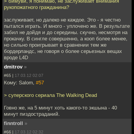
> бимуви, я понимаю, не заслуживает внимания
рукопожатного гражданина?
заслуживает, но далеко не каждое. Это - я честно
пытался играть. И много - уплочено же. В результате
забил не дойдя и до середины. скучно, несмотря на
прокачку. В сингле совершенно, а кооп более менее,
но сильно проигрывает в сравнении тем же
бордерландс, не говоря о более серьезных вещах
вроде L4D
dmitrov
»
#65 |
17.03.12 02:07
Кому: Salom,
#57
> суперского сериала The Walking Dead
Говно же, на 5 минут хоть какого-то экшына - 40
минут пиздостраданий.
finntroll
»
#66 |
17.03.12 02:32