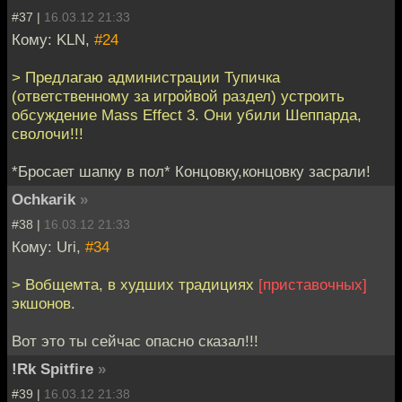
#37 |
16.03.12 21:33
Кому: KLN,
#24
> Предлагаю администрации Тупичка
(ответственному за игройвой раздел) устроить
обсуждение Mass Effect 3. Они убили Шеппарда,
сволочи!!!
*Бросает шапку в пол* Концовку,концовку засрали!
Ochkarik
»
#38 |
16.03.12 21:33
Кому: Uri,
#34
> Вобщемта, в худших традициях
[приставочных]
экшонов.
Вот это ты сейчас опасно сказал!!!
!Rk Spitfire
»
#39 |
16.03.12 21:38