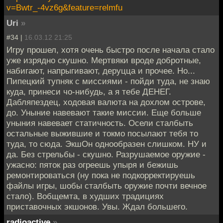
v=Bwtr_-4vz6g&feature=relmfu
Uri
»
#34 |
16.03.12 21:25
Игру прошел, хотя очень быстро после начала стало
уже изрядно скушно. Мертвяки вроде добротные,
набигают, напрыгивают, деруцца и прочее. Но...
Пипецкий тупняк с миссиями - пойди туда, не знаю
куда, принеси чо-нибудь, а я тебе ДЕНЕГ.
Дабляпездец, ходовая валюта на дохлом острове,
до. Уныние навевают такие миссии. Еще больше
уныния навевает статичность. Осели сталбыть
остальные выжившие и токмо посылают тебя то
туда, то сюда. ЭкшОн однообразен слишком. НУ и
да. Без стрельбы - скушно. Разрушаемое оружие -
ужасно: пяток раз огреешь упыря и бежишь
ремонтироваться (ну пока не подкорректируешь
файлы игры, шобы сталбыть оружие почти вечное
стало). Вобщемта, в худших традициях
приставочных экшонов. Увы. Ждал большего.
radioactive
»