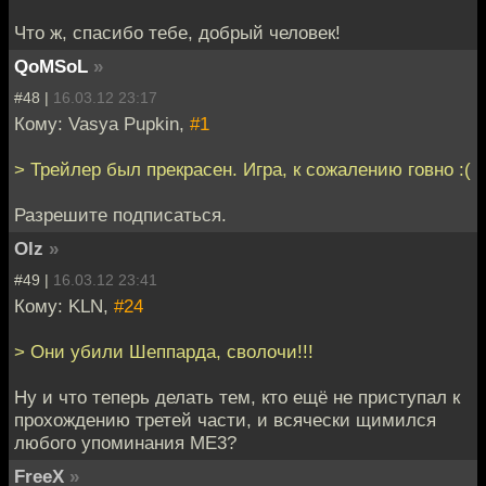
Что ж, спасибо тебе, добрый человек!
QoMSoL
»
#48 |
16.03.12 23:17
Кому: Vasya Pupkin,
#1
> Трейлер был прекрасен. Игра, к сожалению говно :(
Разрешите подписаться.
Olz
»
#49 |
16.03.12 23:41
Кому: KLN,
#24
> Они убили Шеппарда, сволочи!!!
Ну и что теперь делать тем, кто ещё не приступал к
прохождению третей части, и всячески щимился
любого упоминания ME3?
FreeX
»