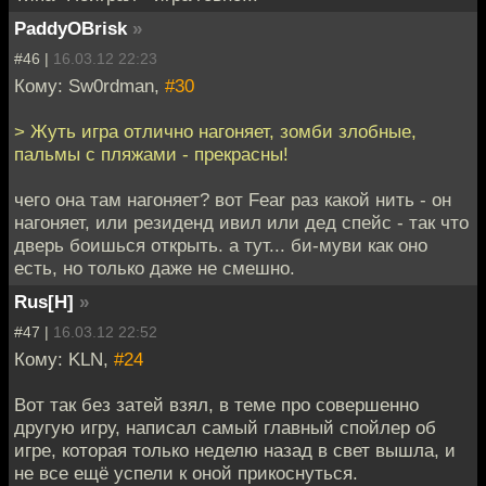
PaddyOBrisk
»
#46 |
16.03.12 22:23
Кому: Sw0rdman,
#30
> Жуть игра отлично нагоняет, зомби злобные,
пальмы с пляжами - прекрасны!
чего она там нагоняет? вот Fear раз какой нить - он
нагоняет, или резиденд ивил или дед спейс - так что
дверь боишься открыть. а тут... би-муви как оно
есть, но только даже не смешно.
Rus[H]
»
#47 |
16.03.12 22:52
Кому: KLN,
#24
Вот так без затей взял, в теме про совершенно
другую игру, написал самый главный спойлер об
игре, которая только неделю назад в свет вышла, и
не все ещё успели к оной прикоснуться.