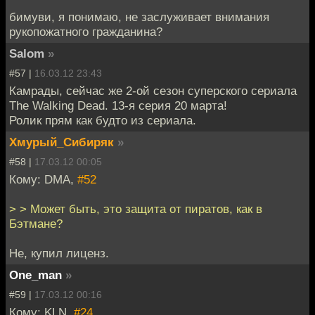
бимуви, я понимаю, не заслуживает внимания
рукопожатного гражданина?
Salom
»
#57 |
16.03.12 23:43
Камрады, сейчас же 2-ой сезон суперского сериала
The Walking Dead. 13-я серия 20 марта!
Ролик прям как будто из сериала.
Хмурый_Сибиряк
»
#58 |
17.03.12 00:05
Кому: DMA,
#52
> > Может быть, это защита от пиратов, как в
Бэтмане?
Не, купил лиценз.
One_man
»
#59 |
17.03.12 00:16
Кому: KLN,
#24