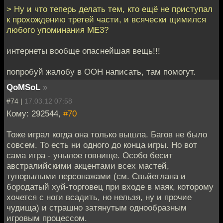
> Ну и что теперь делать тем, кто ещё не приступал
к прохождению третей части, и всячески щимился
любого упоминания ME3?
интернеты вообще опаснейшая вещь!!!
попробуй жалобу в ООН написать, там помогут.
QoMSoL
»
#74 |
17.03.12 07:58
Кому: 292544,
#70
Тоже играл когда она только вышла. Багов не было
совсем. То есть ни одного до конца игры. Но вот
сама игра - унылое говнище. Особо бесит
австралийскими акцентами всех мастей,
тупорылыми персонажами (см. Свьйетлана и
бородатый хуй-торговец при входе в маяк, которому
хочется с ноги всадить, но нельзя, ну и прочие
чудища) и страшно затянутым однообразным
игровым процессом.