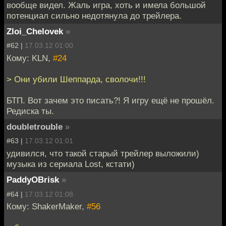
вообще видел. Жаль игра, хоть и имела большой
потенциал сильно недотянула до трейлера.
Zloi_Chelovek
»
#62 |
17.03.12 01:00
Кому: KLN,
#24
> Они убили Шеппарда, сволочи!!!
БТП. Вот зачем это писать?! Я игру ещё не прошёл.
Редиска ты.
doubletrouble
»
#63 |
17.03.12 01:01
удивился, что такой старый трейлер выложили)
музыка из сериала Lost, кстати)
PaddyOBrisk
»
#64 |
17.03.12 01:08
Кому: ShakerMaker,
#56