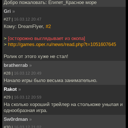
Добро пожаловать: Египет_Красное море
Gri
»
#27 |
16.03.12 20:47
Кому: DreamFlyer,
#2
>
[осторожно выглядывает из окопа]
>
http://games.oper.ru/news/read.php?t=1051607645
Ролик от этого хуже не стал!
bratherrab
»
#28 |
16.03.12 20:49
Начало игры было весьма занимательно.
Rakot
»
#29 |
16.03.12 20:59
На сколько хороший трейлер на столькоже унылая и
однообразная игра.
Sw0rdman
»
#30 |
16.03.12 21:02