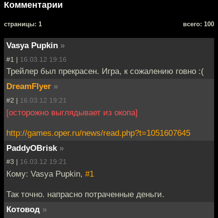
Комментарии
cтраницы: 1
всего: 100
Vasya Pupkin
»
#1 |
16.03.12 19:16
Трейлер был прекрасен. Игра, к сожалению говно :(
DreamFlyer
»
#2 |
16.03.12 19:21
[осторожно выглядывает из окопа]
http://games.oper.ru/news/read.php?t=1051607645
PaddyOBrisk
»
#3 |
16.03.12 19:21
Кому: Vasya Pupkin,
#1
Так точно. напрасно потраченные деньги.
Котовод
»