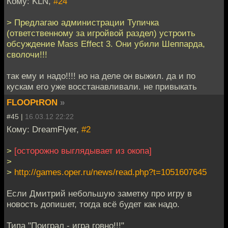
Кому: KLN,
#24
> Предлагаю администрации Тупичка
(ответственному за игройвой раздел) устроить
обсуждение Mass Effect 3. Они убили Шеппарда,
сволочи!!!
так ему и надо!!!! но на деле он выжил. да и по
кускам его уже восстанавливали. не привыкать
FLOOPtRON
»
#45 |
16.03.12 22:22
Кому: DreamFlyer,
#2
>
[осторожно выглядывает из окопа]
>
>
http://games.oper.ru/news/read.php?t=1051607645
Если Дмитрий небольшую заметку про игру в
новость допишет, тогда всё будет как надо.
Типа "Поиграл - игра говно!!!"