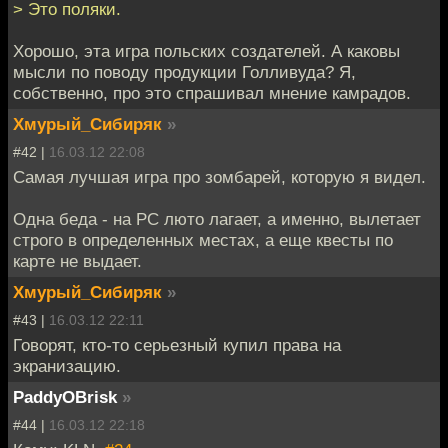
> Это поляки.
Хорошо, эта игра польских создателей. А каковы
мысли по поводу продукции Голливуда? Я,
собственно, про это спрашивал мнение камрадов.
Хмурый_Сибиряк
»
#42 |
16.03.12 22:08
Самая лучшая игра про зомбарей, которую я видел.
Одна беда - на PC люто лагает, а именно, вылетает
строго в определенных местах, а еще квесты по
карте не выдает.
Хмурый_Сибиряк
»
#43 |
16.03.12 22:11
Говорят, кто-то серьезный купил права на
экранизацию.
PaddyOBrisk
»
#44 |
16.03.12 22:18