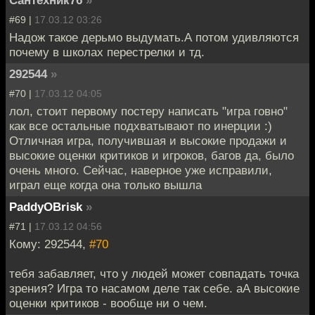
#69 |
17.03.12 03:26
Надож такое дерьмо выдумать.А потом удивляются
почему в школах перестрелки и тд.
292544
»
#70 |
17.03.12 04:05
лол, стоит первому постеру написать "игра говно"
как все остальные подхватывают по инерции :)
Отличная игра, получившая и высокие продажи и
высокие оценки критиков и игроков, багов да, было
очень много. Сейчас, наверное уже исправили,
играл еще когда она только вышла
PaddyOBrisk
»
#71 |
17.03.12 04:56
Кому: 292544,
#70
тебя забавляет, что у людей может совпадать точка
зрения? Игра то насамом деле так себе. аА высокие
оценки критиков - вообще ни о чем.