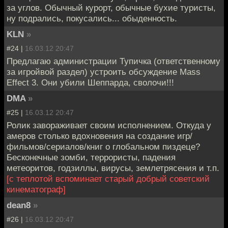
за углов. Обычный курорт, обычные бухие туристы,
ну подрались, покусались... обыденность.
KLN
»
#24 |
16.03.12 20:47
Предлагаю администрации Тупичка (ответственному
за игройвой раздел) устроить обсуждение Mass
Effect 3. Они убили Шеппарда, сволочи!!!
DMA
»
#25 |
16.03.12 20:47
Ролик завораживает своим исполнением. Откуда у
амеров столько вдохновения на создание игр/
фильмов/сериалов/книг о глобальном пиздеце?
Бесконечные зомби, террористы, падения
метеоритов, годзиллы, вирусы, землетрясения и т.п.
[с теплотой вспоминает старый добрый советский
кинематограф]
dean8
»
#26 |
16.03.12 20:47