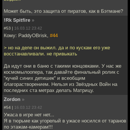
Может быть, это защита от пиратов, как в Бэтмане?
!Rk Spitfire
»
#53 |
16.03.12 23:42
Кому: PaddyOBrisk,
#44
> но на деле он выжил. да и по кускам его уже
восстанавливали. не привыкать
Да идут они в баню с такими концовками. У нас же
космомылоопера, так давайте финальный ролик с
"кучей синих детишек" и всеобщим
благорастворением. Нельзя из Звёздных Войн на
последних ста метрах делать Матрицу.
Zordon
»
#54 |
16.03.12 23:42
Ужаса в игре нет нет...
Я в тюрьме как угорелый в ужасе носился от таранов
по этажам-камерам!!!