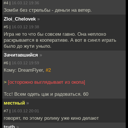
#4 |
16.03.12 19:36
Зомби без стрельбы - деньги на ветер.
Zloi_Chelovek
»
#5 |
16.03.12 19:38
Игра не то что бы совсем гавно. Она неплохо
раскрывается в кооперативе. А вот в сингл играть
было до жути уныло.
Зачитавшийся
»
#6 |
16.03.12 19:59
Кому: DreamFlyer,
#2
>
[осторожно выглядывает из окопа]
Тсс! Всем одеть цак и радоваться. 60
местный
»
#7 |
16.03.12 20:01
говорят, по этому ролику уже кино делают
truth
»