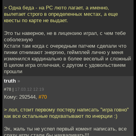
> Одна беда - на PC люто лагает, а именно,
вылетает строго в определенных местах, а еще
квесты по карте не выдает.
Это ты наверное, не в лицензию играл, с чем тебе
соболезную
Кстати там когда с очередным патчем сделали что
пинки отнимают энергию, геймплей лично у меня
изменился кардинально в более веселый и сложный
В целом игра отличная, с другом с удовольствием
прошли
truth
»
#78 |
17.03.12 12:19
Кому: 292544,
#70
> лол, стоит первому постеру написать "игра говно"
как все остальные подхватывают по инерции :)
Эх, жаль ты не успел первый комент написать, все
сразу игру стали бы нахваливать!!!