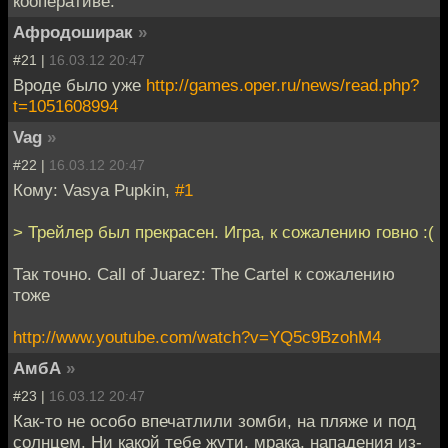
кооперативе.
Афродоширак
»
#21 |
16.03.12 20:47
Вроде было уже
http://games.oper.ru/news/read.php?
t=1051608994
Vag
»
#22 |
16.03.12 20:47
Кому: Vasya Pupkin,
#1
> Трейлер был прекрасен. Игра, к сожалению говно :(
Так точно. Call of Juarez: The Cartel к сожалению
тоже
http://www.youtube.com/watch?v=YQ5c9BzohM4
АмбА
»
#23 |
16.03.12 20:47
Как-то не особо впечатлили зомби, на пляже и под
солнцем. Ни какой тебе жути, мрака, нападения из-