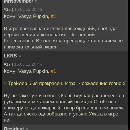
MrNovember
»
#16 |
16.03.12 20:46
Кому: Vasya Pupkin,
#1
В игре прекрасна система повреждений, свобода
перемещения и кооператив. Последний
божественен. В соло игра превращается в ничем не
примечательный экшен.
LKRS
»
#17 |
16.03.12 20:46
Кому: Vasya Pupkin,
#1
> Трейлер был прекрасен. Игра, к сожалению говно :(
Ну не такое уж и говно. Очень бодрая расчленёнка, с
рубанием и метанием полный порядок.Особенно к
примеру когда пожарный топор бросаешь в человека.
А так да очень однообразно и уныло.Ужаса в игре
нет.
Resident
»