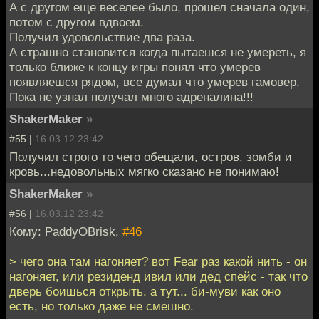
А с другом еще веселее было, прошел сначала один,
потом с другом вдвоем.
Получил удовольствие два раза.
А страшно становится когда пытаешся не умереть, я
только ближе к концу игры понял что умерев
появляешся рядом, все думал что умерев гамовер.
Пока не узнал получал много адреналина!!!
ShakerMaker
»
#55 |
16.03.12 23:42
Получил строго то чего обещали, остров, зомби и
кровь...недовольных мягко сказано не понимаю!
ShakerMaker
»
#56 |
16.03.12 23:42
Кому: PaddyOBrisk,
#46
> чего она там нагоняет? вот Fear раз какой нить - он
нагоняет, или резиденд ивил или дед спейс - так что
дверь боишься открыть. а тут... би-муви как оно
есть, но только даже не смешно.