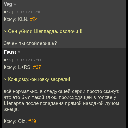
Vag
»
#72 |
17.03.12 05:40
Кому: KLN,
#24
> Они убили Шеппарда, сволочи!!!
Зачем ты спойлеришь?
Faust
»
#73 |
17.03.12 07:41
Кому: LKRS,
#37
> Концовку,концовку засрали!
всё нормально, в следующей серии просто скажут,
что это был такой глюк, происходящей в голове у
Шепарда после попадания прямой наводкой лучом
жнеца.
Кому: Olz,
#49