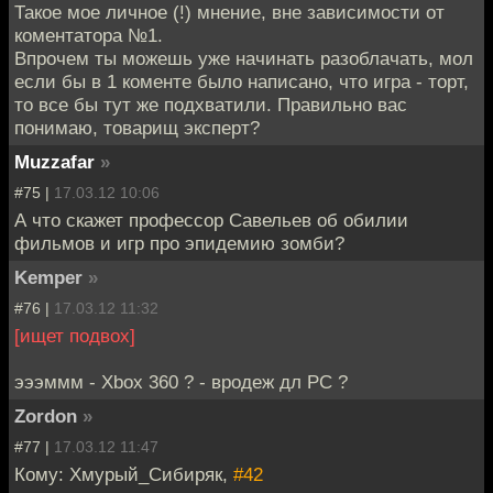
Такое мое личное (!) мнение, вне зависимости от
коментатора №1.
Впрочем ты можешь уже начинать разоблачать, мол
если бы в 1 коменте было написано, что игра - торт,
то все бы тут же подхватили. Правильно вас
понимаю, товарищ эксперт?
Muzzafar
»
#75 |
17.03.12 10:06
А что скажет профессор Савельев об обилии
фильмов и игр про эпидемию зомби?
Kemper
»
#76 |
17.03.12 11:32
[ищет подвох]
эээммм - Xbox 360 ? - вродеж дл PC ?
Zordon
»
#77 |
17.03.12 11:47
Кому: Хмурый_Сибиряк,
#42