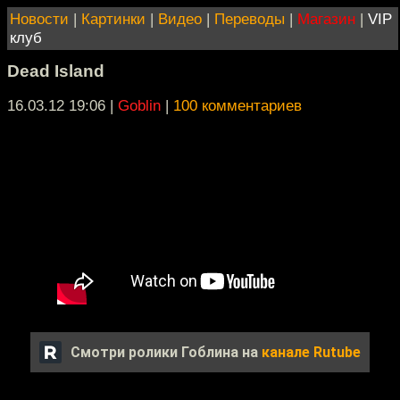
Новости
|
Картинки
|
Видео
|
Переводы
|
Магазин
|
VIP
клуб
Dead Island
16.03.12 19:06
|
Goblin
|
100 комментариев
Смотри ролики Гоблина на
канале Rutube