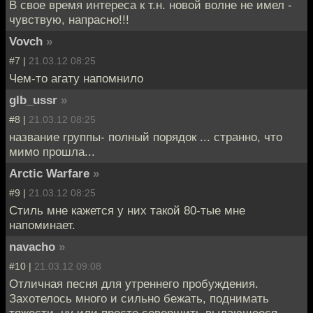
В свое время интереса к т.н. новой волне не имел -
чувствую, напрасно!!!
Vovch
»
#7 |
21.03.12 08:25
Чем-то агату напомнило
glb_ussr
»
#8 |
21.03.12 08:25
название группы- полный порядок ... странно, что
мимо прошла...
Arctic Warfare
»
#9 |
21.03.12 08:25
Стиль мне кажется у них такой 80-тые мне
напоминает.
navacho
»
#10 |
21.03.12 09:08
Отличная песня для утреннего пробуждения.
Захотелось много и сильно бежать, поднимать