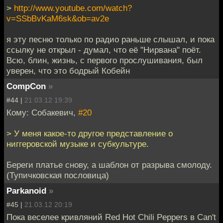
>
http://www.youtube.com/watch?
v=SSbBvKaM6sk&ob=av2e
я эту песню только по радио раньше слышал, и пока
ссылку не открыл - думал, что её "Нирвана" поёт.
Всю, блин, жизнь, с первого прослушивания, был
уверен, что это бодрый Кобейн
CompCon
»
#44 |
21.03.12 19:39
Кому: Собакевич,
#20
> У меня какое-то другое представление о
ниггеровской музыке и субкультуре.
Береги платье снову, а шаблон от разрыва смолоду.
(Тупичковская пословица)
Parkanoid
»
#45 |
21.03.12 20:19
Пока веселее кривляний Red Hot Chili Peppers в Can't