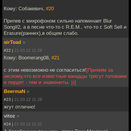
Кому: Собакевич,
#20
Припев с микрофоном сильно напоминает Blur
Song#2, а в песне что-то с R.E.M., что-то с Soft Sell и
Erasure(ранних),в общем слабо.
sirToad
»
#22 |
21.03.12 11:28
Кому: Boomerang08,
#21
с этим невозможно не согласиться!
[Примем за
аксиому,что все известные канадцы трясут головами
и пердят - тем и знамениты. ))]
BeermaN
»
#23 |
21.03.12 11:28
жгут отлично!
vitoz
»
#24 |
21.03.12 11:31