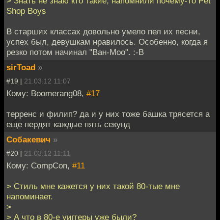
> Знать не знаю кто такие, напомнили почему-то Pet
Shop Boys
В старших классах довольно умело пел их песни,
успех был, девушкам нравилось. Особенно, когда я
резко потом начинал "Ван-Моо". :-В
sirToad
»
#19 |
21.03.12 11:07
Кому: Boomerang08,
#17
терренс и филип? да и у них тоже башка трясется а
еще пердят каждые пять секунд
Собакевич
»
#20 |
21.03.12 11:11
Кому: CompCon,
#11
> Стиль мне кажется у них такой 80-тые мне
напоминает.
>
> А что в 80-е уиггеры уже были?