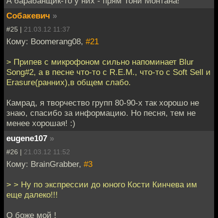
А барабанщик-то у них - прям Тони Монтана!
Собакевич
»
#25 |
21.03.12 11:37
Кому: Boomerang08,
#21
> Припев с микрофоном сильно напоминает Blur
Song#2, а в песне что-то с R.E.M., что-то с Soft Sell и
Erasure(ранних),в общем слабо.
Камрад, я творчество групп 80-90-х так хорошо не
знаю, спасибо за информацию. Но песня, тем не
менее хорошая! :)
eugene107
»
#26 |
21.03.12 11:52
Кому: BrainGrabber,
#3
> > Ну по экспрессии до юного Кости Кинчева им
еще далеко!!!
О боже мой !