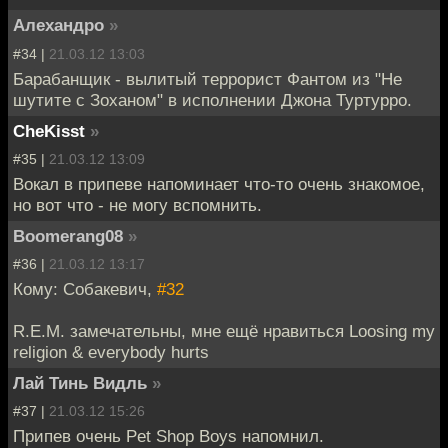
Алехандро
»
#34 |
21.03.12 13:03
Барабанщик - вылитый террорист Фантом из "Не
шутите с Зоханом" в исполнении Джона Туртурро.
CheKisst
»
#35 |
21.03.12 13:09
Вокал в припеве напоминает что-то очень знакомое,
но вот что - не могу вспомнить.
Boomerang08
»
#36 |
21.03.12 13:17
Кому: Собакевич,
#32
R.E.M. замечательны, мне ещё нравиться Loosing my
religion & everybody hurts
Лай Тинь Видль
»
#37 |
21.03.12 15:26
Припев очень Pet Shop Boys напомнил.