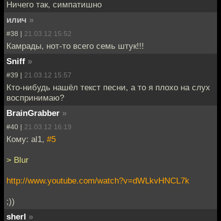
Ничего так, симпатишно
илич
»
#38 |
21.03.12 15:52
Камрады, нот-то всего семь штук!!!
Sniff
»
#39 |
21.03.12 15:57
Кто-нибудь нашёл текст песни, а то я плохо на слух
воспринимаю?
BrainGrabber
»
#40 |
21.03.12 16:19
Кому: al1,
#5
> Blur
http://www.youtube.com/watch?v=dWLkvHNCL7k
;))
sherl
»