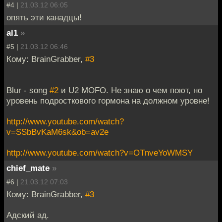
#4 |
21.03.12 06:05
опять эти канадцы!
al1
»
#5 |
21.03.12 06:46
Кому: BrainGrabber,
#3
Blur - song
#2
и U2 MOFO. Не знаю о чем поют, но
уровень подросткового гормона на должном уровне!
http://www.youtube.com/watch?
v=SSbBvKaM6sk&ob=av2e
http://www.youtube.com/watch?v=OTnveYoWMSY
chief_mate
»
#6 |
21.03.12 07:03
Кому: BrainGrabber,
#3
Адский ад.