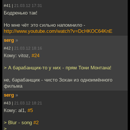
#41 |
21.03.12 17:31
Бодренько так!
Но мне чёт это сильно напомнило -
http://www.youtube.com/watch?v=DcHKOC64KnE
serg
»
#42 |
21.03.12 18:16
Кому: vitoz,
#24
> А барабанщик-то у них - прям Тони Монтана!
не, барабанщик - чисто Зохан из одноимённого
фильма
serg
»
#43 |
21.03.12 18:21
Кому: al1,
#5
> Blur - song
#2
>