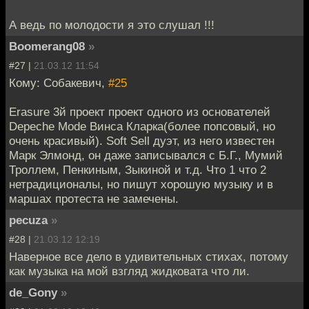
А ведь по молодости я это слушал !!!
Boomerang08
»
#27 |
21.03.12 11:54
Кому: Собакевич,
#25
Erasure 3й проект проект одного из основателей
Depeche Mode Винса Кларка(более попсовый, но
очень красивый). Soft Sell дуэт, из него известен
Марк Элмонд, он даже записывался с Б.Г., Мумий
Троллем, Пенкиным, Зыкиной и т.д. Что 1 что 2
нетрадиционалы, но пишут хорошую музыку и в
маршах протеста не замечены.
pecuza
»
#28 |
21.03.12 12:19
Наверное все дело в удивительных стихах, потому
как музыка на мой взгляд жидковата что ли.
de_Gony
»