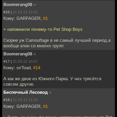
Boomerang08
»
#16 |
21.03.12 10:31
Кому: GARFAGER,
#1
> напомнили почему-то Pet Shop Boys
Скорее уж Camouflage в не самый лучший период,а
вообще клон со многих групп
Boomerang08
»
#17 |
21.03.12 10:57
Кому: sirToad,
#14
А как же двое из Южного Парка. У них трясётся
совсем другое.
Беспечный Лесовод
»
#18 |
21.03.12 11:03
Кому: GARFAGER,
#1