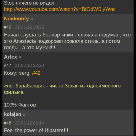
Stop ничего не видел
http://www.youtube.com/watch?v=BfOdWSiyWoc
Noidentity
»
#46 |
21.03.12 20:25
Начал слушать без картинки - сначала подумал, что
это Anastacia подкорректировала стиль, а потом
глядь - а это мужик!!!
Artex
»
#47 |
21.03.12 22:20
Кому: serg,
#42
>не, барабанщик - чисто Зохан из одноимённого
фильма
100% Фантом!
kolajan
»
#48 |
22.03.12 01:14
Feel the power of Hipsters!!!