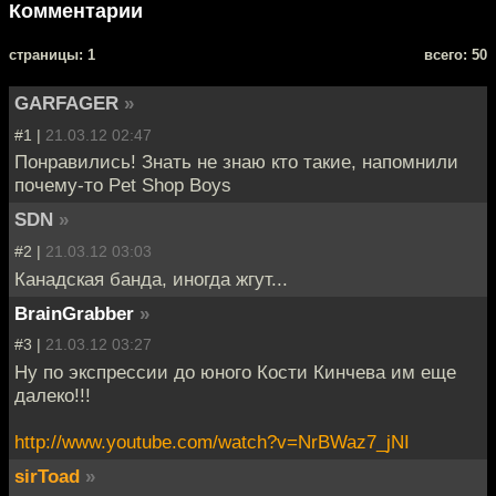
Комментарии
cтраницы: 1
всего: 50
GARFAGER
»
#1 |
21.03.12 02:47
Понравились! Знать не знаю кто такие, напомнили
почему-то Pet Shop Boys
SDN
»
#2 |
21.03.12 03:03
Канадская банда, иногда жгут...
BrainGrabber
»
#3 |
21.03.12 03:27
Ну по экспрессии до юного Кости Кинчева им еще
далеко!!!
http://www.youtube.com/watch?v=NrBWaz7_jNI
sirToad
»