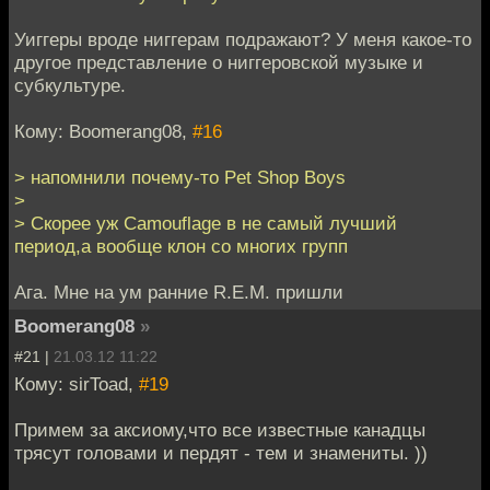
Уиггеры вроде ниггерам подражают? У меня какое-то
другое представление о ниггеровской музыке и
субкультуре.
Кому: Boomerang08,
#16
> напомнили почему-то Pet Shop Boys
>
> Скорее уж Camouflage в не самый лучший
период,а вообще клон со многих групп
Ага. Мне на ум ранние R.E.M. пришли
Boomerang08
»
#21 |
21.03.12 11:22
Кому: sirToad,
#19
Примем за аксиому,что все известные канадцы
трясут головами и пердят - тем и знамениты. ))