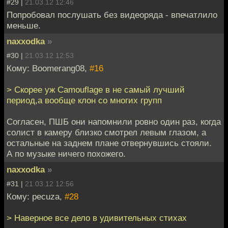
#29 |
21.03.12 12:46
Попробовал послушать без видеоряда - впечатлило
меньше.
naxxodka
»
#30 |
21.03.12 12:53
Кому: Boomerang08,
#16
> Скорее уж Camouflage в не самый лучший
период,а вообще клон со многих групп
Согласен, ПШБ они напомнили ровно один раз, когда
солист в камеру близко смотрел левым глазом, а
остальные на заднем плане отвернувшись стояли.
А по музыке ничего похожего.
naxxodka
»
#31 |
21.03.12 12:56
Кому: pecuza,
#28
> Наверное все дело в удивительных стихах