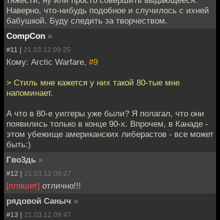
тяжести, ну или просто совершить выдающееся.
Наверно, что-нибудь подобное и случилось с ихней
бабушкой. Буду следить за творчеством.
CompCon
»
#11 |
21.03.12 09:25
Кому: Arctic Warfare,
#9
> Стиль мне кажется у них такой 80-тые мне
напоминает.
А что в 80-е уиггеры уже были? Я полагал, что они
появились только в конце 90-х. Впрочем, в Канаде -
этом убежище американских либерастов - все может
быть:)
Гво3дь
»
#12 |
21.03.12 09:27
[пляшет]
отлично!!!
рядовой Саныч
»
#13 |
21.03.12 09:47