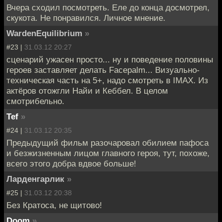
Вчера сходил посмотреть. Еле до конца досмотрел,
скукота. Не понравился. Личное мнение.
WardenEquilibrium
»
#23 |
31.03.12 20:27
сценарий ужасен просто... ну и поведение половины
героев заставляет делать Facepalm... Визуально-
техническая часть на 5+, надо смотреть в IMAX. Из
актёров отожгли Найи и Кеббел. В целом
смотрибельно.
Tef
»
#24 |
31.03.12 20:35
Предыдущий фильм разочаровал обилием пафоса
и безжизненным лицом главного героя, тут, похоже,
всего этого добра вдвое больше!
Ларденгарлик
»
#25 |
31.03.12 20:38
Без Кратоса, не щитово!
Doom
»