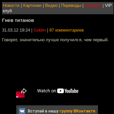
Новости
|
Картинки
|
Видео
|
Переводы
|
Магазин
|
VIP
клуб
Гнев титанов
31.03.12 19:24
|
Goblin
|
87 комментариев
Говорят, значительно лучше получился, чем первый.
Вступай в нашу
группу ВКонтакте