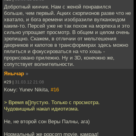
Добротный кинчик. Нам с женой понравился
больше, чем первый. Ацких скорпионов разве что не
хватало, и бога времени изобразили вулканоидом
каким-то. Персей уже не так похож на морпеха и это
сильно упрощает просмотр. В общем и целом очень
зрелищно. Скажем, в отличии от мельтешения
дворников и капотов в трансформерах здесь можно
пялиться и фокусироваться на что хошь -
прорисовано прилежно. Ну и 3D, конечжно же,
сопутствует волнительности.
Янычар
»
#29 |
31.03.12 21:08
Кому: Yunev Nikita,
#16
> Время в[]пустую. Только с просмотра.
Чудовищный накал идиотизма.
Не, не второй сон Веры Палны, ага)
Нормальный же popcorn movie, камрад!