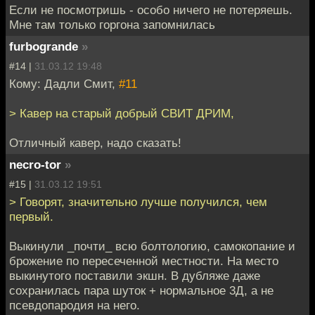
Если не посмотришь - особо ничего не потеряешь.
Мне там только горгона запомнилась
furbogrande
»
#14 |
31.03.12 19:48
Кому: Дадли Смит,
#11
> Кавер на старый добрый СВИТ ДРИМ,
Отличный кавер, надо сказать!
necro-tor
»
#15 |
31.03.12 19:51
> Говорят, значительно лучше получился, чем
первый.
Выкинули _почти_ всю болтологию, самокопание и
брожение по пересеченной местности. На место
выкинутого поставили экшн. В дубляже даже
сохранилась пара шуток + нормальное 3Д, а не
псевдопародия на него.