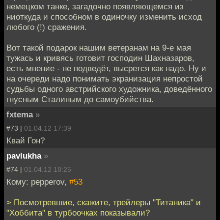
немецком танке, загадочно появляющемся из
ниоткуда и способном в одиночку изменить исход
любого (!) сражения.
Вот такой подарок нашим ветеранам на 9-е мая
тужась и кривясь готовит господин Шахназаров,
есть мнение - не подведёт, высрется как надо. Ну и
на очереди надо понимать экранизация непростой
судьбы одного австрийского художника, доведённого
гнусным Сталиным до самоубийства.
fxtema
»
#73 |
01.04.12 17:39
Квай Гон?
pavlukha
»
#74 |
01.04.12 18:25
Кому: pepperov,
#53
> Посмотревшие, скажите, трейлеры "Титаника" и
"Хоббита" в турбоочках показывали?