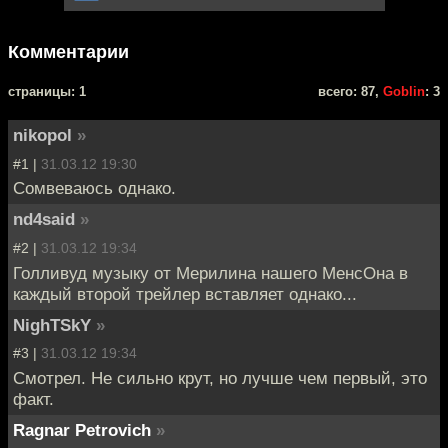
Комментарии
cтраницы: 1
всего: 87,
Goblin
: 3
nikopol
»
#1 |
31.03.12 19:30
Сомвеваюсь однако.
nd4said
»
#2 |
31.03.12 19:34
Голливуд музыку от Мерилина нашего МенсОна в
каждый второй трейлер вставляет однако...
NighTSkY
»
#3 |
31.03.12 19:34
Смотрел. Не сильно крут, но лучше чем первый, это
факт.
Ragnar Petrovich
»