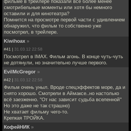
фильме в трейлере показали все более менее
смотрибельные моменты или хотя бы немного
оставили и для кинотеатра?
Помнится на просмотре первой части с удивлением
обнаружил, что фильм то собственно уже
посмотрел, в трейлере.
Kiwihoax
»
#41 |
31.03.12 22:58
Посмотрел в IMAX. Фильм агонь. В конце чуть-чуть
не дотянули, но значительно лучше первого.
EvilMcGregor
»
#42 |
31.03.12 22:58
Фильм очень уныл. Вроде спецэффектов море, да и
снято хорошо. Смотрели в Аймаксе..но настолько
всё заезженно. "От нас зависит судьба вселенной"
Но это даже не так страшно)
Не хватает фильму чего-то.
Крепкая ТРОЙКА.
КофейНИК
»