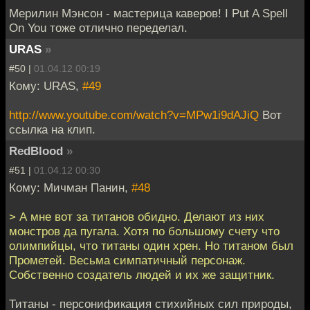
Мерилин Мэнсон - мастерица каверов! I Put A Spell
On You тоже отлично переделал.
URAS
»
#50 |
01.04.12 00:19
Кому: URAS,
#49
http://www.youtube.com/watch?v=MPw1i9dAJiQ
Вот
ссылка на клип.
RedBlood
»
#51 |
01.04.12 00:30
Кому: Мичман Панин,
#48
> А мне вот за титанов обидно. Делают из них
монстров да пугала. Хотя по большому счету что
олимпийцы, что титаны один хрен. Но титаном был
Прометей. Весьма симпатичный персонаж.
Собственно создатель людей и их же защитник.
Титаны - персонификация стихийных сил природы,