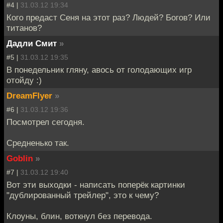
#4 |
31.03.12 19:34
Кого предаст Сеня на этот раз? Людей? Богов? Или
титанов?
Дадли Смит
»
#5 |
31.03.12 19:35
В понедельник гляну, авось от голодающих игр
отойду :)
DreamFlyer
»
#6 |
31.03.12 19:36
Посмотрел сегодня.
Средненько так.
Goblin
»
#7 |
31.03.12 19:40
Вот эти выходки - написать поперёк картинки
"дублированный трейлер", это к чему?
Клоуны, блин, воткнул без перевода.