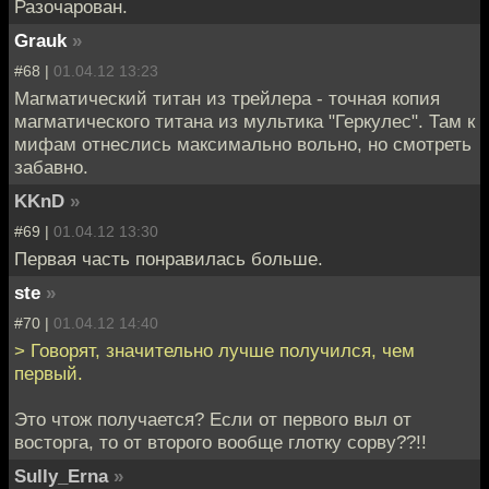
Разочарован.
Grauk
»
#68 |
01.04.12 13:23
Магматический титан из трейлера - точная копия
магматического титана из мультика "Геркулес". Там к
мифам отнеслись максимально вольно, но смотреть
забавно.
KKnD
»
#69 |
01.04.12 13:30
Первая часть понравилась больше.
ste
»
#70 |
01.04.12 14:40
> Говорят, значительно лучше получился, чем
первый.
Это чтож получается? Если от первого выл от
восторга, то от второго вообще глотку сорву??!!
Sully_Erna
»