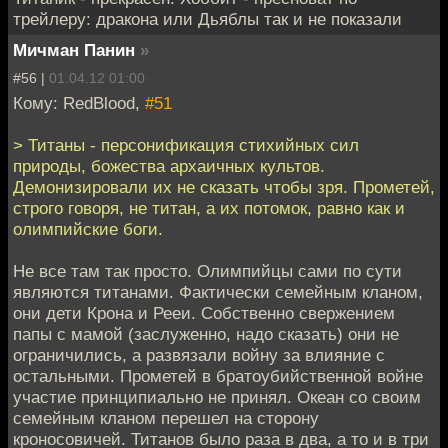
трейлеру: дракона или Дьяблы так и не показали
Мичман Панин
»
#56 |
01.04.12 01:00
Кому: RedBlood,
#51
> Титаны - персонификация стихийных сил
природы, божества архаичных культов.
Демонизировали их не сказать чтобы зря. Прометей,
строго говоря, не титан, а их потомок, равно как и
олимпийские боги.
Не все там так просто. Олимпийцы сами по сути
являются титанами. Фактически семейным кланом,
они дети Крона и Рееи. Собственно свержением
папы с мамой (заслуженно, надо сказать) они не
ограничились, а развязали войну за влияние с
остальными. Прометей в братоубийственной войне
участие принципиально не принял. Океан со своим
семейным кланом перешел на сторону
кроносовичей. Титанов было раза в два, а то и в три