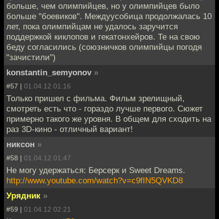
больше, чем олимпийцев, но у олимпийцев было
больше "боевиков". Междуусобица продолжалась 10
лет, пока олимпийцам не удалось заручится
поддержкой киклопов и гекатонхейров. Те на свою
беду согласились (союзничков олимпийцы погодя
"зачистили")
konstantin_semyonov
»
#57 |
01.04.12 01:16
Только пришел с фильма. Фильм зрелищный,
смотреть есть что - гораздо лучше первого. Сюжет
примерно такого же уровня. В общем для сходить на
раз 3D-кино - отличный вариант!
никсон
»
#58 |
01.04.12 01:47
Не могу удержаться: Берсерк и Sweet Dreams.
http://www.youtube.com/watch?v=c9fIN5QVKD8
Урядник
»
#59 |
01.04.12 02:21