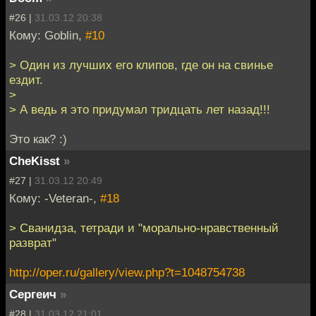
#26 |
31.03.12 20:38
Кому: Goblin,
#10
> Один из лучших его клипов, где он на свинье
ездит.
>
> А ведь я это придумал тридцать лет назад!!!
Это как? :)
CheKisst
»
#27 |
31.03.12 20:49
Кому: -Veteran-,
#18
> Сванидза, тетради и "морально-нравственный
разврат"
http://oper.ru/gallery/view.php?t=1048754738
Сергеич
»
#28 |
31.03.12 21:01