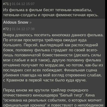
#71 |
01.04.12 15:07
Из фильма в фильм бесят тетеньки-комабаты,
тетеньки-солдаты и прочая феменестичная ересь.
Aldous Snow
»
#72 |
01.04.12 17:38
Вчера довелось посетить кинопоказ данного фильма.
По итогам просмотра трейлера ожидал куда
большего. Персей, выглядящий как распоследний
бомж, половину фильма страдает по своей всего-
лишь половинчатой божественности (дескать силы
мои слабые и всё такое), другую половину фильма
отчаянно получает по мордасам, но потом, как-бы из
последних сил всех побеждает. Финальная сцена
убиения главгада на мой взгляд откровенно слабая,
с Кракеном в первой части было куда круче.
Перед кином же крутили трейлер очередного
отечественного киношедевра "Белый тигр". Кина
"основана на реальных событиях, о которых молчит
официальная хроника" и повествуют о непобедимом