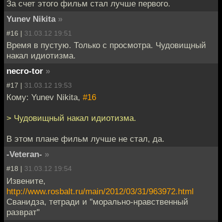
За счет этого фильм стал лучше первого.
Yunev Nikita
»
#16 |
31.03.12 19:51
Время в пустую. Только с просмотра. Чудовищный
накал идиотизма.
necro-tor
»
#17 |
31.03.12 19:53
Кому: Yunev Nikita,
#16
> Чудовищный накал идиотизма.
В этом плане фильм лучше не стал, да.
-Veteran-
»
#18 |
31.03.12 19:54
Извените,
http://www.rosbalt.ru/main/2012/03/31/963972.html
Сванидза, тетради и "морально-нравственный
разврат"