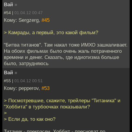
Вай
»
#54 |
01.04.12 00:47
Кому: Sergzerg,
#45
> Камрады, а первый, это какой фильм?
"Битва титанов". Там накал тоже ИМХО зашкаливает.
На обоих фильмах было очень жаль потраченного
времени и денег. Сказать, где идиотизма больше
было, затрудняюсь
Вай
»
#55 |
01.04.12 00:51
Кому: pepperov,
#53
> Посмотревшие, скажите, трейлеры "Титаника" и
"Хоббита" в турбоочках показывали?
>
> Если да, то как оно?
Титаник - прекрасен. Хоббит - пресноват по