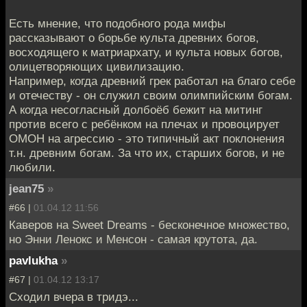
Есть мнение, что подобного рода мифы
рассказывают о борьбе культа древних богов,
восходящего к матриархату, и культа новых богов,
олицетворяющих цивилизацию.
Например, когда древний грек работал на благо себе
и отечеству - он служил своим олимпийским богам.
А когда несогласный долбоёб бежит на митинг
против всего с ребёнком на плечах и провоцирует
ОМОН на агрессию - это типичный акт поклонения
т.н. древним богам. За что их, старших богов, и не
любили.
jean75
»
#66 |
01.04.12 11:56
Каверов на Sweet Dreams - бесконечное множество,
но Энни Ленокс и Менсон - самая крутота, да.
pavlukha
»
#67 |
01.04.12 13:17
Сходил вчера в тридэ...