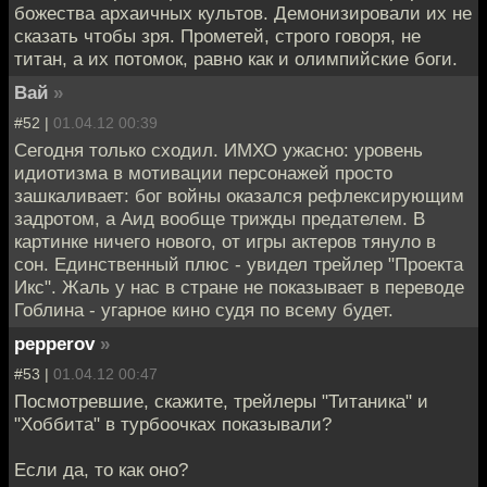
божества архаичных культов. Демонизировали их не
сказать чтобы зря. Прометей, строго говоря, не
титан, а их потомок, равно как и олимпийские боги.
Вай
»
#52 |
01.04.12 00:39
Сегодня только сходил. ИМХО ужасно: уровень
идиотизма в мотивации персонажей просто
зашкаливает: бог войны оказался рефлексирующим
задротом, а Аид вообще трижды предателем. В
картинке ничего нового, от игры актеров тянуло в
сон. Единственный плюс - увидел трейлер "Проекта
Икс". Жаль у нас в стране не показывает в переводе
Гоблина - угарное кино судя по всему будет.
pepperov
»
#53 |
01.04.12 00:47
Посмотревшие, скажите, трейлеры "Титаника" и
"Хоббита" в турбоочках показывали?
Если да, то как оно?