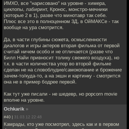
ИМХО, все "нарисовано" на уровне - химера,
циклопы, лабиринт, Кронос, монстро-мечники
(которые 2 в 1), разве что минотавр так себе.
Плюс все это в полноценном 3Д, в ОйМАКСе - так
вообще на ура смотрится.
Да, в части глубины сюжета, осмысленности
диалогов и игры актеров вторая фильма от первой
считай ничем особо и не отличается (разве что
Билл Найи привносит толику свежего воздуха), но
т.к. в части количества упор во второй фильме
сделан не на словоблудие/самокопание и брожение
зачем-то/куда-то, а на экшн и картинку - смотрится
она не в пример бодрее первой.
Как тут уже писали - не шедевр, но popcorn movie
вполне на уровне.
Ochkarik
»
#40 |
31.03.12 22:48
Камрады, кто уже посмотрел, здесь как и в первом