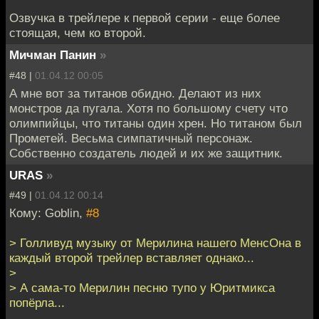
Озвучка в трейлере к первой серии - еще более
стоящая, чем ко второй.
Мичман Панин
»
#48 |
01.04.12 00:05
А мне вот за титанов обидно. Делают из них
монстров да пугала. Хотя по большому счету что
олимпийцы, что титаны один хрен. Но титаном был
Прометей. Весьма симпатичный персонаж.
Собственно создатель людей и их же защитник.
URAS
»
#49 |
01.04.12 00:14
Кому: Goblin,
#8
> Голливуд музыку от Мерилина нашего МенсОна в
каждый второй трейлер вставляет однако...
>
> А сама-то Мерилин песню тупо у Юритмикса
попёрла...