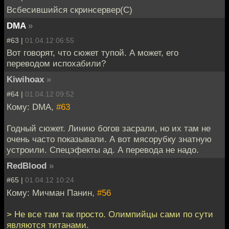
Всбесившийся скринсервер(С)
DMA
»
#63 |
01.04.12 06:55
Вот говорят, что сюжет тупой. А может, его
переводом испохабили?
Kiwihoax
»
#64 |
01.04.12 09:52
Кому: DMA,
#63
Годный сюжет. Линию богов засрали, но их там не
очень часто показывали. А вот мясорубку знатную
устроили. Спецэфекты ад. А перевода не надо.
RedBlood
»
#65 |
01.04.12 10:24
Кому: Мичман Панин,
#56
> Не все там так просто. Олимпийцы сами по сути
являются титанами.