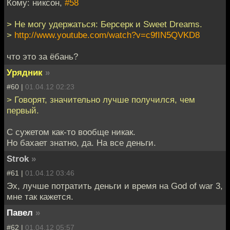
Кому: никсон,
#58
> Не могу удержаться: Берсерк и Sweet Dreams.
>
http://www.youtube.com/watch?v=c9fIN5QVKD8
что это за ёбань?
Урядник
»
#60 |
01.04.12 02:23
> Говорят, значительно лучше получился, чем
первый.
C сужетом как-то вообще никак.
Но бахает знатно, да. На все деньги.
Strok
»
#61 |
01.04.12 03:46
Эх, лучше потратить деньги и время на God of war 3,
мне так кажется.
Павел
»
#62 |
01.04.12 05:57