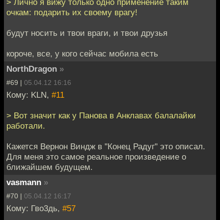
> Лично я вижу только одно применение таким
очкам: подарить их своему врагу!
будут носить и твои враги, и твои друзья
короче, все, у кого сейчас мобила есть
NorthDragon
»
#69 |
05.04.12 16:16
Кому: KLN,
#11
> Вот значит как у Панова в Анклавах балалайки
работали.
Кажется Вернон Виндж в "Конец Радуг" это описал.
Для меня это самое реальное произведение о
ближайшем будущем.
vasmann
»
#70 |
05.04.12 16:17
Кому: Гво3дь,
#57