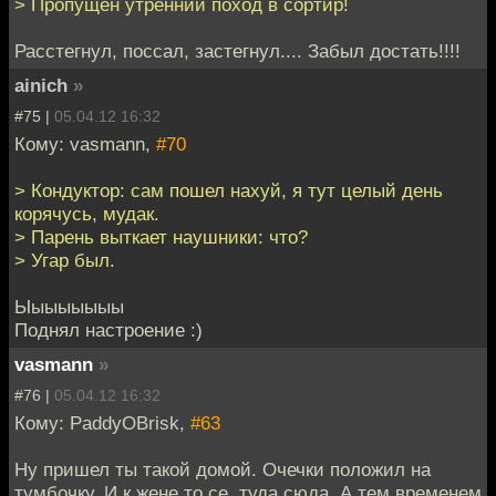
> Пропущен утренний поход в сортир!
Расстегнул, поссал, застегнул.... Забыл достать!!!!
ainich
»
#75 |
05.04.12 16:32
Кому: vasmann,
#70
> Кондуктор: сам пошел нахуй, я тут целый день
корячусь, мудак.
> Парень выткает наушники: что?
> Угар был.
Ыыыыыыыы
Поднял настроение :)
vasmann
»
#76 |
05.04.12 16:32
Кому: PaddyOBrisk,
#63
Ну пришел ты такой домой. Очечки положил на
тумбочку. И к жене то се, туда сюда. А тем временем