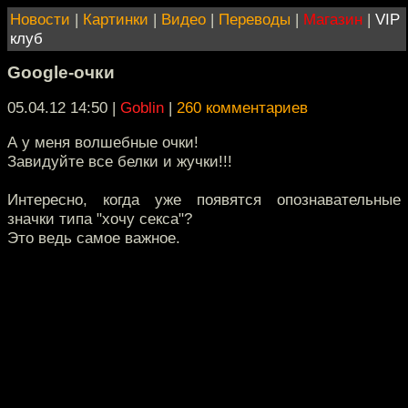
Новости
|
Картинки
|
Видео
|
Переводы
|
Магазин
|
VIP
клуб
Google-очки
05.04.12 14:50
|
Goblin
|
260 комментариев
А у меня волшебные очки!
Завидуйте все белки и жучки!!!
Интересно, когда уже появятся опознавательные
значки типа "хочу секса"?
Это ведь самое важное.