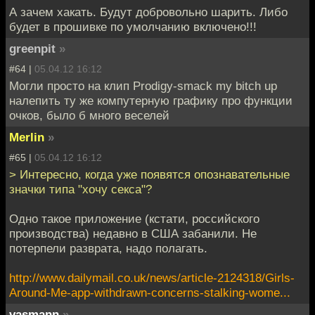
А зачем хакать. Будут добровольно шарить. Либо
будет в прошивке по умолчанию включено!!!
greenpit
»
#64 |
05.04.12 16:12
Могли просто на клип Prodigy-smack my bitch up
налепить ту же компутерную графику про функции
очков, было б много веселей
Merlin
»
#65 |
05.04.12 16:12
> Интересно, когда уже появятся опознавательные
значки типа "хочу секса"?
Одно такое приложение (кстати, российского
производства) недавно в США забанили. Не
потерпели разврата, надо полагать.
http://www.dailymail.co.uk/news/article-2124318/Girls-
Around-Me-app-withdrawn-concerns-stalking-wome...
vasmann
»