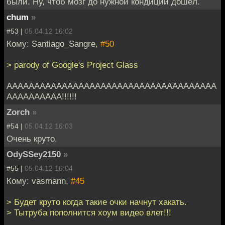
были. Ну, чтоб мозг до нужной кондиции дошёл.
chum
»
#53 |
05.04.12 16:02
Кому: Santiago_Sangre,
#50
> parody of Google's Project Glass
АААААААААААААААААААААААААААААААААААААА
АААААААААА!!!!!!
Zorch
»
#54 |
05.04.12 16:03
Очень круто.
OdySSey2150
»
#55 |
05.04.12 16:04
Кому: vasmann,
#45
> Будет круто когда такие очки начнут хакать.
> Тытруба пополнится хоум видео влет!!!