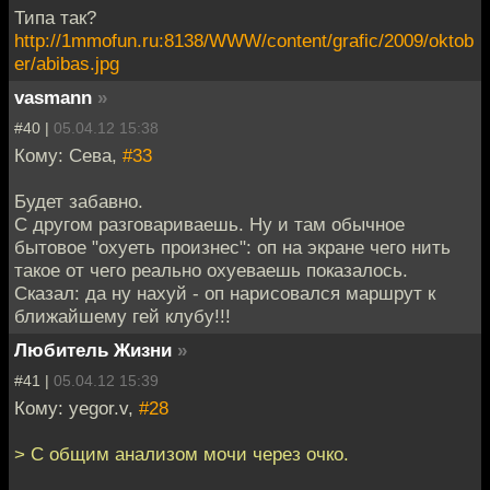
Типа так?
http://1mmofun.ru:8138/WWW/content/grafic/2009/oktob
er/abibas.jpg
vasmann
»
#40 |
05.04.12 15:38
Кому: Сева,
#33
Будет забавно.
С другом разговариваешь. Ну и там обычное
бытовое "охуеть произнес": оп на экране чего нить
такое от чего реально охуеваешь показалось.
Сказал: да ну нахуй - оп нарисовался маршрут к
ближайшему гей клубу!!!
Любитель Жизни
»
#41 |
05.04.12 15:39
Кому: yegor.v,
#28
> С общим анализом мочи через очко.