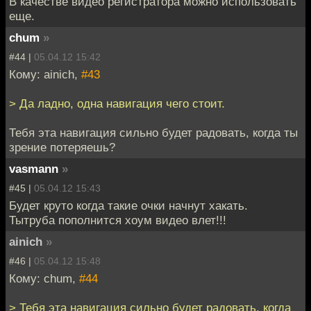
В качестве видео регистратора можно использовать
еще.
chum
»
#44 |
05.04.12 15:42
Кому: ainich,
#43
> Да ладно, одна навигация чего стоит.
Тебя эта навигация сильно будет радовать, когда ты
зрение потеряешь?
vasmann
»
#45 |
05.04.12 15:43
Будет круто когда такие очки начнут хакать.
Тытруба пополнится хоум видео влет!!!
ainich
»
#46 |
05.04.12 15:48
Кому: chum,
#44
> Тебя эта навигация сильно будет радовать, когда