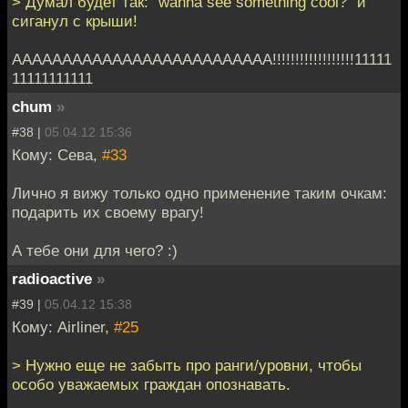
> Думал будет так: "wanna see something cool?" и
сиганул с крыши!
AAAAAAAAAAAAAAAAAAAAAAAAAA!!!!!!!!!!!!!!!!!!11111
11111111111
chum
»
#38 |
05.04.12 15:36
Кому: Сева,
#33
Лично я вижу только одно применение таким очкам:
подарить их своему врагу!
А тебе они для чего? :)
radioactive
»
#39 |
05.04.12 15:38
Кому: Airliner,
#25
> Нужно еще не забыть про ранги/уровни, чтобы
особо уважаемых граждан опознавать.