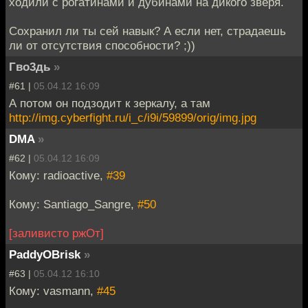
ходили с рогатинами и дубинами на дикого зверя.
Сохранил ли ты сей навык? А если нет, страдаешь
ли от отсутствия способности? ;))
Гво3дь
»
#61 |
05.04.12 16:09
А потом он подзодит к зеркалу, а там
http://img.cyberfight.ru/i_c/i9i/59899/orig/img.jpg
DMA
»
#62 |
05.04.12 16:09
Кому: radioactive,
#39
Кому: Santiago_Sangre,
#50
[заливисто ржОт]
PaddyOBrisk
»
#63 |
05.04.12 16:10
Кому: vasmann,
#45