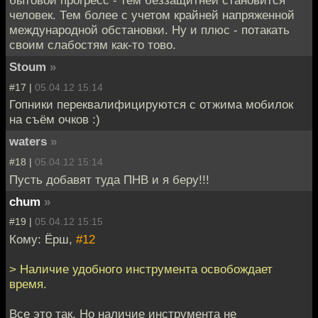
бытовой прогресс - тем беззащитней становится
человек. Тем более с учетом крайней напряженной
международной обстановки. Ну и плюс - потакать
своим слабостям как-то тово.
Stoum
»
#17 |
05.04.12 15:14
Гопники переквалифицируются с отжима мобилок
на съём очков :)
waters
»
#18 |
05.04.12 15:14
Пусть добавят туда ПНВ и я беру!!!
chum
»
#19 |
05.04.12 15:15
Кому: Ёрш,
#12
> Наличие удобного инструмента освобождает
время.
Все это так. Но наличие инструмента не