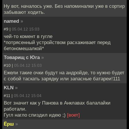
Ну вот, началось уже. Без напоминалки уже в сортир
забывают ходить.
named
»
#9 |
05.04.12 15:03
чей-то комент в гугле
*потрясенный устройством расхаживает перед
бетономешалкой*
Товарищ с Юга
»
#10 |
05.04.12 15:03
Ежели такие очки будут на андройде, то нужно будет
с собой таскать зарядку или запасные батареи!111
KLN
»
#11 |
05.04.12 15:04
Вот значит как у Панова в Анклавах балалайки
работали.
Гугл нагло спиздил идею ;)
[воет]
Ёрш
»