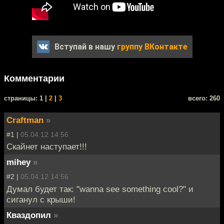
Вступай в нашу
группу ВКонтакте
Комментарии
cтраницы: 1 |
2
|
3
всего: 260
Craftman
»
#1 |
05.04.12 14:56
Скайнет наступает!!!
mihey
»
#2 |
05.04.12 14:56
Думал будет так: "wanna see something cool?" и
сиганул с крыши!
Кваздопил
»