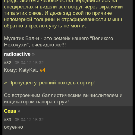
представители человечества передвигались на
спецкреслах и видели все вокруг через экранчики
типа этих очков. И даже зад свой по причине
непомерной толщины и отрафированности мышц
обратно в кресло сунуть не могли.
Мультик Вал-и - это ремейк нашего "Великого
Нехочухи", очевидно же!!!
radioactive
»
#32 |
05.04.12 15:32
Кому: KatyKat,
#4
> Пропущен утренний поход в сортир!
Со встроенным баллистическим вычислителем и
индикатором напора струи!
Сева
»
#33 |
05.04.12 15:32
охуенно