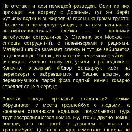
Не отстают и асы немецкой разведки. Один из них
приходит на встречу с Дориным, тут же берёт
бутылку водки и выжирает из горлышка грамм триста.
После чего не моргнув уходит, а за ним начинается
высокотехнологичная слежка — с полными
автобусами сотрудников (у Сталина вся Москва —
сплошь сотрудники), с телевизорами и рациями.
Матёрый шпион замечает слежку и тут же забирается
в деревянную башню, из которой невозможно уйти —
очевидно, именно этому его учили в разведшколе.
Конечно, отважный Фёдор Бондарчук идёт на
переговоры с забравшимся в башню врагом, но
перекинувшись парой фраз подлый немец коварно
стреляет себе в сердце.
Заметая следы, кровавый сталинский режим
обрушивает с моста троллейбус с людьми, а
кровавые сталинские водолазы подкидывают туда
труп застрелившегося немца. Ну, чтобы другие немцы
поняли, что он погиб в упавшем с моста в
троллейбусе. Дырка в сердце немецкого шпиона не