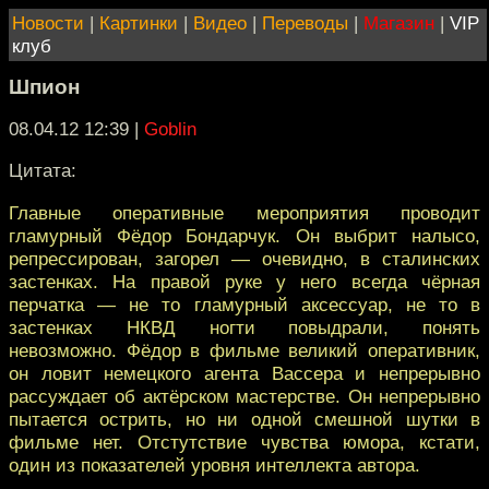
Новости
|
Картинки
|
Видео
|
Переводы
|
Магазин
|
VIP
клуб
Шпион
08.04.12 12:39
|
Goblin
Цитата:
Главные оперативные мероприятия проводит
гламурный Фёдор Бондарчук. Он выбрит налысо,
репрессирован, загорел — очевидно, в сталинских
застенках. На правой руке у него всегда чёрная
перчатка — не то гламурный аксессуар, не то в
застенках НКВД ногти повыдрали, понять
невозможно. Фёдор в фильме великий оперативник,
он ловит немецкого агента Вассера и непрерывно
рассуждает об актёрском мастерстве. Он непрерывно
пытается острить, но ни одной смешной шутки в
фильме нет. Отстутствие чувства юмора, кстати,
один из показателей уровня интеллекта автора.