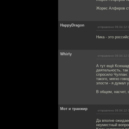
Жорес Алферов ст
HappyDragon
отправлено 09.04.12 
Ника - это россий
Whirly
отправлено 09.04.12 
А тут ещё Ксюшад
деятельность, так
спросило Чулпан: 
такого, мягко гов
злости - я думал 
В общем, насчет, 
Мот и транжир
отправлено 09.04.12 
Да вполне ожидаем
неуместный вопро