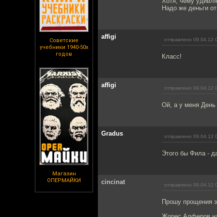
Хотя, чему удивля
Надо же деньги от
affigi
отправлено 09.04.12 
Советские
учебники 1940-50х
годов
Класс!
affigi
отправлено 09.04.12 
Ой, а у меня День
Gradus
отправлено 09.04.12 
Этого бы Фила - д
Магазин
ОПЕРМАЙКИ
cincinat
отправлено 09.04.12 
Прошу прощения за
Жорес Алферов н