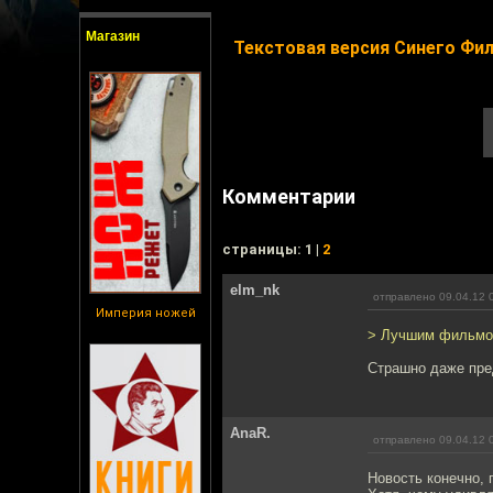
Магазин
Текстовая версия Синего Фи
Комментарии
cтраницы: 1 |
2
elm_nk
отправлено 09.04.12 
Империя ножей
> Лучшим фильмом
Страшно даже пред
AnaR.
отправлено 09.04.12 
Новость конечно, 