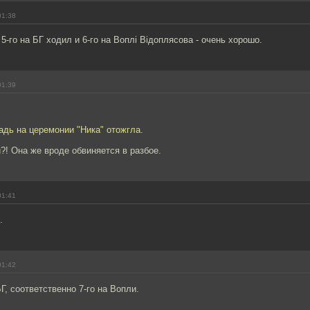
01:38
5-го на БГ ходил и 6-го на Воплi Вiдоплясова - очень хорошо.
01:39
дь на церемонии "Ника" отожгла.
! Она же вроде обвиняется в разбое.
01:41
.
01:42
БГ, соответственно 7-го на Вопли.