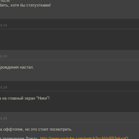
ться!
бить, хотя бы статуэтками!
01:13
01:13
 рождения настал.
01:24
а на главный экран "Ники"!
01:25
 оффтопик, но это стоит посмотреть.
а телеканале Дождь:
http://www.youtube.com/watch?v=hVsP53nkxqQ