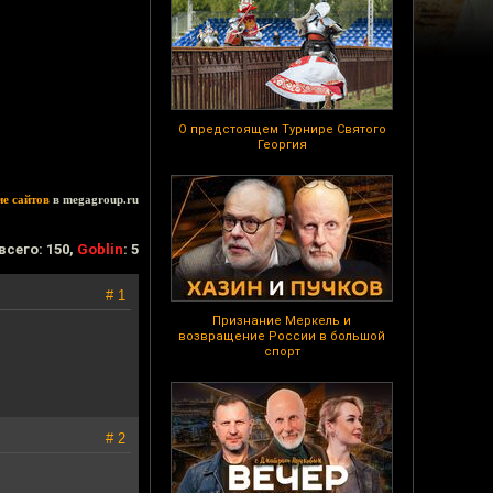
О предстоящем Турнире Святого
Георгия
ие сайтов
в megagroup.ru
всего: 150,
Goblin
: 5
# 1
Признание Меркель и
возвращение России в большой
спорт
# 2