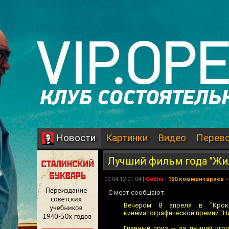
Картинки
Видео
Перев
Новости
Лучший фильм года "Жил
09.04.12 01:04 |
Goblin
|
150 комментариев
»
C мест сообщают:
Вечером 8 апреля в "Кроку
кинематографической премии "Ни
Главный приз — за лучший игр