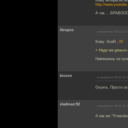
Кому интересно во
http://www.youtu
А так.....БРАВОО
Atropos
отправлено 09.04.12 
Кому: AnaR.,
#2
> Надо же деньги 
Намекаешь на пун
biozon
отправлено 09.04.12 
Охуеть. Просто ох
vladmarc92
отправлено 09.04.12 
А как же "Утомлё