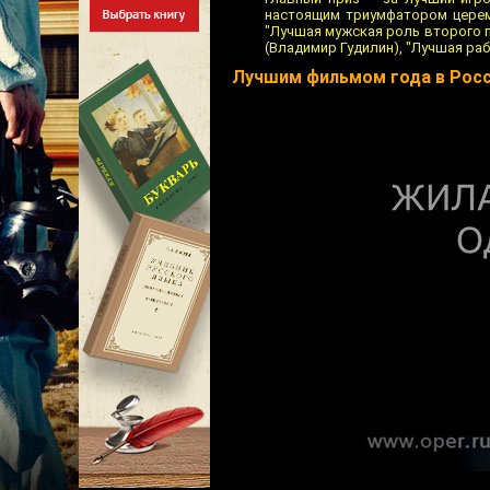
настоящим триумфатором церемо
"Лучшая мужская роль второго п
(Владимир Гудилин), "Лучшая ра
Лучшим фильмом года в Росс