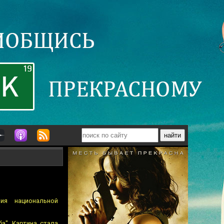
ия национальной
а". Картина стала