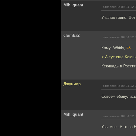
Mih_quant
отправлено 09.04.12 
Унылое говно. Вот 
clumba2
отправлено 09.04.12 
Кому: Whirly,
#8
> А тут ещё Ксюша
Ксюшадь в России?
Джуниор
отправлено 09.04.12 
Совсем ебанулись
Mih_quant
отправлено 09.04.12 
Увы мне.. 6-го на 