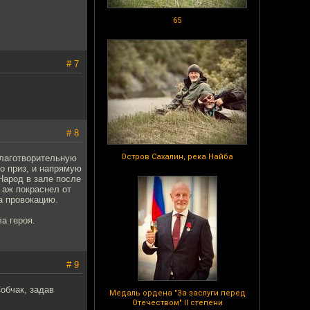
65
# 7
# 8
Остров Сахалин, река Найба
благотворительную
о приз, и напрямую
Народ в зале после
 аж покраснел от
а провокацию.
а героя.
# 9
обчак, задав
Медаль ордена "За заслуги перед
Отечеством" II степени