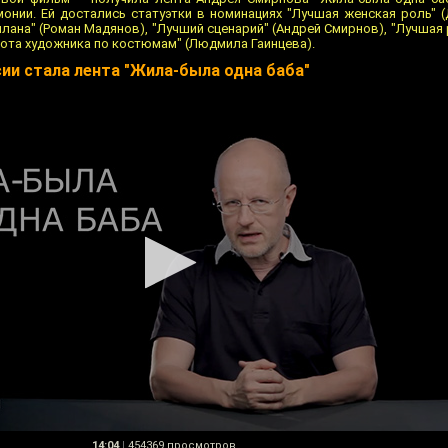
нии. Ей достались статуэтки в номинациях "Лучшая женская роль" (
лана" (Роман Мадянов), "Лучший сценарий" (Андрей Смирнов), "Лучшая
бота художника по костюмам" (Людмила Гаинцева).
ии стала лента "Жила-была одна баба"
14:04
|
454369 просмотров