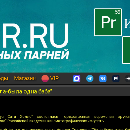
оды
Магазин
VIP
а-была одна баба"
с Сити Холле" состоялась торжественная церемония вручен
ка" Российской академии кинематографических искусств.
овой фильм — получила лента Андрея Смирнова "Жила-была одна баб