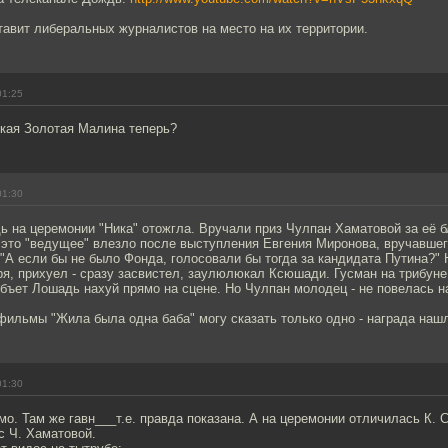
авит либеральных журналистов на место на их территории.
01:25
ская Золотая Малина теперь?
01:30
ь на церемонии "Ника" отожгла. Вручали приз Чулпан Хаматовой за её 
 это "ведущее" влезло после выступления Евгения Миронова, вручавшег
"А если бы не было Фонда, голосовали бы тогда за кандидата Путина?" 
оря, прихуел - сразу засвистел, заулюлюкал Ксюшади. Гусман на трибуне
убъет Лошадь нахуй прямо на сцене. Но Чулпан молодец - не повелась н
фильмы "Жила была одна баба" могу сказать только одно - награда нашл
01:30
о. Там же гавн___т.е. правда показана. А на церемонии отличилась К. С
с Ч. Хаматовой.