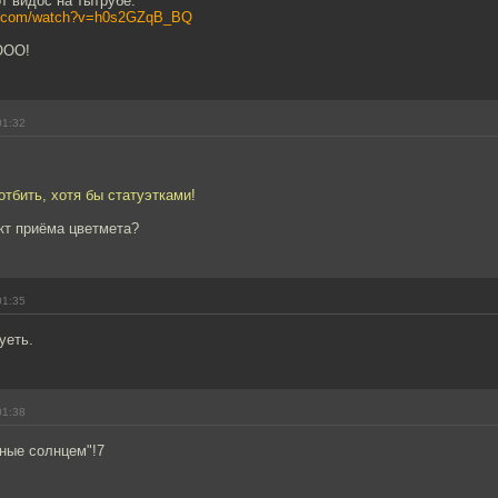
т видос на тытрубе:
be.com/watch?v=h0s2GZqB_BQ
ООО!
01:32
отбить, хотя бы статуэтками!
кт приёма цветмета?
01:35
уеть.
01:38
нные солнцем"!7