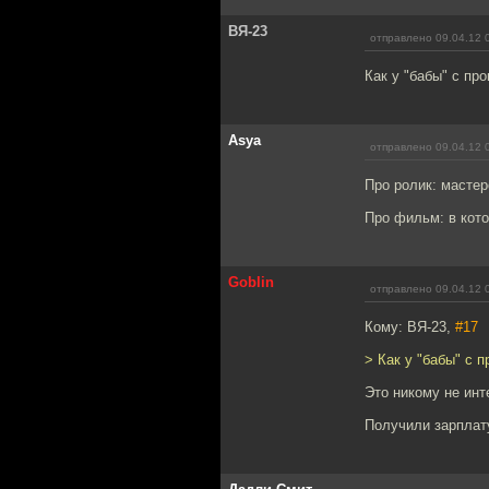
ВЯ-23
отправлено 09.04.12 
Как у "бабы" с пр
Asya
отправлено 09.04.12 
Про ролик: мастер
Про фильм: в кото
Goblin
отправлено 09.04.12 
Кому: ВЯ-23,
#17
> Как у "бабы" с 
Это никому не инт
Получили зарплату