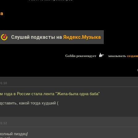
ла
Слушай подкасты на
Яндекс.Музыка
Goblin рекомендует
заказывать
создан
01:10
 года в России стала лента "Жила-была одна баба"
ставить, какой тогда худший (
01:12
полный пиздец!