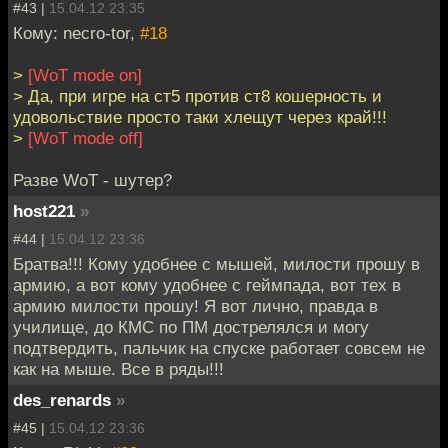
#43 |
15.04.12 23:35
Кому: necro-tor,
#18
>
[WoT mode on]
> Да, при игре на ст5 против ст8 кошерность и
удовольствие просто таки хлещут через край!!!
>
[WoT mode off]
Разве WoT - шутер?
host221
»
#44 |
15.04.12 23:36
Братва!!! Кому удобнее с мышей, милости прошу в
армию, а вот кому удобнее с геймпада, вот тех в
армию милости прошу! Я вот лично, правда в
училище, до КМС по ПМ дострелялся и могу
подтвердить, пальчик на спуске работает совсем не
как на мыше. Все в ряды!!!
des_renards
»
#45 |
15.04.12 23:36