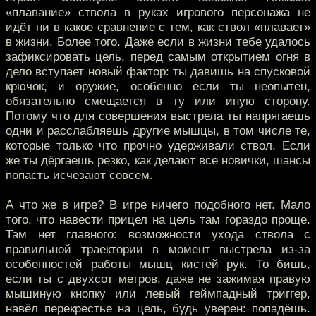
«плавание» ствола в руках игрового персонажа не
идёт ни в какое сравнение с тем, как ствол «плавает»
в жизни. Более того. Даже если в жизни тебе удалось
зафиксировать цель, перед самым открытием огня в
дело вступает новый фактор: ты давишь на спусковой
крючок, и оружие, особенно если ты неопытен,
обязательно смещается в ту или иную сторону.
Потому что для совершения выстрела ты напрягаешь
одни и расслабляешь другие мышцы, в том числе те,
которые только что прочно удерживали ствол. Если
же ты дёргаешь резко, как делают все новички, шансы
попасть исчезают совсем.
А что же в игре? В игре ничего подобного нет. Мало
того, что навести прицел на цель там гораздо проще.
Там нет главного: возможности ухода ствола с
правильной траектории в момент выстрела из-за
особенностей работы мышц кистей рук. То бишь,
если ты с двухсот метров, даже не зажимая правую
мышиную кнопку или левый геймпадный триггер,
навёл перекрестье на цель, будь уверен: попадёшь.