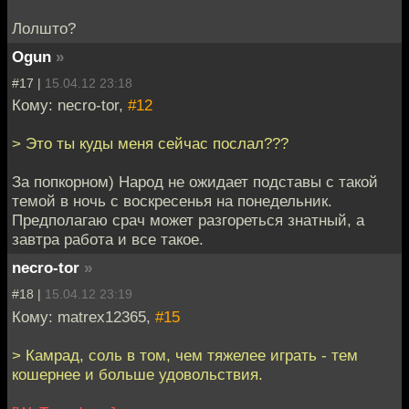
Лолшто?
Ogun
»
#17 |
15.04.12 23:18
Кому: necro-tor,
#12
> Это ты куды меня сейчас послал???
За попкорном) Народ не ожидает подставы с такой
темой в ночь с воскресенья на понедельник.
Предполагаю срач может разгореться знатный, а
завтра работа и все такое.
necro-tor
»
#18 |
15.04.12 23:19
Кому: matrex12365,
#15
> Камрад, соль в том, чем тяжелее играть - тем
кошернее и больше удовольствия.