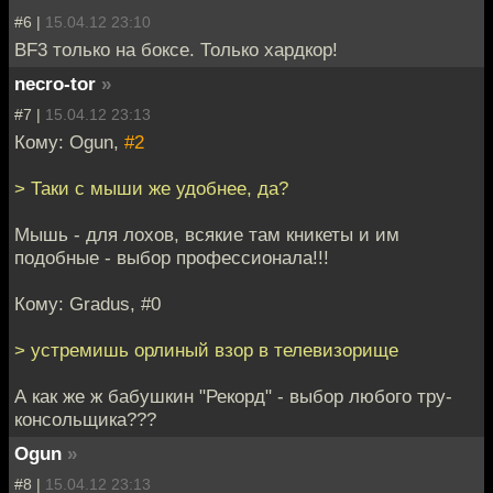
#6 |
15.04.12 23:10
BF3 только на боксе. Только хардкор!
necro-tor
»
#7 |
15.04.12 23:13
Кому: Ogun,
#2
> Таки с мыши же удобнее, да?
Мышь - для лохов, всякие там кникеты и им
подобные - выбор профессионала!!!
Кому: Gradus, #0
> устремишь орлиный взор в телевизорище
А как же ж бабушкин "Рекорд" - выбор любого тру-
консольщика???
Ogun
»
#8 |
15.04.12 23:13