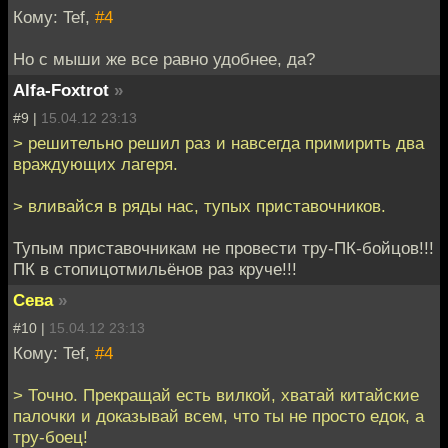
Кому: Tef,
#4
Но с мыши же все равно удобнее, да?
Alfa-Foxtrot
»
#9 |
15.04.12 23:13
> решительно решил раз и навсегда примирить два
враждующих лагеря.
> вливайся в ряды нас, тупых приставочников.
Тупым приставочникам не провести тру-ПК-бойцов!!!
ПК в стопицотмильёнов раз круче!!!
Сева
»
#10 |
15.04.12 23:13
Кому: Tef,
#4
> Точно. Прекращай есть вилкой, хватай китайские
палочки и доказывай всем, что ты не просто едок, а
тру-боец!