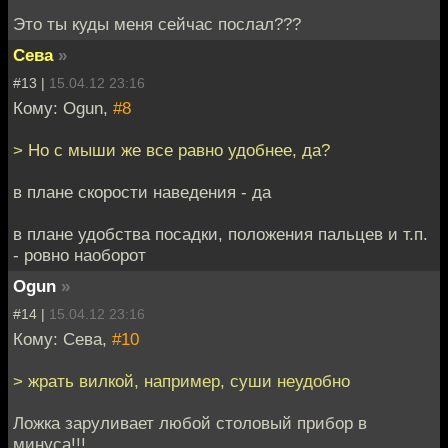
Это ты куды меня сейчас послал???
Сева
»
#13 |
15.04.12 23:16
Кому: Ogun,
#8
> Но с мыши же все равно удобнее, да?
в плане скорости наведения - да
в плане удобства посадки, положения пальцев и т.п.
- ровно наоборот
Ogun
»
#14 |
15.04.12 23:16
Кому: Сева,
#10
> жрать вилкой, например, суши неудобно
Ложка заруливает любой столовый прибор в
минуса!!!