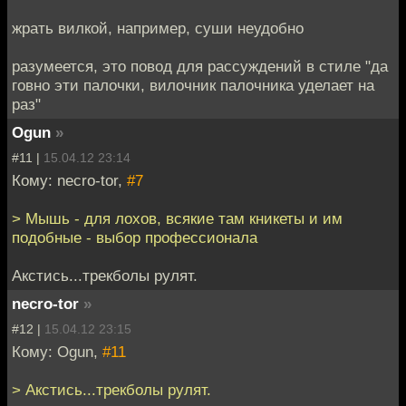
жрать вилкой, например, суши неудобно
разумеется, это повод для рассуждений в стиле "да
говно эти палочки, вилочник палочника уделает на
раз"
Ogun
»
#11 |
15.04.12 23:14
Кому: necro-tor,
#7
> Мышь - для лохов, всякие там кникеты и им
подобные - выбор профессионала
Акстись...трекболы рулят.
necro-tor
»
#12 |
15.04.12 23:15
Кому: Ogun,
#11
> Акстись...трекболы рулят.