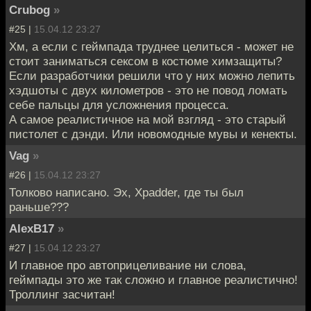
Crubog
»
#25 |
15.04.12 23:27
Хм, а если с геймпада труднее целиться - может не
стоит заниматься сексом в костюме химзащиты?
Если разработчики решили что у них можно лепить
хэдшоты с двух километров - это не повод ломать
себе пальцы для усложнения процесса.
А самое реалистичное на мой взгляд - это старый
пистолет с дэнди. Или новомодные мувы и кенекты.
Vag
»
#26 |
15.04.12 23:27
Толково написано. Эх, Xpadder, где ты был
раньше???
AlexB17
»
#27 |
15.04.12 23:27
И главное про автоприцеливание ни слова,
геймпады это же так сложно и главное реалистично!
Троллинг засчитан!