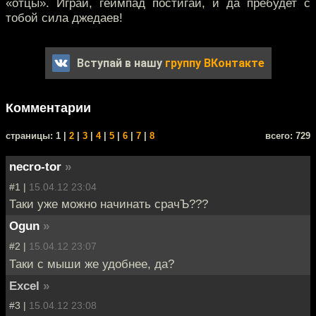
«отцы». Играй, геймпад постигай, и да пребудет с
тобой сила джедаев!
Вступай в нашу
группу ВКонтакте
Комментарии
cтраницы: 1 |
2
|
3
|
4
|
5
|
6
|
7
|
8
всего: 729
necro-tor
»
#1 |
15.04.12 23:04
Таки уже можно начинать срачЪ???
Ogun
»
#2 |
15.04.12 23:07
Таки с мыши же удобнее, да?
Excel
»
#3 |
15.04.12 23:08