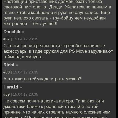
Настоящий приставочник должен юзать только
световой пистолет от Денди. Желательно пьяным в
говно, чтобы колбасило и руки не слушались. Ещё
руки неплохо связать - тру-бойцу чем неудобней
контроллер - тем лучше!!!
Danchik
»
#37 |
15.04.12 23:35
С точки зрения реальности стрельбы различные
аксессуары в виде оружия для PS Move заруливают
геймпад в минуса...
Richi
»
#38 |
15.04.12 23:35
А в танки на геймпаде играть можно?
Hara1d
»
#39 |
15.04.12 23:35
Не совсем понятна логика автора. Типа кнопки и
джойстики ближе к реальной стрельбе по той
причине, что на них стрелять намного сложнее чем
на мыши ? Черт а у меня как раз движения мыши