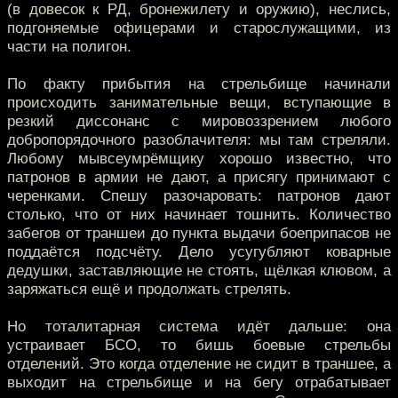
(в довесок к РД, бронежилету и оружию), неслись,
подгоняемые офицерами и старослужащими, из
части на полигон.
По факту прибытия на стрельбище начинали
происходить занимательные вещи, вступающие в
резкий диссонанс с мировоззрением любого
добропорядочного разоблачителя: мы там стреляли.
Любому мывсеумрёмщику хорошо известно, что
патронов в армии не дают, а присягу принимают с
черенками. Спешу разочаровать: патронов дают
столько, что от них начинает тошнить. Количество
забегов от траншеи до пункта выдачи боеприпасов не
поддаётся подсчёту. Дело усугубляют коварные
дедушки, заставляющие не стоять, щёлкая клювом, а
заряжаться ещё и продолжать стрелять.
Но тоталитарная система идёт дальше: она
устраивает БСО, то бишь боевые стрельбы
отделений. Это когда отделение не сидит в траншее, а
выходит на стрельбище и на бегу отрабатывает