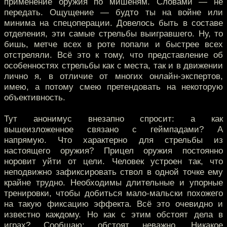
применение оружия по мишеням. Словами — не
передать. Ощущение — будто ты на войне или
минима на спецоперации. Довелось быть в составе
отделения, эти самые стрельбы выигравшего. Ну, то
бишь, метче всех в роте попали и быстрее всех
отстреляли. Всё это к тому, что представление об
особенностях стрельбы как с места, так и в движении
лично я, в отличие от многих онлайн-экспертов,
имею, а потому смею претендовать на некоторую
объективность.
Тут анонимус внезапно спросит: а как
вышеизложенное связано с геймпадами? А
напрямую. Что характерно для стрельбы из
настоящего оружия? Прицел оружия постоянно
норовит уйти от цели. Человек устроен так, что
неподвижно зафиксировать ствол в одной точке ему
крайне трудно. Необходимы длительные и упорные
тренировки, чтобы добиться мало-мальски похожего
на такую фиксацию эффекта. Всё это очевидно и
известно каждому. Но как с этим обстоят дела в
играх? Сообщаю: обстоят неважно. Никакое