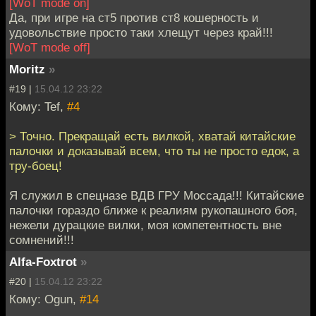
[WoT mode on]
Да, при игре на ст5 против ст8 кошерность и
удовольствие просто таки хлещут через край!!!
[WoT mode off]
Moritz
»
#19 |
15.04.12 23:22
Кому: Tef,
#4
> Точно. Прекращай есть вилкой, хватай китайские
палочки и доказывай всем, что ты не просто едок, а
тру-боец!
Я служил в спецназе ВДВ ГРУ Моссада!!! Китайские
палочки гораздо ближе к реалиям рукопашного боя,
нежели дурацкие вилки, моя компетентность вне
сомнений!!!
Alfa-Foxtrot
»
#20 |
15.04.12 23:22
Кому: Ogun,
#14