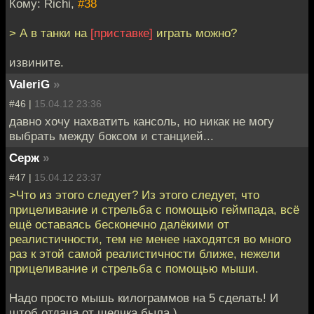
Кому: Richi,
#38
> А в танки на
[приставке]
играть можно?
извините.
ValeriG
»
#46 |
15.04.12 23:36
давно хочу нахватить кансоль, но никак не могу
выбрать между боксом и станцией...
Серж
»
#47 |
15.04.12 23:37
>Что из этого следует? Из этого следует, что
прицеливание и стрельба с помощью геймпада, всё
ещё оставаясь бесконечно далёкими от
реалистичности, тем не менее находятся во много
раз к этой самой реалистичности ближе, нежели
прицеливание и стрельба с помощью мыши.
Надо просто мышь килограммов на 5 сделать! И
штоб отдача от щелчка была.)