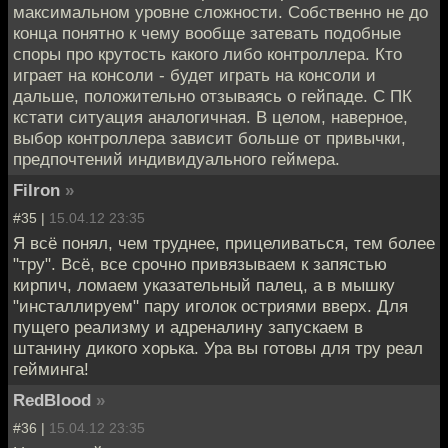
максимальном уровне сложности. Собственно не до
конца понятно к чему вообще затевать подобные
споры про крутость какого либо контроллера. Кто
играет на консоли - будет играть на консоли и
дальше, положительно отзываясь о гейпаде. С ПК
кстати ситуация аналогичная. В целом, наверное,
выбор контроллера зависит больше от привычки,
предпочтений индивидуального геймера.
Filron
»
#35 |
15.04.12 23:35
Я всё понял, чем труднее, прицеливаться, тем более
"тру". Всё, все срочно привязываем к запястью
кирпич, ломаем указательный палец, а в мышку
"инсталлируем" пару иголок остриями вверх. Для
пущего реализму и адреналину запускаем в
штанину дикого хорька. Ура вы готовы для тру реал
гейминга!
RedBlood
»
#36 |
15.04.12 23:35