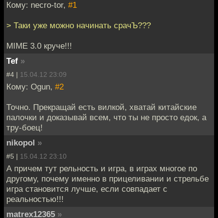
Кому: necro-tor,
#1
> Таки уже можно начинать срачЪ???
MIME 3.0 круче!!!
Tef
»
#4 |
15.04.12 23:09
Кому: Ogun,
#2
Точно. Прекращай есть вилкой, хватай китайские
палочки и доказывай всем, что ты не просто едок, а
тру-боец!
nikopol
»
#5 |
15.04.12 23:10
А причем тут рельность и игра, в играх многое по
другому, почему именно в прицеливании и стрельбе
игра становится лучше, если совпадает с
реальностью!!!
matrex12365
»