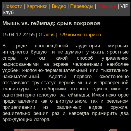
Новости
|
Картинки
|
Видео
|
Переводы
|
Магазин
|
VIP
клуб
Мышь vs. геймпад: срыв покровов
15.04.12 22:55
|
Gradus
|
729 комментариев
В среде просвещённой аудитории мировых
интернетов бушуют и не думают утихать яростные
споры о том, какой способ управления
нарисованными на экране человечками наиболее
удобен: кнопочно-перемещательный или тыкательно-
нажимательный. Адепты первого ожесточённо
отстаивают тру-статус верной мыши и проверенной
клавиатуры, а поборники второго единостикно и
однотриггерно голосуют за геймпады. Имея некоторое
представление как о виртуальном, так и реальном
прицеливании из различных видов оружия,
решительно решил раз и навсегда примирить два
враждующих лагеря.