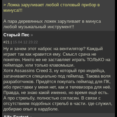
> Ложка заруливает любой столовый прибор в
минуса!!!
А пара деревянных ложек заруливает в минуса
любой музыкальный инструмент!!
Старый Пес
»
#21 |
15.04.12 23:22
Ну и зачем этот наброс на вентилятор? Каждый
играет так как нравится ему. Смысл срача не
понятен. Никто же не заставляет играть ТОЛЬКО на
геймпаде, или только клавомыши.
Хотя Assassins Creed 3, ну который про индейца,
затачивается специально под геймпад. Такова воля
разработчиков. Придётся покупать геймпад для ПК,
ибо приставки у меня нет, как и телевизора для неё.
Правда, не знаю какой именно, но время ещё есть.
А про стрельбу, полностью согласен. В связи с
отсутствием подобных стрельб в части. где служил,
добираю опыт в хардболе.
Alfa-Foxtrot
»