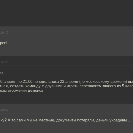
 14:45
ppen!
 14:46
ее:
20 апреля по 21:00 понедельника 23 апреля (по московскому времени) вы
ться, создать команду с друзьями и играть персонажем любого из 5 клас
розы вторжения демонов.
 14:49
у? А то сами мы не местные, документы потеряли, деньги украдены...