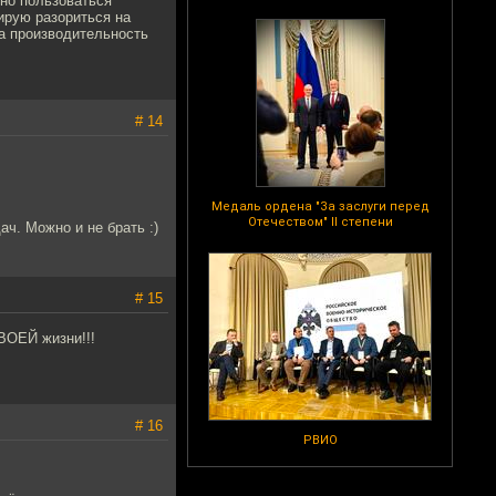
но пользоваться
ирую разориться на
на производительность
# 14
Медаль ордена "За заслуги перед
Отечеством" II степени
ач. Можно и не брать :)
# 15
ВОЕЙ жизни!!!
# 16
РВИО