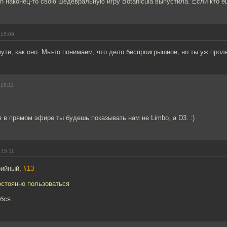
gn наконец-то свою шедевральную игру Botanicula выпустила. Если кто е
 15:09
мути, как оно. Мы-то понимаем, что дело беспроигрышное, но ты уж проле
 15:11
 в прямом эфире ты будешь показывать нам не Limbo, а D3. :)
 15:11
рийный,
#13
остоянно пользоваться
бся.