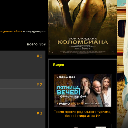
создание сайтов
в megagroup.ru
всего: 369
# 1
Видео
# 2
Трамп против родильного туризма,
# 3
безработица из-за ИИ