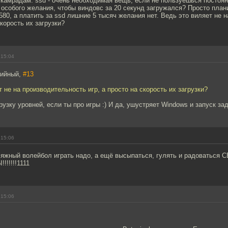
камрадам: ssd - очень необходимая вещь, если не пользуешься постоян
особого желания, чтобы виндовс за 20 секунд загружался? Просто план
 580, а платить за ssd лишние 5 тысяч желания нет. Ведь это виляет не 
скорость их загрузки?
 15:04
рийный,
#13
 не на производительность игр, а просто на скорость их загрузки?
узку уровней, если ты про игры :) И да, ушустряет Windows и запуск зад
 15:06
ляжный волейбол играть надо, а ещё высыпаться, гулять и радоваться С
!!!!!1111
 15:06