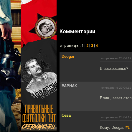
Комментарии
cтраницы: 1 |
2
|
3
|
4
Deogar
отправлено 20.04.12
В воскресенье?
ВАРНАК
отправлено 20.04.12
Блин , везёт стол
Сева
отправлено 20.04.12
Кому: Deogar,
#1