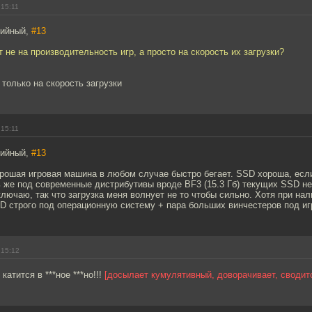
 15:11
рийный,
#13
 не на производительность игр, а просто на скорость их загрузки?
 только на скорость загрузки
 15:11
рийный,
#13
рошая игровая машина в любом случае быстро бегает. SSD хороша, ес
ь же под современные дистрибутивы вроде BF3 (15.3 Гб) текущих SSD н
лючаю, так что загрузка меня волнует не то чтобы сильно. Хотя при нал
D строго под операционную систему + пара больших винчестеров под и
 15:12
катится в ***ное ***но!!!
[досылает кумулятивный, доворачивает, сводит