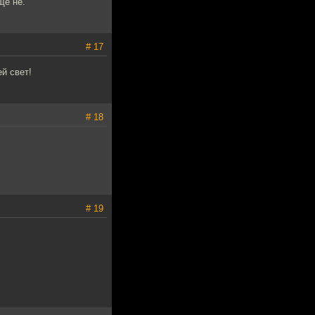
щё не.
# 17
й свет!
# 18
# 19