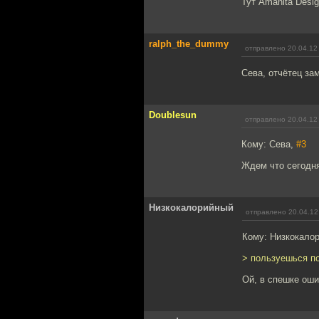
Тут Amanita Desi
ralph_the_dummy
отправлено 20.04.12
Сева, отчётец за
Doublesun
отправлено 20.04.12
Кому: Сева,
#3
Ждем что сегодня
Низкокалорийный
отправлено 20.04.12
Кому: Низкокало
> пользуешься п
Ой, в спешке оши