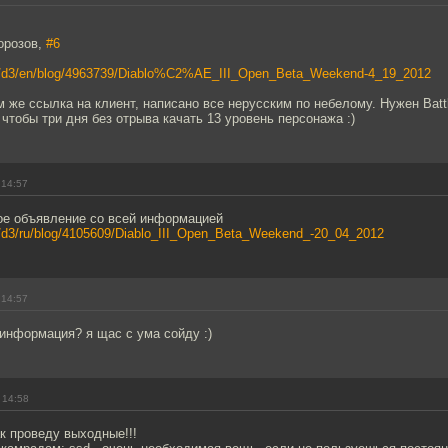
орозов,
#6
.net/d3/en/blog/4963739/Diablo%C2%AE_III_Open_Beta_Weekend-4_19_2012
м же ссылка на клиент, написано все нерусским по небелому. Нужен Battl
 чтобы три дня без отрыва качать 13 уровень персонажа :)
 14:57
е объявление со всей информацией
net/d3/ru/blog/4105609/Diablo_III_Open_Beta_Weekend_-20_04_2012
 14:57
информация? я щас с ума сойду :)
 14:58
ак проведу выходные!!!