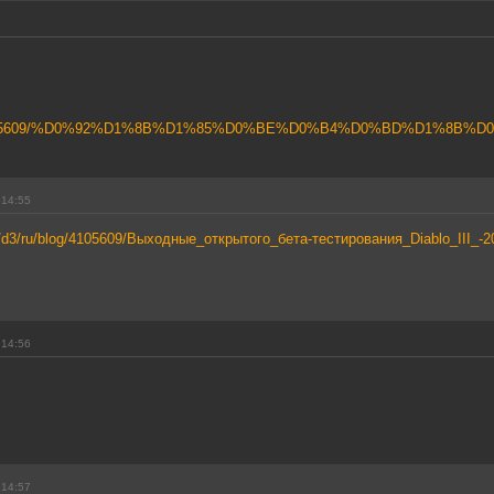
u/blog/4105609/%D0%92%D1%8B%D1%85%D0%BE%D0%B4%D0%BD%D1%8B%
 14:55
net/d3/ru/blog/4105609/Выходные_открытого_бета-тестирования_Diablo_III_-2
 14:56
 14:57