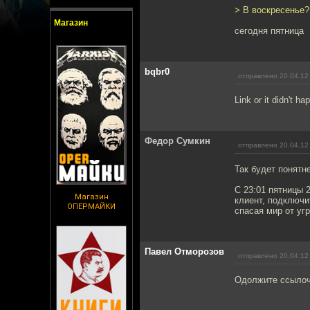
> В воскресенье?
Магазин
сегодня пятница
bqbr0
отправлено 20.04.12
Link or it didn't ha
Федор Сумкин
отправлено 20.04.12
Так будет понятн
С 23:01 пятницы 
Магазин
клиент, подключи
ОПЕРМАЙКИ
спасая мир от уг
Павел Отморозов
отправлено 20.04.12
Одолжите ссылочк