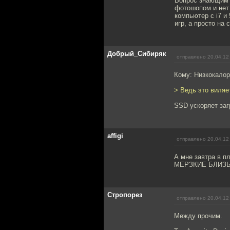
Вопрос знающим 
фотошопом и нет 
компьютер с i7 и
игр, а просто на 
Добрый_Сибиряк
отправлено 20.04.12
Кому: Низкокало
> Ведь это виляет
SSD ускоряет загр
affigi
отправлено 20.04.12
А мне завтра в п
МЕРЗКИЕ БЛИЗЫ!!
Стропорез
отправлено 20.04.12
Между прочим.