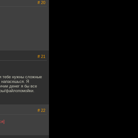
# 20
# 21
ли тебе нужны сложные
е напасешься. Я
ичии денег я бы все
гры/файлопомойки.
# 22
ся]