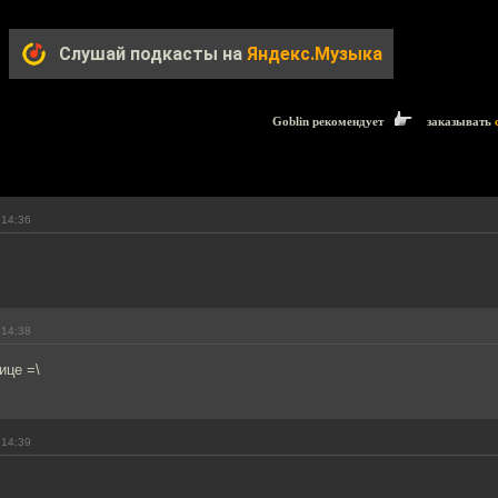
Слушай подкасты на
Яндекс.Музыка
Goblin рекомендует
заказывать
 14:36
 14:38
ице =\
 14:39