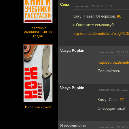
Сева
отправлено 20.04.12 14:55
Кому: Павел Отморозов,
#6
> Одолжите ссылочку?
Советские
учебники 1940-50х
http://eu.battle.net/d3/r
годов
Vasya Pupkin
отправлено 20.04.12
http://eu.battle.
Пользуйтесь.
Vasya Pupkin
отправлено 20.04.12
Кому: Сева,
#7
Империя ножей
Опередил таки!
Я люблю снег
отправлено 20.04.12