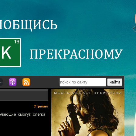
Стримы
елающие смогут слегка