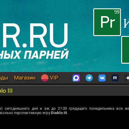
оды
Магазин
VIP
o III
ое) сегодняшнего дня и аж до 21.00 грядущего понедельника все ж
овольно перспективную игру
Diablo III
.