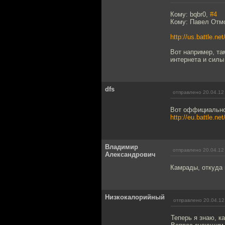
Кому: bqbr0,
#4
Кому: Павел Отм
http://us.battle
Вот например, та
интернета и силы
dfs
отправлено 20.04.12
Вот оффициально
http://eu.battle.
Владимир
отправлено 20.04.12
Александрович
Камрады, откуда 
Низкокалорийный
отправлено 20.04.12
Теперь я знаю, к