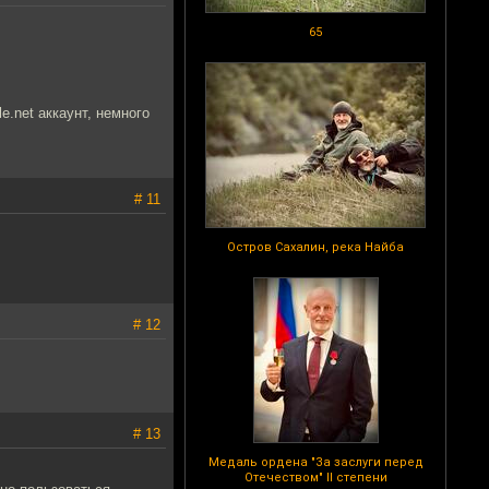
65
e.net аккаунт, немного
# 11
Остров Сахалин, река Найба
# 12
# 13
Медаль ордена "За заслуги перед
Отечеством" II степени