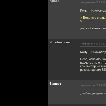
named
отправлено 20.04.12
Кому: Низкокало
> Ведь это виляет
>
да, ssd влияет на
Я люблю снег
отправлено 20.04.12
Кому: Низкокало
Неоднозначно, хо
расчеты, но опят
компьютер не вык
рекомендовал SS
Ваншот
отправлено 20.04.12
Диабла умирает и 