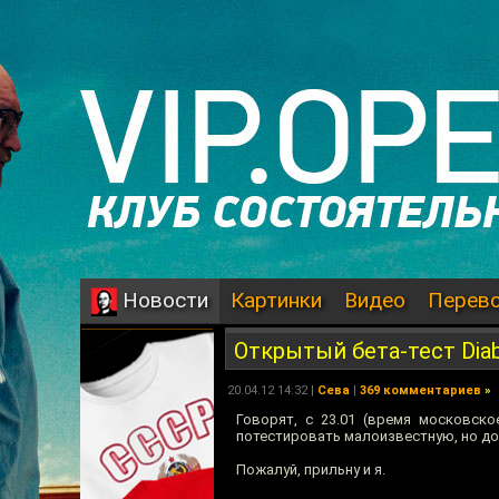
Картинки
Видео
Перев
Новости
Открытый бета-тест Diabl
20.04.12 14:32 |
Сева
|
369 комментариев
»
Говорят, с 23.01 (время московск
потестировать малоизвестную, но д
Пожалуй, прильну и я.