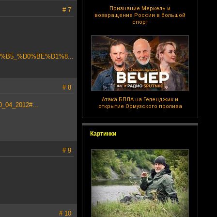
Признание Меркель и
# 7
возвращение России в большой
спорт
D0%B5_%D0%BE%D1%8...
# 8
Атака БПЛА на Геленджик и
0_04_2012#...
открытие Ормузского пролива
Картинки
# 9
# 10