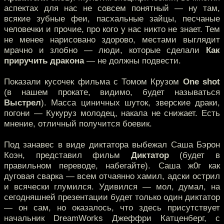
аспектах для нас не совсем понятный — ну там,
всякие зубные феи, пасхальные зайцы, песчаные
человечки и прочие, про кого у нас никто не знает. Тем
не менее нарисовано здорово, местами выглядит
мрачно и злобно — люди, которые сделали
Как
приручить дракона
— не должны подвести.
Показали кусочек фильма с Томом Крузом
One shot
(в нашем прокате, видимо, будет называться
Выстрел
). Масса циничных шуток, зверские драки,
погони — Кукуруз молодец, накала не снижает. Есть
мнение, отличный получится боевик.
Под занавес в виде диктатора выбежал Саша Бэрон
Коэн, представил фильм
Диктатор
(будет в
правильном переводе, набегайте). Саша ж0г как
дуговая сварка — всем отчаянно хамил, адски острил
и всячески глумился. Удивился — мол, думал, на
сегодняшней презентации будет только один диктатор
— он сам, но оказалось, что здесь присутствует
начальник DreamWorks Джеффри Катценберг, с