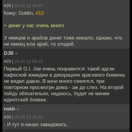
#28 |
25.04.12 09:07
Кому: Goblin,
#10
> денег у нас очень много
У немцев и арабов денег тоже немало, однако, что
не немец или араб, то злодей.
DJB
»
#29 |
25.04.12 09:29
Первый G.I. Joe очень понравился: такой адски
пафосной комедии в декорациях красивого боевика
не видел давно. В кино много смеялся, при
повторном просмотре дома - аж до слез. На второй
пойду обязательно, надеюсь, будет не менее
идиотский боевик.
nskb
»
#30 |
25.04.12 10:42
- И тут я начал завидовать.