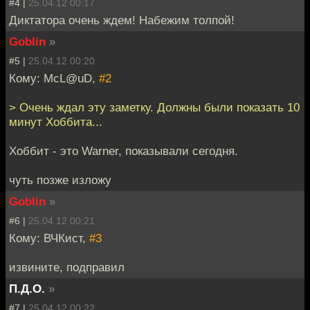
#4 |
25.04.12 00:17
Диктатора очень ждем! Набежим толпой!
Goblin
»
#5 |
25.04.12 00:20
Кому: McL@uD,
#2
> Очень ждал эту заметку. Должны были показать 10
минут Хоббита...
Хоббит - это Warner, показывали сегодня.
чуть позже изложу
Goblin
»
#6 |
25.04.12 00:21
Кому: ВЧКист,
#3
извините, подправил
П.Д.О.
»
#7 |
25.04.12 00:22