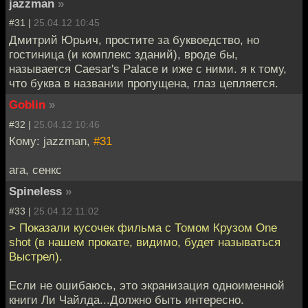
jazzman
»
#31 |
25.04.12 10:45
Дмитрий Юрьич, простите за буквоедство, но
гостиница (и комплекс зданий), вроде бы,
называется Caesar's Palace и иже с ними. я к тому,
что буква в названии пропущена, глаз цепляется.
Goblin
»
#32 |
25.04.12 10:46
Кому: jazzman,
#31
ага, сенкс
Spineless
»
#33 |
25.04.12 11:02
> Показали кусочек фильма с Томом Крузом One
shot (в нашем прокате, видимо, будет называться
Выстрел).
Если не ошибаюсь, это экранизация одноименной
книги Ли Чайлда...Должно быть интересно.