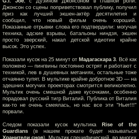
G.I. Joe
, с Дуэйном Джонсоном в главной роли.
Джонсон со сцены поприветствовал публику, получил
приз как лучший экшен-актёр десятилетия и
сообщил, что новый фильм очень хороший.
Показанные отрывки слова его подтвердили: могучая
техника, адские взрывы, батальоны ниндзя, экшен
просто зверский, накал детской идиотии крайне
высок. Это успех.
Показали кусок на 25 минут от
Мадагаскара 3
. Всё как
положено — пингвины постоянно острят и работают с
техникой, лев в душевных метаниях, остальные тоже
отчаянно тупят. В мультике крайне добротное 3D — на
здешних могучих проекторах смотрится великолепно.
Мультик очень смешной даже кусочками, особенно
порадовал русский тигр Виталий. Публика от Виталия
как-то не очень смеялась, но нас все эти "Ньет!!!"
порвали.
Следом показали кусок мультика
Rise of the
Guardians
(в нашем прокате будет называться
Хранители снов
). Мультик специфический, во многих