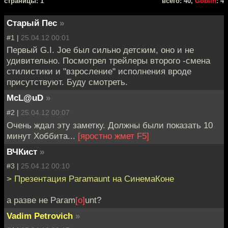
cтраницы: 1
всего: 40,
Goblin
: 4
Старый Пес
»
#1 |
25.04.12 00:01
Первый G.I. Joe был сильно детским, оно и не
удивительно. Посмотрел трейлеры второго -смена
стилистики и "взросление" исполнения вроде
присутствуют. Буду смотреть.
McL@uD
»
#2 |
25.04.12 00:07
Очень ждал эту заметку. Должны были показать 10
минут Хоббита...
[яростно жмет F5]
ВЧКист
»
#3 |
25.04.12 00:10
> Презентация Paramaunt на СинемаКоне
а разве не Param
[o]
unt?
Vadim Petrovich
»