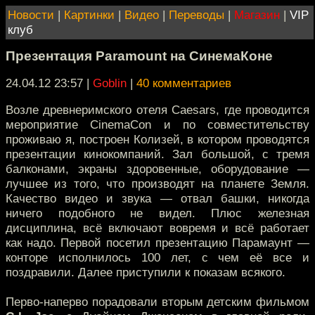
Новости
|
Картинки
|
Видео
|
Переводы
|
Магазин
|
VIP
клуб
Презентация Paramоunt на СинемаКоне
24.04.12 23:57
|
Goblin
|
40 комментариев
Возле древнеримского отеля Caesars, где проводится
мероприятие CinemaCon и по совместительству
проживаю я, построен Колизей, в котором проводятся
презентации кинокомпаний. Зал большой, с тремя
балконами, экраны здоровенные, оборудование —
лучшее из того, что производят на планете Земля.
Качество видео и звука — отвал башки, никогда
ничего подобного не видел. Плюс железная
дисциплина, всё включают вовремя и всё работает
как надо. Первой посетил презентацию Парамаунт —
конторе исполнилось 100 лет, с чем её все и
поздравили. Далее приступили к показам всякого.
Перво-наперво порадовали вторым детским фильмом