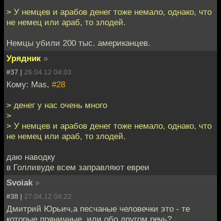
> У немцев и арабов денег тоже немало, однако, что
не немец или араб, то злодей.
Немцы убили 200 тыс. американцев.
Урядник
»
#37 |
26.04.12 04:03
Кому: Mas,
#28
> денег у нас очень много
>
> У немцев и арабов денег тоже немало, однако, что
не немец или араб, то злодей.
даю наводку
в Голливуде всем заправляют евреи
Svoiak
»
#38 |
27.04.12 04:22
Дмитрий Юрьич,а песчаные человечки это - те
которые пряничные, или обо другом речь?