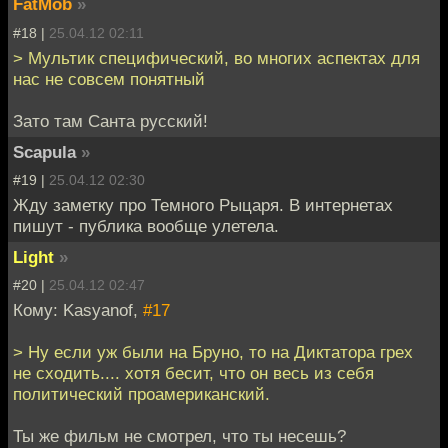
FatMob
»
#18 |
25.04.12 02:11
> Мультик специфический, во многих аспектах для
нас не совсем понятный
Зато там Санта русский!
Scapula
»
#19 |
25.04.12 02:30
Жду заметку про Темного Рыцаря. В интернетах
пишут - публика вообще улетела.
Light
»
#20 |
25.04.12 02:47
Кому: Kasyanof,
#17
> Ну если уж были на Бруно, то на Диктатора грех
не сходить.... хотя бесит, что он весь из себя
политический проамериканский.
Ты же фильм не смотрел, что ты несешь?