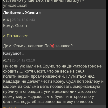
был явно лучше 1-го. Пингвины там жгут -
уписаешься!
Любитель Жизни
»
#16 |
25.04.12 01:43
Кому: Goblin
> По занавес
Дим Юрьич, наверно По
[д]
занавес?
Kasyanof
»
#17 |
25.04.12 02:10
Ну если уж были на Бруно, то на Диктатора грех не
сходить.... хотя бесит, что он весь из себя
политический проамериканский. Глумиться над
Каддафи не делает чести Коэну. Судя по трейлеру и
кадрам из фильма цель порадовать американскую
публику и оправдать уничтожение диктаторов по
всему миру. Надеюсь, что будет и второе дно у
фильма, подстебывающее политику пендосов.