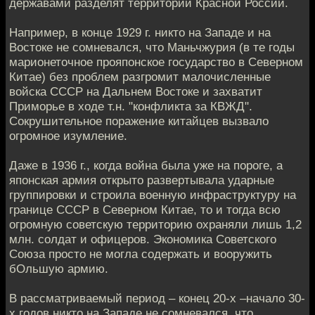
державами разделят территории Красной России.
Например, в конце 1929 г. никто на Западе и на
Востоке не сомневался, что Маньчжурия (в те годы
марионеточное прояпонское государство в Северном
Китае) без проблем разгромит малочисленные
войска СССР на Дальнем Востоке и захватит
Приморье в ходе т.н. "конфликта за КВЖД".
Сокрушительное поражение китайцев вызвало
огромное изумление.
Даже в 1936 г., когда война была уже на пороге, а
японская армия открыто развертывала ударные
группировки и строила военную инфраструктуру на
границе СССР в Северном Китае, то и тогда всю
огромную советскую территорию охраняли лишь 1,2
млн. солдат и офицеров. Экономика Советского
Союза просто не могла содержать и вооружить
бОльшую армию.
В рассматриваемый период – конец 20-х –начало 30-
х годов никто на Западе не сомневался, что