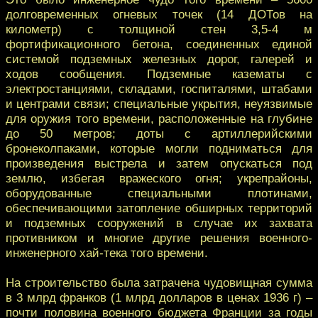
долговременных огневых точек (14 ДОТов на
километр) с толщиной стен 3,5-4 м
фортификационного бетона, соединенных единой
системой подземных железных дорог, галерей и
ходов сообщения. Подземные казематы с
электростанциями, складами, госпиталями, штабами
и центрами связи; специальные укрытия, неуязвимые
для оружия того времени, расположенные на глубине
до 50 метров; доты с артиллерийскими
бронеколпаками, которые могли подниматься для
произведения выстрела и затем опускаться под
землю, избегая вражеского огня; укрепрайоны,
оборудованные специальными плотинами,
обеспечивающими затопление обширных территорий
и подземных сооружений в случае их захвата
противником и многие другие решения военного-
инженерного хай-тека того времени.
На строительство была затрачена чудовищная сумма
в 3 млрд франков (1 млрд долларов в ценах 1936 г) –
почти половина военного бюджета Франции за годы