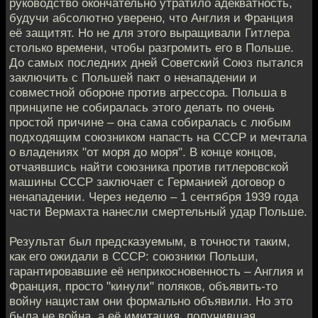
руководство окончательно утратило адекватность,
будучи абсолютно уверено, что Англия и Франция
её защитят. Но не для этого выращивали Гитлера
столько времени, чтобы разгромить его в Польше.
До самых последних дней Советский Союз пытался
заключить с Польшей пакт о ненападении и
совместной обороне против агрессора. Польша в
принципе не собиралась этого делать по очень
простой причине – она сама собиралась с любым
подходящим союзником напасть на СССР и мечтала
о владениях "от моря до моря". В конце концов,
отчаявшись найти союзника против гитлеровской
машины СССР заключает с Германией договор о
ненападении. Через неделю – 1 сентября 1939 года
части Вермахта нанесли смертельный удар Польше.
Результат был предсказуемым, в точности таким,
как его ожидали в СССР: союзники Польши,
гарантировавшие её неприкосновенность – Англия и
Франция, просто "кинули" поляков, объявить-то
войну нацистам они формально объявили. Но это
была не война, а её имитация, получившая