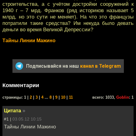
строительства, а с учётом достройки сооружений к
1940 г – 7 мрд. Франков (ряд историков называет 5
млрд, но это сути не меняет). На что это французы
потратили такие средства? Им некуда было девать
деньги во время Великой Депрессии?
Тайны Линии Мажино
Подписывайся на наш
канал в Telegram
Комментарии
cтраницы: 1 |
2
|
3
|
4
...
8
|
9
|
10
|
11
всего: 1033,
Goblin
: 1
Цитата
»
#1 |
03.05.12 10:15
Тайны Линии Мажино