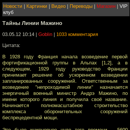
Новости
|
Картинки
|
Видео
|
Переводы
|
Магазин
|
VIP
клуб
Тайны Линии Мажино
03.05.12 10:14
|
Goblin
|
1033 комментария
Цитата:
В 1928 году Франция начала возведение первой
фортификационной группы в Альпах [1,2], а в
следующем, 1929 году руководство Франции
принимает решение об ускоренном возведении
запланированных сооружений. Ответственным за
возведение "непроходимой линии" назначается
энергичный военный министр Андрэ Мажино, по
имени которого линия и получила своё название.
Начинается полномасштабное строительство
комплекса оборонительных сооружений
беспрецедентной мощи.
Это было инженерное чудо того времени – 5600