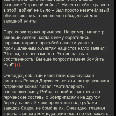
название "странной войны". Ничего особо странного
в этой "войне" не было – был просто незатейливый
обман союзника, совершенно обыденный для
западной элиты.
Пара характерных примеров. Например, министр
авиации Англии, когда к нему обратились
парламентарии с просьбой нанести удар по
промышленным объектам нацистов нагло заявил:
"Что вы, это невозможно. Это же частная
собственность. Вы ещё попросите меня бомбить
Рур!"
[7]
Очевидец событий известный французский
писатель Роланд Доржелес, кстати, автор названия
"странная война" писал: "Артиллеристы,
расположенные у Рейна, спокойно смотрели на
германские составы с боеприпасами на другом
берегу, наши лётчики пролетали над трубами
заводов Саара, не бомбив их. Очевидно, главная
задача главного командования была не беспокоить