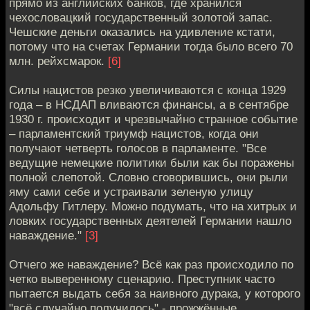
прямо из английских банков, где хранился
чехословацкий государственный золотой запас.
Чешские деньги оказались на удивление кстати,
потому что на счетах Германии тогда было всего 70
млн. рейхсмарок.
[6]
Силы нацистов резко увеличиваются с конца 1929
года – в НСДАП вливаются финансы, а в сентябре
1930 г. происходит и чрезвычайно странное событие
– парламентский триумф нацистов, когда они
получают четверть голосов в парламенте. "Все
ведущие немецкие политики были как бы поражены
полной слепотой. Словно сговорившись, они рыли
яму сами себе и устраивали зеленую улицу
Адольфу Гитлеру. Можно подумать, что на хитрых и
ловких государственных деятелей Германии нашло
наваждение."
[3]
Отчего же наваждение? Всё как раз происходило по
четко выверенному сценарию. Преступник часто
пытается выдать себя за наивного дурака, у которого
"всё случайно получилось" - прожжённые