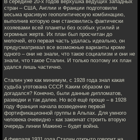
В середине 20-х годов верхушка ведущих западных
стран – США, Англии и Франции подготовили
весьма красивую геополитическую комбинацию,
выполнив которую они становились фактически
хозяевами всей планеты без особых усилий и
огромных жертв. Их план был просчитан до
мелочей, его первая часть удалась идеально, он
предусматривал все возможные варианты кроме
одного – они не знали, что такое социализм и они не
знали, что такое Сталин. И только поэтому их план
удался лишь частично.
Сталин уже как минимум, с 1928 года знал какая
судьба уготована СССР. Каким образом он
догадался? Конечно, были данные дипломатов,
разведки и так далее. Но всё ещё проще – в 1928
году Франция начала возведение первой
фортификационной группы в Альпах. Для умного
человека очевидно - как закончат строить вторую
очередь линии Мажино – будет война.
4 февраля 1931 года Сталин открыто говорит на