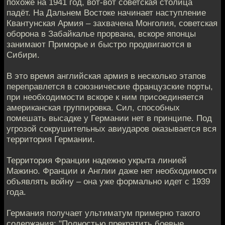
похоже на 1941 год, вот-вот советская столица
падёт. На Дальнем Востоке начинает наступление
Квантунская Армия – захвачена Монголия, советская
оборона в Забайкалье прорвана, вскоре японцы
занимают Приморье и быстро продвигаются в
Сибири.
В это время английская армия в несколько этапов
переправлется в союзнические французские порты,
при необходимости вскоре к ним присоединяется
американская группировка. Сил, способных
помешать высадке у Германии нет в принципе. Под
угрозой сокрушительных авиударов оказывается вся
территория Германии.
Территория Франции надежно укрыта линией
Мажино. Франции и Англии даже нет необходимости
объявлять войну – она уже формально идет с 1939
года.
Германия получает ультиматум примерно такого
содержания: "Полностью прекратить боевые