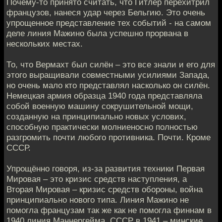
Почему-то принято считать, что Гитлер перехитрил
французов, нанеся удар через Бельгию. Это очень
упрощенное представление тех событий - на самом
деле линия Мажино была успешно прорвана в
нескольких местах.
То, что Вермахт был силён – это все знали и его для
этого выращивали совместными усилиями Запада,
но очень мало кто представлял насколько он силён.
Немецкая армия образца 1940 года представляла
собой военную машину сокрушительной мощи,
созданную на принципиально новых услових,
способную практически молниеносно полностью
разгромить почти любого противника. Почти. Кроме
СССР.
Упрощённо говоря, из-за развития техники Первая
Мировая – это кризис средств наступления, а
Вторая Мировая – кризис средств обороны, война
принципиально нового типа. Линия Мажино не
помогла французам так же как не помогла финнам в
1940 линия Маннергейма, СССР в 1941 – минские