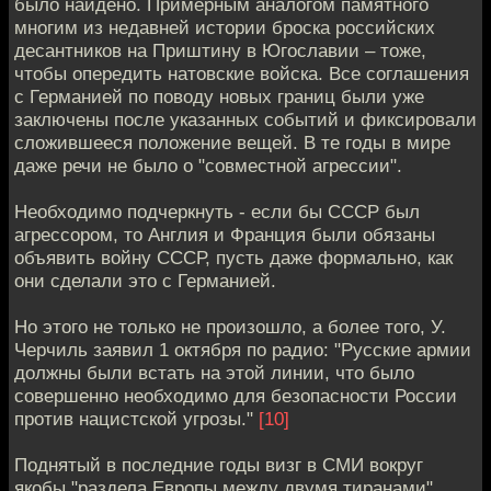
было найдено. Примерным аналогом памятного
многим из недавней истории броска российских
десантников на Приштину в Югославии – тоже,
чтобы опередить натовские войска. Все соглашения
с Германией по поводу новых границ были уже
заключены после указанных событий и фиксировали
сложившееся положение вещей. В те годы в мире
даже речи не было о "совместной агрессии".
Необходимо подчеркнуть - если бы СССР был
агрессором, то Англия и Франция были обязаны
объявить войну СССР, пусть даже формально, как
они сделали это с Германией.
Но этого не только не произошло, а более того, У.
Черчиль заявил 1 октября по радио: "Русские армии
должны были встать на этой линии, что было
совершенно необходимо для безопасности России
против нацистской угрозы."
[10]
Поднятый в последние годы визг в СМИ вокруг
якобы "раздела Европы между двумя тиранами"