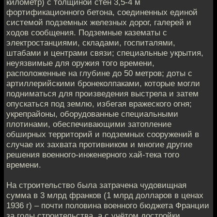
километр) с толщиной стен 3,5-4 м
фортификационного бетона, соединенных единой
системой подземных железных дорог, галерей и
ходов сообщения. Подземные казематы с
электростанциями, складами, госпиталями,
штабами и центрами связи; специальные укрытия,
неуязвимые для оружия того времени,
расположенные на глубине до 50 метров; доты с
артиллерийскими бронеколпаками, которые могли
подниматься для произведения выстрела и затем
опускаться под землю, избегая вражеского огня;
укрепрайоны, оборудованные специальными
плотинами, обеспечивающими затопление
обширных территорий и подземных сооружений в
случае их захвата противником и многие другие
решения военного-инженерного хай-тека того
времени.
На строительство была затрачена чудовищная
сумма в 3 млрд франков (1 млрд долларов в ценах
1936 г) – почти половина военного бюджета Франции
за годы строительства, а с учётом достройки