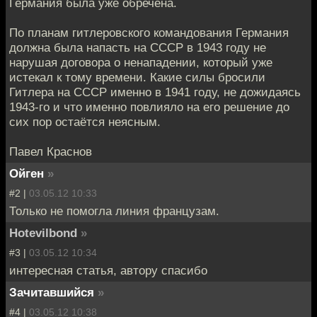
Германия была уже обречена.
По планам гитлеровского командования Германия
должна была напасть на СССР в 1943 году не
нарушая договора о ненападении, который уже
истекал к тому времени. Какие силы бросили
Гитлера на СССР именно в 1941 году, не дожидаясь
1943-го и что именно повлияло на его решение до
сих пор остаётся неясным.
Павел Краснов
Ойген
»
#2 |
03.05.12 10:33
Только не помогла линия французам.
Hotevilbond
»
#3 |
03.05.12 10:34
интересная статья, автору спасибо
Зачитавшийся
»
#4 |
03.05.12 10:38