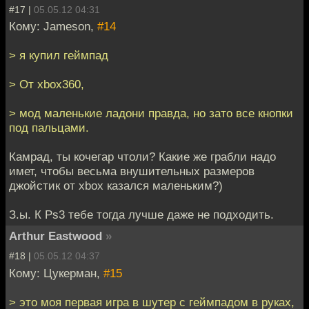
#17 |
05.05.12 04:31
Кому: Jameson,
#14
> я купил геймпад
> От xbox360,
> мод маленькие ладони правда, но зато все кнопки
под пальцами.
Камрад, ты кочегар чтоли? Какие же грабли надо
имет, чтобы весьма внушительных размеров
джойстик от xbox казался маленьким?)
З.ы. К Ps3 тебе тогда лучше даже не подходить.
Arthur Eastwood
»
#18 |
05.05.12 04:37
Кому: Цукерман,
#15
> это моя первая игра в шутер с геймпадом в руках,