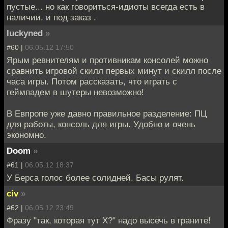
пустые... но как говориться-идиоты всегда есть в
наличии, и под заказ .
luckyned
»
#60 |
06.05.12 17:50
Ярым ревнителям и противникам консолей можно
сравнить игровой скилл первых минут и скилл после
часа игры. Потом рассказать, что играть с
геймпадем в шутеры невозможно!
В Евпропе уже давно правильное разделение: ПЦ
для работы, консоль для игры. Удобно и очень
экономно.
Doom
»
#61 |
06.05.12 18:37
У Берса голос более солидней. Басы рулят.
civ
»
#62 |
06.05.12 23:49
Фразу "так, которая тут X?" надо высечь в граните!