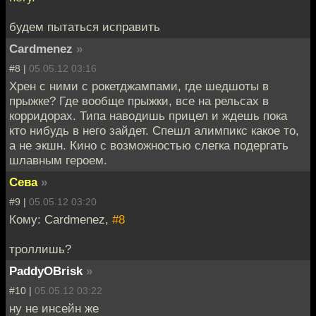
будем пытаться исправить
Cardmenez
»
#8 |
05.05.12 03:16
Хрен с ними с рокетджампами, где шедшоты в
прыжке? Где вообще прыжки, все на рельсах в
корридорах. Типа наводишь прицел и ждешь пока
кто нибудь в него зайдет. Спешл алимпикс какое то,
а не экшн. Кино с возможностью слегка подергать
шлавным героем.
Сева
»
#9 |
05.05.12 03:20
Кому: Cardmenez,
#8
троллишь?
PaddyOBrisk
»
#10 |
05.05.12 03:22
ну не инсейн же