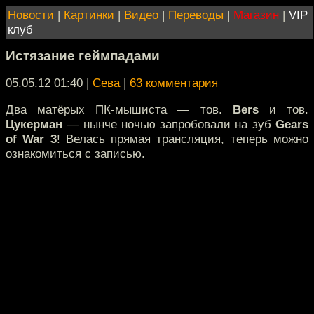
Новости
|
Картинки
|
Видео
|
Переводы
|
Магазин
|
VIP
клуб
Истязание геймпадами
05.05.12 01:40
|
Сева
|
63 комментария
Два матёрых ПК-мышиста — тов.
Bers
и тов.
Цукерман
— нынче ночью запробовали на зуб
Gears
of War 3
! Велась прямая трансляция, теперь можно
ознакомиться с записью.