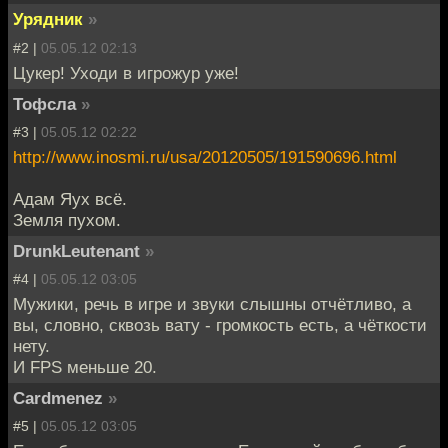
Урядник
»
#2 |
05.05.12 02:13
Цукер! Уходи в игрожур уже!
Тофсла
»
#3 |
05.05.12 02:22
http://www.inosmi.ru/usa/20120505/191590696.html
Адам Яух всё.
Земля пухом.
DrunkLeutenant
»
#4 |
05.05.12 03:05
Мужики, речь в игре и звуки слышны отчётливо, а
вы, словно, сквозь вату - громкость есть, а чёткости
нету.
И FPS меньше 20.
Cardmenez
»
#5 |
05.05.12 03:05