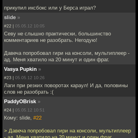
прикупил иксбокс или у Берса играл?
slide
»
#22 |
05.05.12 10:05
Севу не слышно практически, большинство
комментариев не разобрать. Негодую!
Давеча попробовал гири на консоли, мультиплеер -
ад. Меня хватило на 20 минут и один фраг.
Vasya Pupkin
»
#23 |
05.05.12 10:26
Лаги при резких поворотах караул! И да, половины
слов не разобрать :(
PaddyOBrisk
»
#24 |
05.05.12 10:51
Кому: slide,
#22
> Давеча попробовал гири на консоли, мультиплеер
- ад. Меня хватило на 20 минут и один фраг.