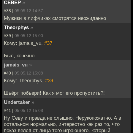
CEBEP
»
#38 |
05.05.12 14:57
Мужики в лифчиках смотрятся неожиданно
Theorphys
»
#39 |
05.05.12 15:00
Кому: jamais_vu,
#37
Был, конечно.
jamais_vu
»
#40 |
05.05.12 15:08
Кому: Theorphys,
#39
Шьёрт побьери! Как я мог его пропустить?!
Undertaker
»
#41 |
05.05.12 15:08
Ну Севу и правда не слышно. Нерукопожатно. А в
остальном нормально, интерестно как раз то, что
показ велся от лица того играющего, который