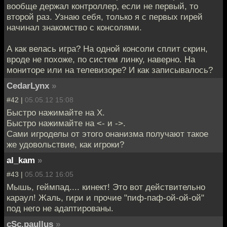
вообще держал контроллер, если не первый, то
второй раз. Узнаю себя, только я с первых гирей
начинал знакомство с консолями.
А как велась игра? На одной консоли сплит скрин,
вроде не похоже, по систем линку, наверно. На
мониторе или на телевизоре? И как записывалось?
CedarLynx
»
#42 |
05.05.12 15:08
Быстро нажимайте на X.
Быстро нажимайте на <- и ->.
Сами игроделы от этого онанизма получают такое
же удовольствие, как игроки?
al_kam
»
#43 |
05.05.12 16:05
Мышь, геймпад.... кинект! Это вот действительно
караул! Жаль, гири и прочие "пиф-паф-ой-ой-ой"
под него не адаптированы.
cSc.paullus
»