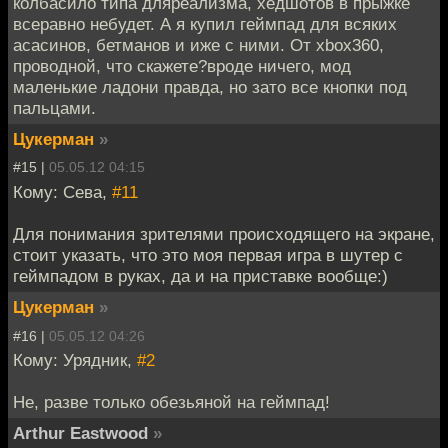
колбасило типа дляреализма, хедшотов в прыжке
всеравно небудет. А я купил геймпад для всяких
асасинов, бетманов и иже с ними. От xbox360,
проводной, что скажете?вроде ничего, мод
маленькие ладони правда, но зато все кнопки под
пальцами.
Цукерман
»
#15 |
05.05.12 04:15
Кому: Сева,
#11
Для понимания зрителями происходящего на экране,
стоит указать, что это моя первая игра в шутер с
геймпадом в руках, да и на приставке вообще:)
Цукерман
»
#16 |
05.05.12 04:26
Кому: Урядник,
#2
Не, разве только обезьяной на геймпад!
Arthur Eastwood
»