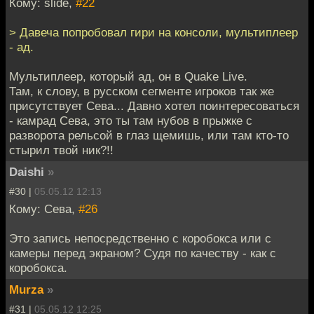
Кому: slide,
#22
> Давеча попробовал гири на консоли, мультиплеер
- ад.
Мультиплеер, который ад, он в Quake Live.
Там, к слову, в русском сегменте игроков так же
присутствует Сева... Давно хотел поинтересоваться
- камрад Сева, это ты там нубов в прыжке с
разворота рельсой в глаз щемишь, или там кто-то
стырил твой ник?!!
Daishi
»
#30 |
05.05.12 12:13
Кому: Сева,
#26
Это запись непосредственно с коробокса или с
камеры перед экраном? Судя по качеству - как с
коробокса.
Murza
»
#31 |
05.05.12 12:25