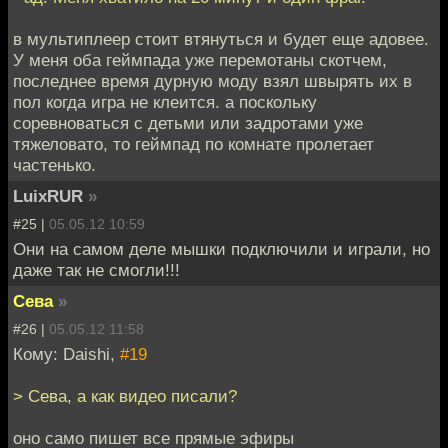
в мультиплеер стоит втянуться и будет еще адовее.
У меня оба геймпада уже перемотаны скотчем,
последнее время дурную моду взял швырять их в
пол когда игра не клеится. а поскольку
соревноваться с детьми или задротами уже
тяжеловато, то геймпад по комнате пролетает
частенько.
LuixRUR
»
#25 |
05.05.12 10:59
Они на самом деле мышки подключили и играли, но
даже так не смогли!!!
Сева
»
#26 |
05.05.12 11:58
Кому: Daishi,
#19
> Сева, а как видео писали?
оно само пишет все прямые эфиры