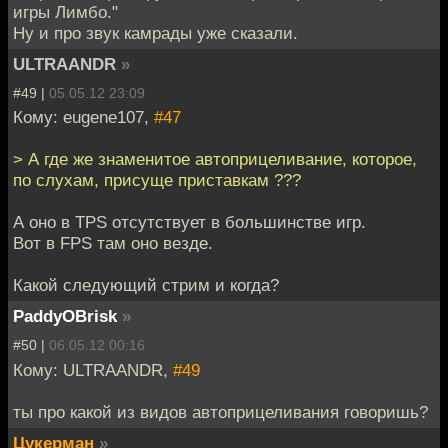
игры Лимбо."
Ну и про звук камрады уже сказали.
ULTRAANDR
»
#49 |
05.05.12 23:09
Кому: eugene107,
#47
> А где же знаменитое автоприцеливание, которое,
по слухам, присуще приставкам ???
А оно в TPS отсутствует в большинстве игр.
Вот в FPS там оно везде.
Какой следующий стрим и когда?
PaddyOBrisk
»
#50 |
06.05.12 00:16
Кому: ULTRAANDR,
#49
ты про какой из видов автоприцеливания говоришь?
Цукерман
»