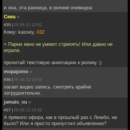
и она, эта разница, в ролике очевидна
Сева
»
#35 |
05.05.12 12:51
Кому: kassey,
#32
> Парни явно не умеют стрелять! Или давно не
играли.
прочитай текстовую аннотацию к ролику :)
mopajomo
»
#36 |
05.05.12 13:56
лагает видео запись. смотреть крайне
затруднительно.
jamais_vu
»
#37 |
05.05.12 14:42
А прямого эфира, как в прошлый раз с Лимбо, не
было? Или я просто пропустил объявление?