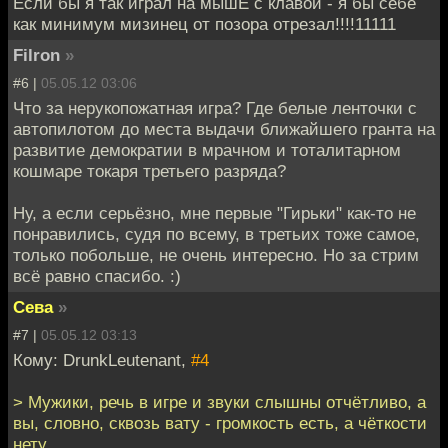
Если бы я так играл на мышЕ с клавой - я бы себе
как минимум мизинец от позора отрезал!!!!11111
Filron
»
#6 |
05.05.12 03:06
Что за нерукопожатная игра? Где белые ленточки с
автопилотом до места выдачи ближайшего гранта на
развитие демократии в мрачном и тоталитарном
кошмаре токаря третьего разряда?
Ну, а если серьёзно, мне первые "Гирьки" как-то не
понравились, судя по всему, в третьих тоже самое,
только побольше, не очень интересно. Но за стрим
всё равно спасибо. :)
Сева
»
#7 |
05.05.12 03:13
Кому: DrunkLeutenant,
#4
> Мужики, речь в игре и звуки слышны отчётливо, а
вы, словно, сквозь вату - громкость есть, а чёткости
нету.