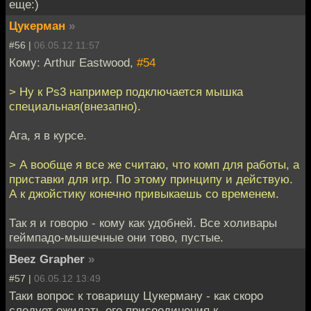
еще:)
Цукерман
»
#56 |
06.05.12 11:57
Кому: Arthur Eastwood,
#54
> Ну к Ps3 например подключается мышка
специальная(внезапно).
Ага, я в курсе.
> А вообще я все же считаю, что комп для работы, а
приставки для игр. По этому принципу и действую.
А к джойстику конечно привыкаешь со временем.
Так я и говорю - кому как удобней. Все холивары
геймпадо-мышечные они тово, пустые.
Beez Grapher
»
#57 |
06.05.12 13:49
Таки вопрос к товарищу Цукерману - как скоро
следует ожидать его присоединения к