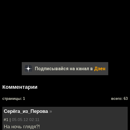
Подписывайся на канал в
Дзен
Комментарии
cтраницы: 1
всего: 63
Серёга_из_Перова
»
#1 |
05.05.12 02:11
На ночь глядя?!