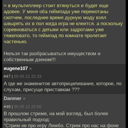
> в мультиплеер стоит втянуться и будет еще
адовее. У меня оба геймпада уже перемотаны
скотчем, последнее время дурную моду взял
швырять их в пол когда игра не клеится. а поскольку
соревноваться с детьми или задротами уже
тяжеловато, то геймпад по комнате пролетает
частенько.
Нельзя так разбрасываться имуществом и
собственным дзеном!!!
eugene107
»
#47 |
05.05.12 22:33
А где же знаменитое автоприцеливание, которое, по
слухам, присуще приставкам ???
Danmer
»
#48 |
05.05.12 22:56
В прошлом стриме, на мой взгляд, был более
правильный подход:
"Стрим не про игру Лимбо. Стрим про нас на фоне