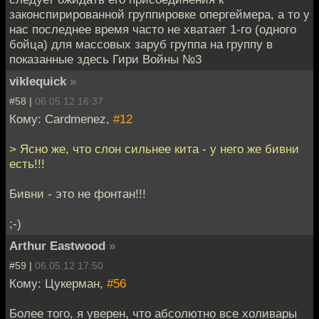
законспирированной группировке опергеймера, а то у
нас последнее время часто не хватает 1-го (одного
бойца) для массовых заруб группа на группу в
показанные здесь Гири Войны №3
viklequick
»
#58 |
06.05.12 16:37
Кому: Cardmenez,
#12
> Ясно же, что слон сильнее кита - у него же бивни
есть!!!
Бивни - это не фонтан!!!
;-)
Arthur Eastwood
»
#59 |
06.05.12 17:50
Кому: Цукерман,
#56
Более того, я уверен, что абсолютно все холивары