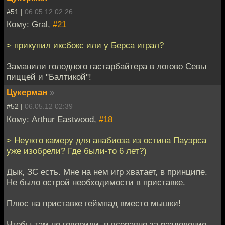
#51 |
06.05.12 02:26
Кому: Gral,
#21
> прикупил иксбокс или у Берса играл?
Заманили голодного гастарбайтера в логово Севы
пиццей и "Балтикой"!
Цукерман
»
#52 |
06.05.12 02:39
Кому: Arthur Eastwood,
#18
> Неужто камеру для анабиоза из остина Пауэрса
уже изобрели? Где были-то 6 лет?)
Дык, ЗС есть. Мне на нем игр хватает, в принципе.
Не было острой необходимости в приставке.
Плюс на приставке геймпад вместо мышки!
Чтобы там не говорили, я всеравно за разделение -