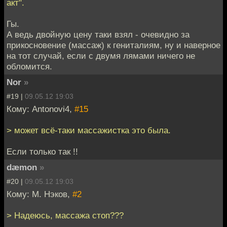
акт".
Гы.
А ведь двойную цену таки взял - очевидно за
прикосновение (массаж) к гениталиям, ну и наверное
на тот случай, если с двумя лямами ничего не
обломится.
Nor
»
#19 |
09.05.12 19:03
Кому: Antonovi4,
#15
> может всё-таки массажистка это была.
Если только так !!
dæmon
»
#20 |
09.05.12 19:03
Кому: М. Нэков,
#2
> Надеюсь, массажа стоп???