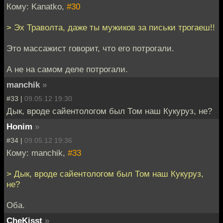
Кому: Kanatko,
#30
> Эх Траволта, даже ты мужиков за письки трогаеш!!
Это массажист говорит, что его потрогали.
А не на самом деле потрогали.
manchik
»
#33 |
09.05.12 19:30
Дык, вроде сайентологом был Том наш Кукуруз, не?
Honim
»
#34 |
09.05.12 19:36
Кому: manchik,
#33
> Дык, вроде сайентологом был Том наш Кукуруз,
не?
Оба.
CheKisst
»