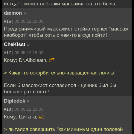
истца" - может всё-таки массажистка это была.
dæmon
»
#16 |
09.05.12 19:00
Предприимчивый массажист стойко терпел "массаж
наоборот" чтобы хоть с чем-то в суд пойти!
CheKisst
»
#17 |
09.05.12 19:02
Кому: Dr.Aiboleath,
#7
> Какая-то оскорбительно-извращённая логика!
Если б массажист согласился - ценник был бы
больше раз в пять!
Diplodok
»
#18 |
09.05.12 19:03
Кому: Цитата,
#1
> пытался совершить "как минимум один половой