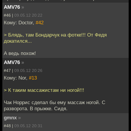
AMV76
»
#46 |
09.05.12 20:22
Кому: Doctor,
#42
> Блядь, там Бондарчук на фотке!!! От Федя
докатился...
А ведь похож!
AMV76
»
#47 |
09.05.12 20:26
Кому: Nor,
#13
> К таким массажистам ни ногой!!!
Чак Норрис сделал бы ему массаж ногой. С
разворота. В прыжке. Сидя.
gmnx
»
#48 |
09.05.12 20:31