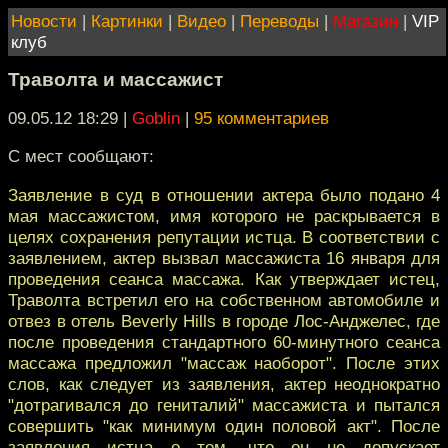
Новости
|
Картинки
|
Видео
|
Переводы
|
Магазин
|
VIP
клуб
Траволта и массажист
09.05.12 18:29
|
Goblin
|
95 комментариев
С мест сообщают:
Заявление в суд в отношении актера было подано 4
мая массажистом, имя которого не раскрывается в
целях сохранения репутации истца. В соответствии с
заявлением, актер вызвал массажиста 16 января для
проведения сеанса массажа. Как утверждает истец,
Траволта встретил его на собственном автомобиле и
отвез в отель Beverly Hills в городе Лос-Анджелес, где
после проведения стандартного 60-минутного сеанса
массажа предложил "массаж наоборот". После этих
слов, как следует из заявления, актер неоднократно
"дотрагивался до гениталий" массажиста и пытался
совершить "как минимум один половой акт". После
заявления истца о том, что он не допускает