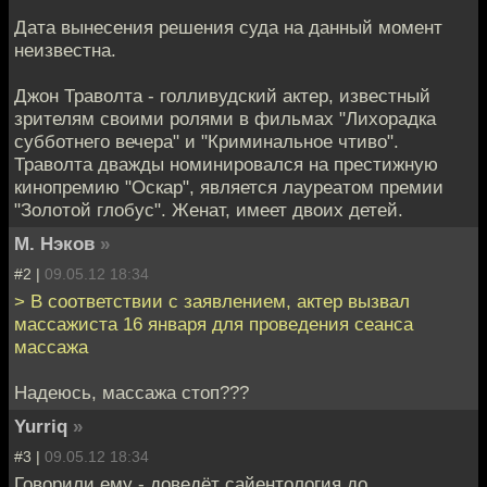
Дата вынесения решения суда на данный момент
неизвестна.
Джон Траволта - голливудский актер, известный
зрителям своими ролями в фильмах "Лихорадка
субботнего вечера" и "Криминальное чтиво".
Траволта дважды номинировался на престижную
кинопремию "Оскар", является лауреатом премии
"Золотой глобус". Женат, имеет двоих детей.
М. Нэков
»
#2 |
09.05.12 18:34
> В соответствии с заявлением, актер вызвал
массажиста 16 января для проведения сеанса
массажа
Надеюсь, массажа стоп???
Yurriq
»
#3 |
09.05.12 18:34
Говорили ему - доведёт сайентология до