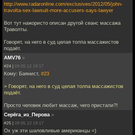
http://www.radaronline.com/exclusives/2012/05/john-
travolta-sex-lawsuit-more-accusers-says-lawyer
Вот тут нажористо описан другой сеанс массажа
Траволты.
Говорят, на него в суд целая толпа массажистов
подаёт.
AMV76
»
#24 |
09.05.12 19:17
Кому: Баянист,
#23
> Говорят, на него в суд целая толпа массажистов
подаёт.
Просто человек любит массаж, чего пристали?!
Серёга_из_Перова
»
#25 |
09.05.12 19:17
Ох уж эти шаловливые американцы =)