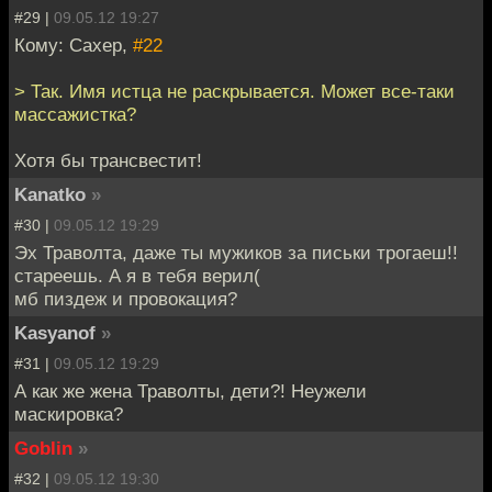
#29 |
09.05.12 19:27
Кому: Caxep,
#22
> Так. Имя истца не раскрывается. Может все-таки
массажистка?
Хотя бы трансвестит!
Kanatko
»
#30 |
09.05.12 19:29
Эх Траволта, даже ты мужиков за письки трогаеш!!
стареешь. А я в тебя верил(
мб пиздеж и провокация?
Kasyanof
»
#31 |
09.05.12 19:29
А как же жена Траволты, дети?! Неужели
маскировка?
Goblin
»
#32 |
09.05.12 19:30