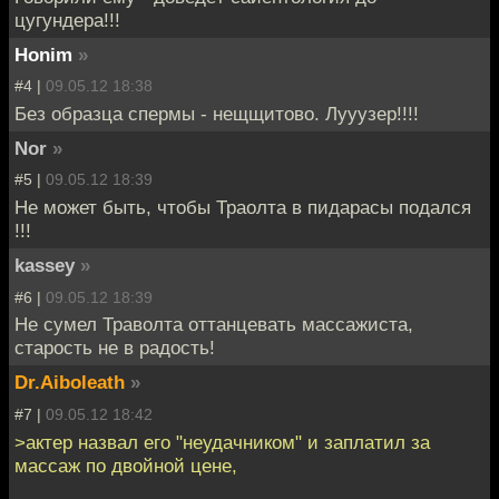
цугундера!!!
Honim
»
#4 |
09.05.12 18:38
Без образца спермы - нещщитово. Лууузер!!!!
Nor
»
#5 |
09.05.12 18:39
Не может быть, чтобы Траолта в пидарасы подался
!!!
kassey
»
#6 |
09.05.12 18:39
Не сумел Траволта оттанцевать массажиста,
старость не в радость!
Dr.Aiboleath
»
#7 |
09.05.12 18:42
>актер назвал его "неудачником" и заплатил за
массаж по двойной цене,