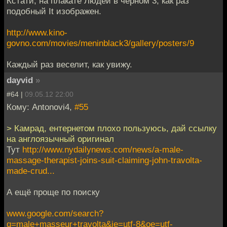
Кстати, на плакате Людей в черном 3, как раз
подобный It изображен.
http://www.kino-
govno.com/movies/meninblack3/gallery/posters/9
Каждый раз веселит, как увижу.
dayvid
»
#64 |
09.05.12 22:00
Кому: Antonovi4,
#55
> Камрад, ентернетом плохо пользуюсь, дай ссылку
на англоязычный оригинал
Тут
http://www.nydailynews.com/news/a-male-
massage-therapist-joins-suit-claiming-john-travolta-
made-crud...
А ещё проще по поиску
www.google.com/search?
q=male+masseur+travolta&ie=utf-8&oe=utf-