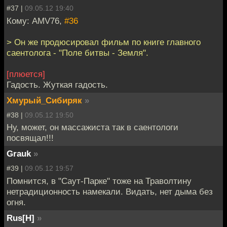
#37 |
09.05.12 19:40
Кому: AMV76,
#36
> Он же продюсировал фильм по книге главного
саентолога - "Поле битвы - Земля".
[плюется]
Гадость. Жуткая гадость.
Хмурый_Сибиряк
»
#38 |
09.05.12 19:50
Ну, может, он массажиста так в саентологи
посвящал!!!
Grauk
»
#39 |
09.05.12 19:57
Помнится, в "Саут-Парке" тоже на Траволтину
нетрадиционность намекали. Видать, нет дыма без
огня.
Rus[H]
»