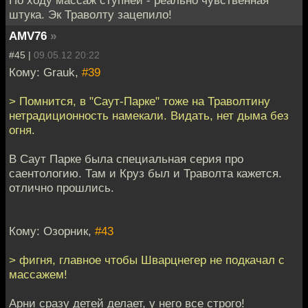
штука. Эк Траволту зацепило!
AMV76
»
#45 |
09.05.12 20:22
Кому: Grauk,
#39
> Помнится, в "Саут-Парке" тоже на Траволтину
нетрадиционность намекали. Видать, нет дыма без
огня.
В Саут Парке была специальная серия про
саентологию. Там и Круз был и Траволта кажется.
отлично прошлись.
Кому: Озорник,
#43
> фигня, главное чтобы Шварцнегер не подкачал с
массажем!
Арни сразу детей делает, у него все строго!