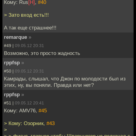
Кому: Rus
[H]
,
#40
> Зато вход есть!!!
А так еще страшнее!!!
remarque
»
#49 |
09.05.12 20:31
Возможно, это просто жадность
rppfsp
»
#50 |
09.05.12 20:31
Камрады, слышал, что Джон по молодости был из
этих, ну, вы поняли. Правда или нет?
rppfsp
»
#51 |
09.05.12 20:41
Кому: AMV76,
#45
> Кому: Озорник,
#43
>