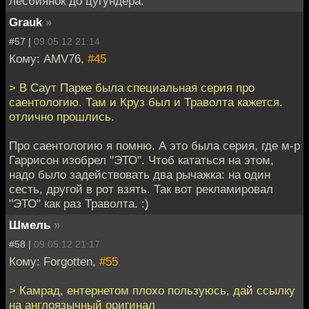
лесбиянок до цугундера.
Grauk
»
#57 |
09.05.12 21:14
Кому: AMV76,
#45
> В Саут Парке была специальная серия про
саентологию. Там и Круз был и Траволта кажется.
отлично прошлись.
Про саентологию я помню. А это была серия, где м-р
Гаррисон изобрел "ЭТО". Чтоб кататься на этом,
надо было задействовать два рычажка: на один
сесть, другой в рот взять. Так вот рекламировал
"ЭТО" как раз Траволта. :)
Шмель
»
#58 |
09.05.12 21:17
Кому: Forgotten,
#55
> Камрад, ентернетом плохо пользуюсь, дай ссылку
на англоязычный оригинал