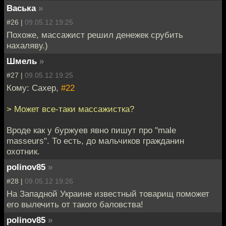
Васька
»
#26 |
09.05.12 19:25
Похоже, массажист решил денежек срубить
нахаляву.)
Шмель
»
#27 |
09.05.12 19:25
Кому: Caxep,
#22
> Может все-таки массажистка?
Вроде как у буржуев явно пишут про "male
masseurs". То есть, до мальчиков гражданин
охотник.
polinov85
»
#28 |
09.05.12 19:26
На Западной Украине известный товарищ поможет
его вылечить от такого баловства!
polinov85
»