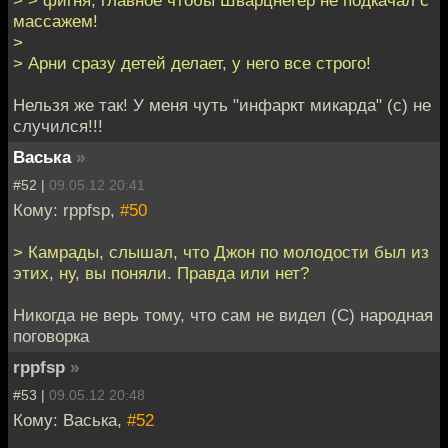
> > фигня, главное чтобы Шварцнегер не подкачал с
массажем!
>
> Арни сразу детей делает, у него все строго!
Нельзя же так! У меня чуть "инфаркт микарда" (с) не
случился!!!
Васька
»
#52 |
09.05.12 20:41
Кому: rppfsp,
#50
> Камрады, слышал, что Джон по молодости был из
этих, ну, вы поняли. Правда или нет?
Никогда не верь тому, что сам не видел (С) народная
поговорка
rppfsp
»
#53 |
09.05.12 20:48
Кому: Васька,
#52