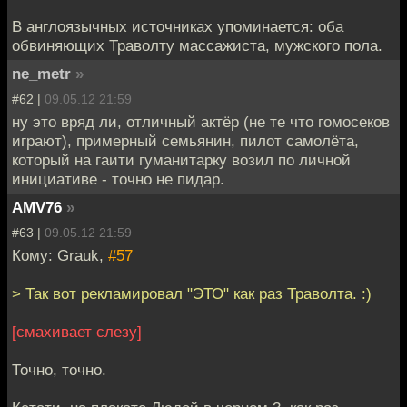
В англоязычных источниках упоминается: оба
обвиняющих Траволту массажиста, мужского пола.
ne_metr
»
#62 |
09.05.12 21:59
ну это вряд ли, отличный актёр (не те что гомосеков
играют), примерный семьянин, пилот самолёта,
который на гаити гуманитарку возил по личной
инициативе - точно не пидар.
AMV76
»
#63 |
09.05.12 21:59
Кому: Grauk,
#57
> Так вот рекламировал "ЭТО" как раз Траволта. :)
[смахивает слезу]
Точно, точно.