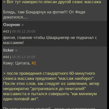
> Вот тут нажористо описан другой сеанс массажа
Блядь, там Бондарчук на фотке!!! От Федя
докатился....
Озорник
»
#43 |
09.05.12 20:09
фигня, главное чтобы Шварцнегер не подкачал с
массажем!
licker
»
#44 |
09.05.12 20:09
Кому: Цитата,
#1
> после проведения стандартного 60-минутного
сеанса массажа предложил "массаж наоборот".
После этих слов, как следует из заявления, актер
неоднократно "дотрагивался до гениталий"
массажиста и пытался совершить "как минимум
один половой акт".
По ходу массаж ступней - реально чувственная