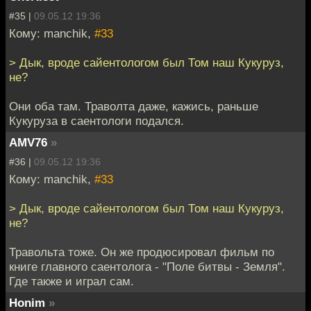
#35 |
09.05.12 19:36
Кому: manchik,
#33
> Дык, вроде сайентологом был Том наш Кукуруз,
не?
Они оба там. Траволта даже, кажись, раньше
Кукуруза в саентологи подался.
AMV76
»
#36 |
09.05.12 19:36
Кому: manchik,
#33
> Дык, вроде сайентологом был Том наш Кукуруз,
не?
Травольта тоже. Он же продюсировал фильм по
книге главного саентолога - "Поле битвы - Земля".
Где также и играл сам.
Honim
»