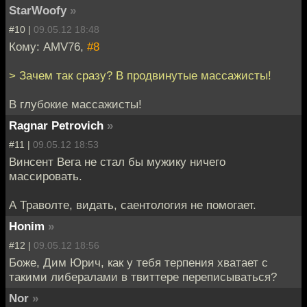
StarWoofy
»
#10 |
09.05.12 18:48
Кому: AMV76,
#8
> Зачем так сразу? В продвинутые массажисты!
В глубокие массажисты!
Ragnar Petrovich
»
#11 |
09.05.12 18:53
Винсент Вега не стал бы мужику ничего
массировать.
А Траволте, видать, саентология не помогает.
Honim
»
#12 |
09.05.12 18:56
Боже, Дим Юрич, как у тебя терпения хватает с
такими либералами в твиттере переписываться?
Nor
»