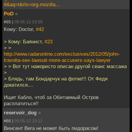
8&aq=t&rls=org.mozilla...
PoD
»
#65 |
09.05.12 23:05
Кому: Doctor,
#42
> Кому: Баянист,
#23
> >
http://www.radaronline.com/exclusives/2012/05/john-
travolta-sex-lawsuit-more-accusers-says-lawyer
> > Вот тут нажористо описан другой сеанс массажа
>
> Блядь, там Бондарчук на фотке!!! От Федя
докатился....
Ищет бабло, чтоб за Обитаемый Остров
расплатиться!!
reservoir_dog
»
#66 |
09.05.12 23:11
Винсент Вега не может быть пидорасом!