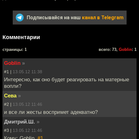
Подписывайся на наш
канал в Telegram
Комментарии
cтраницы: 1
всего: 73,
Goblin
: 1
Goblin
»
#1 |
13.05.12 11:38
Интересно, как оно будет реагировать на матерные
вопли?
Сева
»
#2 |
13.05.12 11:46
и все ли жесты воспримет адекватно?
Дмитрий.Ш.
»
#3 |
13.05.12 11:46
Кому: Goblin,
#1