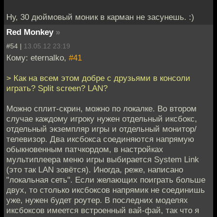
Ну, 30 дюймовый моник в карман не засунешь. :)
Red Monkey
»
#54 |
13.05.12 23:19
Кому: eternalko,
#41
> Как на всем этом добре с друзьями в консоли
играть? Split screen? LAN?
Можно сплит-скрин, можно по локалке. Во втором
случае каждому игроку нужен отдельный иксбокс,
отдельный экземпляр игры и отдельный монитор/
телевизор. Два иксбокса соединяются напрямую
обыкновенным патчкордом, в настройках
мультиплеера меню игры выбирается System Link
(это так LAN зовётся). Иногда, реже, написано
"локальная сеть". Если желающих поиграть больше
двух, то столько иксбоксов напрямик не соединишь
уже, нужен будет роутер. В последних моделях
иксбоксов имеется встроенный вай-фай, так что я