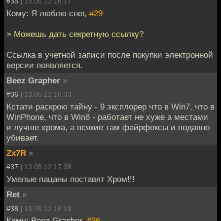
#35 |
13.05.12 16:17
Кому: Я люблю снег,
#29
> Можешь дать секретную ссылку?
Ссылка в учетной записи после покупки электронной
версии появляется.
Beez Grapher
»
#36 |
13.05.12 16:33
Кстати раскрою тайну - 9 эксплорер что в Win7, что в
WinPhone, что в Win8 - работает не хуже а местами
и лучше хрома, а всякие там файрфоксы и подавно
убивает.
Zx7R
»
#37 |
13.05.12 17:38
Умелые пацаны поставят Хром!!!
Ret
»
#38 |
13.05.12 18:18
Кому: Beez Grapher,
#36