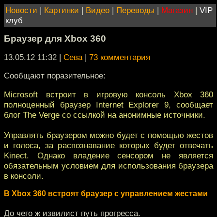
Новости
|
Картинки
|
Видео
|
Переводы
|
Магазин
|
VIP
клуб
Браузер для Xbox 360
13.05.12 11:32
|
Сева
|
73 комментария
Сообщают поразительное:
Microsoft встроит в игровую консоль Xbox 360
полноценный браузер Internet Explorer 9, сообщает
блог The Verge со ссылкой на анонимные источники.
Управлять браузером можно будет с помощью жестов
и голоса, за распознавание которых будет отвечать
Kinect. Однако владение сенсором не является
обязательным условием для использования браузера
в консоли.
В Xbox 360 встроят браузер с управлением жестами
До чего ж извилист путь прогресса.