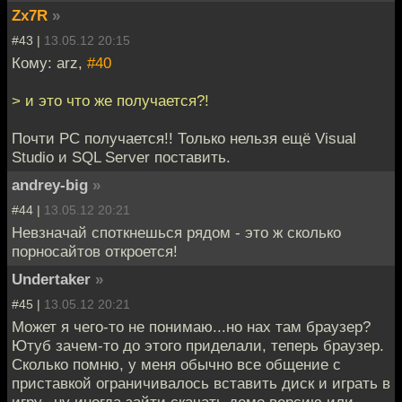
Zx7R
»
#43 |
13.05.12 20:15
Кому: arz,
#40
> и это что же получается?!
Почти PC получается!! Только нельзя ещё Visual
Studio и SQL Server поставить.
andrey-big
»
#44 |
13.05.12 20:21
Невзначай споткнешься рядом - это ж сколько
порносайтов откроется!
Undertaker
»
#45 |
13.05.12 20:21
Может я чего-то не понимаю...но нах там браузер?
Ютуб зачем-то до этого приделали, теперь браузер.
Сколько помню, у меня обычно все общение с
приставкой ограничивалось вставить диск и играть в
игру...ну иногда зайти скачать демо версию или