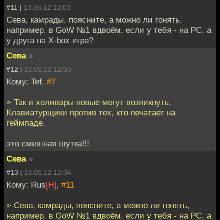
#11 |
13.05.12 12:03
Сева, камрады, поясните, а можно ли гонять,
например, в GoW №1 вдвоём, если у тебя - на PC, а
у друга на X-box игра?
Сева
»
#12 |
13.05.12 12:03
Кому: Tef,
#7
> Так и холивары новые могут возникнуть.
Клавиатурщики против тех, кто печатает на
геймпаде.
это смешная шутка!!!
Сева
»
#13 |
13.05.12 12:04
Кому: Rus
[H]
,
#11
> Сева, камрады, поясните, а можно ли гонять,
например, в GoW №1 вдвоём, если у тебя - на PC, а