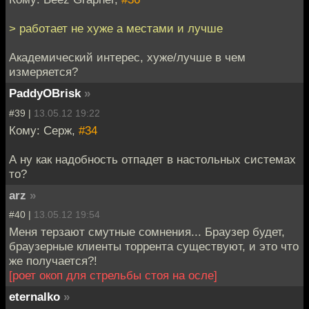
> работает не хуже а местами и лучше
Академический интерес, хуже/лучше в чем
измеряется?
PaddyOBrisk
»
#39 |
13.05.12 19:22
Кому: Серж,
#34
А ну как надобность отпадет в настольных системах
то?
arz
»
#40 |
13.05.12 19:54
Меня терзают смутные сомнения... Браузер будет,
браузерные клиенты торрента существуют, и это что
же получается?!
[роет окоп для стрельбы стоя на осле]
eternalko
»