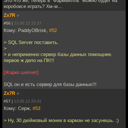
Это что же, теперь в "Фармвилль" можно будет на
коробоксе играть? Хм-м...
Zx7R
»
#56 |
13.05.12 23:37
Кому: PaddyOBrisk,
#52
> SQL Server поставить.
>
> и неприменно сервер базы данных помощнее.
первое ж дело на ПК!!!
[Жарко шепчет]
SQL он и есть сервер для базы данных!!!
Zx7R
»
#57 |
13.05.12 23:41
Кому: Серж,
#53
> Ну, 30 дюймовый моник в карман не засунешь. :)