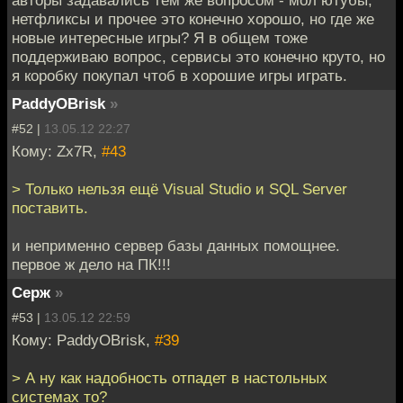
авторы задавались тем же вопросом - мол ютубы,
нетфликсы и прочее это конечно хорошо, но где же
новые интересные игры? Я в общем тоже
поддерживаю вопрос, сервисы это конечно круто, но
я коробку покупал чтоб в хорошие игры играть.
PaddyOBrisk
»
#52 |
13.05.12 22:27
Кому: Zx7R,
#43
> Только нельзя ещё Visual Studio и SQL Server
поставить.
и неприменно сервер базы данных помощнее.
первое ж дело на ПК!!!
Серж
»
#53 |
13.05.12 22:59
Кому: PaddyOBrisk,
#39
> А ну как надобность отпадет в настольных
системах то?