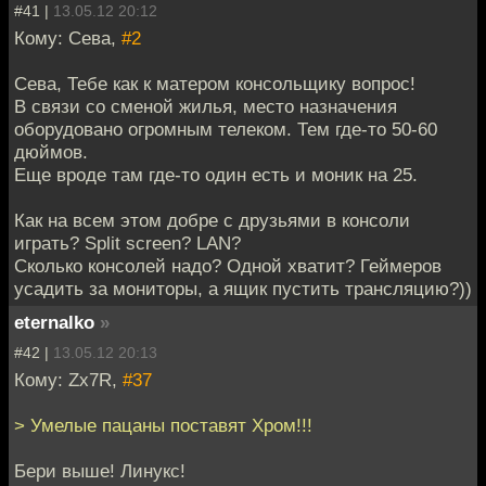
#41 |
13.05.12 20:12
Кому: Сева,
#2
Сева, Тебе как к матером консольщику вопрос!
В связи со сменой жилья, место назначения
оборудовано огромным телеком. Тем где-то 50-60
дюймов.
Еще вроде там где-то один есть и моник на 25.
Как на всем этом добре с друзьями в консоли
играть? Split screen? LAN?
Сколько консолей надо? Одной хватит? Геймеров
усадить за мониторы, а ящик пустить трансляцию?))
eternalko
»
#42 |
13.05.12 20:13
Кому: Zx7R,
#37
> Умелые пацаны поставят Хром!!!
Бери выше! Линукс!