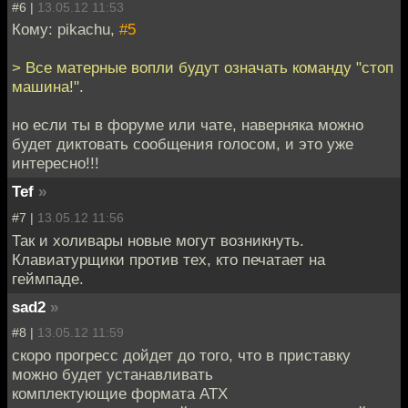
#6 |
13.05.12 11:53
Кому: pikachu,
#5
> Все матерные вопли будут означать команду "стоп
машина!".
но если ты в форуме или чате, наверняка можно
будет диктовать сообщения голосом, и это уже
интересно!!!
Tef
»
#7 |
13.05.12 11:56
Так и холивары новые могут возникнуть.
Клавиатурщики против тех, кто печатает на
геймпаде.
sad2
»
#8 |
13.05.12 11:59
скоро прогресс дойдет до того, что в приставку
можно будет устанавливать
комплектующие формата АТХ