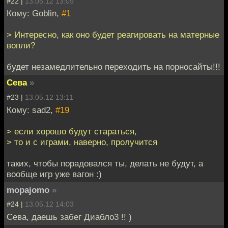
#22 |
13.05.12 13:09
Кому: Goblin,
#1
> Интересно, как оно будет реагировать на матерные
вопли?
будет незамедлительно переходить на порносайты!!!
Сева
»
#23 |
13.05.12 13:11
Кому: sad2,
#19
> если хорошо будут стараться,
> то и с играми, наверно, пролучится
таких, чтобы порадовался ты, делать не будут, а
вообще игр уже вагон :)
mopajomo
»
#24 |
13.05.12 14:03
Сева, даешь забег Диабло3 !! )