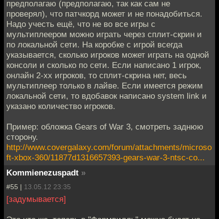
предполагаю (предполагаю, так как сам не
проверял), что патчкорд может и не понадобиться.
Надо учесть ещё, что не во все игры с
мультиплеером можно играть через сплит-скрин и
по локальной сети. На коробке с игрой всегда
указывается, сколько игроков может играть на одной
консоли и сколько по сети. Если написано 1 игрок,
онлайн 2-xx игроков, то сплит-скрина нет, весь
мультиплеер только в лайве. Если имеется режим
локальной сети, то вдобавок написано system link и
указано количество игроков.
Пример: обложка Gears of War 3, смотреть заднюю
сторону.
http://www.covergalaxy.com/forum/attachments/microso
ft-xbox-360/11877d1316657393-gears-war-3-ntsc-co...
Kommienezuspadt
»
#55 |
13.05.12 23:35
[задумывается]