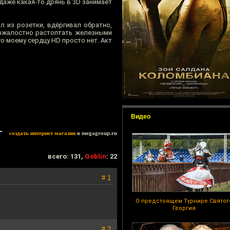
 даже какая-то дрянь в 3D занимает
л из розетки, вдёргивал обратно,
безжалостно растоптать железными
о моему сердцу HD просто нет. Акт
Видео
создать интернет магазин
в megagroup.ru
всего: 131,
Goblin
: 22
# 1
О предстоящем Турнире Святог
Георгия
# 2