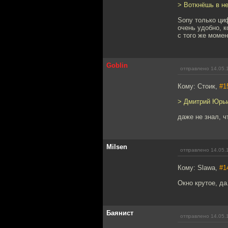
> Воткнёшь в не
Sony только ци
очень удобно, к
с того же моме
Goblin
отправлено 14.05.
Кому: Стоик,
#1
> Дмитрий Юрьи
даже не знал, чт
Milsen
отправлено 14.05.
Кому: Slawa,
#1
Окно крутое, да
Баянист
отправлено 14.05.