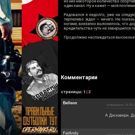
из них некоторое количество спортивн
один канал. Ну а кажет — моё почтени
Радовался я недолго, уже на следу
терпеливо ждал — ничего. Не показы
ногами, внезапно выяснилось, что до
вредительства чуть не завершился г
Продолжаю наслаждаться высококач
Комментарии
cтраницы: 1 |
2
Belleon
отправлено 14.05.
А Дискавери, Д
FatAndy
отправлено 14.05.