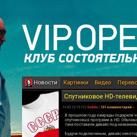
Картинки
Видео
Перев
Новости
Спутниковое HD-телеви
14.05.12 19:13 |
Goblin
|
131 комментарий
»
В прошлом году камрады подарили 
спутниковых программ в HD. Обычный 
таки поставили дивайс под названием
Будучи подключеным, дивайс некоторо