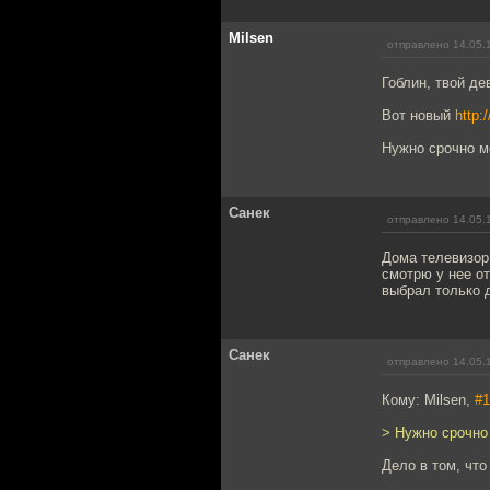
Milsen
отправлено 14.05.
Гоблин, твой де
Вот новый
http:
Нужно срочно ме
Санек
отправлено 14.05.
Дома телевизор 
смотрю у нее от
выбрал только д
Санек
отправлено 14.05.
Кому: Milsen,
#1
> Нужно срочно 
Дело в том, что