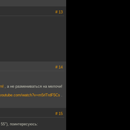
# 13
# 14
tml
, а не размениваться на мелочи!
.youtube.com/watch?v=m5rlTrdF5Cs
.
# 15
 55"), поинтересуюсь: