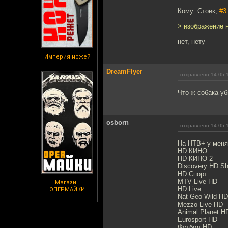
Кому: Стоик,
#3
> изображение 
нет, нету
Империя ножей
DreamFlyer
отправлено 14.05.
Что ж собака-у
osborn
отправлено 14.05.
На НТВ+ у меня
HD КИНО
HD КИНО 2
Discovery HD S
HD Спорт
MTV Live HD
Магазин
HD Live
ОПЕРМАЙКИ
Nat Geo Wild HD
Mezzo Live HD
Animal Planet H
Eurosport HD
Футбол HD