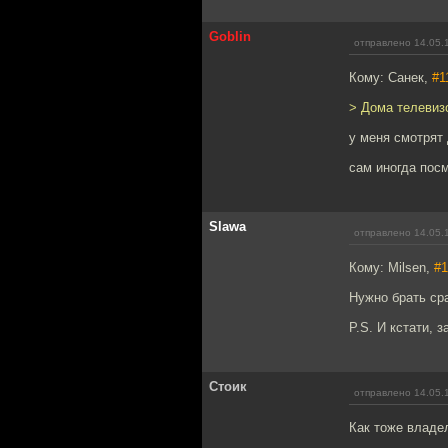
Goblin
отправлено 14.05.
Кому: Санек,
#1
> Дома телевиз
у меня смотрят
сам иногда пос
Slawa
отправлено 14.05.
Кому: Milsen,
#1
Нужно брать ср
P.S. И кстати, 
Стоик
отправлено 14.05.
Как тоже владел