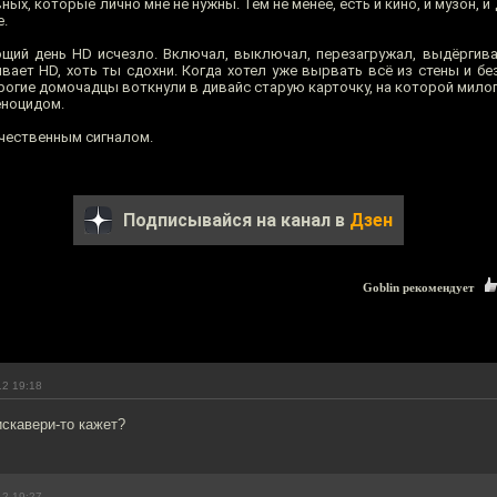
ых, которые лично мне не нужны. Тем не менее, есть и кино, и музон, и
е.
ющий день HD исчезло. Включал, выключал, перезагружал, выдёргива
вает HD, хоть ты сдохни. Когда хотел уже вырвать всё из стены и 
рогие домочадцы воткнули в дивайс старую карточку, на которой милог
еноцидом.
ественным сигналом.
Подписывайся на канал в
Дзен
Goblin рекомендует
12 19:18
искавери-то кажет?
12 19:27