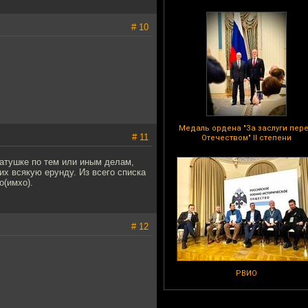
# 10
Медаль ордена "За заслуги пер
# 11
Отечеством" II степени
матушке по тем или иным делам,
их всякую ерунду. Из всего списка
о(имхо).
# 12
РВИО