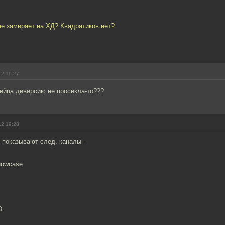
не замирает на ХД? Квадратиков нет?
12 19:27
бийца диверсию не просекла-то???
12 19:28
 показывают след. каналы -
howcase
D