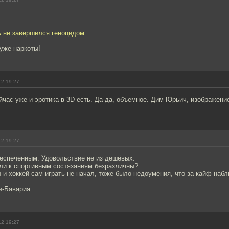
ь не завершился геноцидом.
уже наркоты!
12 19:27
йчас уже и эротика в 3D есть. Да-да, объемное. Дим Юрьич, изображени
12 19:27
еспеченным. Удовольствие не из дешёвых.
ли к спортивным состязаниям безразличны?
 и хоккей сам играть не начал, тоже было недоумения, что за кайф наб
-Бавария...
12 19:27