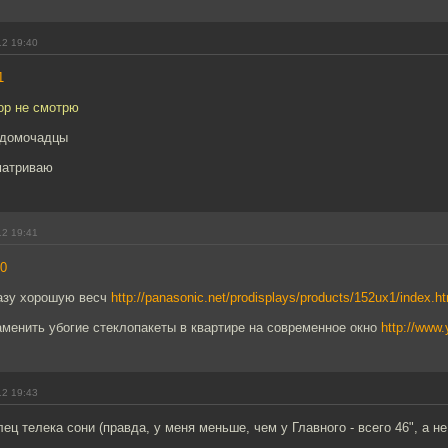
12 19:40
1
ор не смотрю
 домочадцы
матриваю
12 19:41
0
азу хорошую весч
http://panasonic.net/prodisplays/products/152ux1/index.h
заменить убогие стеклопакеты в квартире на современное окно
http://www
12 19:43
ец телека сони (правда, у меня меньше, чем у Главного - всего 46", а не