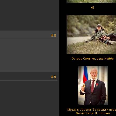
65
# 8
Остров Сахалин, река Найба
# 9
Медаль ордена "За заслуги пер
Отечеством" II степени