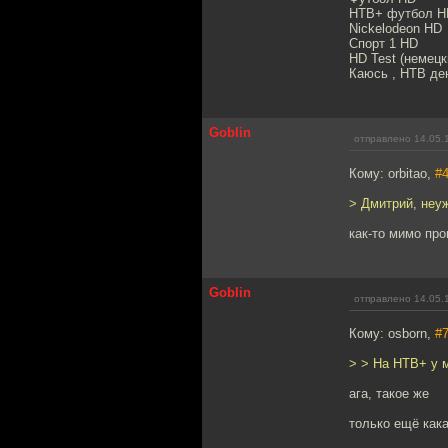
НТВ+ футбол H
Nickelodeon HD
Спорт 1 HD
HD Test (немецк
Каюсь , НТВ дене
Goblin
отправлено 14.05.
Кому: orbitao,
#
> Дмитрий, неу
как-то мимо пр
Goblin
отправлено 14.05.
Кому: osborn,
#
> > На НТВ+ у 
ага, такое же
только ещё кака