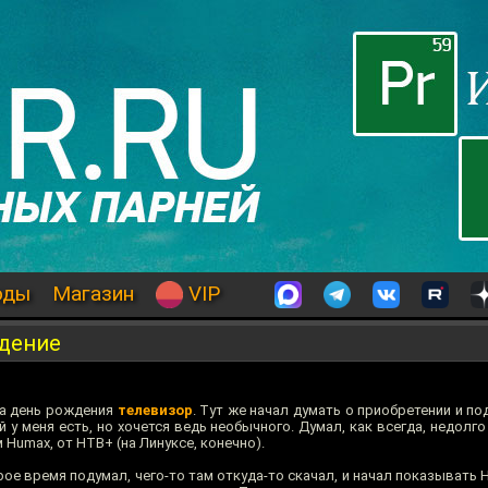
оды
Магазин
VIP
дение
на день рождения
телевизор
. Тут же начал думать о приобретении и 
у меня есть, но хочется ведь необычного. Думал, как всегда, недолго
 Humax, от НТВ+ (на Линуксе, конечно).
е время подумал, чего-то там откуда-то скачал, и начал показывать HD