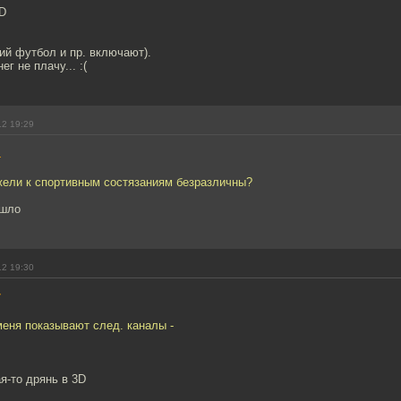
D
ий футбол и пр. включают).
г не плачу... :(
12 19:29
4
жели к спортивным состязаниям безразличны?
ошло
12 19:30
7
меня показывают след. каналы -
я-то дрянь в 3D