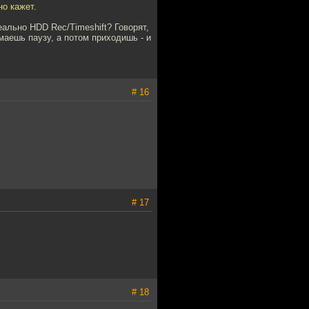
но кажет.
ально HDD Rec/Timeshift? Говорят,
маешь паузу, а потом приходишь - и
# 16
# 17
# 18