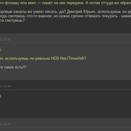
го флэшку или винт — пишет на них передачи. А потом оттуда же обрат
фровые каналы же умеет писать, да? Дмитрий Юрьич, используешь ли ре
огда смотришь что-то важное, но нужно срочно отбежать покурить - нажи
нта смотришь?
12 19:43
5
ч, используешь ли реально HDD Rec/Timeshift?
о такое есть!!!
12 19:44
4
.
12 19:47