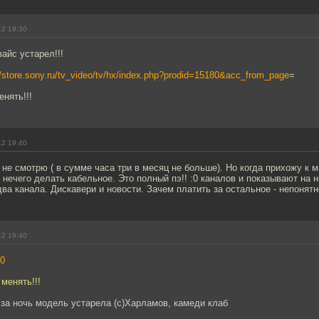
12 19:30
вайс устарел!!!
//store.sony.ru/tv_video/tv/hx/index.php?prodid=15180&acc_from_page
=
нять!!!
12 19:40
не смотрю ( в сумме часа три в месяц не больше). Но когда прихожу к 
 нечего делать кабельное. Это полный пэ!! :0 каналов и показывают на н
ва канала. Дискавери и новости. Зачем платить за остальное - непонятн
12 19:40
0
менять!!!
 за ночь модель устарела (с)Харламов, камеди клаб