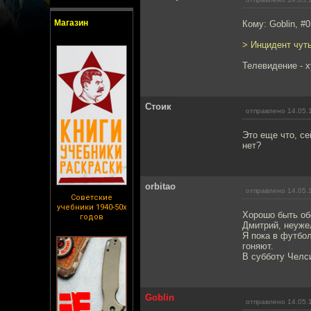
Магазин
Кому: Goblin, #0
> Инцидент чут
Телевидение - х
Стоик
отправлено 14.05.
Это еще что, се
нет?
orbitao
отправлено 14.05.
Советские
учебники 1940-50х
Хорошо быть об
годов
Дмитрий, неуже
Я пока в футбол
гоняют.
В субботу Челси
Goblin
отправлено 14.05.