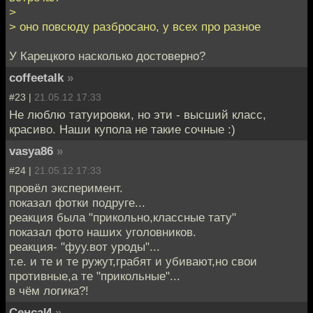
>
> оно повсюду разбросано, у всех про разное
У Карецкого насколько достоверно?
coffeetalk
»
#23 |
21.05.12 17:33
Не люблю татуировки, но эти - высший класс,
красиво. Наши купола не такие сочные :)
vasya86
»
#24 |
21.05.12 17:33
провёл эксперимент.
показал фотки подруге...
реакция была "прикольно,классные тату"
показал фото наших уголовников.
реакция- "фуу.вот уроды"...
т.е. и те и те ружут,грабят и убивают,но свои
противные,а те "прикольные"...
в чём логика?!
СенсаИ
»