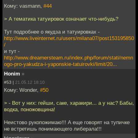
Кому: vasmann,
#44
> А тематика татуировок означает что-нибудь?
Тут подробнее о якудза и татуировках -
http://www.liveinternet.ru/users/milana07/post153195850
/
и тут -
http://www.dreamersteam.ru/index.php/forum/stati/nemn
ogo-pro-yakudza-i-yaponskie-tatuirovki/limit/20...
Honim
»
#53 |
21.05.12 18:10
Кому: Wonder,
#50
> - Вот у них: гейши, саке, харакири... а у нас? Бабы,
водка, поножовщина!
Неистово рукопожимаю!!! А еще говорят на тупичке
не встретишь понимающего либерала!!!