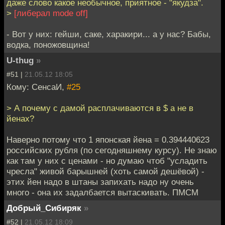
даже слово какое необычное, приятное - "якудза".
>
[либерал mode off]
- Вот у них: гейши, саке, харакири... а у нас? Бабы,
водка, поножовщина!
U-thug
»
#51 |
21.05.12 18:05
Кому: СенсаИ,
#25
> А почему с дамой расплачиваются в $ а не в
йенах?
Наверно потому что 1 японская йена = 0.394440623
российских рубля (по сегодняшнему курсу). Не знаю
как там у них с ценами - но думаю чтоб "усладить
чресла" живой барышней (хоть самой дешёвой) -
этих йен надо в штаны запихать надо ну очень
много - она их задалбается вытаскивать. ПМСМ
Добрый_Сибиряк
»
#52 |
21.05.12 18:09