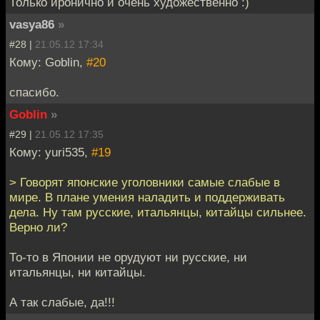
Только иронично и очень художественно :)
vasya86
»
#28 |
21.05.12 17:34
Кому: Goblin,
#20
спасибо.
Goblin
»
#29 |
21.05.12 17:35
Кому: yuri535,
#19
> Говорят японские уголовники самые слабые в
мире. В плане умения наладить и поддерживать
дела. Ну там русские, итальянцы, китайцы сильнее.
Верно ли?
То-то в Японии не орудуют ни русские, ни
итальянцы, ни китайцы.
А так слабые, да!!!