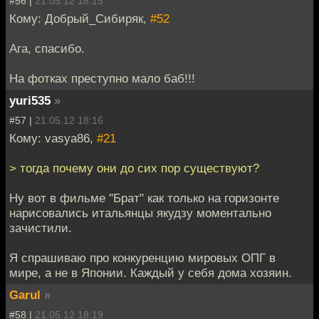
#56 |
21.05.12 18:15
Кому: Добрый_Сибиряк,
#52
Ага, спасибо.
На фотках преступно мало баб!!!
yuri535
»
#57 |
21.05.12 18:16
Кому: vasya86,
#21
> тогда почему они до сих пор существуют?
Ну вот в фильме "Брат" как только на горизонте
нарисовались итальянцы якудзу моментально
зачистили.
Я спрашиваю про конкуренцию мировых ОПГ в
мире, а не в Японии. Каждый у себя дома хозяин.
Garul
»
#58 |
21.05.12 18:19