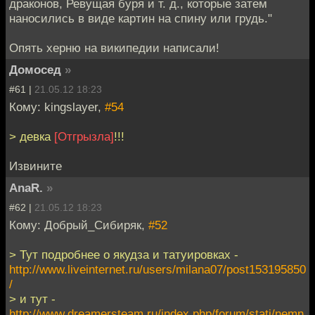
драконов, Ревущая буря и т. д., которые затем
наносились в виде картин на спину или грудь."
Опять херню на википедии написали!
Домосед
»
#61 |
21.05.12 18:23
Кому: kingslayer,
#54
> девка
[Отгрызла]
!!!
Извините
AnaR.
»
#62 |
21.05.12 18:23
Кому: Добрый_Сибиряк,
#52
> Тут подробнее о якудза и татуировках -
http://www.liveinternet.ru/users/milana07/post153195850
/
> и тут -
http://www.dreamersteam.ru/index.php/forum/stati/nemn