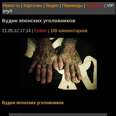
Новости
|
Картинки
|
Видео
|
Переводы
|
Магазин
|
VIP
клуб
Будни японских уголовников
21.05.12 17:14
|
Goblin
|
169 комментариев
Будни японских уголовников