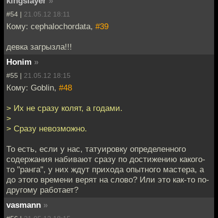
kingslayer
»
#54 |
21.05.12 18:11
Кому: cephalochordata,
#39
девка загрызла!!!
Honim
»
#55 |
21.05.12 18:15
Кому: Goblin,
#48
> Их не сразу колят, а годами.
>
> Сразу невозможно.
То есть, если у нас, татуировку определенного
содержания набивают сразу по достижению какого-
то "ранга", у них ждут прихода опытного мастера, а
до этого времени верят на слово? Или это как-то по-
другому работает?
vasmann
»