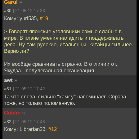
Garul
»
#30 |
21.05.12 17:36
Кому: yuri535,
#19
> Говорят японские уголовники самые слабые в
мире. В плане умения наладить и поддерживать
дела. Ну там русские, итальянцы, китайцы сильнее.
Верно ли?
Их вообще сравнивать странно. В отличии от,
Якудза - полулегальная организация.
awt
»
#31 |
21.05.12 17:42
Та что слева, сильно "хамсу" напоминает. Справа
тоже, но только поломанную.
Goblin
»
#32 |
21.05.12 17:43
Кому: Librarian23,
#12