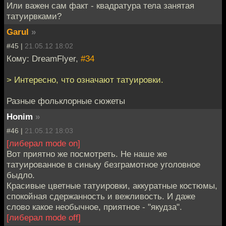
Или важен сам факт - квадратура тела занятая
татуирвками?
Garul
»
#45 |
21.05.12 18:02
Кому: DreamFlyer,
#34
> Интересно, что означают татуировки.
Разные фольклорные сюжеты
Honim
»
#46 |
21.05.12 18:03
[либерал mode on]
Вот приятно же посмотреть. Не наше же
татуированное в синьку безграмотное уголовное
быдло.
Красивые цветные татуировки, аккуратные костюмы,
спокойная сдержанность и вежливость. И даже
слово какое необычное, приятное - "якудза".
[либерал mode off]