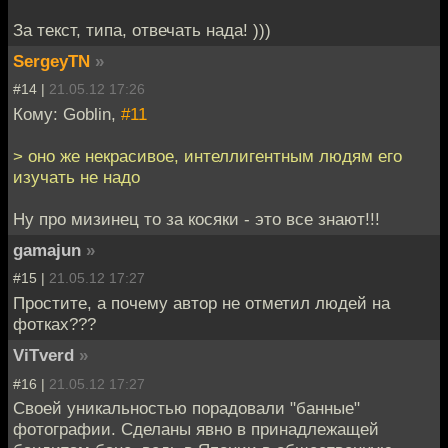
За текст, типа, отвечать нада! )))
SergeyTN
»
#14 |
21.05.12 17:26
Кому: Goblin,
#11
> оно же некрасивое, интеллигентным людям его
изучать не надо
Ну про мизинец то за косяки - это все знают!!!
gamajun
»
#15 |
21.05.12 17:27
Простите, а почему автор не отметил людей на
фотках???
ViTverd
»
#16 |
21.05.12 17:27
Своей уникальностью порадовали "банные"
фотографии. Сделаны явно в принадлежащей