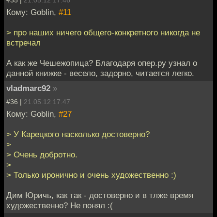
Кому: Goblin,
#11
> про наших ничего общего-конкретного никогда не
встречал
А как же Чешежопица? Благодаря опер.ру узнал о
данной книжке - весело, задорно, читается легко.
vladmarc92
»
#36 |
21.05.12 17:47
Кому: Goblin,
#27
> У Карецкого насколько достоверно?
>
> Очень добротно.
>
> Только иронично и очень художественно :)
Дим Юричь, как так - достоверно и в тлже время
художественно? Не понял :(