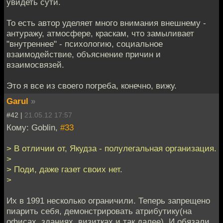
увидеть сути.
То есть автор уделяет много внимания внешнему -
антуражу, атмосфере, краскам, что замыливает
"внутреннее" - психологию, социальное
взаимодействие, объяснение причин и
взаимосвязей.
Это я все из своего погреба, конечно, вижу.
Garul
»
#42 |
21.05.12 17:57
Кому: Goblin,
#33
> В отличии от, Якудза - полулегальная организация.
>
> Поди, даже газет своих нет.
>
Их в 1991 несколько ограничили. Теперь запрещено
пиарить себя, демонстрировать атрибутику(на
офисах, зданиях, визитках и так далее). И обязали