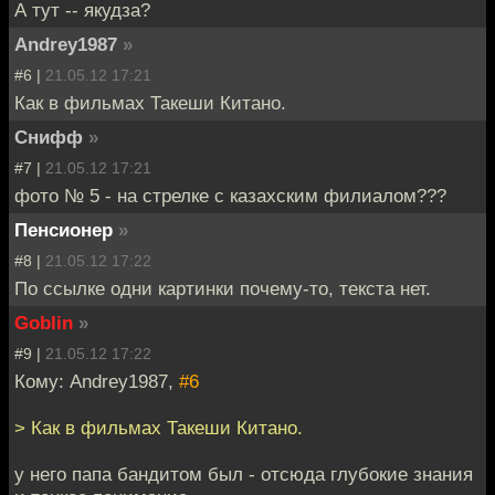
А тут -- якудза?
Andrey1987
»
#6 |
21.05.12 17:21
Как в фильмах Такеши Китано.
Снифф
»
#7 |
21.05.12 17:21
фото № 5 - на стрелке с казахским филиалом???
Пенсионер
»
#8 |
21.05.12 17:22
По ссылке одни картинки почему-то, текста нет.
Goblin
»
#9 |
21.05.12 17:22
Кому: Andrey1987,
#6
> Как в фильмах Такеши Китано.
у него папа бандитом был - отсюда глубокие знания