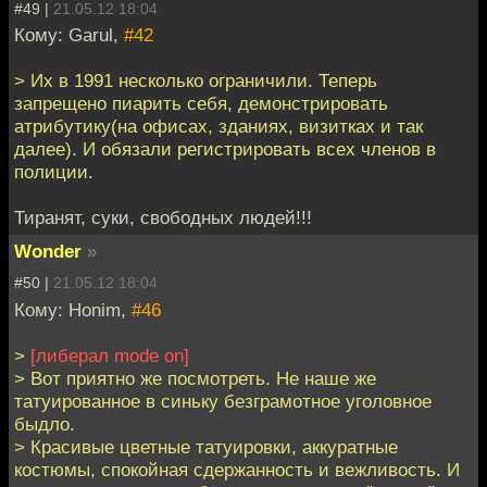
#49 |
21.05.12 18:04
Кому: Garul,
#42
> Их в 1991 несколько ограничили. Теперь
запрещено пиарить себя, демонстрировать
атрибутику(на офисах, зданиях, визитках и так
далее). И обязали регистрировать всех членов в
полиции.
Тиранят, суки, свободных людей!!!
Wonder
»
#50 |
21.05.12 18:04
Кому: Honim,
#46
>
[либерал mode on]
> Вот приятно же посмотреть. Не наше же
татуированное в синьку безграмотное уголовное
быдло.
> Красивые цветные татуировки, аккуратные
костюмы, спокойная сдержанность и вежливость. И