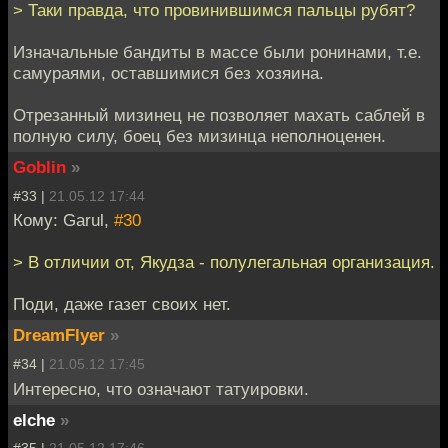
> Таки правда, что провинившимся пальцы рубят?
Изначальные бандиты в массе были ронинами, т.е.
самураями, оставшимися без хозяина.
Отрезанный мизинец не позволяет махать саблей в
полную силу, боец без мизинца неполноценен.
Goblin
»
#33 |
21.05.12 17:44
Кому: Garul,
#30
> В отличии от, Якудза - полулегальная организация.
Поди, даже газет своих нет.
DreamFlyer
»
#34 |
21.05.12 17:45
Интересно, что означают татуировки.
elche
»
#35 |
21.05.12 17:46