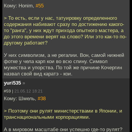
Кому: Honim,
#55
> То есть, если у нас, татуировку определенного
содержания набивают сразу по достижению какого-
то "ранга", у них ждут прихода опытного мастера, а
до этого времени верят на слово? Или это как-то по-
другому работает?
У них символизм, а не регалии. Вон, самой нижней
фотке у чела карп кои во всю спину. Символ
мужества и упорства. По той же причине Кочергин
назвал свой вид каратэ - кои.
yuri535
»
#59 |
21.05.12 18:21
Кому: Шмель,
#38
> Поэтому они рулят министерствами в Японии, и
транснациональными корпорациями.
А в мировом масштабе они успешно где-то рулят?