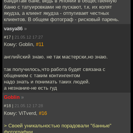
бандитам бане, ведь в Японии в общественную
баню с татуировками не пускают, т.к. их колят
якудза, а клиент якудза - отпугивает честных
клиентов. В общем фотограф - рисковый парень.
vasya86
»
#17 |
21.05.12 17:27
Кому: Goblin,
#11
английский знаю. не так мастерски,но знаю.
так получилось,что работа будет связана с
общением с таким контингентом
надо знать и понимать таких людей.
а незнание-не есть гуд
Goblin
»
#18 |
21.05.12 17:28
Кому: ViTverd,
#16
> Своей уникальностью порадовали "банные"
фотографии.