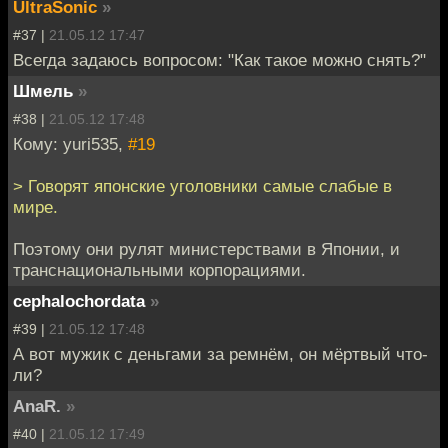
UltraSonic
»
#37 |
21.05.12 17:47
Всегда задаюсь вопросом: "Как такое можно снять?"
Шмель
»
#38 |
21.05.12 17:48
Кому: yuri535,
#19
> Говорят японские уголовники самые слабые в
мире.
Поэтому они рулят министерствами в Японии, и
транснациональными корпорациями.
cephalochordata
»
#39 |
21.05.12 17:48
А вот мужик с деньгами за ремнём, он мёртвый что-
ли?
AnaR.
»
#40 |
21.05.12 17:49