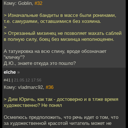
Кому: Goblin,
#32
> Изначальные бандиты в массе были ронинами,
т.е. самураями, оставшимися без хозяина.
>
> Отрезанный мизинец не позволяет махать саблей
в полную силу, боец без мизинца неполноценен.
А татуировка на всю спину, вроде обозначает
"кличку"?
Д.Ю., знаете откуда это пошло?
elche
»
#41 |
21.05.12 17:56
Кому: vladmarc92,
#36
> Дим Юричь, как так - достоверно и в тлже время
художественно? Не понял
Осмелюсь предположить, что речь идет о том, что
за художественной красотой читатель может не