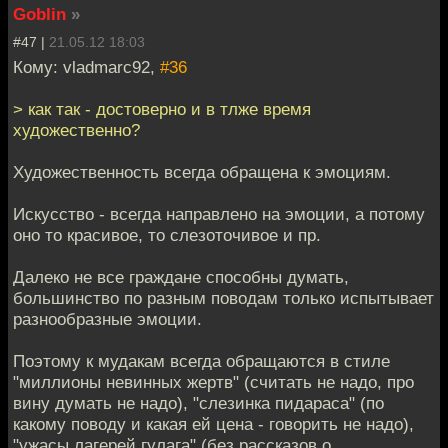
Goblin
»
#47 |
21.05.12 18:03
Кому: vladmarc92,
#36
> как так - достоверно и в тлже время
художественно?
Художественность всегда обращена к эмоциям.
Искусство - всегда направлено на эмоции, а потому
оно то красивое, то слезоточивое и пр.
Далеко не все граждане способны думать,
большинство по разным поводам только испытывает
разнообразные эмоции.
Поэтому к мудакам всегда обращаются в стиле
"миллионы невинных жертв" (считать не надо, про
вину думать не надо), "слезинка пидараса" (по
какому поводу и какая ей цена - говорить не надо),
"ужасы лагерей гулага" (без рассказов о