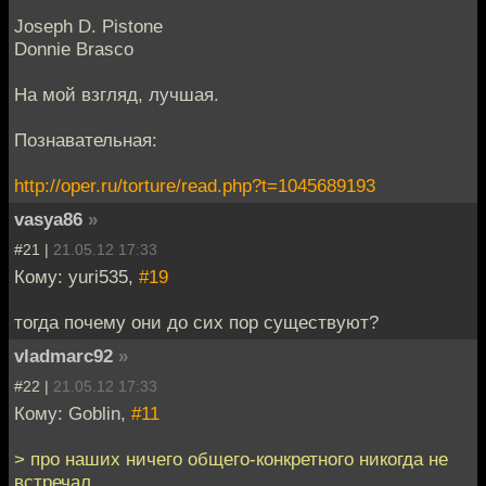
Joseph D. Pistone
Donnie Brasco
На мой взгляд, лучшая.
Познавательная:
http://oper.ru/torture/read.php?t=1045689193
vasya86
»
#21 |
21.05.12 17:33
Кому: yuri535,
#19
тогда почему они до сих пор существуют?
vladmarc92
»
#22 |
21.05.12 17:33
Кому: Goblin,
#11
> про наших ничего общего-конкретного никогда не
встречал