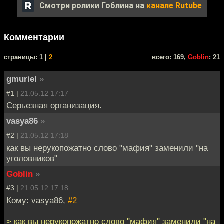
Смотри ролики Гоблина на
канале Rutube
Комментарии
cтраницы: 1 |
2
всего: 169,
Goblin
: 21
gmuriel
»
#1 |
21.05.12 17:17
Серьезная организация.
vasya86
»
#2 |
21.05.12 17:18
как вы нерукопожатно слово "мафия" заменили "на
уголовников"
Goblin
»
#3 |
21.05.12 17:18
Кому: vasya86,
#2
> как вы нерукопожатно слово "мафия" заменили "на