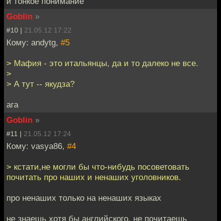
и тонкое понимание
Goblin
»
#10 |
21.05.12 17:22
Кому: andytg,
#5
> Мафия - это итальянцы, да и то далеко не все.
>
> А тут -- якудза?
ага
Goblin
»
#11 |
21.05.12 17:24
Кому: vasya86,
#4
> кстати,не могли бы что-нибудь посоветовать
почитать про наших и ненаших уголовников.
про ненаших только на ненаших языках
не знаешь хотя бы английского, не почитаешь