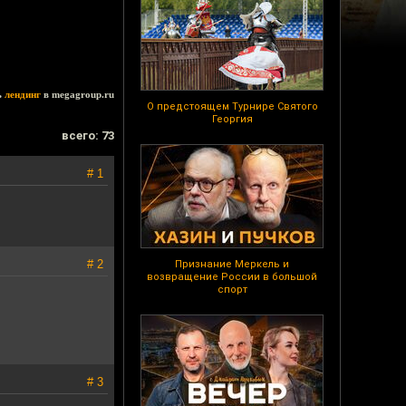
ь
лендинг
в megagroup.ru
О предстоящем Турнире Святого
Георгия
всего: 73
# 1
# 2
Признание Меркель и
возвращение России в большой
спорт
# 3