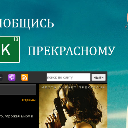
Стримы
о, угрожая миру и