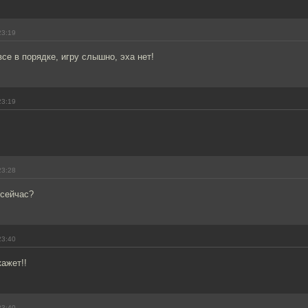
23:19
все в порядке, игру слышно, эха нет!
23:19
23:28
 сейчас?
23:40
кажет!!
23:40