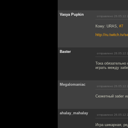
Vasya Pupkin
отправлено 26.05.12 
Кому: URAS,
#7
http://ru.twitch.t
Baster
отправлено 26.05.12 
Тока обязательно
играть между забе
Megalomaniac
отправлено 26.05.12 
Сюжетный забег и
ahalay_mahalay
отправлено 26.05.12 
Игра шикарная, ре