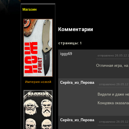
Магазин
Комментарии
cтраницы: 1
iggy69
отправлено 26.05.12 
Отличная игра, на
Империя ножей
Серёга_из_Перова
отправлено 26.05.12
Видели и даже не
Концовка оказала
Серёга_из_Перова
отправлено 26.05.12