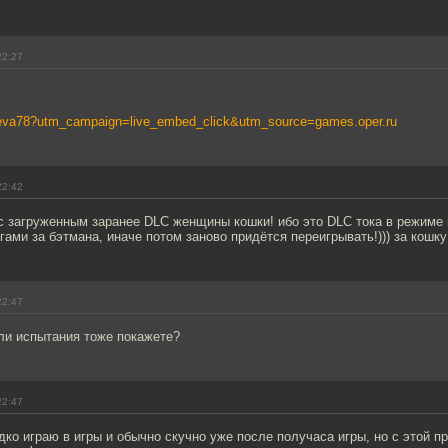
22:27
v/seva78?utm_campaign=live_embed_click&utm_source=games.oper.ru
22:42
 с загруженным заранее DLC женщины кошки! ибо это DLC тока в режиме
гами за бэтмана, иначе потом заново придётся переигрывать!))) за кошку
22:47
ли испытания тоже покажете?
22:47
дко играю в игры и обычно скучно уже после получаса игры, но с этой п