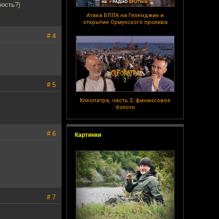
ность?)
Атака БПЛА на Геленджик и
открытие Ормузского пролива
# 4
# 5
Клеопатра, часть 2: финансовое
болото
# 6
Картинки
# 7