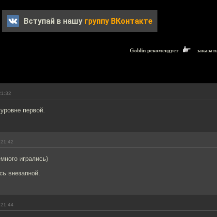
Вступай в нашу
группу ВКонтакте
Goblin рекомендует
заказат
21:32
 уровне первой.
 21:42
много игрались)
сь внезапной.
 21:44