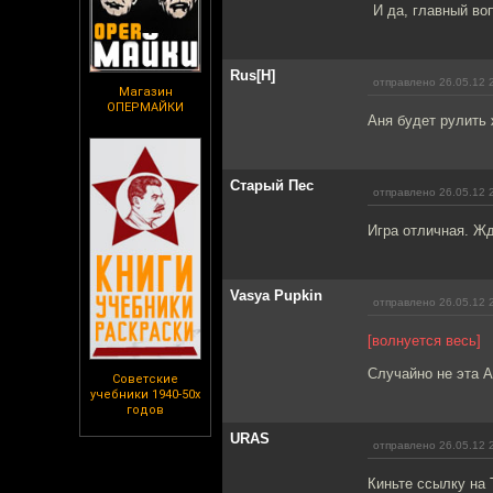
И да, главный во
Rus[H]
отправлено 26.05.12 
Магазин
ОПЕРМАЙКИ
Аня будет рулить
Старый Пес
отправлено 26.05.12 
Игра отличная. Ж
Vasya Pupkin
отправлено 26.05.12 
[волнуется весь]
Случайно не эта 
Советские
учебники 1940-50х
годов
URAS
отправлено 26.05.12 
Киньте ссылку на 