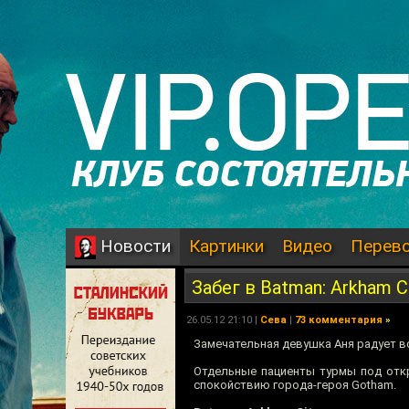
Картинки
Видео
Перев
Новости
Забег в Batman: Arkham C
26.05.12 21:10 |
Сева
|
73 комментария
»
Замечательная девушка Аня радует в
Отдельные пациенты турмы под откр
спокойствию города-героя Gotham.