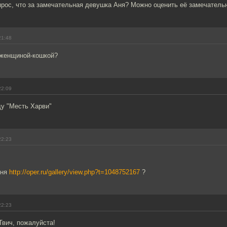
прос, что за замечательная девушка Аня? Можно оценить её замечатель
21:48
 женщиной-кошкой?
22:09
ду "Месть Харви"
22:23
Аня
http://oper.ru/gallery/view.php?t=1048752167
?
22:23
Твич, пожалуйста!