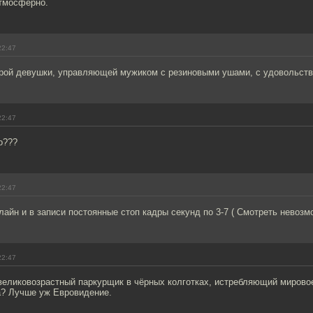
атмосферно.
22:47
игрой девушки, управляющей мужиком с резиновыми ушами, с удовольст
22:47
о???
22:47
-лайн и в записи постоянные стоп кадры секунд по 3-7 ( Смотреть невозм
22:47
 великовозрастный паркурщик в чёрных колготках, истребляющий мирово
а? Лучше уж Евровидение.