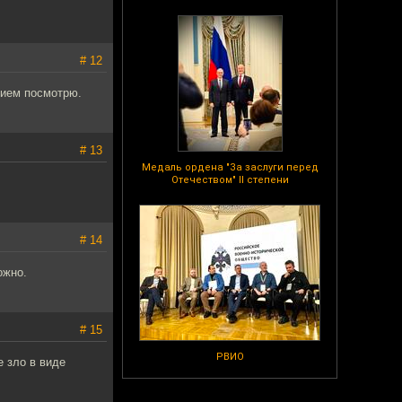
# 12
вием посмотрю.
# 13
Медаль ордена "За заслуги перед
Отечеством" II степени
# 14
ожно.
# 15
РВИО
е зло в виде