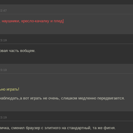
22:47
, наушники, кресло-качалку и плед]
23:19
ервая часть вобщем.
23:19
ьно играть!
наблюдать,а вот играть не очень, слишком медленно передвигается.
23:19
пичка, сменил браузер с элитного на стандартный, та же фигня.