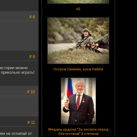
65
# 8
# 9
 истории можно
Остров Сахалин, река Найба
 прикольно играть!
# 10
# 11
Медаль ордена "За заслуги перед
рям не отлипай от
Отечеством" II степени