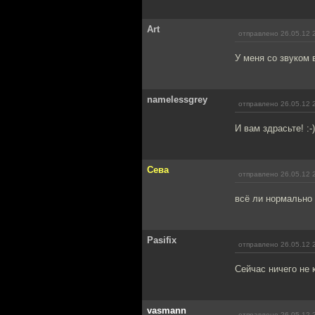
Art
отправлено 26.05.12 
У меня со звуком 
namelessgrey
отправлено 26.05.12 
И вам здрасьте! :-)
Сева
отправлено 26.05.12 
всё ли нормально
Pasifix
отправлено 26.05.12 
Сейчас ничего не 
vasmann
отправлено 26.05.12 