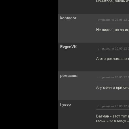
монитора, очень 
kontodor
отправлено 26.05.12 
Не видел, но за 
EvgenVK
отправлено 26.05.12 
А это реклама чег
ромашов
отправлено 26.05.12 
А у меня и при он
Гувер
отправлено 26.05.12 
Ватман - этот тот
печального клоун