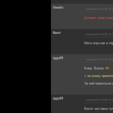
Stealls
отправлено 26.05.12 
[готовит литр сока
Nasir
отправлено 26.05.12 
Мега игра как и п
iggy69
отправлено 26.05.12 
Кому: Baster,
#9
> за кошку прикол
За ней прикольно 
iggy69
отправлено 26.05.12 
Висит заставка ту