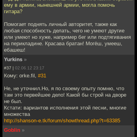
ему в армии, нынешней армии, могла помочь
гитара?
Помогает поднять личный авторитет, также как
любая способность делать, чего не умеют другие
или умеют но хуже, например бег или подтягивания
на перикладине. Красава братан! Могёш, умееш,
ебашеш!
Yurkins
»
#37 |
02.06.12 23:17
Кому: orke.fil,
#31
Не, не уточнил.Но, я по своему опыту помню, что
там это первейшее дело! Какой бы строй на дворе
не был.
Кстати: вариантов исполнения этой песни, многие
множества
http://shanson-e.tk/forum/showthread.php?t=63385
Goblin
»