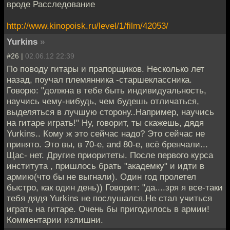
вроде Расследование
http://www.kinopoisk.ru/level/1/film/42053/
Yurkins
»
#26 |
02.06.12 22:39
По поводу гитары и прапорщиков. Несколько лет
назад, поучал племянника -старшеклассника.
Говорю: "должна в тебе быть индивидуальность,
научись чему-нибудь, чем будешь отличаться,
выделяться в лучшую сторону..Например, научись
на гитаре играть!" Ну, говорит, ты скажешь, дядя
Yurkins.. Кому ж это сейчас надо? Это сейчас не
принято. Это вы, в 70-е, and 80-е, всё бренчали...
Щас- нет. Другие приоритеты. После первого курса
института , пришлось брать "академку" и идти в
армию(что бы не выгнали). Один год пролетел
быстро, как один день)) Говорит: "да....зря я все-таки
тебя дядя Yurkins не послушался.Не стал учиться
играть на гитаре. Очень бы пригодилось в армии!
Комментарии излишни.