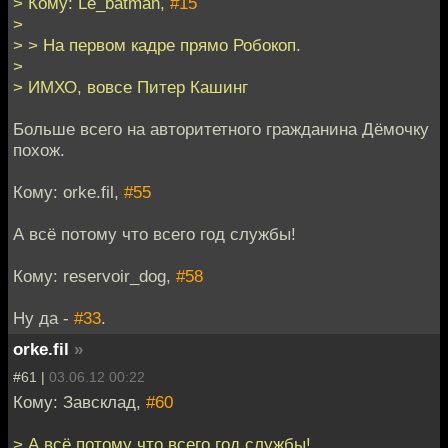
> Кому: Le_batman,
#15
>
> > На первом кадре прямо Робокоп.
>
> ИМХО, вовсе Питер Кашинг
Больше всего на авторитетного гражданина Дёмочку
похож.
Кому: orke.fil,
#55
А всё потому что всего год службы!
Кому: reservoir_dog,
#58
Ну да -
#33
.
orke.fil
»
#61 |
03.06.12 00:22
Кому: Завсклад,
#60
> А всё потому что всего год службы!