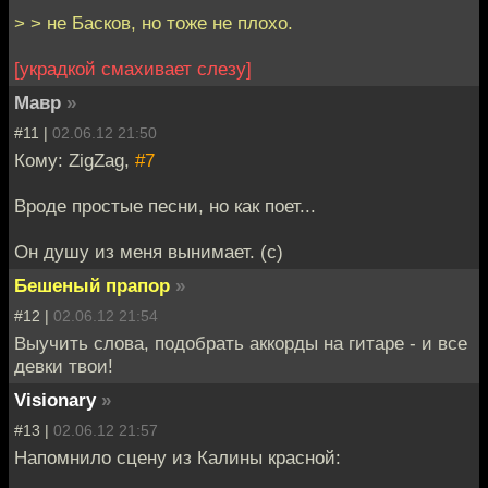
> > не Басков, но тоже не плохо.
[украдкой смахивает слезу]
Мавр
»
#11 |
02.06.12 21:50
Кому: ZigZag,
#7
Вроде простые песни, но как поет...
Он душу из меня вынимает. (с)
Бешеный прапор
»
#12 |
02.06.12 21:54
Выучить слова, подобрать аккорды на гитаре - и все
девки твои!
Visionary
»
#13 |
02.06.12 21:57
Напомнило сцену из Калины красной: