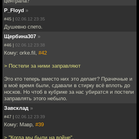
централа?
P_Floyd
»
#45 |
02.06.12 23:35
Душевно спето.
Щербина307
»
#46 |
02.06.12 23:38
Кому: orke.fil,
#42
> Постели за ними заправляют
Это кто теперь вместо них это делает? Прачечные и
в моё время были, сдавали в стирку всё вплоть до
носков. Но чтоб в кубрике за нас убиратся и постели
заправлять этого небыло.
Завсклад
»
#47 |
02.06.12 23:39
Кому: Мавр,
#39
> "Когда мы были на войне".