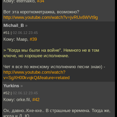
Кому: eternalko,
#34
Вот эта короткометражка, возможно?
http://www.youtube.com/watch?v=jvRUx6WVt9g
Michail_B
»
#51 |
02.06.12 23:45
Кому: Мавр,
#39
> "Когда мы были на войне". Немного не в том
ключе, но хорошее исполнение.
Чет я все по женскому исполнению песни знаю) -
http://www.youtube.com/watch?
v=SgXH00kvqkQ&feature=related
Yurkins
»
#52 |
02.06.12 23:45
Кому: orke.fil,
#42
Ох, давно..Кхе-кхе.. В страшные времена. Тогда же,
когда и Д. Ю.