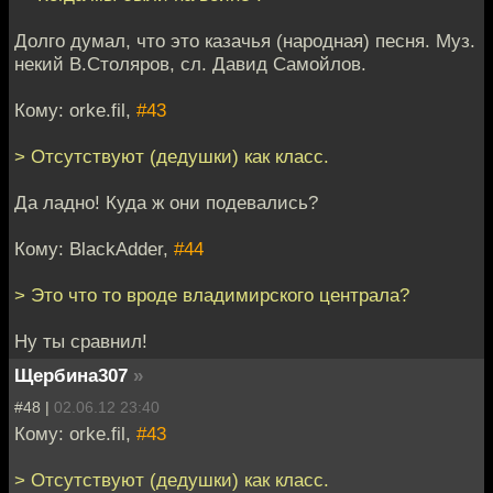
Долго думал, что это казачья (народная) песня. Муз.
некий В.Столяров, сл. Давид Самойлов.
Кому: orke.fil,
#43
> Отсутствуют (дедушки) как класс.
Да ладно! Куда ж они подевались?
Кому: BlackAdder,
#44
> Это что то вроде владимирского централа?
Ну ты сравнил!
Щербина307
»
#48 |
02.06.12 23:40
Кому: orke.fil,
#43
> Отсутствуют (дедушки) как класс.