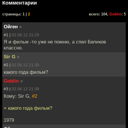
Комментарии
cтраницы: 1 |
2
всего: 104,
Goblin
: 5
Ойген
»
#1 |
02.06.12 21:29
Я и фильм -то уже не помню, а спел Беликов
классно.
Sir G
»
#2 |
02.06.12 21:30
какого года фильм?
Goblin
»
#3 |
02.06.12 21:38
Кому: Sir G,
#2
> какого года фильм?
1979