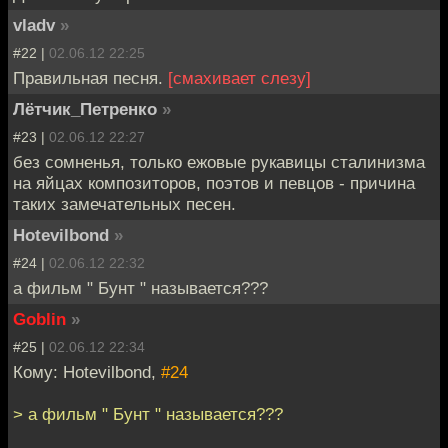
vladv
»
#22 |
02.06.12 22:25
Правильная песня.
[смахивает слезу]
Лётчик_Петренко
»
#23 |
02.06.12 22:27
без сомненья, только ежовые рукавицы сталинизма
на яйцах композиторов, поэтов и певцов - причина
таких замечательных песен.
Hotevilbond
»
#24 |
02.06.12 22:32
а фильм " Бунт " называется???
Goblin
»
#25 |
02.06.12 22:34
Кому: Hotevilbond,
#24
> а фильм " Бунт " называется???