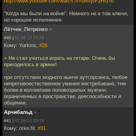
http://www.youtube.com/watch?v=bRvjsP2HGTo
"Когда мы были на войне". Немного не в том ключе,
но хорошее исполнение.
Лётчик_Петренко
»
#40 |
02.06.12 23:18
Кому: Yurkins,
#26
> Не стал учиться играть на гитаре. Очень бы
пригодилось в армии!
при отсутствии модного нынче аутсорсинга, любое
непротивоестественное умение востребовано, тем
более в коллективе половозрелых мужчин,
ограниченных в пространстве, дееспособности и
общении.
Арчибальд
»
#41 |
02.06.12 23:19
Кому: orke.fil,
#31