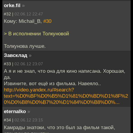
orke.fil
»
#32 |
02.06.12 22:47
Кому: Michail_B,
#30
> В исполнении Толкуновой
Толкунова лучше.
Завсклад
»
#33 |
02.06.12 23:07
А я и не знал, что она для кино написана. Хорошая,
да.
Извините, вот ещё из фильма. Навеяло..
http://video.yandex.ru/#search?
text=%D0%BF%D0%B5%D1%81%D0%BD%D1%8F%2
0%D0%B8%D0%B7%20%D1%84%D0%B8%D0%...
eternalko
»
#34 |
02.06.12 23:15
Камрады знатоки, что это был за фильм такой,