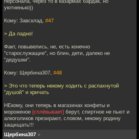
персонала, через то в казармах бардак, но
уютненько))
Кому: Завсклад,
#47
> Да ладно!
Факт, повывелись, не, есть конечно
"старослужащие", но блин, дети, далеко не
"дедушки".
Кому: Щербина307,
#48
> Это что теперь некому ходить с распахнутой
"душой" и кричать
НЕкому, они теперь в магазинах конфеты и
мороженое
[сплёвывает]
берут, спиртное не пьют и
алкоголиков презирают, словом, некому родину
защищать!!!
Щербина307
»