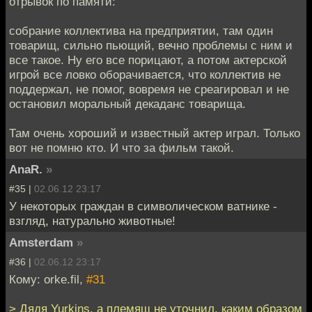
отрывок по памяти:
собрание коллектива на предприятии, там один
товарищ, сильно пьющий, вечно проблемы с ним и
все такое. Ну его все порицают, а потом актерской
игрой все ловко оборачивается, что коллектив не
поддержал, не помог, вовремя не среагировал и не
остановил моральный декаданс товарища.
Там очень хороший и известный актер играл. Только
вот не помню кто. И что за фильм такой.
AnaR.
»
#35 |
02.06.12 23:17
У некоторых граждан в символическом ватнике -
взгляд, натурально животные!
Amsterdam
»
#36 |
02.06.12 23:17
Кому: orke.fil,
#31
> Дядя Yurkins, а племяш не уточнил, каким образом