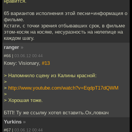
нравится.
65 вариантов исполнения этой песни+информация о
фильме.
Кстати, с точки зрения отбывавших срок, в фильме
этом-косяк на косяке, несуразность на нелепице на
каждом шагу.
ranger
»
#66 |
03.06.12 00:44
Кому: Visionary,
#13
> Напомнило сцену из Калины красной:
>
>
http://www.youtube.com/watch?v=EqdpT17dQWM
>
> Хорошая тоже.
БТП! Ту же ссылку хотел вставить.Ох,ловкач
Yurkins
»
#67 |
03.06.12 00:44