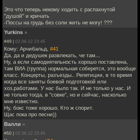
Это что теперь некому ходить с распахнутой
"душой" и кричать
-Поссы на грудь без соли жить не могу! ???
Yurkins
»
#49 |
02.06.12 23:45
Кому: Арчибальд,
#41
Да, да и дедушек развлекать, че там...
Ну, а если самодеятельность хорошо поставлена,
там ВИА (группа) нормальная соберется, это вообще
класс. Концерты, разъезды.. Репетиции, в то время
когда все заняты боевой подготовкой или
хоз.работами. У нас было так. И не только у нас. И
не только тогда, в "совке", но и сейчас, насколько
мне известно.
Ну, бокс тоже хорошо. Кто ж спорит.
Щас пока про песни))
Валли
»
#50 |
02.06.12 23:45