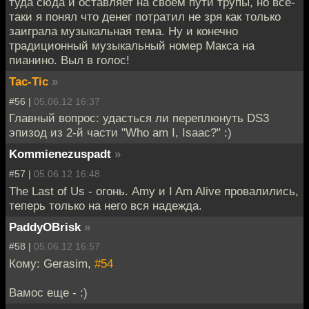
туда сюда и оставляет на своем пути трупы, но все-
таки я понял что денег потратил не зря как только
заиграла музыкальная тема. Ну и конечно
традиционный музыкальный номер Макса на
пианино. Выл в голос!
Tac-Tic
»
#56 |
05.06.12 16:37
Главный вопрос: удасться ли переплюнуть DS3
эпизод из 2-й части "Who am I, Isaac?" :)
Kommienezuspadt
»
#57 |
05.06.12 16:48
The Last of Us - огонь. Amy и I Am Alive провалились,
теперь только на него вся надежда.
PaddyOBrisk
»
#58 |
05.06.12 16:57
Кому: Gerasim,
#54
Вамос еще - :)