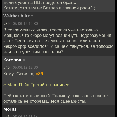
Если будет на ПЦ, придется брать.
Кстати, это там не Батлер в главной роли? )
Walther blitz
»
#39 |
05.06.12 12:30
В современных играх, графика уже настолько
мощная, что скоро могут возникнуть недоразумения
- это Петрович после смены пришел или в него
некроморф вселился? И за чем тянуться, за топором
или за огуречным рассолом?
Котовод
»
#40 |
05.06.12 12:30
Кому: Gerasim,
#36
> Макс Пэйн Третий покрасивее
Пейн кстати отличный. Только у рокстаров похоже
остались не сторчавшиеся сценаристы.
Moritz
»
#41 |
05.06.12 13:14