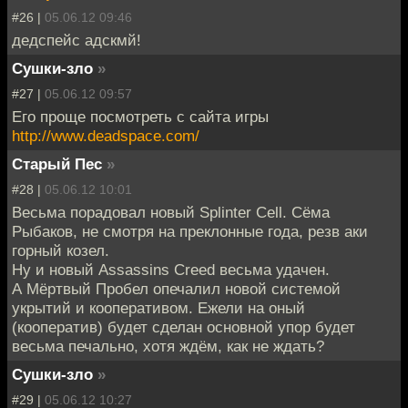
#26 |
05.06.12 09:46
дедспейс адскмй!
Сушки-зло
»
#27 |
05.06.12 09:57
Его проще посмотреть с сайта игры
http://www.deadspace.com/
Старый Пес
»
#28 |
05.06.12 10:01
Весьма порадовал новый Splinter Cell. Сёма
Рыбаков, не смотря на преклонные года, резв аки
горный козел.
Ну и новый Assassins Creed весьма удачен.
А Мёртвый Пробел опечалил новой системой
укрытий и кооперативом. Ежели на оный
(кооператив) будет сделан основной упор будет
весьма печально, хотя ждём, как не ждать?
Сушки-зло
»
#29 |
05.06.12 10:27