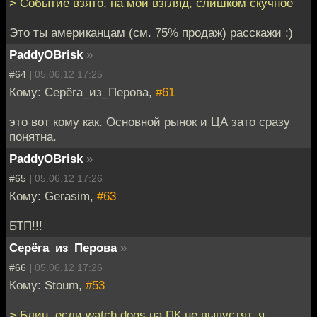
> Событие взято, на мой взгляд, слишком скучное
Это ты американцам (см. 75% продаж) расскажи ;)
PaddyOBrisk
»
#64 |
05.06.12 17:25
Кому: Серёга_из_Перова,
#61
это вот кому как. Основной рынок и ЦА зато сразу
понятна.
PaddyOBrisk
»
#65 |
05.06.12 17:26
Кому: Gerasim,
#63
БТП!!!
Серёга_из_Перова
»
#66 |
05.06.12 17:26
Кому: Stoum,
#53
> Блин, если watch dogs на ПК не выпустят, я