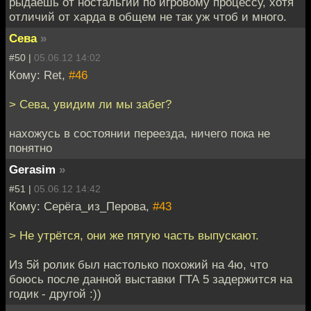
рыдаешь от ностальгии по игровому процессу, хотя
отличий от харда в общем не так уж чтоб и много.
Сева
»
#50 |
05.06.12 14:02
Кому: Ret,
#46
> Сева, увидим ли мы забег?
нахожусь в состоянии переезда, ничего пока не
понятно
Gerasim
»
#51 |
05.06.12 14:42
Кому: Серёга_из_Перова,
#43
> Не утрётся, они же пятую часть выпускают.
Из 5й ролик был настолько похожий на 4ю, что
боюсь после данной выставки ГТА 5 задержится на
годик - другой :))