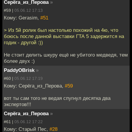
Серёга_из_Перова
»
#59 |
05.06.12 17:13
Кому: Gerasim,
#51
> Из 5й ролик был настолько похожий на 4ю, что
боюсь после данной выставки ГТА 5 задержится на
годик - другой :))
Не стоит делить шкуру ещё не убитого медведя, тем
более двух :)
PaddyOBrisk
»
#60 |
05.06.12 17:19
Кому: Серёга_из_Перова,
#59
вот ты сам того не ведая спугнул десятка два
экспертов!!!
Серёга_из_Перова
»
#61 |
05.06.12 17:22
Кому: Старый Пес,
#28