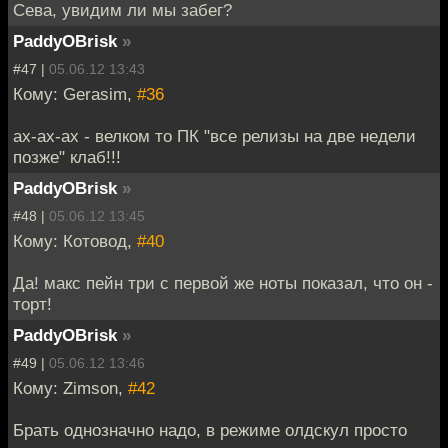
Сева, увидим ли мы забег?
PaddyOBrisk
»
#47 |
05.06.12 13:43
Кому: Gerasim,
#36
ах-ах-ах - велком то ПК "все релизы на две недели
позже" клаб!!!
PaddyOBrisk
»
#48 |
05.06.12 13:45
Кому: Котовод,
#40
Да! макс пейн три с первой же ноты показал, что он -
торт!
PaddyOBrisk
»
#49 |
05.06.12 13:46
Кому: Zimson,
#42
Брать однозначно надо, в режиме олдскул просто