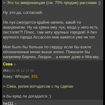
> Это ты американцам (см. 75% продаж) расскажи ;)
Ну это да, согласной.
Но лук смотрится крайне нелепо, какой-то
анахронизм. Ну на хрена ему лук, когда у него есть
пистолет?! Плюс, там нету крупных городов! А без
крупного города Ассассин мне кажется уже не тот.
Мне было бы больше по сердцу если бы взяли
обозначенные мною выше эпохи. Показали бы
например Берлин, Лондон... а может даже и Москву.
Сева
»
#69 |
05.06.12 17:48
Кому: Whisper,
#31
> Сева, ролик вотчдогсов с пц сделан
я бы вряд ли догадался :)
he111
»