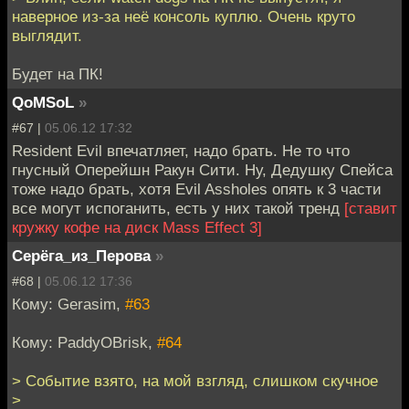
наверное из-за неё консоль куплю. Очень круто
выглядит.
Будет на ПК!
QoMSoL
»
#67 |
05.06.12 17:32
Resident Evil впечатляет, надо брать. Не то что
гнусный Оперейшн Ракун Сити. Ну, Дедушку Спейса
тоже надо брать, хотя Evil Assholes опять к 3 части
все могут испоганить, есть у них такой тренд
[ставит
кружку кофе на диск Mass Effect 3]
Серёга_из_Перова
»
#68 |
05.06.12 17:36
Кому: Gerasim,
#63
Кому: PaddyOBrisk,
#64
> Событие взято, на мой взгляд, слишком скучное
>