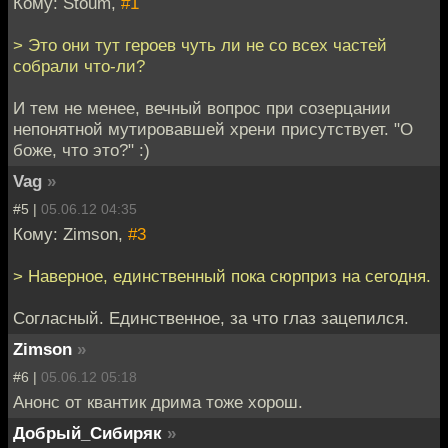
Кому: Stoum,
#1
> Это они тут героев чуть ли не со всех частей
собрали что-ли?
И тем не менее, вечный вопрос при созерцании
непонятной мутировавшей хрени присутствует. "О
боже, что это?" :)
Vag
»
#5 |
05.06.12 04:35
Кому: Zimson,
#3
> Наверное, единственный пока сюрприз на сегодня.
Согласный. Единственное, за что глаз зацепился.
Zimson
»
#6 |
05.06.12 05:18
Анонс от квантик дрима тоже хорош.
Добрый_Сибиряк
»