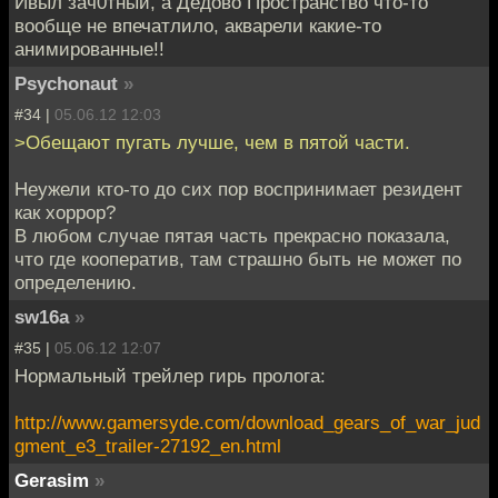
Ивыл зач0тный, а Дедово Пространство что-то
вообще не впечатлило, акварели какие-то
анимированные!!
Psychonaut
»
#34 |
05.06.12 12:03
>Обещают пугать лучше, чем в пятой части.
Неужели кто-то до сих пор воспринимает резидент
как хоррор?
В любом случае пятая часть прекрасно показала,
что где кооператив, там страшно быть не может по
определению.
sw16a
»
#35 |
05.06.12 12:07
Нормальный трейлер гирь пролога:
http://www.gamersyde.com/download_gears_of_war_jud
gment_e3_trailer-27192_en.html
Gerasim
»