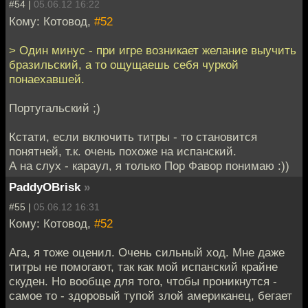
#54 |
05.06.12 16:22
Кому: Котовод,
#52
> Один минус - при игре возникает желание выучить
бразильский, а то ощущаешь себя чуркой
понаехавшей.
Португальский ;)
Кстати, если включить титры - то становится
понятней, т.к. очень похоже на испанский.
А на слух - караул, я только Пор Фавор понимаю :))
PaddyOBrisk
»
#55 |
05.06.12 16:31
Кому: Котовод,
#52
Ага, я тоже оценил. Очень сильный ход. Мне даже
титры не помогают, так как мой испанский крайне
скуден. Но вообще для того, чтобы проникнутся -
самое то - здоровый тупой злой американец, бегает