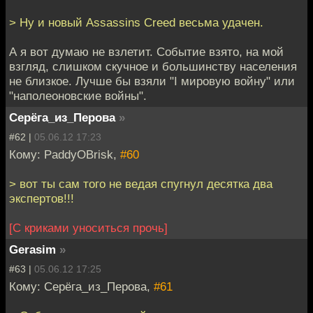
> Ну и новый Assassins Creed весьма удачен.
А я вот думаю не взлетит. Событие взято, на мой
взгляд, слишком скучное и большинству населения
не близкое. Лучше бы взяли "I мировую войну" или
"наполеоновские войны".
Серёга_из_Перова
»
#62 |
05.06.12 17:23
Кому: PaddyOBrisk,
#60
> вот ты сам того не ведая спугнул десятка два
экспертов!!!
[С криками уноситься прочь]
Gerasim
»
#63 |
05.06.12 17:25
Кому: Серёга_из_Перова,
#61