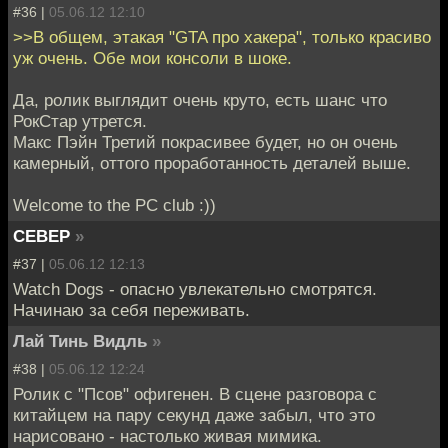
#36 |
05.06.12 12:10
>>В общем, этакая "GTA про хакера", только красиво
уж очень. Обе мои консоли в шоке.
Да, ролик выглядит очень круто, есть шанс что
РокСтар утрется.
Макс Пэйн Третий покрасивее будет, но он очень
камерный, оттого проработанность деталей выше.
Welcome to the PC club :))
CEBEP
»
#37 |
05.06.12 12:13
Watch Dogs - опасно увлекательно смотрятся.
Начинаю за себя переживать.
Лай Тинь Видль
»
#38 |
05.06.12 12:24
Ролик с "Псов" офигенен. В сцене разговора с
китайцем на пару секунд даже забыл, что это
нарисовано - настолько живая мимика.