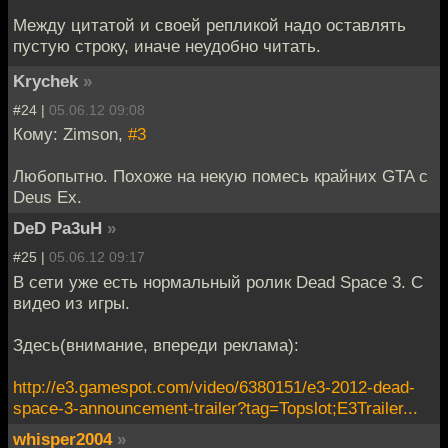
Между цитатой и своей репликой надо оставлять
пустую строку, иначе неудобно читать.
Krychek
»
#24 |
05.06.12 09:08
Кому: Zimson,
#3
Любопытно. Похоже на некую помесь крайних GTA с
Deus Ex.
DeD Pa3uH
»
#25 |
05.06.12 09:17
В сети уже есть нормальный ролик Dead Space 3. С
видео из игры.
Здесь(внимание, впереди реклама):
http://e3.gamespot.com/video/6380151/e3-2012-dead-
space-3-announcement-trailer?tag=Topslot;E3Trailer...
whisper2004
»