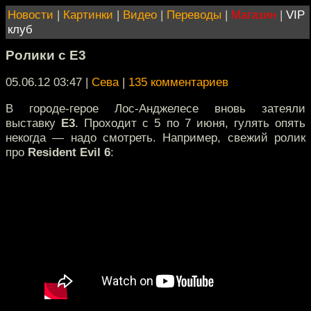
Новости
|
Картинки
|
Видео
|
Переводы
|
Магазин
|
VIP
клуб
Ролики с E3
05.06.12 03:47
|
Сева
|
135 комментариев
В городе-герое Лос-Анджелесе вновь затеяли
выставку
E3
. Проходит с 5 по 7 июня, гулять опять
некогда — надо смотреть. Например, свежий ролик
про
Resident Evil 6
: