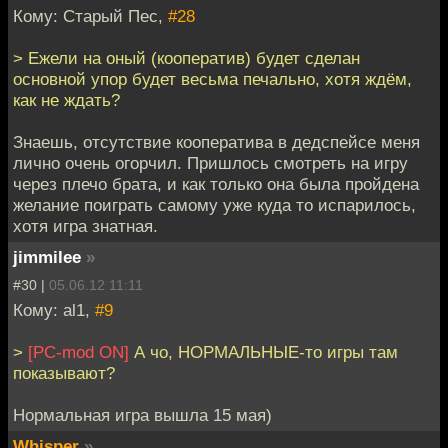
Кому: Старый Пес,
#28
> Ежели на оный (кооператив) будет сделан
основной упор будет весьма печально, хотя ждём,
как не ждать?
Знаешь, отсутствие кооператива в дедспейсе меня
лично очень огорчил. Пришлось смотреть на игру
через плечо брата, и как только она была пройдена
желание поиграть самому уже куда то испарилось,
хотя игра знатная.
jimmilee
»
#30 |
05.06.12 11:11
Кому: al1,
#9
>
[PC-mod ON]
А чо, НОРМАЛЬНЫЕ-то игры там
показывают?
Нормальная игра вышла 15 мая)
Whisper
»