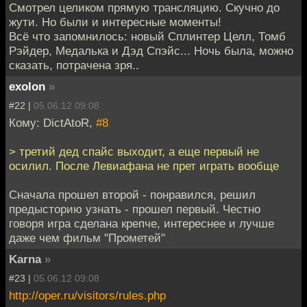
Смотрел целиком прямую трансляцию. Скучно до
жути. Но были и интересные моменты!
Всё что запомнилось: новый Сплинтер Целл, Томб
Рэйдер, Медалька и Дэд Спэйс... Ночь была, можно
сказать, потрачена зря..
exolon
»
#22 |
05.06.12 09:08
Кому: DictAtoR,
#8
> третий дед спайс выходит, а еще первый не
осилил. После Левиафана не прет играть вообще
Сначала прошел второй - понравился, решил
предысторию узнать - прошел первый. Честно
говоря игра сделана крепче, интереснее и лучше
даже чем фильм "Прометей"
Karna
»
#23 |
05.06.12 09:08
http://oper.ru/visitors/rules.php