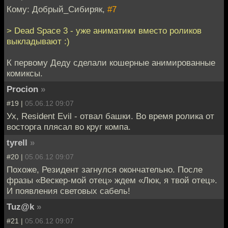
Кому: Добрый_Сибиряк,
#7
> Dead Space 3 - уже аниматики вместо роликов
выкладывают :)
К первому Деду сделали кошерные анимированные
комиксы.
Procion
»
#19 |
05.06.12 09:07
Ух, Resident Evil - отвал башки. Во время ролика от
восторга плясал во круг компа.
tyrell
»
#20 |
05.06.12 09:07
Похоже, Резидент загнулся окончательно. После
фразы «Вескер-мой отец» ждем «Люк, я твой отец».
И появления световых сабель!
Tuz@k
»
#21 |
05.06.12 09:07