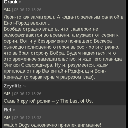
Grauk
»
#44 |
05.06.12 13:26
Леон-то как заматерел. А когда-то зеленым салагой в
Енот-Город въехал...
Вообще отрадно видеть, что главгерои не
замораживаются во времени, а мужают от серии к
серии. Вот и у безвременно почившего Вескера
сынок до полноценного героя вырос - хотя странно,
что выбрал сторону Бобра. Будем надеяться, что
это временное замешательство, и ждет его планида
Эникея Сковородкера. Ну и, разумеется, ждем
приплода от пар Валентайн-Рэдфилд и Вонг-
Кеннеди (с характерным разрезом глаз).
Zeydlitz
»
#45 |
05.06.12 13:26
Самый крутой ролик -- у The Last of Us.
Ret
»
#46 |
05.06.12 13:33
Watch Dogs однозначно привлек внимание!