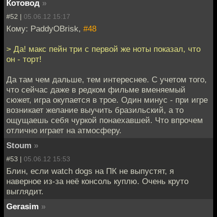
Котовод
»
#52 |
05.06.12 15:17
Кому: PaddyOBrisk,
#48
> Да! макс пейн три с первой же ноты показал, что
он - торт!
Да там чем дальше, тем интереснее. С учетом того,
что сейчас даже в редком фильме вменяемый
сюжет, игра окупается в трое. Один минус - при игре
возникает желание выучить бразильский, а то
ощущаешь себя чуркой понаехавшей. Что впрочем
отлично играет на атмосферу.
Stoum
»
#53 |
05.06.12 15:53
Блин, если watch dogs на ПК не выпустят, я
наверное из-за неё консоль куплю. Очень круто
выглядит.
Gerasim
»