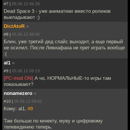
#7 |
05.06.12 06:28
Dead Space 3 - уже аниматики вместо роликов
выкладывают :)
DictAtoR
»
#8 |
05.06.12 08:06
Блин, уже третий дед спайс выходит, а еще первый
не осилил. После Левиафана не прет играть вообще
:(
al1
»
#9 |
05.06.12 08:13
[PC-mod ON]
А чо, НОРМАЛЬНЫЕ-то игры там
показывают?
nonamezero
»
#10 |
05.06.12 09:02
Кому: al1,
#9
Там больше по кинекту, муву и цифровому
телевидению теперь.