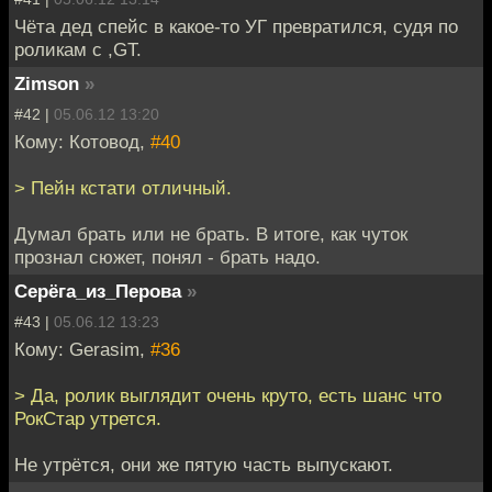
Чёта дед спейс в какое-то УГ превратился, судя по
роликам с ,GT.
Zimson
»
#42 |
05.06.12 13:20
Кому: Котовод,
#40
> Пейн кстати отличный.
Думал брать или не брать. В итоге, как чуток
прознал сюжет, понял - брать надо.
Серёга_из_Перова
»
#43 |
05.06.12 13:23
Кому: Gerasim,
#36
> Да, ролик выглядит очень круто, есть шанс что
РокСтар утрется.
Не утрётся, они же пятую часть выпускают.