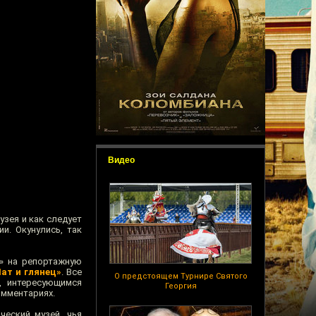
Видео
зея и как следует
и. Окунулись, так
» на репортажную
ат и глянец»
. Все
О предстоящем Турнире Святого
м, интересующимся
Георгия
омментариях.
ческий музей, чья