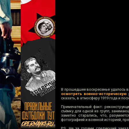
В прошедшее воскресенье удалось в 
осмотреть военно-историческую 
сказать, в атмосферу 1919 года и п
Примечательный факт: реконструкц
съёмку для одной из групп, занима
заметно старались, что, разумеет
фотографией и военной историей, пр
P.S. Не за горами следующий заезд