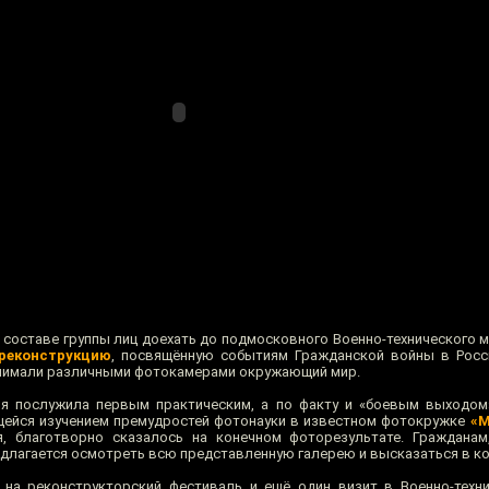
составе группы лиц доехать до подмосковного Военно-технического му
реконструкцию
, посвящённую событиям Гражданской войны в Росси
оснимали различными фотокамерами окружающий мир.
ия послужила первым практическим, а по факту и «боевым выходом
ющейся изучением премудростей фотонауки в известном фотокружке
«М
ся, благотворно сказалось на конечном фоторезультате. Граждана
едлагается осмотреть всю представленную галерею и высказаться в к
 на реконструкторский фестиваль и ещё один визит в Военно-техни