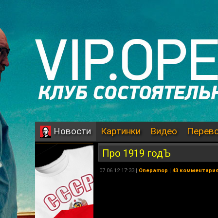
Картинки
Видео
Перев
Новости
Про 1919 годЪ
07.06.12 17:33 |
Onepamop
|
43 комментари