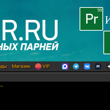
оды
Магазин
VIP
я
»