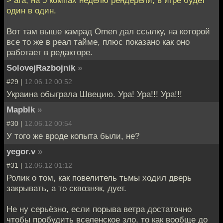
> ага, на 5 компах неделю рендерели, в игре будет
один в один.
Вот там выше камрад Omen дал ссылку, на которой
все то же в реал тайме, плюс показано как оно
работает в редакторе.
SolovejRazbojnik
»
#29 |
12.06.12 00:52
Украина обыграла Швецию. Ура! Ура!!! Ура!!!
Mapblk
»
#30 |
12.06.12 00:54
У того же вроде копыта были, не?
yegor.v
»
#31 |
12.06.12 01:12
Ролик о том, как повелитель тьмы ходил дверь
закрывать, а то сквозняк, дует.
Не ну серьёзно, если порыва ветра достаточно
чтобы пробудить вселенское зло, то как вообще до