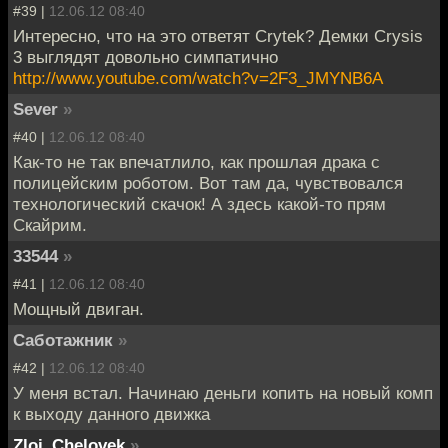
#39 |
12.06.12 08:40
Интересно, что на это ответят Crytek? Демки Crysis
3 выглядят довольно симпатично
http://www.youtube.com/watch?v=2F3_JMYNB6A
Sever
»
#40 |
12.06.12 08:40
Как-то не так впечатлило, как прошлая драка с
полицейским роботом. Вот там да, чувствовался
технологический скачок! А здесь какой-то прям
Скайрим.
33544
»
#41 |
12.06.12 08:40
Mощный двиган.
Саботажник
»
#42 |
12.06.12 08:40
У меня встал. Начинаю деньги копить на новый комп
к выходу данного движка
Zloi_Chelovek
»