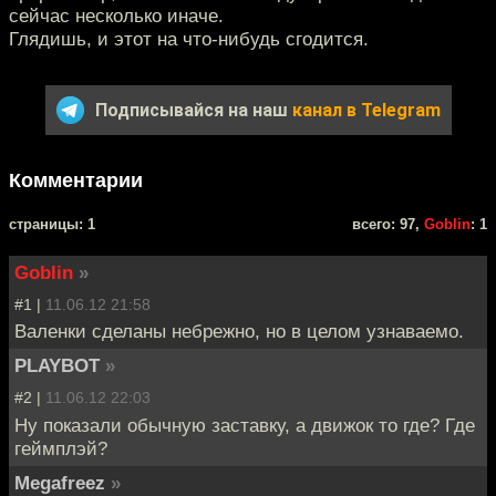
сейчас несколько иначе.
Глядишь, и этот на что-нибудь сгодится.
Подписывайся на наш
канал в Telegram
Комментарии
cтраницы: 1
всего: 97,
Goblin
: 1
Goblin
»
#1 |
11.06.12 21:58
Валенки сделаны небрежно, но в целом узнаваемо.
PLAYBOT
»
#2 |
11.06.12 22:03
Ну показали обычную заставку, а движок то где? Где
геймплэй?
Megafreez
»