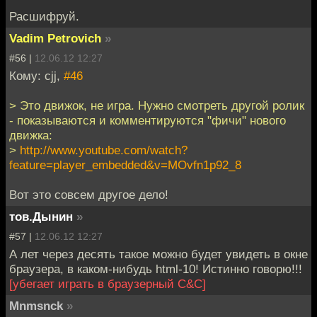
Расшифруй.
Vadim Petrovich
»
#56 |
12.06.12 12:27
Кому: cjj,
#46
> Это движок, не игра. Нужно смотреть другой ролик
- показываются и комментируются "фичи" нового
движка:
>
http://www.youtube.com/watch?
feature=player_embedded&v=MOvfn1p92_8
Вот это совсем другое дело!
тов.Дынин
»
#57 |
12.06.12 12:27
А лет через десять такое можно будет увидеть в окне
браузера, в каком-нибудь html-10! Истинно говорю!!!
[убегает играть в браузерный С&C]
Mnmsnck
»