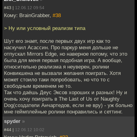
#43 |
12.06.12 09:54
Кому: BrainGrabber,
#38
> Ну или условный реализм типа
Шут его знает, после первых двух игр как то
наскучил Асассин. Про паркур меня дольше не
отпускал Mirrors Edge, но наверное потому, что это
была для меня первая подобная игра. А вообще,
относительно реализма я неуверен, ролики
Конвикшена не вызвали желания поиграть. Хотя
может стоило таки попробовать, но что то с
свободным временем не то.
Так что даёшь Деус Эксов хороших и разных! Ну и
очень хочу поиграть в The Last of Us от Naughty
Dog(создатели Анчартедов, если не вру) - уж больно
мне геймплейные ролики понравились и сеттинг.
spyder
»
#44 |
12.06.12 10:02