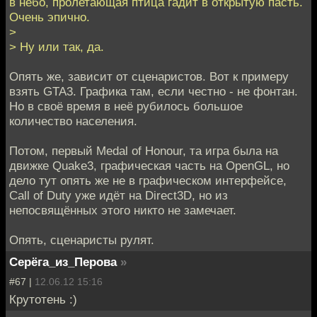
в небо, пролетающая птица гадит в открытую пасть.
Очень эпично.
>
> Ну или так, да.
Опять же, зависит от сценаристов. Вот к примеру
взять GTA3. Графика там, если честно - не фонтан.
Но в своё время в неё рубилось большое
количество населения.
Потом, первый Medal of Honour, та игра была на
движке Quake3, графическая часть на OpenGL, но
дело тут опять же не в графическом интерфейсе,
Call of Duty уже идёт на Direct3D, но из
непосвящённых этого никто не замечает.
Опять, сценаристы рулят.
Серёга_из_Перова
»
#67 |
12.06.12 15:16
Крутотень :)