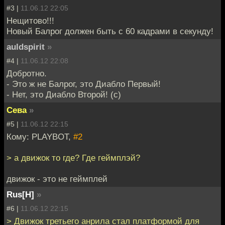
#3 |
11.06.12 22:05
Нещитово!!!
Новый Балрог должен быть с 60 кадрами в секунду!
auldspirit
»
#4 |
11.06.12 22:08
Добротно.
- Это ж не Балрог, это Диабло Первый!
- Нет, это Диабло Второй! (с)
Сева
»
#5 |
11.06.12 22:15
Кому: PLAYBOT,
#2
> а движок то где? Где геймплэй?
движок - это не геймплей
Rus[H]
»
#6 |
11.06.12 22:15
> Движок третьего анрила стал платформой для