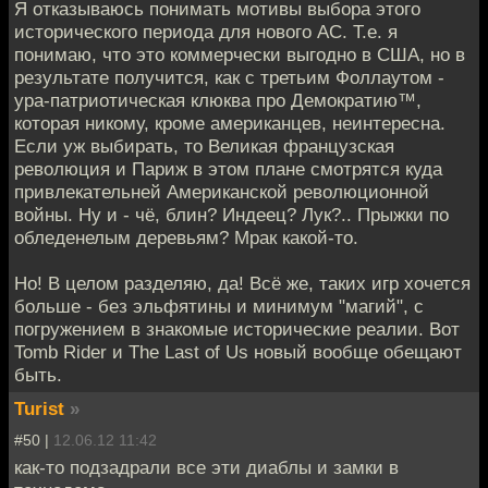
Я отказываюсь понимать мотивы выбора этого
исторического периода для нового АС. Т.е. я
понимаю, что это коммерчески выгодно в США, но в
результате получится, как с третьим Фоллаутом -
ура-патриотическая клюква про Демократию™,
которая никому, кроме американцев, неинтересна.
Если уж выбирать, то Великая французская
революция и Париж в этом плане смотрятся куда
привлекательней Американской революционной
войны. Ну и - чё, блин? Индеец? Лук?.. Прыжки по
обледенелым деревьям? Мрак какой-то.
Но! В целом разделяю, да! Всё же, таких игр хочется
больше - без эльфятины и минимум "магий", с
погружением в знакомые исторические реалии. Вот
Tomb Rider и The Last of Us новый вообще обещают
быть.
Turist
»
#50 |
12.06.12 11:42
как-то подзадрали все эти диаблы и замки в