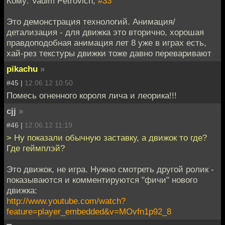
Кому: Vadim Petrovich,
#33
Это демонстрация технологий. Анимация/
детализация - для движка это вторично, хорошая
правдоподобная анимация лет 8 уже в играх есть,
хай-рез текстуры движки тоже давно переваривают
pikachu
»
#45 |
12.06.12 10:50
Помесь огненного короля лича и леорика!!!
cjj
»
#46 |
12.06.12 11:19
> Ну показали обычную заставку, а движок то где?
Где геймплэй?
Это движок, не игра. Нужно смотреть другой ролик -
показываются и комментируются "фичи" нового
движка:
http://www.youtube.com/watch?
feature=player_embedded&v=MOvfn1p92_8