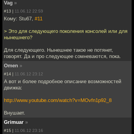
Vag
»
#13 |
11.06.12 22:59
Кому: Stu67,
#11
> Это для следующего поколения консолей или для
нынешнего?
Для следующего. Нынешнее такое не потянет,
говорят. Да и про следующее сомневаются, пока.
Omen
»
#14 |
11.06.12 23:12
А вот и более подробное описание возможностей
движка:
http://www.youtube.com/watch?v=MOvfn1p92_8
Внушает.
Grimuar
»
#15 |
11.06.12 23:16