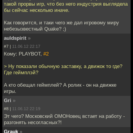
такой прорвы игр, что без него индустрия выглядела
бы сейчас несколько иначе.
Как говорится, и таки чего же дал игровому миру
небезызвестный Quake? ;)
auldspirit
»
#7 |
11.06.12 22:17
Кому: PLAYBOT,
#2
> Ну показали обычную заставку, а движок то где?
Где геймплэй?
А кто обещал геймплей? А ролик - он на движке
игры.
Gri
»
#8 |
11.06.12 22:19
Эт чего? Московский ОМОНовец встает на работу -
разгонять несогласных?!
Grauk
»