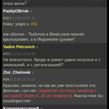
этого жили?
PaddyOBrisk
»
#32 |
12.06.12 01:16
Кому: yegor.v,
#31
как обычно - "Бабочка в Венесуеле махнет
крылышками, а в Индонезии цунами"
Vadim Petrovich
»
#33 |
12.06.12 01:22
Не впечатлило. Вроде ж умеют давно получше и с
анимацией, и с детализацией?
Zloi_Chelovek
»
#34 |
12.06.12 01:24
Красиво, конечно, но как же уже опостылело это
фэнтази, сил нет.
[задвигает за спину монитор с
заставкой Diablo 3, 3й акт инферно]
. Фантастики бы
позабористее!
Kommienezuspadt
»