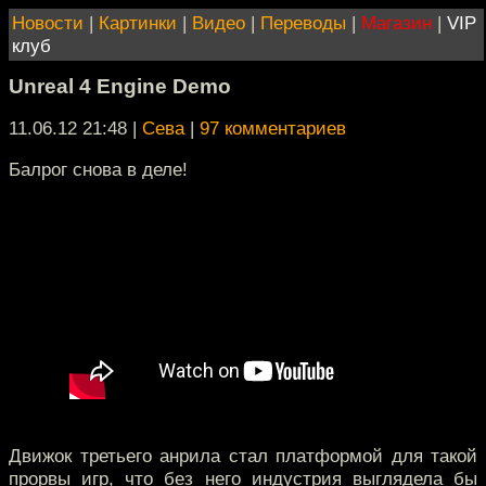
Новости
|
Картинки
|
Видео
|
Переводы
|
Магазин
|
VIP
клуб
Unreal 4 Engine Demo
11.06.12 21:48
|
Сева
|
97 комментариев
Балрог снова в деле!
Движок третьего анрила стал платформой для такой
прорвы игр, что без него индустрия выглядела бы