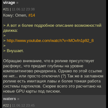
virage
»
#21 |
11.06.12 23:38
Кому: Omen,
#14
> А вот и более подробное описание возможностей
движка:
>
>
http://www.youtube.com/watch?v=MOvfn1p92_8
>
> Внушает.
Обращаю внимание, что в ролике присутствует
расфокус, что придает глубины на уровне
композитингово рендеринга. Однако по этой ссылке
ее нет... или просто отключил (?) Так же в заглавном
ролике есть имитация лавы и более тонкая работа
системы партиклов. Скорее всего это расчитано на
новые GPU карты под писюки.
waters
»
#22 |
11.06.12 23:45