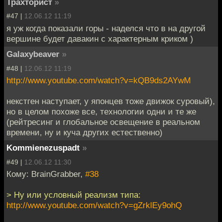
Трахторист
»
#47 |
12.06.12 11:19
я уж когда показали горы - наделся что в на другой
вершине будет давакин с характерным криком )
Galaxybeaver
»
#48 |
12.06.12 11:19
http://www.youtube.com/watch?v=kQB9ds2AYwM
некстген наступает, у японцев тоже движок суровый),
но в целом похоже все, технологии одни и те же
(рейтресинг и глобальное освещение в реальном
времени, ну и куча других естественно)
Kommienezuspadt
»
#49 |
12.06.12 11:30
Кому: BrainGrabber,
#38
> Ну или условный реализм типа:
http://www.youtube.com/watch?v=gZrklEy9ohQ