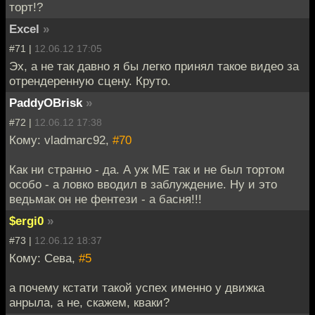
торт!?
Excel
»
#71 |
12.06.12 17:05
Эх, а не так давно я бы легко принял такое видео за
отрендеренную сцену. Круто.
PaddyOBrisk
»
#72 |
12.06.12 17:38
Кому: vladmarc92,
#70
Как ни странно - да. А уж МЕ так и не был тортом
особо - а ловко вводил в заблуждение. Ну и это
ведьмак он не фентези - а басня!!!
$ergi0
»
#73 |
12.06.12 18:37
Кому: Сева,
#5
а почему кстати такой успех именно у движка
анрыла, а не, скажем, кваки?