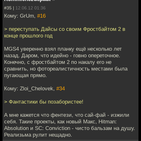
#35 |
12.06.12 01:36
Кому: GrUm,
#16
> переступать Дайсы со своим Фростбайтом 2 в
конце прошлого год
MGS4 уверенно взял планку ещё несколько лет
назад. Даром, что идейно - говно опереточное.
Конечно, с фростбайтом 2 по накалу его не
сравнить, но фотореалистичность местами была
пугающая прямо.
Кому: Zloi_Chelovek,
#34
> Фантастики бы позабористее!
А мне кажется что фентези, что сай-фай - изжили
себя. Такие проекты, как новый Макс, Hitman:
Absolution и SC: Conviction - чисто бальзам на душу.
Реализьма рулит нещадно.