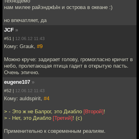
технодемо
нам милее райэнджЫн и острова в океане :)
но впечатляет, да
JCF
»
#51 |
12.06.12 11:43
Кому: Grauk,
#9
Можно круче: задирает голову, громогласно кричит в
небо, пролетающая птица гадит в открытую пасть.
Очень эпично.
eugene107
»
#52 |
12.06.12 11:43
Кому: auldspirit,
#4
> - Это ж не Балрог, это Диабло
[Второй]
!
> - Нет, это Диабло
[Третий]
! (с)
Применительно к современным реалиям.