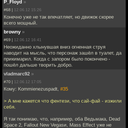
P_Floyd
»
#68 |
12.06.12 15:26
Конечно уже не так впечатляет, но движок скорее
всего мощный.
browny
»
#69 |
12.06.12 16:41
Неожиданно хлынувшая вниз огненная струя
наводит на мысль, что персонаж зашёл в туалет, да
прикимарил. Когда с запором было покончено -
пошёл дальше творить добро.
vladmarc92
»
#70 |
12.06.12 17:05
Кому: Kommienezuspadt,
#35
> А мне кажется что фентези, что сай-фай - изжили
себя.
Я так понимаю, что, например, оба Ведьмака, Dead
Space 2, Fallout New Vegasи, Mass Effect уже не