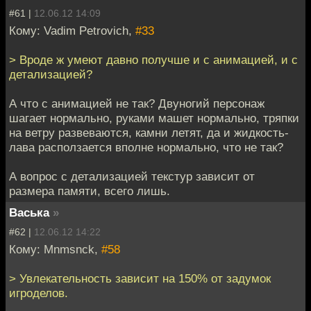
#61 |
12.06.12 14:09
Кому: Vadim Petrovich,
#33
> Вроде ж умеют давно получше и с анимацией, и с
детализацией?
А что с анимацией не так? Двуногий персонаж
шагает нормально, руками машет нормально, тряпки
на ветру развеваются, камни летят, да и жидкость-
лава расползается вполне нормально, что не так?
А вопрос с детализацией текстур зависит от
размера памяти, всего лишь.
Васька
»
#62 |
12.06.12 14:22
Кому: Mnmsnck,
#58
> Увлекательность зависит на 150% от задумок
игроделов.