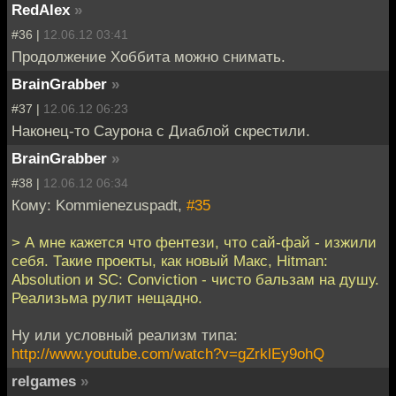
RedAlex
»
#36 |
12.06.12 03:41
Продолжение Хоббита можно снимать.
BrainGrabber
»
#37 |
12.06.12 06:23
Наконец-то Саурона с Диаблой скрестили.
BrainGrabber
»
#38 |
12.06.12 06:34
Кому: Kommienezuspadt,
#35
> А мне кажется что фентези, что сай-фай - изжили
себя. Такие проекты, как новый Макс, Hitman:
Absolution и SC: Conviction - чисто бальзам на душу.
Реализьма рулит нещадно.
Ну или условный реализм типа:
http://www.youtube.com/watch?v=gZrklEy9ohQ
relgames
»