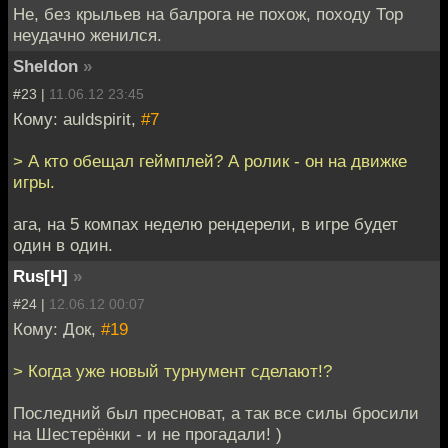
Не, без крыльев на балрога не похож, походу Тор
неудачно женился.
Sheldon
»
#23 |
11.06.12 23:45
Кому: auldspirit,
#7
> А кто обещал геймплей? А ролик - он на движке
игры.
ага, на 5 компах неделю рендерели, в игре будет
один в один.
Rus[H]
»
#24 |
12.06.12 00:07
Кому: Док,
#19
> Когда уже новый турнумент сделают!?
Последний был пресноват, а так все силы бросили
на Шестерёнки - и не прогадали! )