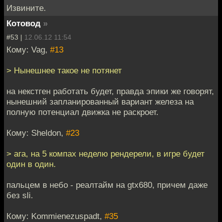
Извините.
Котовод
»
#53 |
12.06.12 11:54
Кому: Vag,
#13
> Нынешнее такое не потянет
на некстген работать будет, правда эпики же говорят,
нынешний запланированный вариант железа на
полную потенциал движка не раскроет.
Кому: Sheldon,
#23
> ага, на 5 компах неделю рендерели, в игре будет
один в один.
пальцем в небо - реалтайм на gtx680, причем даже
без sli.
Кому: Kommienezuspadt,
#35