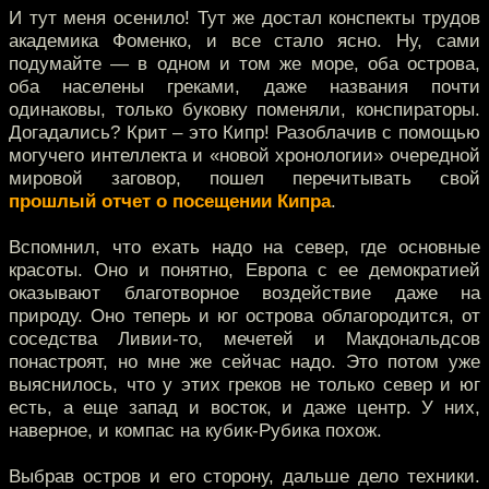
И тут меня осенило! Тут же достал конспекты трудов
академика Фоменко, и все стало ясно. Ну, сами
подумайте — в одном и том же море, оба острова,
оба населены греками, даже названия почти
одинаковы, только буковку поменяли, конспираторы.
Догадались? Крит – это Кипр! Разоблачив с помощью
могучего интеллекта и «новой хронологии» очередной
мировой заговор, пошел перечитывать свой
прошлый отчет о посещении Кипра
.
Вспомнил, что ехать надо на север, где основные
красоты. Оно и понятно, Европа с ее демократией
оказывают благотворное воздействие даже на
природу. Оно теперь и юг острова облагородится, от
соседства Ливии-то, мечетей и Макдональдсов
понастроят, но мне же сейчас надо. Это потом уже
выяснилось, что у этих греков не только север и юг
есть, а еще запад и восток, и даже центр. У них,
наверное, и компас на кубик-Рубика похож.
Выбрав остров и его сторону, дальше дело техники.