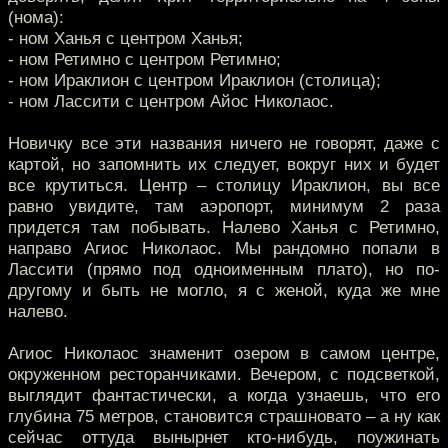
(нома):
- ном Ханья с центром Ханья;
- ном Ретимно с центром Ретимно;
- ном Ираклион с центром Ираклион (столица);
- ном Лассити с центром Айос Николаос.
Новичку все эти названия ничего не говорят, даже с
картой, но запомнить их следует, вокруг них и будет
все крутиться. Центр – столицу Ираклион, вы все
равно увидите, там аэропорт, минимум 2 раза
придется там побывать. Налево Ханья с Ретимно,
направо Агиос Николаос. Мы рандомно попали в
Лассити (прямо под одноименным плато), но по-
другому и быть не могло, я с женой, куда же мне
налево.
Агиос Николаос знаменит озером в самом центре,
окруженном ресторанчиками. Вечером, с подсветкой,
выглядит фантастически, а когда узнаешь, что его
глубина 75 метров, становится страшновато – а ну как
сейчас оттуда вынырнет кто-нибудь, поужинать