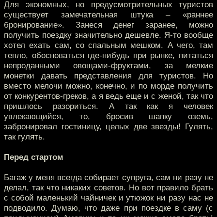
Для экономных, но предусмотрительных туристов
существует замечательная штука – «раннее
бронирование». Занеся денег заранее, можно
получить поездку значительно дешевле. Я-то вообще
хотел ехать сам, со спальным мешком. А чего, там
тепло, обосноваться где-нибудь при рынке, питаться
непроданными овощами-фруктами, за мелкие
монетки давать представления для туристов. Но
вместо мелочи можно, конечно, и по морде получить
от конкурентов-греков, а я ведь еще и с женой, так что
пришлось разориться. А так как я человек
увлекающийся, то, бросив шапку оземь,
забронировал гостиницу, целых две звезды! Гулять,
так гулять.
Перед стартом
Багаж у меня всегда собирает супруга, сам ни разу не
делал, так что никаких советов. Но вот правило брать
с собой маленький чайничек и утюжок ни разу нас не
подводило. Думаю, что даже при поездке в саму (с