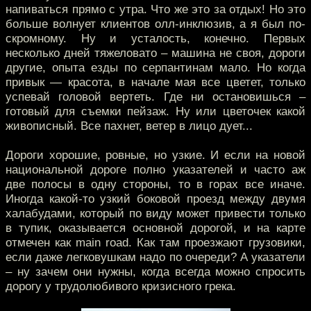
напиваться прямо с утра. Что же это за отдых! Но это
больше волнует клиентов олл-инклюзив, а я был по-
скромному. Ну и усталость, конечно. Первых
несколько дней тяжеловато – машина не своя, дороги
другие, опыта езды по серпантинам мало. Но когда
привык — красота, в начале мая все цветет, только
успевай головой вертеть. Где ни остановишься –
готовый для съемки пейзаж. Ну или цветочек какой
живописный. Все пахнет, ветер в лицо дует...
Дороги хорошие, ровные, но узкие. И если на новой
национальной дороге полно указателей и часто аж
две полосы в одну стороны, то в горах все иначе.
Иногда какой-то узкий боковой проезд между двумя
халабудами, который по виду может привести только
в тупик, оказывается основной дорогой, и на карте
отмечен как main road. Как там проезжают грузовики,
если даже легковушкам надо по очереди? А указатели
– ну зачем они нужны, когда всегда можно спросить
дорогу у трудолюбивого кризисного грека.