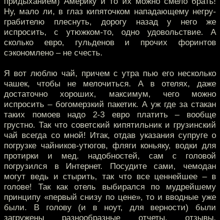
придыханием) Америку и то их можно смело брать!
Ну, мало ли, в глаз кипяточком нападающему негру-
грабителю плеснуть, дорогу назад у него же
испросить, с утюжком-то, одно удовольствие. А
сколько евро, гульденов и прочих форинтов
сэкономлено – не счесть.
Я вот люблю чай, причем с утра пью его несколько
чашек, чтобы не мелочиться. А в отелях, даже
достаточно хороших, максимум, чего можно
испросить – богомерзкий пакетик. А уж где за стакан
таких помоев надо 2-3 евро платить – вообще
грустно. Так что советский кипятильник и грузинский
чай всегда со мной! Итак, отдав указания супруге о
погрузке чайников-утюгов, фляги коньяку, водки для
протирки и мед. надобностей, сам с головой
погрузился в Интернет. Посудите сами, чемодан
могут ведь и стырить, так что все ценнейшее – в
голове! Так как отель выбирался по мудрейшему
принципу «первый снизу по цене», то и вводные уже
были. В голову (и в ноут, для верности) были
загружены разнообразные отчеты, отзывы,