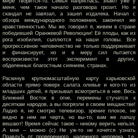
мире творится-то. Семья напряглась, знают уже у
меня, чем такое начало разговора грозит. Но я
скандал не завязал, а зашел издалека. Начал с
обзора международного положения, закончил же
нравственностью. Мы же, говорил я, живем в стране
победившей Оранжевой Революции! Её плоды, как из
рога изобилия, сыплются на наши головы. Все
прогрессивное человечество не только поддерживает
и финансирует, но и в меру сил пытается
воспроизвести этот эксперимент в других,
обделенных благостным сиянием, странах.
Раскинув крупномасштабную карту харьковской
области прямо поверх салата оливье и кого-то из
младших детей, я призывал всмотреться в нее. Весь
Ближний Восток в огне, перемены стучатся к
десяткам народов, а вы погрязли в своем мещанстве!
Ладно я, не смотрю телевизор, зрение плохое, не
видно в нем ни черта, но вы-то, вам же лапшу
вешают! Время сейчас такое – никому верить нельзя.
А мне – можно (с) Не уж-то не хочется узнать
ПравдуЪ от проверенного, надежного человека, т.е.