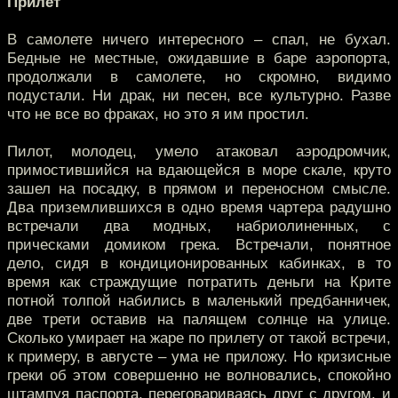
Прилет
В самолете ничего интересного – спал, не бухал.
Бедные не местные, ожидавшие в баре аэропорта,
продолжали в самолете, но скромно, видимо
подустали. Ни драк, ни песен, все культурно. Разве
что не все во фраках, но это я им простил.
Пилот, молодец, умело атаковал аэродромчик,
примостившийся на вдающейся в море скале, круто
зашел на посадку, в прямом и переносном смысле.
Два приземлившихся в одно время чартера радушно
встречали два модных, набриолиненных, с
прическами домиком грека. Встречали, понятное
дело, сидя в кондиционированных кабинках, в то
время как страждущие потратить деньги на Крите
потной толпой набились в маленький предбанничек,
две трети оставив на палящем солнце на улице.
Сколько умирает на жаре по прилету от такой встречи,
к примеру, в августе – ума не приложу. Но кризисные
греки об этом совершенно не волновались, спокойно
штампуя паспорта, переговариваясь друг с другом, и