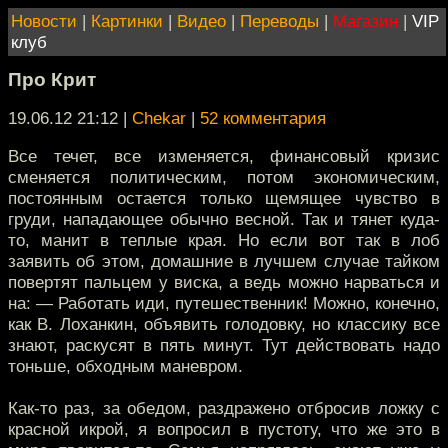
Новости
|
Картинки
|
Видео
|
Переводы
|
Магазин
|
VIP
клуб
Про Крит
19.06.12 21:12
|
Chekar
|
52 комментария
Все течет, все изменяется, финансовый кризис
сменяется политическим, потом экономическим,
постоянным остается только щемящее чувство в
груди, нападающее обычно весной. Так и тянет куда-
то, манит в теплые края. Но если вот так в лоб
заявить об этом, домашние в лучшем случае тайком
повертят пальцем у виска, а ведь можно нарваться и
на: — Работать иди, путешественник! Можно, конечно,
как В. Лоханкин, объявить голодовку, но классику все
знают, раскусят в пять минут. Тут действовать надо
тоньше, обходным маневром.
Как-то раз, за обедом, раздражено отбросив ложку с
красной икрой, я вопросил в пустоту, что же это в