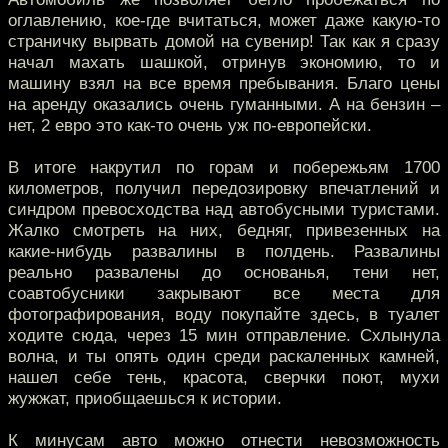
оглавлению, кое-где вчитаться, может даже какую-то
страничку вырвать домой на сувенир! Так как я сразу
начал махать шашкой, отринув экономию, то и
машину взял на все время пребывания. Благо цены
на аренду оказались очень гуманными. А на бензин –
нет, 2 евро это как-то очень уж по-европейски.
В итоге накрутил по горам и побережьям 1700
километров, получил передозировку впечатлений и
синдром превосходства над автобусными туристами.
Жалко смотреть на них, бедняг, привезенных на
какие-нибудь развалины в полдень. Развалины
реально развалены до основанья, тени нет,
соавтобусники закрывают все места для
фотографирования, воду покупайте здесь, в туалет
ходите сюда, через 15 мин отправление. Схлынула
волна, и ты опять один среди раскаленных камней,
нашел себе тень, красота, сверчки поют, мухи
жужжат, приобщаешься к истории.
К минусам авто можно отнести невозможность