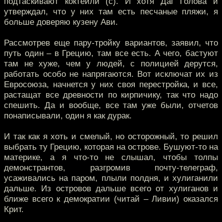
подтаскивают коктейли (с). И хотя Даг Голова и
утверждал, что у них там есть песчаные пляжи, я
больше доверяю кузену Ави.
Рассмотрев еще пару-тройку вариантов, заявил, что
путь один – в Грецию, там все есть. А чего, бастуют
там не хуже, чем у людей, с полицией дерутся,
работать особо не напрягаются. Вот исключат их из
Евросоюза, начнется у них своя перестройка, и все,
растащат все древности по кирпичику, так что надо
спешить. Да и вообще, все там уже были, отчетов
понаписывали, один я как дурак.
И так как я хоть и смелый, но осторожный, то решил
выбрать ту Грецию, которая на острове. Бушуют-то на
материке, а я что-то не слышал, чтобы толпы
демонстрантов, разгромив почту-телеграф,
усаживались на паром, плыли полдня, и хулиганили
дальше. Из островов дальше всего от хулиганов и
ближе всего к демократии (читай – Ливии) оказался
Крит.