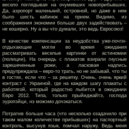
весело поглядывая на очумевших новоприбывших.
Да, аэропорт маленький, островной, но даже в нем
было шесть кабинок на прием. Видимо, из
соображения экономии больше двух задействовать –
не кошерно. Ну а вы что думали, это ведь Евросоюз!
В качестве компенсации за неудобства уже-почти-
отдыхающие могли во время ожидания
рассматривать веселые картинки от астиномии
(полиции). На очередь с плакатов взирали гнусные
зарешеченные рожи, а ласковая надпись
предупреждала – евро-то трать, но не забывай, что ты
в гостях, если что – за решетку. Очень, очень яркий
контраст с Украиной, где на каждом шагу плакаты с
работягой, который радостно лыбится в ожидании
Евро 2012. Типа, только прыйиджайтэ, господа
эуропэйци, нэ можэмо дочэкатыся.
Потратив больше часа (что несколько озадачило при
таком малом количестве прибывших) на паспортный
контроль, высунув язык, помчал наружу. Ведь меня