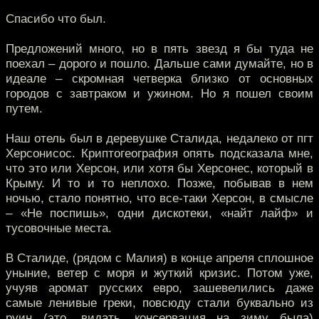
Спасибо что был.
Предложений много, но в пять звезд я бы туда не
поехал – дорого и пошло. Дальше сами думайте, но в
идеале – скромная четверка близко от основных
городов с завтраком и ужином. Но я пошел своим
путем.
Наш отель был в деревушке Сталида, недалеко от пгт
Херсонисос. Криптогеография опять подсказала мне,
что это или Херсон, или хотя бы Херсонес, который в
Крыму. И то и то неплохо. Позже, побывав в нем
ночью, стало понятно, что все-таки Херсон, в смысле
– «Не поспишь», одни дискотеки, «найт лайф» и
тусовочные места.
В Сталиде, (рядом с Малия) в конце апреля сплошное
уныние, ветер с моря и жуткий кризис. Потом уже,
учуяв аромат русских евро, зашевелились даже
самые ленивые греки, повсюду стали буквально из
руин (это, видать, консервация на зиму была)