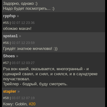
Задорно, однако :)
Надо будет посмотреть... :)
rppfsp
»
#55 |
02.07.12 23:36
обожаю махач!
spstas1
»
#56 |
02.07.12 23:59
Грядёт знатное мочилово! :))
Shoes
»
#57 |
03.07.12 03:27
Рза вон какой, оказывается, многогранный - и
сценарий сваял, и снял, и снялся, и в саундтреке
поучаствовал.
Трейлер - бодрый, буду смотреть.
stapler
»
#58 |
03.07.12 07:19
Кому: Goblin,
#20