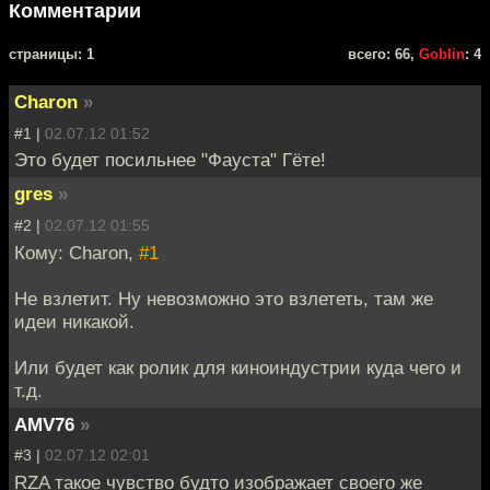
Комментарии
cтраницы: 1
всего: 66,
Goblin
: 4
Charon
»
#1 |
02.07.12 01:52
Это будет посильнее "Фауста" Гёте!
gres
»
#2 |
02.07.12 01:55
Кому: Charon,
#1
Не взлетит. Ну невозможно это взлететь, там же
идеи никакой.
Или будет как ролик для киноиндустрии куда чего и
т.д.
AMV76
»
#3 |
02.07.12 02:01
RZA такое чувство будто изображает своего же