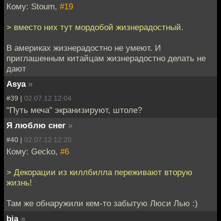
Кому: Stoum,
#19
> вместо них тут мордобой жизнерадостный.
В америках жизнерадостно не умеют. И
приглашенным китайцам жизнерадостно делать не
дают
Asya
»
#39 |
02.07.12 12:04
"Путь меча" экранизируют, штоле?
Я люблю снег
»
#40 |
02.07.12 12:20
Кому: Gecko,
#6
> Декорации из киллбилла переживают вторую
жизнь!
Там же обнаружили кем-то забытую Люси Лью :)
bia
»