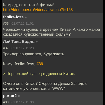
Камрад, есть такой фильм!
http://kino.oper.ru/video/view.php?t=153
feniks-fess
»
#36 |
02.07.12 11:01
Чернокожий кузнец в древнем Китае. А какого жанра
ожидается художественный фильм?
Лай Тинь Видль
»
#37 |
02.07.12 11:28
Трейлер понравился, буду ждать.
Кому: feniks-fess,
#36
> Чернокожий кузнец в древнем Китае.
С чего он в Китае? Скорее на Диком Западе с
китайским уклоном, как в "WWW"
porter2
»
#38 |
02.07.12 11:30