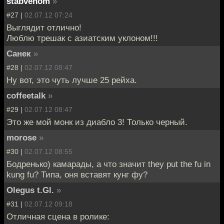
stabvenom
»
#27 |
02.07.12 07:24
Выглядит отлично!
Люблю трешак с азиатским уклоном!!!
Санек
»
#28 |
02.07.12 08:47
Ну вот, это чуть лучше 25 рейха.
coffeetalk
»
#29 |
02.07.12 08:47
Это же мой монк из диабло 3! Только черный.
morose
»
#30 |
02.07.12 08:55
Бодренько) камарады, а что значит they put the fu in
kung fu? Типа, оня вставят кунг фу?
Olegus t.Gl.
»
#31 |
02.07.12 09:18
Отличная сцена в ролике: