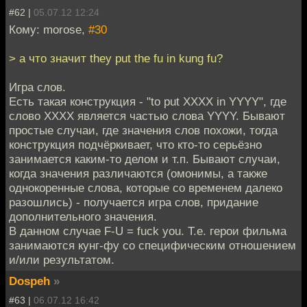
#62 |
05.07.12 12:24
Кому: morose,
#30
> а что значит they put the fu in kung fu?
Игра слов.
Есть такая конструкция - "to put XXXX in YYYY", где
слово XXXX является частью слова YYYY. Бывают
простые случаи, где значения слов похожи, тогда
конструкция подчёркивает, что кто-то серьёзно
занимается каким-то делом и т.п. Бывают случаи,
когда значения различаются (омонимы, а также
однокоренные слова, которые со временем далеко
разошлись) - получается игра слов, придание
дополнительного значения.
В данном случае F-U = fuck you. Т.е. герои фильма
занимаются кунг-фу со специфическим отношением
и/или результатом.
Dospeh
»
#63 |
06.07.12 16:42