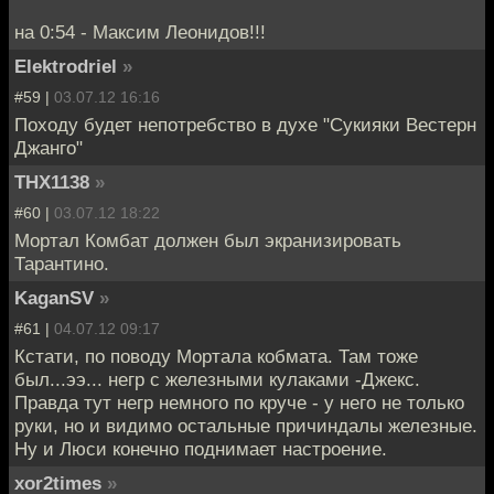
на 0:54 - Максим Леонидов!!!
Elektrodriel
»
#59 |
03.07.12 16:16
Походу будет непотребство в духе "Сукияки Вестерн
Джанго"
THX1138
»
#60 |
03.07.12 18:22
Мортал Комбат должен был экранизировать
Тарантино.
KaganSV
»
#61 |
04.07.12 09:17
Кстати, по поводу Мортала кобмата. Там тоже
был...ээ... негр с железными кулаками -Джекс.
Правда тут негр немного по круче - у него не только
руки, но и видимо остальные причиндалы железные.
Ну и Люси конечно поднимает настроение.
xor2times
»