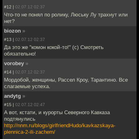
#12 |
02.07.12 02:37
Что-то не понял по ролику, Люську Лу трахнут или
нет?
biozon
»
#13 |
02.07.12 02:37
Да это же "комон кокой-то!" (с) Смотреть
обязательно!
vorobey
»
#14 |
02.07.12 02:37
Мордобой, женщины, Рассел Кроу, Тарантино. Все
слагаемые успеха.
andytg
»
#15 |
02.07.12 02:47
А вот, кстати, и курорты Северного Кавказа
подтянулись
http://nnm.ru/blogs/girlfriendHudo/kavkazskaya-
plennica-2-ili-zachem/