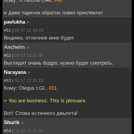
Кому: Я люблю снег,
#40
и даже паричок обратно ловко приклеили!
pavlukha
»
#51 |
02.07.12 19:43
Видимо, отличное кино будет.
Anchelm
»
#52 |
02.07.12 21:05
Выглядит очень бодро, нужно будет смотреть.
Narayana
»
#53 |
02.07.12 21:13
Кому: Olegus t.Gl.,
#31
> You are business. This is plesuare.
Вот! Слова истинного джыгита!
Shurik
»
#54 |
02.07.12 21:21