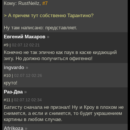
Кому: RustNeilz,
#7
> А причем тут собственно Тарантино?
Ну там написано: представляет.
Евгений Макаров
»
#9 |
02.07.12 02:21
Конечно не так эпично как паук в каске кидающий
зигу. Но должно получиться офигенно!
ingvardo
»
#10 |
02.07.12 02:26
круто!
Раз-Два
»
#11 |
02.07.12 02:34
Батисту сначала не признал! Ну и Кроу в плохом не
снимется, а если и снимется, то будет украшением
картины в любом случае.
Afrikoza
»