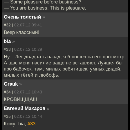
— Some pleasure before business?
— You are business. This is plesuare.
Очень толстый
»
#32 |
02.07.12 09:41
Веер классный!
bia
»
#33 |
02.07.12 10:29
Ну... Лет двадцать назад, я б пошел на его просмотр.
А щас меня насилие ваще не вставляет. Лучше- бы
про бабочек, там, милых ребятишек, умных дядей,
милых тётей и любофь.
Grauk
»
#34 |
02.07.12 10:43
КРОВИЩЩА!!!
Евгений Макаров
»
#35 |
02.07.12 10:44
Кому: bia,
#33