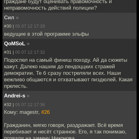
граждане будут оценивать правомочность и
неправомочность действий полиции?
Сил
»
#30 |
05.07.12 17:28
ведущие в этой программе эльфы
QoMSoL
»
#31 |
05.07.12 17:32
Подоспел на самый финиш походу. Ай да сюжеты
кажут. Далеко нашим до пендоццких стражей
демократии. Те б сразу постреляли всех. Наши
вежливо общаются и отхватывают пиздюлей. Какая
прелесть.
Andrei-s
»
#32 |
05.07.12 17:36
Кому: magestr,
#26
Гражданин, мягко говоря, раздражает. Всё время
перебивает и несёт странное. Его, я так понимаю,
позвали на замену Никонова.