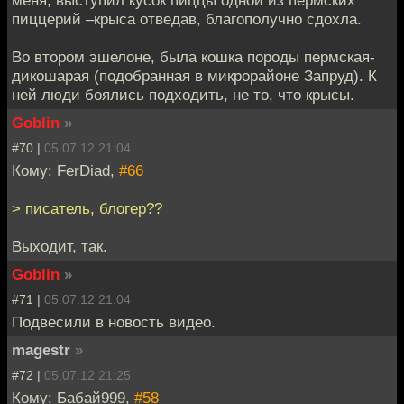
пиццерий –крыса отведав, благополучно сдохла.
Во втором эшелоне, была кошка породы пермская-
дикошарая (подобранная в микрорайоне Запруд). К
ней люди боялись подходить, не то, что крысы.
Goblin
»
#70 |
05.07.12 21:04
Кому: FerDiad,
#66
> писатель, блогер??
Выходит, так.
Goblin
»
#71 |
05.07.12 21:04
Подвесили в новость видео.
magestr
»
#72 |
05.07.12 21:25
Кому: Бабай999,
#58