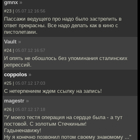
gmnx
»
#23 |
05.07.12 16:56
Пассажи ведущего про надо было застрелить в
ответ прекрасны. Все надо делать как в кино с
пистолетами.
Vault
»
#24 |
05.07.12 16:57
И опять не обошлось без упоминания сталинских
репрессий.
coppolos
»
#25 |
05.07.12 17:03
С нетерпением ждем ссылку на запись!
magestr
»
#26 |
05.07.12 17:18
"У моего тестя операция на сердце была - а тут
постовой. С золотым Стечкиным!
Гадыненавижу!
Ну я конечно позвонил потом своему знакомому ..."