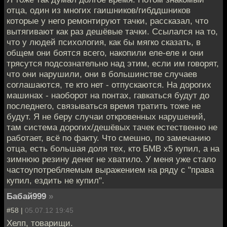
отца, один из многих гаишников/гибддшников
которые у него ремонтируют тачки, рассказал, что
вытягивают как раз дешёвые тачки. Ссылался на то,
что у людей психология, как бы мягко сказать, в
общем они боятся всего, накопили еле-еле и они
трясутся подсознательно над этим, если им говорят,
что они нарушили, они в большинстве случаев
соглашаются, те кто нет - отпускаются. На дорогих
машинах - наоборот на понтах, гавкаться будут до
последнего, связываться время тратить тоже не
будут. Я не беру случаи откровенных нарушений,
там система дорогих/дешёвых тачек естественно не
работает, всё по факту. Что смешно, по замечанию
отца, есть большая доля тех, кто БМВ х5 купил, а на
зимнюю резину денег не хватило. У меня уже стало
частоупотребляемым выражением на ряду с "права
купил, ездить не купил".
Бабай999
»
#58 |
05.07.12 19:45
Хелп, товарищи.