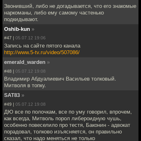
Звонивший, либо не догадывается, что его знакомые
наркоманы, либо ему самому частенько
подкидывают.
Oshib-kun
»
#47 |
05.07.12 19:06
Запись на сайте пятого канала
http://www.5-tv.ru/video/507086/
emerald_warden
»
#48 |
05.07.12 19:08
Владимир Абдуалиевич Васильев толковый.
Митволя в топку.
SAT83
»
#49 |
05.07.12 19:08
ДЮ все по полочкам, все по уму говорил, впрочем,
как всегда, Митволь порол либероидную чушь,
особенно повеселило про тестя, Баконин - адвокат
порадовал, толково изъясняется, он правильно
сказал, что надо меняться не только