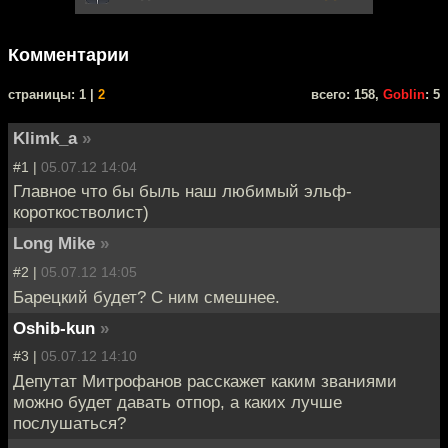
Комментарии
cтраницы: 1 |
2
всего: 158,
Goblin
: 5
Klimk_a
»
#1 |
05.07.12 14:04
Главное что бы быль наш любимый эльф-
короткостволист)
Long Mike
»
#2 |
05.07.12 14:05
Барецкий будет? С ним смешнее.
Oshib-kun
»
#3 |
05.07.12 14:10
Депутат Митрофанов расскажет каким званиями
можно будет давать отпор, а каких лучше
послушаться?