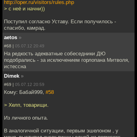
http://oper.ru/visitors/rules.php
> с неё и начни))
Поступил согласно Уставу. Если получилось -
спасибо, камрад.
aetos
»
#68 |
05.07.12 20:49
На редкость адекватные собеседники ДЮ
подобрались - за исключением горлопана Митволя,
истессна
Dimek
»
#69 |
05.07.12 20:59
Кому: Бабай999,
#58
> Хелп, товарищи.
Из личного опыта.
В аналогичной ситуации, первым эшелоном , у
меня, выступил кусок пиццы одной из пермских