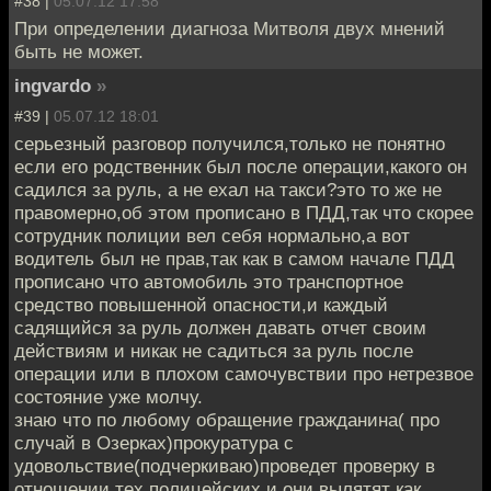
#38 |
05.07.12 17:58
При определении диагноза Митволя двух мнений
быть не может.
ingvardo
»
#39 |
05.07.12 18:01
серьезный разговор получился,только не понятно
если его родственник был после операции,какого он
садился за руль, а не ехал на такси?это то же не
правомерно,об этом прописано в ПДД,так что скорее
сотрудник полиции вел себя нормально,а вот
водитель был не прав,так как в самом начале ПДД
прописано что автомобиль это транспортное
средство повышенной опасности,и каждый
садящийся за руль должен давать отчет своим
действиям и никак не садиться за руль после
операции или в плохом самочувствии про нетрезвое
состояние уже молчу.
знаю что по любому обращение гражданина( про
случай в Озерках)прокуратура с
удовольствие(подчеркиваю)проведет проверку в
отношении тех полицейских и они вылятят как