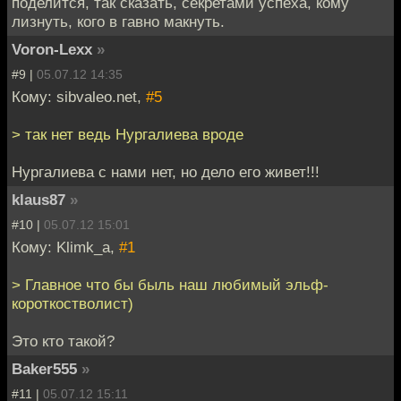
поделится, так сказать, секретами успеха, кому
лизнуть, кого в гавно макнуть.
Voron-Lexx
»
#9 |
05.07.12 14:35
Кому: sibvaleo.net,
#5
> так нет ведь Нургалиева вроде
Нургалиева с нами нет, но дело его живет!!!
klaus87
»
#10 |
05.07.12 15:01
Кому: Klimk_a,
#1
> Главное что бы быль наш любимый эльф-
короткостволист)
Это кто такой?
Baker555
»
#11 |
05.07.12 15:11