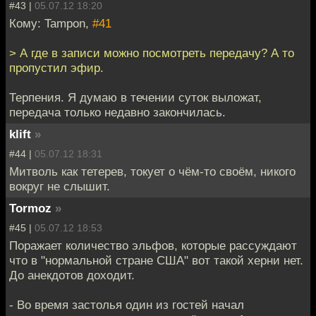
#43 |
05.07.12 18:20
Кому: Tampon,
#41
> А где в записи можно посмотреть передачу? А то
пропустил эфир.
Терпения. Я думаю в течении суток выложат,
передача только недавно закончилась.
klift
»
#44 |
05.07.12 18:31
Митволь как тетерев, токует о чём-то своём, никого
вокруг не слышит.
Tormoz
»
#45 |
05.07.12 18:53
Поражает количество эльфов, которые рассуждают
что в "нормальной стране США" вот такой херни нет.
До анекдотов доходит.
- Во время застолья один из гостей начал