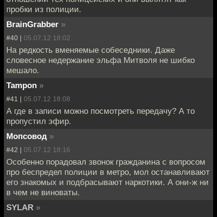
пробки из полиции.
BrainGrabber
»
#40 |
05.07.12 18:02
На редкость вменяемые собеседники. Даже
словесное недержание эльфа Митволя не шибко
мешало.
Tampon
»
#41 |
05.07.12 18:08
А где в записи можно посмотреть передачу? А то
пропустил эфир.
Мопсовод
»
#42 |
05.07.12 18:16
Особенно порадовал звонок гражданина с вопросом
про беспредел полиции в метро, мол останавливают
его знакомых и подбрасывают наркотики. А они-ж ни
в чем не виноваты.
SYLAR
»