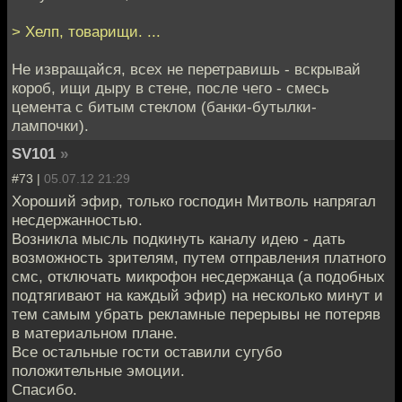
> Хелп, товарищи. ...
Не извращайся, всех не перетравишь - вскрывай
короб, ищи дыру в стене, после чего - смесь
цемента с битым стеклом (банки-бутылки-
лампочки).
SV101
»
#73 |
05.07.12 21:29
Хороший эфир, только господин Митволь напрягал
несдержанностью.
Возникла мысль подкинуть каналу идею - дать
возможность зрителям, путем отправления платного
смс, отключать микрофон несдержанца (а подобных
подтягивают на каждый эфир) на несколько минут и
тем самым убрать рекламные перерывы не потеряв
в материальном плане.
Все остальные гости оставили сугубо
положительные эмоции.
Спасибо.