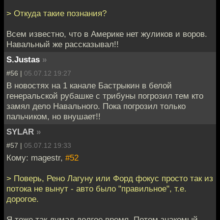
> Откуда такие познания?
Всем известно, что в Америке нет жуликов и воров.
Навальный же рассказывал!!
S.Justas
»
#56 |
05.07.12 19:27
В новостях на 1 канале Бастрыкин в белой
генеральской рубашке с трибуны погрозил тем кто
замял дело Навального. Пока погрозил только
пальчиком, но внушает!!
SYLAR
»
#57 |
05.07.12 19:33
Кому: magestr,
#52
> Поверь, Рено Лагуну или Форд фокус просто так из
потока не вынут - авто было "правильное", т.е.
дорогое.
Я тоже так думал долгое время. Потом знакомый