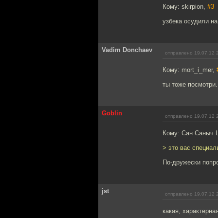
Кому: skirpion,
#3
узбека осудили на
Vadim Donchaev
отправлено 19.07.12 
Кому: mort_i_mer,
ты тоже посмотри.
Goblin
отправлено 19.07.12 
Кому: Сан Саныч 
> это вас специал
По-дружески попр
jst
отправлено 19.07.12 
какая, характерна