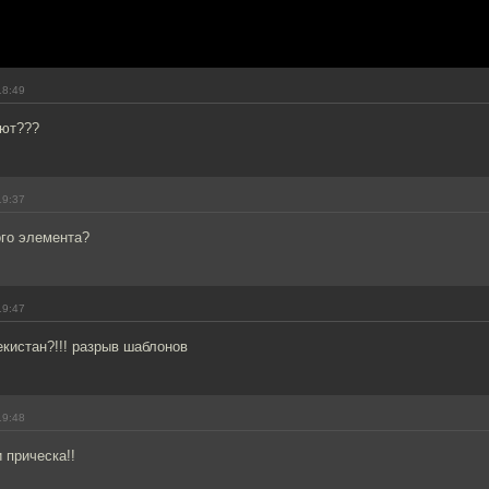
18:49
ают???
19:37
ого элемента?
19:47
екистан?!!! разрыв шаблонов
19:48
 прическа!!