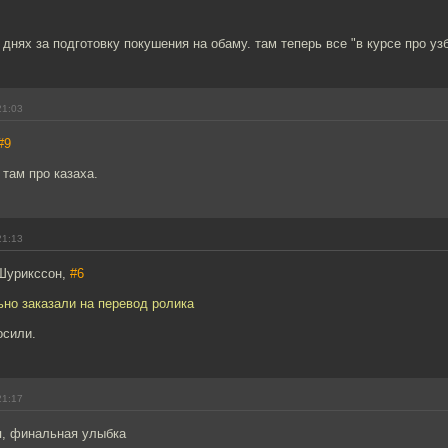
 днях за подготовку покушения на обаму. там теперь все "в курсе про уз
21:03
#9
 там про казаха.
21:13
Шурикссон,
#6
ьно заказали на перевод ролика
осили.
21:17
я, финальная улыбка