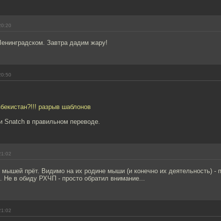
20:20
Ленинградском. Завтра дадим жару!
20:50
збекистан?!!! разрыв шаблонов
и Snatch в правильном переводе.
21:02
у мышей прёт. Видимо на их родине мыши (и конечно их деятельность) - 
. Не в обиду РХЧП - просто обратил внимание...
21:02