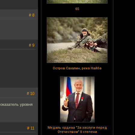
65
# 8
# 9
Остров Сахалин, река Найба
# 10
показатель уровня
Медаль ордена "За заслуги перед
# 11
Отечеством" II степени