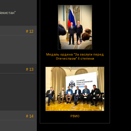
бекистан"
# 12
Медаль ордена "За заслуги перед
Отечеством" II степени
# 13
# 14
РВИО