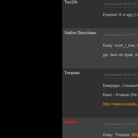
Tuz@k
отправлено 19.07.12 
Ееееее! А я иду:)
Vadim Donchaev
отправлено 19.07.12 
Кому: mort_i_mer,
да. был не прав, 
Tmaster
отправлено 19.07.12 
Камрады, слышал
Кино - Атаман (Hе
http://www.youtub
Goblin
отправлено 19.07.12 
Кому: Tmaster,
#1