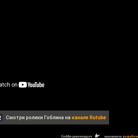
Смотри ролики Гоблина на
канале Rutube
Goblin рекомендует
заказывать
разработ