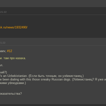
 21:22
isk.ru/news/1932490/
21:22
haev,
#12
и. там про казаха.
ел.
кий?)
he's an Uzbekistanian. (Если быть точным, он узбекистанец.)
've been dialing with this those sneaky Russian dogs. (Узбекистанец? Я уже
кими ублюдками.)
оказательства?