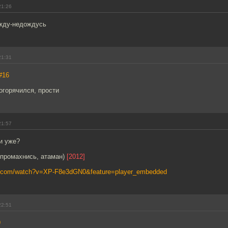
21:26
 жду-недождусь
21:31
#16
погорячился, прости
21:57
и уже?
 промахнись, атаман)
[2012]
e.com/watch?v=XP-F8e3dGN0&feature=player_embedded
22:51
9