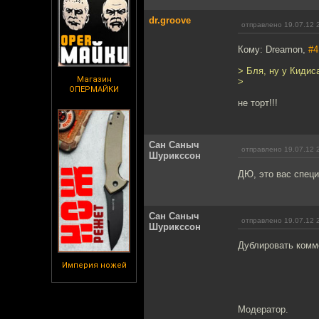
dr.groove
отправлено 19.07.12 
Кому: Dreamon,
#4
> Бля, ну у Кидиса
Магазин
>
ОПЕРМАЙКИ
не торт!!!
Сан Саныч
отправлено 19.07.12 
Шурикссон
ДЮ, это вас специ
Сан Саныч
отправлено 19.07.12 
Шурикссон
Дублировать комм
Империя ножей
Модератор.