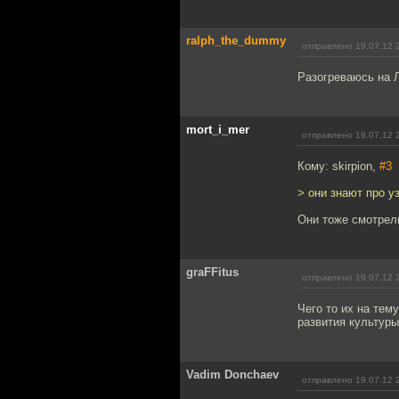
ralph_the_dummy
отправлено 19.07.12 
Разогреваюсь на 
mort_i_mer
отправлено 19.07.12 
Кому: skirpion,
#3
> они знают про у
Они тоже смотрел
graFFitus
отправлено 19.07.12 
Чего то их на тем
развития культуры
Vadim Donchaev
отправлено 19.07.12 