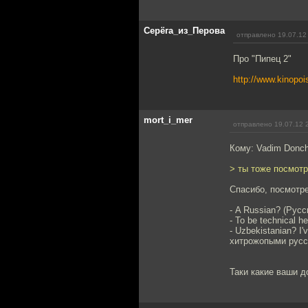
Серёга_из_Перова
отправлено 19.07.12
Про "Пипец 2"
http://www.kinopo
mort_i_mer
отправлено 19.07.12 
Кому: Vadim Donc
> ты тоже посмотр
Спасибо, посмотр
- A Russian? (Русс
- To be technical 
- Uzbekistanian? I
хитрожопыми русс
Таки какие ваши д