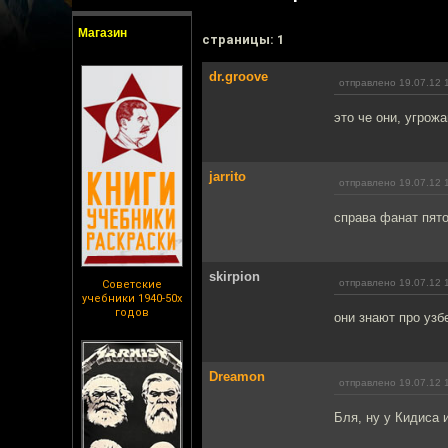
Магазин
cтраницы: 1
dr.groove
отправлено 19.07.12 
это че они, угрож
jarrito
отправлено 19.07.12 
справа фанат пят
skirpion
отправлено 19.07.12 
Советские
учебники 1940-50х
годов
они знают про узб
Dreamon
отправлено 19.07.12 
Бля, ну у Кидиса и