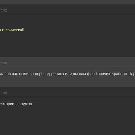
20:02
 и прическа!!
20:08
ально заказали на перевод ролика или вы сам фан Горячих Красных Пер
20:08
ентарии не нужно.