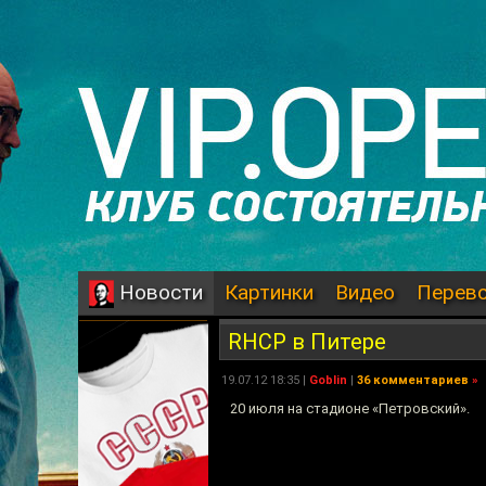
Картинки
Видео
Перев
Новости
RHCP в Питере
19.07.12 18:35 |
Goblin
|
36 комментариев
»
20 июля на стадионе «Петровский».