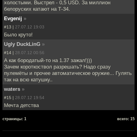
холостыми. Выстрел - 0,5 USD. За миллион
белоруских катают на Т-34.
Evgenij
»
#13 |
27.07.12 19:03
Было круто!
Ugly DuckLinG
»
#14 |
28.07.12 00:56
А как бородатый-то на 1.37 зажал!)))
Зачем короткоствол разрешать? Надо сразу
пулемёты и прочее автоматическое оружие... Гулять
так на всю катушку..
waters
»
#15 |
28.07.12 19:54
Мечта детства
cтраницы: 1
всего: 15