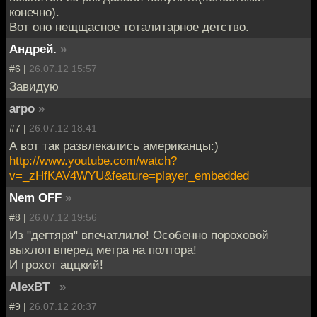
конечно).
Вот оно нещщасное тоталитарное детство.
Андрей.
»
#6 |
26.07.12 15:57
Завидую
arpo
»
#7 |
26.07.12 18:41
А вот так развлекались американцы:)
http://www.youtube.com/watch?
v=_zHfKAV4WYU&feature=player_embedded
Nem OFF
»
#8 |
26.07.12 19:56
Из "дегтяря" впечатлило! Особенно пороховой
выхлоп вперед метра на полтора!
И грохот аццкий!
AlexBT_
»
#9 |
26.07.12 20:37