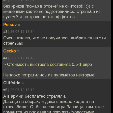
без криков "пожар в отсеке" не считово!!! :)) с
мишенями как-то не подготовились, стрельба из
пулемёта по траве не так эффектна.
Peisov
»
#3 |
26.07.12 13:54
Очень жалею, что не получилось выбраться на эти
стрельбы!
Gecko
»
#4 |
26.07.12 14:18
> Стоимость выстрела составила 0.5-1 евро
Неплохо потратились из пулемётов некторые!
Cliffside
»
#5 |
26.07.12 15:19
А в армии бесплатно стреляли.
Да еще на сборах, и даже в школе ходили на
стрельбище. О, была еще игра Зарница, там тоже
помнится из рпк давали популять(холостыми