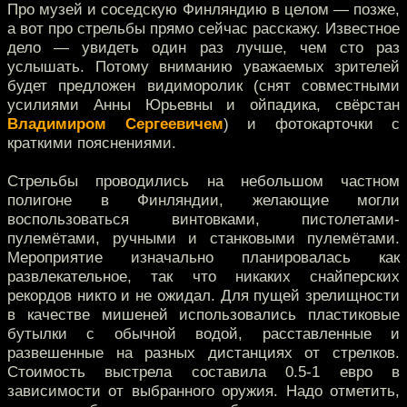
Про музей и соседскую Финляндию в целом — позже,
а вот про стрельбы прямо сейчас расскажу. Известное
дело — увидеть один раз лучше, чем сто раз
услышать. Потому вниманию уважаемых зрителей
будет предложен видиморолик (снят совместными
усилиями Анны Юрьевны и ойпадика, свёрстан
Владимиром Сергеевичем
) и фотокарточки с
краткими пояснениями.
Стрельбы проводились на небольшом частном
полигоне в Финляндии, желающие могли
воспользоваться винтовками, пистолетами-
пулемётами, ручными и станковыми пулемётами.
Мероприятие изначально планировалась как
развлекательное, так что никаких снайперских
рекордов никто и не ожидал. Для пущей зрелищности
в качестве мишеней использовались пластиковые
бутылки с обычной водой, расставленные и
развешенные на разных дистанциях от стрелков.
Стоимость выстрела составила 0.5-1 евро в
зависимости от выбранного оружия. Надо отметить,