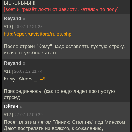
ЫЫ-Ы-Ы-Ы!!!
[воет и грызёт локти от зависти, катаясь по полу]
Reyand
»
#10 |
26.07.12 21:25
http://oper.ru/visitors/rules.php
После строки "Кому" надо оставлять пустую строку,
иначе неудобно читать.
Reyand
»
#11 |
26.07.12 21:44
Кому: AlexBT_,
#9
Присоединяюсь. (как то недоглядел про пустую
строку)
Ойген
»
#12 |
27.07.12 09:29
Посетил этим летом "Линию Сталина" под Минском.
Дают пострелять из всякого, к сожалению,