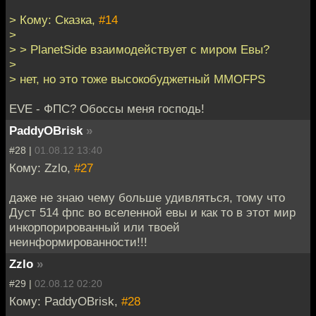
> Кому: Сказка,
#14
>
> > PlanetSide взаимодействует с миром Евы?
>
> нет, но это тоже высокобуджетный ММОFPS
EVE - ФПС? Обоссы меня господь!
PaddyOBrisk
»
#28 |
01.08.12 13:40
Кому: Zzlo,
#27
даже не знаю чему больше удивляться, тому что
Дуст 514 фпс во вселенной евы и как то в этот мир
инкорпорированный или твоей
неинформированности!!!
Zzlo
»
#29 |
02.08.12 02:20
Кому: PaddyOBrisk,
#28