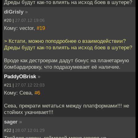
Дреды будут как-то влиять на исход боев в шутере?
diGrisly
»
#20 |
27.07.12 19:06
Кому: vector,
#19
> Кстати, можно поподробнее о взаимодействии?
Дреды будут как-то влиять на исход боев в шутере?
Вроде как дестроерам дадут бонус на планетарную
бомбардировку, что подразумевает её наличие.
PaddyOBrisk
»
#21 |
27.07.12 22:03
Кому: Сева,
#6
Сева, прекрати метаться между платформами!!! не
стойких укачивает!!!
sager
»
#22 |
28.07.12 01:29
Трейлер хорош, геймплей мягко говоря не