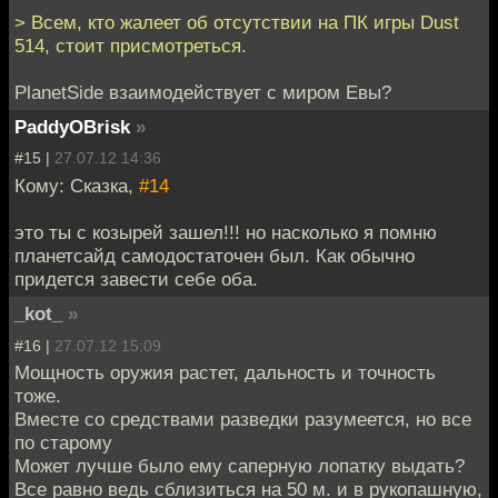
> Всем, кто жалеет об отсутствии на ПК игры Dust
514, стоит присмотреться.
PlanetSide взаимодействует с миром Евы?
PaddyOBrisk
»
#15 |
27.07.12 14:36
Кому: Сказка,
#14
это ты с козырей зашел!!! но насколько я помню
планетсайд самодостаточен был. Как обычно
придется завести себе оба.
_kot_
»
#16 |
27.07.12 15:09
Мощность оружия растет, дальность и точность
тоже.
Вместе со средствами разведки разумеется, но все
по старому
Может лучше было ему саперную лопатку выдать?
Все равно ведь сблизиться на 50 м. и в рукопашную,