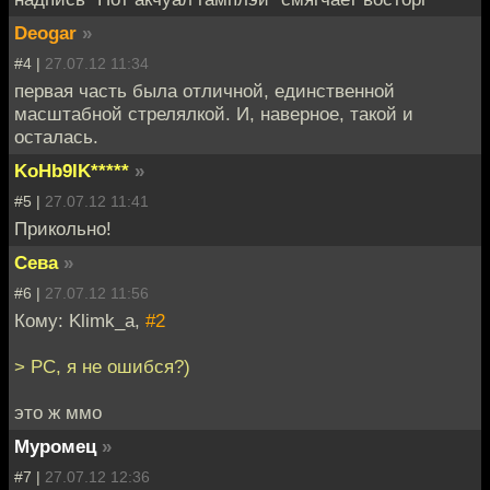
Deogar
»
#4 |
27.07.12 11:34
первая часть была отличной, единственной
масштабной стрелялкой. И, наверное, такой и
осталась.
KoHb9IK*****
»
#5 |
27.07.12 11:41
Прикольно!
Сева
»
#6 |
27.07.12 11:56
Кому: Klimk_a,
#2
> PC, я не ошибся?)
это ж ммо
Муромец
»
#7 |
27.07.12 12:36