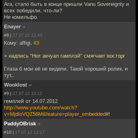
Ага, стало быть в конце пришли Vanu Sovereignty и
всех победили, что-ли?
Не комильфо.
Enayer
»
#8 |
27.07.12 12:43
Кому: affigi,
#3
> надпись "Нот акчуал гамплэй" смягчает восторг
Глаза б мои её не видели. Такой хороший ролик, и
тут..
Wooklost
»
#9 |
27.07.12 13:12
гемплей от 14.07.2012
http://www.youtube.com/watch?
v=MjdloVQZ56M&feature=player_embedded
#!
PaddyOBrisk
»
#10 |
27.07.12 13:17