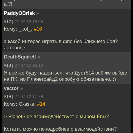
а ?!
PaddyOBrisk
»
#17 |
27.07.12 16:08
Кому: _kot_,
#16
а какой интерес играть в фпс без ближнего боя?
артовод?
DeathSquirell
»
#18 |
27.07.12 16:10
Я всё же буду надеяться, что Дуст514 всё же выйдет
на ПК, но Планетсайд2 опробую обязательно. :)
vector
»
#19 |
27.07.12 17:39
Кому: Сказка,
#14
> PlanetSide взаимодействует с миром Евы?
Кстати, можно поподробнее о взаимодействии?