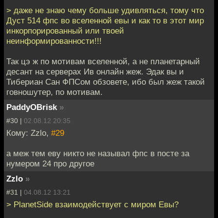
> даже не знаю чему больше удивляться, тому что
Дуст 514 фпс во вселенной евы и как то в этот мир
инкорпорированный или твоей
неинформированности!!!
Так цэ ж по мотивам вселенной, а не планетарный
десант на серверах Ив онлайн жеж. Эдак вы и
Тибериан Сан ФПСом обзовете, ибо был жеж такой
говношутер, по мотивам.
PaddyOBrisk
»
#30 |
02.08.12 20:35
Кому: Zzlo,
#29
а меж тем еву никто не называл фпс в посте за
нумером 24 про другое
Zzlo
»
#31 |
04.08.12 13:21
> PlanetSide взаимодействует с миром Евы?