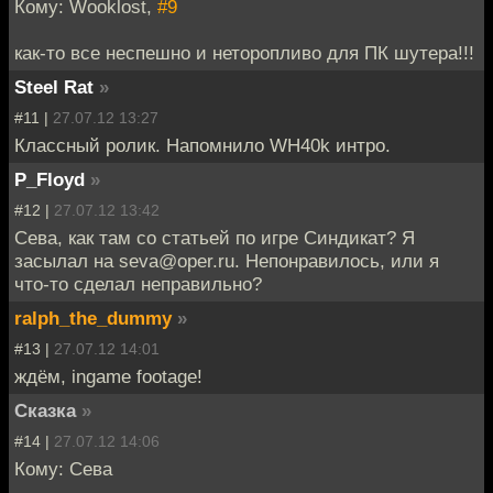
Кому: Wooklost,
#9
как-то все неспешно и неторопливо для ПК шутера!!!
Steel Rat
»
#11 |
27.07.12 13:27
Классный ролик. Напомнило WH40k интро.
P_Floyd
»
#12 |
27.07.12 13:42
Сева, как там со статьей по игре Синдикат? Я
засылал на seva@oper.ru. Непонравилось, или я
что-то сделал неправильно?
ralph_the_dummy
»
#13 |
27.07.12 14:01
ждём, ingame footage!
Сказка
»
#14 |
27.07.12 14:06
Кому: Сева