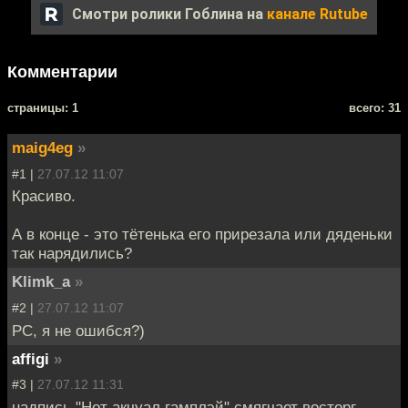
Смотри ролики Гоблина на
канале Rutube
Комментарии
cтраницы: 1
всего: 31
maig4eg
»
#1 |
27.07.12 11:07
Красиво.
А в конце - это тётенька его прирезала или дяденьки
так нарядились?
Klimk_a
»
#2 |
27.07.12 11:07
PC, я не ошибся?)
affigi
»
#3 |
27.07.12 11:31
надпись "Нот акчуал гамплэй" смягчает восторг