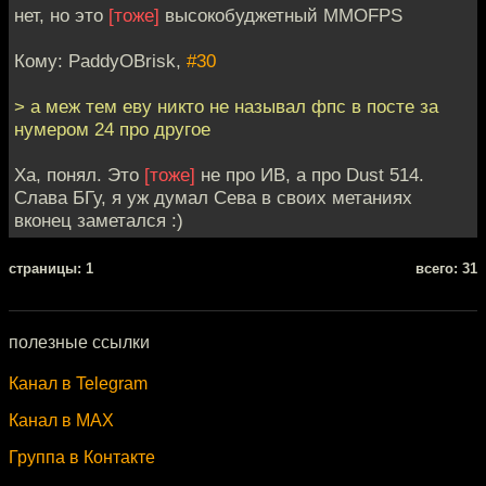
нет, но это
[тоже]
высокобуджетный ММОFPS
Кому: PaddyOBrisk,
#30
> а меж тем еву никто не называл фпс в посте за
нумером 24 про другое
Ха, понял. Это
[тоже]
не про ИВ, а про Dust 514.
Слава БГу, я уж думал Сева в своих метаниях
вконец заметался :)
cтраницы: 1
всего: 31
полезные ссылки
Канал в Telegram
Канал в MAX
Группа в Контакте