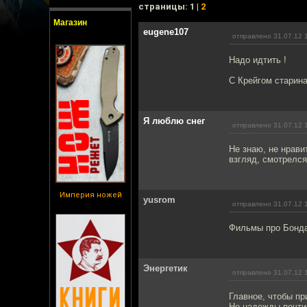
cтраницы: 1 |
2
Магазин
eugene107
отправлено 31.07.12 
Надо идтить !
С Крейгом старина
Я люблю снег
отправлено 31.07.12 
Не знаю, не нрави
взгляд, смотрелс
Империя ножей
yusrom
отправлено 31.07.12 
Фильмы про Бонда
Энергетик
отправлено 31.07.12 
Главное, чтобы пр
Но надежды почти