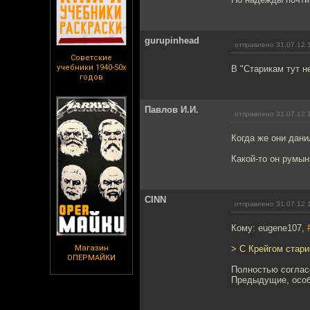
gurupinhead
отправлено 31.07.12 
Советские
учебники 1940-50х
В "Старикам тут н
годов
Павлов И.И.
отправлено 31.07.12 
Когда же они дани
Какой-то он румын
CINN
отправлено 31.07.12 
Кому: eugene107,
Магазин
> С Крейгом стари
ОПЕРМАЙКИ
Полностью соглас
Предыдущие, особе