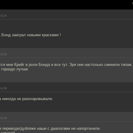
19:24
 Бонд заиграл новыми красками !
19:28
тся мне Крейг в роли Бонда и все тут. Зря они настолько сменили типаж.
я гораздо лучше
19:29
 никогда не разочаровывали.
19:34
и переводе/дубляже наши с диалогами не напортачили.
 никакой.