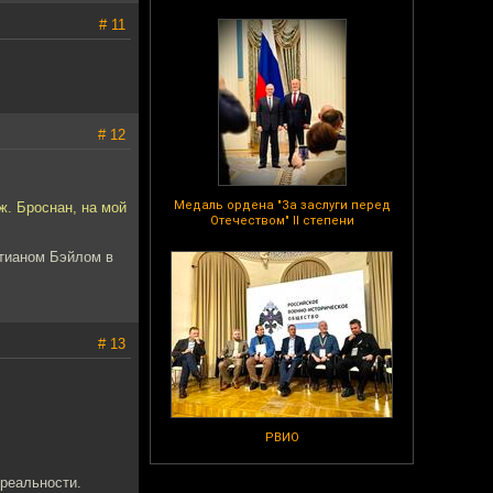
# 11
# 12
Медаль ордена "За заслуги перед
ж. Броснан, на мой
Отечеством" II степени
стианом Бэйлом в
# 13
РВИО
 реальности.