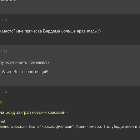
19:34
е место" мне прическа Бардема больше нравилась :)
19:34
лу корягина-то поменяют?
, блин. Во - ненастоящий!
19:34
#1
на Бонд заиграл новыми красками !
ен!
нно Броснан, были "кросаффчегами", Крейг- живой. Т.е. убедителен в э