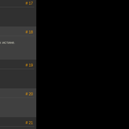
# 17
# 18
 истине.
# 19
# 20
# 21