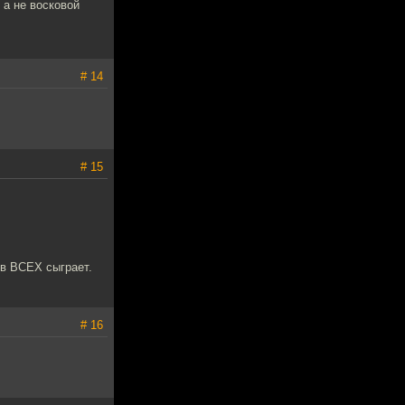
 а не восковой
# 14
# 15
ов ВСЕХ сыграет.
# 16