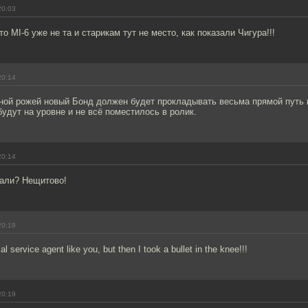
20:03
о MI-6 уже не та и старикам тут не место, как показали Чигура!!!
20:14
ной рожей новый Бонд должен будет прокладывать весьма прямой путь к
удут на уровне и не всё поместилось в ролик.
20:14
вали? Нещитово!
20:18
al service agent like you, but then I took a bullet in the knee!!!
20:19