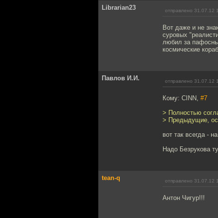
Librarian23
отправлено 31.07.12 
Вот даже и не зн
суровых "реалисти
любил за пафосны
космические кора
Павлов И.И.
отправлено 31.07.12 
Кому: CINN,
#7
> Полностью согл
> Предыдущие, осо
вот так всегда - на
Надо Безрукова ту
tean-q
отправлено 31.07.12 
Антон Чигур!!!