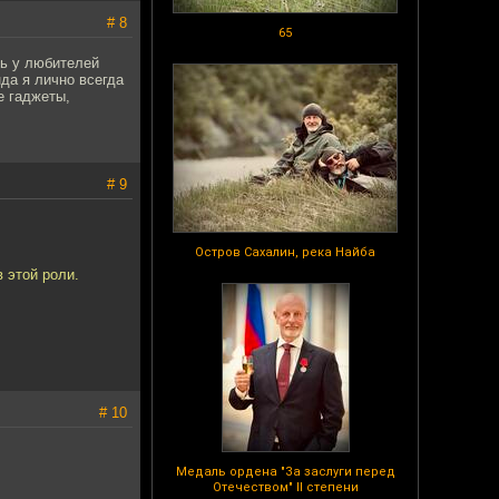
# 8
65
дь у любителей
да я лично всегда
е гаджеты,
# 9
Остров Сахалин, река Найба
 этой роли.
# 10
Медаль ордена "За заслуги перед
Отечеством" II степени