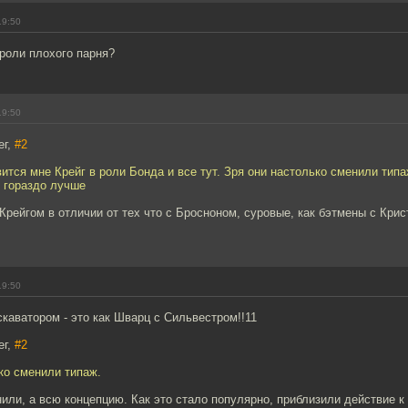
19:50
роли плохого парня?
19:50
ег,
#2
вится мне Крейг в роли Бонда и все тут. Зря они настолько сменили типа
я гораздо лучше
Крейгом в отличии от тех что с Бросноном, суровые, как бэтмены с Кри
.
19:50
скаватором - это как Шварц с Сильвестром!!11
ег,
#2
ко сменили типаж.
или, а всю концепцию. Как это стало популярно, приблизили действие к