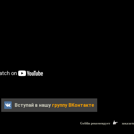
Вступай в нашу
группу ВКонтакте
Goblin рекомендует
заказат