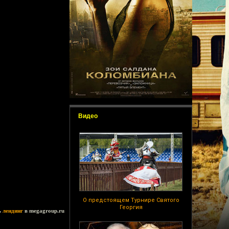
Видео
О предстоящем Турнире Святого
Георгия
ь
лендинг
в megagroup.ru