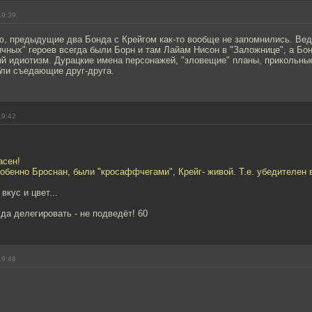
19:39
аю, предыдущие два Бонда с Крейгом как-то вообще не запомнились. Ве
чных" героев всегда были Борн и там Лайам Нисон в "Заложнице", а Бон
й идиотизм. Дурацкие имена персонажей, "зловещие" планы, прикольны
бли съедающие друг-друга.
19:42
асен!
бенно Броснан, были "кросаффчегами", Крейг- живой. Т.е. убедителен в
 вкус и цвет...
да делегировать - не подведёт! 60
19:48