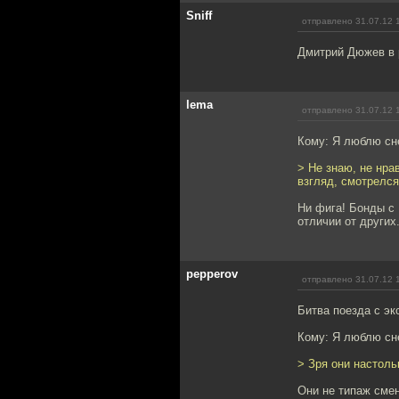
Sniff
отправлено 31.07.12 
Дмитрий Дюжев в 
lema
отправлено 31.07.12 
Кому: Я люблю сн
> Не знаю, не нра
взгляд, смотрелс
Ни фига! Бонды с 
отличии от других
pepperov
отправлено 31.07.12 
Битва поезда с эк
Кому: Я люблю сн
> Зря они настоль
Они не типаж смен