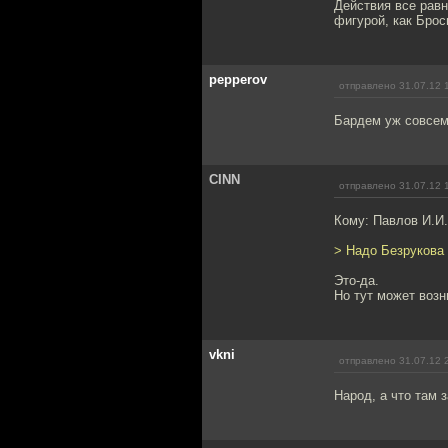
Действия все равн
фигурой, как Брос
pepperov
отправлено 31.07.12 
Бардем уж совсем
CINN
отправлено 31.07.12 
Кому: Павлов И.И
> Надо Безрукова 
Это-да.
Но тут может возн
vkni
отправлено 31.07.12 
Народ, а что там 