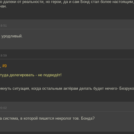
о далеки от реальности, но герои, да и сам Бонд стал более настоящим,
нан.
19:51
 уродливый.
19:59
.,
#9
туда делегировать - не подведёт!
икнуть ситуация, когда остальным актёрам делать будет нечего- Безрук
20:02
за система, в которой пишется некролог тов. Бонда?