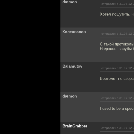
dæmon
отправлено 31.07.12 
Хотел пошутить, чт
Коленвалов
отправлено 31.07.12 
С такой протоколь
Надеюсь, зарубы б
Balamutov
отправлено 31.07.12 
Вертолет не взор
dæmon
отправлено 31.07.12 
I used to be a speci
BrainGrabber
отправлено 31.07.12 