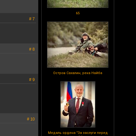
65
# 7
# 8
Остров Сахалин, река Найба
# 9
# 10
Медаль ордена "За заслуги перед