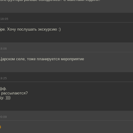
 18:05
бре. Хочу послушать экскурсию :)
18:06
 Царском селе, тоже планируется мероприятие
19:25
офф.
, рассылаются?
. ))))
20:09
9