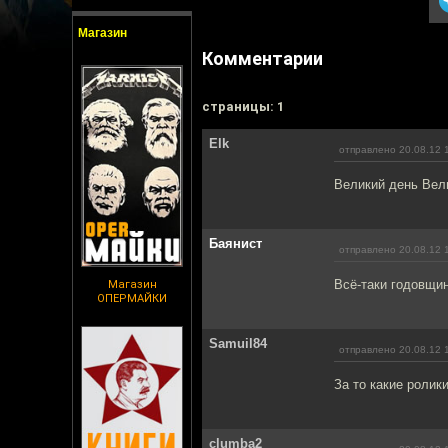
Магазин
Комментарии
cтраницы: 1
Elk
отправлено 20.08.12 
Великий день Вели
Баянист
отправлено 20.08.12 
Всё-таки годовщин
Магазин
ОПЕРМАЙКИ
Samuil84
отправлено 20.08.12 
За то какие ролик
clumba2