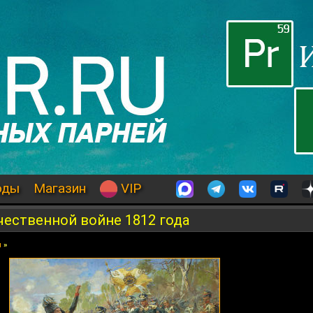
оды
Магазин
VIP
чественной войне 1812 года
я
»