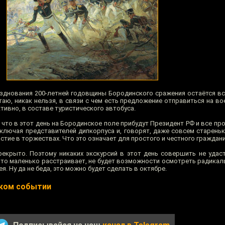
зднования 200-летней годовщины Бородинского сражения остаётся все
таю, никак нельзя, в связи с чем есть предложение отправиться на в
ктивно, в составе туристического автобуса.
 что в этот день на Бородинское поле прибудут Президент РФ и все п
включая представителей дипкорпуса и, говорят, даже совсем старень
стие в торжествах. Что это означает для простого и честного граждан
рекрыто. Поэтому никаких экскурсий в этот день совершить не уда
 что маленько расстраивает, не будет возможности осмотреть радикал
. Ну да не беда, это можно будет сделать в октябре.
ском событии