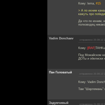
Кому: lema,
#15
> А по ихним кана
кажуть про побед
Да что по ихним, 
полководец никако
Vadim Donchaev
отправлено 20.08.12 
Кому:
[RAF]
TAHKu
Под Можайском наш
ДОТы и обелиски 
Пан Головатый
отправлено 20.08.12 
Кому: Vadim Donc
Там "Шарлемань" 
Задумчивый
отправлено 21.08.12 