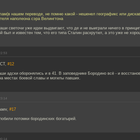
лам(в нашем переводе, не помню какой - нешенел географикс или диска
ителя наполеона сэра Велингтона
наши светочи уже идеи выдвигают, что де и не выиграли ничего в принцип
й был и известен тем, что его типа Сталин раскрутил, а это уже не хоро
22:53
CT,
#12
и адски оборонялись и в 41. В заповеднике Бородино всё - и восстано
на местах боевой славы и могилы павших.
23:14
haev,
#17
побили потомки бородинских богатырей.
00:14