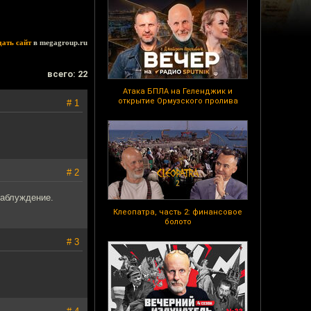
дать сайт
в megagroup.ru
всего: 22
Атака БПЛА на Геленджик и
открытие Ормузского пролива
# 1
# 2
заблуждение.
Клеопатра, часть 2: финансовое
болото
# 3