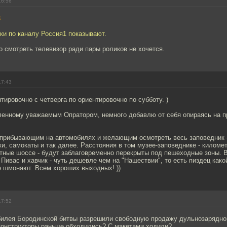
16:56
3
ики по каналу Россия1 показывают.
то смотреть телевизор ради пары роликов не хочется.
17:43
нтировочно с четверга по ориентировочно по субботу. )
ленному уважаемым Опратором, немного добавлю от себя опираясь на 
прибывающим на автомобилях и желающим осмотреть весь заповедник -
и, самокаты и так далее. Расстояния в том музее-заповеднике - киломе
стные шоссе - будут заблаговременно перекрыты под пешеходные зоны. 
. Пивас и хавчик - чуть дешевле чем на "Нашествии", то есть пиздец как
е шмонают. Всем хороших выходных! ))
17:52
юбилея Бородинской битвы разрешили свободную продажу дульнозарядно
еконструкторы раньше обходились? С макетами ходили?