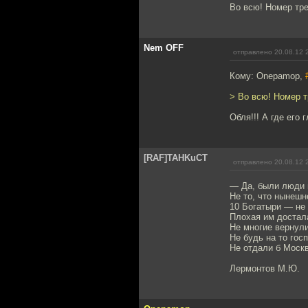
Во всю! Номер тре
Nem OFF
отправлено 20.08.12 
Кому: Onepamop,
> Во всю! Номер т
Обля!!! А где его 
[RAF]TAHKuCT
отправлено 20.08.12 
— Да, были люди 
Не то, что нынешн
10 Богатыри — не 
Плохая им достал
Не многие вернули
Не будь на то гос
Не отдали б Моск
Лермонтов М.Ю.