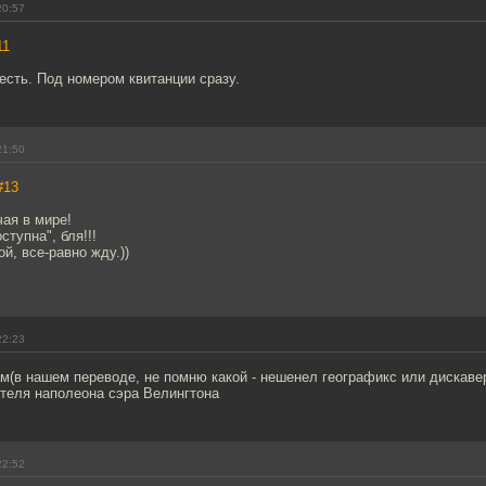
20:57
11
 есть. Под номером квитанции сразу.
21:50
#13
чая в мире!
ступна", бля!!!
ой, все-равно жду.))
22:23
м(в нашем переводе, не помню какой - нешенел географикс или дискаве
ителя наполеона сэра Велингтона
22:52