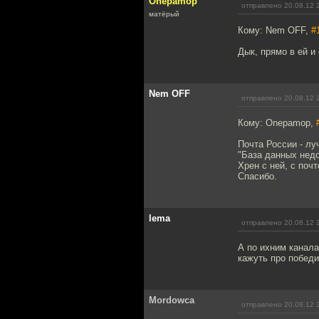
Onepamop
отправлено 20.08.12 
матёрый
Кому: Nem OFF,
#
Дык, прямо в ей и
Nem OFF
отправлено 20.08.12 
Кому: Onepamop,
Почта России - лу
"База данных недо
Хрен с ней, с почт
Спасибо.
lema
отправлено 20.08.12 
А по ихним канала
кажуть про побед
Mordowca
отправлено 20.08.12 