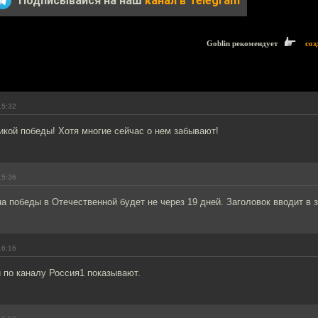
Подписывайся на наш
канал в Telegram
Goblin рекомендует
соз
15:32
кой победы! Хотя многие сейчас о нем забывают!
15:36
а победы в Отечественной будет не через 19 дней. Заголовок вводит в 
16:16
и по каналу Россия1 показывают.