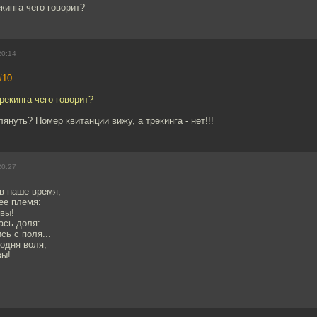
кинга чего говорит?
20:14
#10
рекинга чего говорит?
глянуть? Номер квитанции вижу, а трекинга - нет!!!
20:27
в наше время,
ее племя:
вы!
ась доля:
сь с поля...
подня воля,
вы!