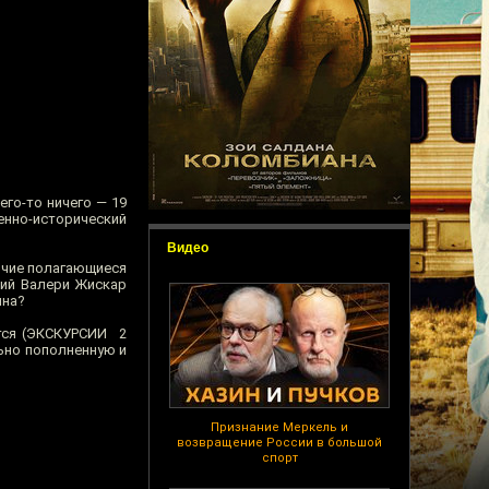
го-то ничего — 19
оенно-исторический
Видео
рочие полагающиеся
кий Валери Жискар
ина?
стся (ЭКСКУРСИИ 2
ьно пополненную и
Признание Меркель и
возвращение России в большой
спорт