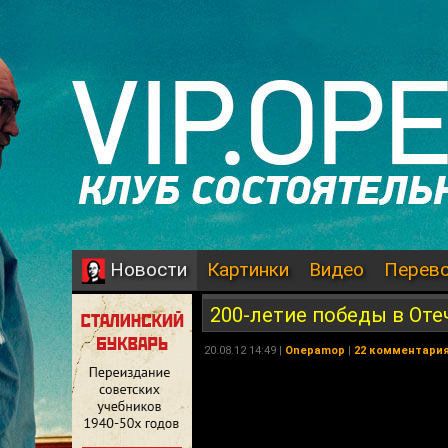
Картинки
Видео
Перев
Новости
200-летие победы в Оте
20.08.12 14:49 |
Onepamop
|
22 комментари