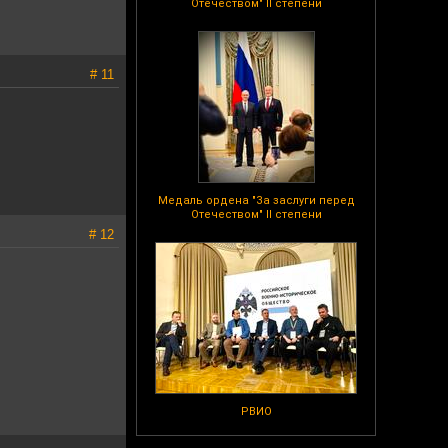
Отечеством" II степени
# 11
Медаль ордена "За заслуги перед
Отечеством" II степени
# 12
РВИО