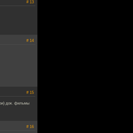
# 13
# 14
# 15
ри) док. фильмы
# 16