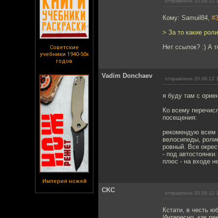
отправлено 20.08.12 
Кому: Samuil84,
#
> За то какие рол
Нет ссылок? :) А 
Советские
учебники 1940-50х
годов
Vadim Donchaev
отправлено 20.08.12 
я буду там с орие
Ко всему перечис
посещения:
рекомендую всем 
велосипеды, ролик
ровный. Все окре
- под автостоянки
плюс - на входе н
Империя ножей
CKC
отправлено 20.08.12 
Кстати, в честь 
Интересно, как р