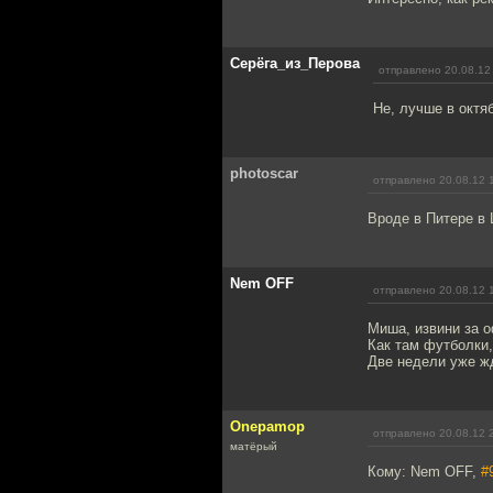
Серёга_из_Перова
отправлено 20.08.12
Не, лучше в октя
photoscar
отправлено 20.08.12 
Вроде в Питере в
Nem OFF
отправлено 20.08.12 
Миша, извини за 
Как там футболки
Две недели уже жду
Onepamop
отправлено 20.08.12 
матёрый
Кому: Nem OFF,
#