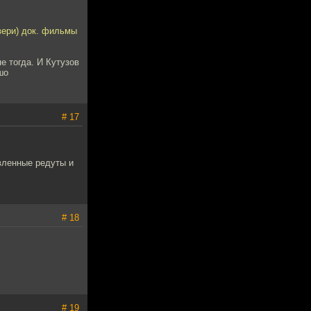
вери) док. фильмы
е тогда. И Кутузов
шо
# 17
вленные редуты и
# 18
# 19