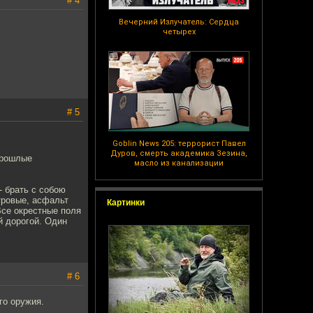
# 4
Вечерний Излучатель: Сердца
четырех
# 5
Goblin News 205: террорист Павел
Дуров, смерть академика Зезина,
прошлые
масло из канализации
 брать с собою
тровые, асфальт
Картинки
Все окрестные поля
ой дорогой. Один
# 6
го оружия.