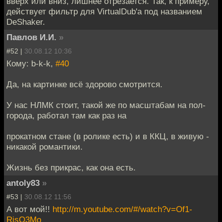
вверх или вниз, лишнее отрезается. Так, к примеру,
действует фильтр для VirtualDub'а под названием
DeShaker.
Павлов И.И.
»
#52 |
30.08.12 10:36
Кому: b-k-k,
#40
Да, на картинке всё здорово смотрится.
У нас НЛМК стоит, такой же по масштабам на пол-
города, работал там как раз на
прокатном стане (в ролике есть) и в ККЦ, в живую -
никакой романтики.
Жизнь без прикрас, как она есть.
antoly83
»
#53 |
30.08.12 11:56
А вот мой!!
http://m.youtube.com/#/watch?v=Of1-
RisO3Mo