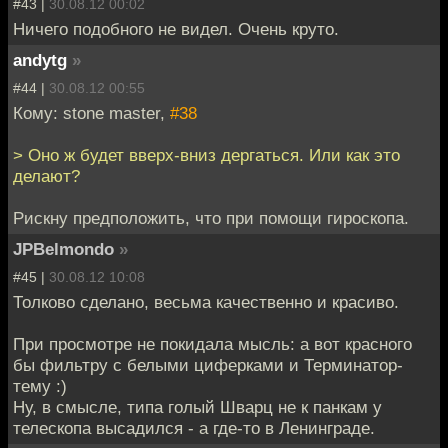
#43 |
30.08.12 00:02
Ничего подобного не видел. Очень круто.
andytg
»
#44 |
30.08.12 00:55
Кому: stone master,
#38
> Оно ж будет вверх-вниз дергаться. Или как это
делают?
Рискну предположить, что при помощи гироскопа.
JPBelmondo
»
#45 |
30.08.12 10:08
Толково сделано, весьма качественно и красиво.
При просмотре не покидала мысль: а вот красного
бы фильтру с белыми циферками и Терминатор-
тему :)
Ну, в смысле, типа голый Шварц не к панкам у
телескопа высадился - а где-то в Ленинграде.