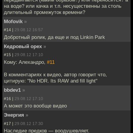
на воде? или качка и т.п. несущественны за столь
длительный промежуток времени?
Mofovik
»
#14 |
29.08.12 16:57
Добротный ролик, да еще и под Linkin Park
Кедровый орех
»
#15 |
29.08.12 17:10
Кому: Алехандро,
#11
В комментариях к видео, автор говорит что,
цитирую: "No HDR. Its RAW and fill light"
bbdev1
»
#16 |
29.08.12 17:10
А может это вообще видео
Энергия
»
#17 |
29.08.12 17:30
Наследие предков — воодушевляет.