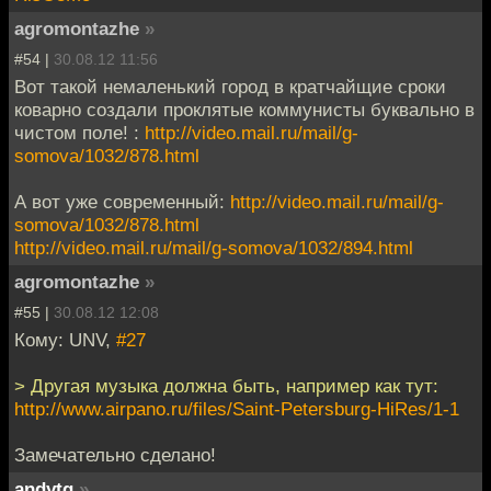
agromontazhe
»
#54 |
30.08.12 11:56
Вот такой немаленький город в кратчайщие сроки
коварно создали проклятые коммунисты буквально в
чистом поле! :
http://video.mail.ru/mail/g-
somova/1032/878.html
А вот уже современный:
http://video.mail.ru/mail/g-
somova/1032/878.html
http://video.mail.ru/mail/g-somova/1032/894.html
agromontazhe
»
#55 |
30.08.12 12:08
Кому: UNV,
#27
> Другая музыка должна быть, например как тут:
http://www.airpano.ru/files/Saint-Petersburg-HiRes/1-1
Замечательно сделано!
andytg
»