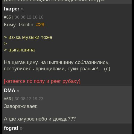
harper
»
#65 |
30.08.12 16:16
Кому: Goblin,
#29
> из-за музыки тоже
>
> цыганщина
На цыганщину, на цыганщину соблазнились,
поступились принципами, суки рваные!... (c)
[катается по полу и рвет рубаху]
DMA
»
#66 |
30.08.12 19:23
Завораживает.
А где хмурое небо и дождь???
fograf
»