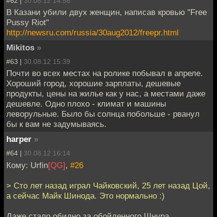
#62 |
30.08.12 14:56
В Казани убили двух женщин, написав кровью "Free
Pussy Riot"
http://newsru.com/russia/30aug2012/freepr.html
Mikitos
»
#63 |
30.08.12 15:39
Почти во всех местах на ролике побывал в апреле.
Хороший город, хорошие зарплаты, дешевые
продукты, цены на жилье как у нас, а местами даже
дешевле. Одно плохо - климат и машины
леворульные. Было бы солнца побольше - рванул
бы к вам не задумываясь.
harper
»
#64 |
30.08.12 16:14
Кому: Urfin
[QG]
,
#26
> Сто лет назад играл Чайковский, 25 лет назад Цой,
а сейчас Майк Шинода. Это нормально :)
Даже стало обидно за обойденного Шнура