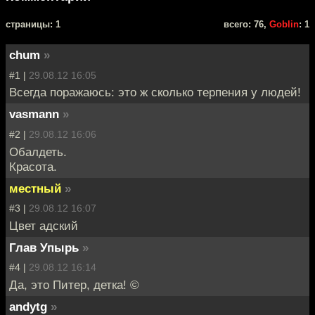
cтраницы: 1
всего: 76,
Goblin
: 1
chum
»
#1 |
29.08.12 16:05
Всегда поражаюсь: это ж сколько терпения у людей!
vasmann
»
#2 |
29.08.12 16:06
Обалдеть.
Красота.
местный
»
#3 |
29.08.12 16:07
Цвет адский
Глав Упырь
»
#4 |
29.08.12 16:14
Да, это Питер, детка! ©
andytg
»