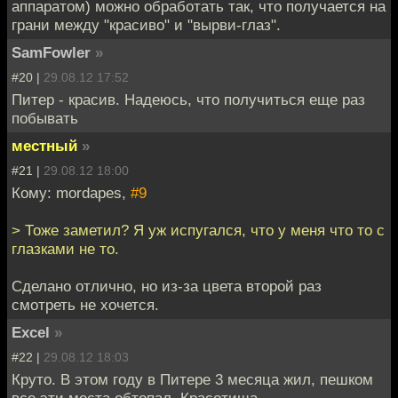
аппаратом) можно обработать так, что получается на
грани между "красиво" и "вырви-глаз".
SamFowler
»
#20 |
29.08.12 17:52
Питер - красив. Надеюсь, что получиться еще раз
побывать
местный
»
#21 |
29.08.12 18:00
Кому: mordapes,
#9
> Тоже заметил? Я уж испугался, что у меня что то с
глазками не то.
Сделано отлично, но из-за цвета второй раз
смотреть не хочется.
Excel
»
#22 |
29.08.12 18:03
Круто. В этом году в Питере 3 месяца жил, пешком
все эти места обтопал. Красотища.