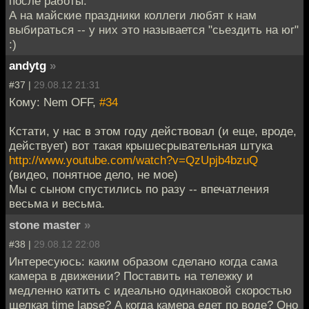
после работы.
А на майские праздники коллеги любят к нам
выбираться -- у них это называется "сьездить на юг"
:)
andytg
»
#37 |
29.08.12 21:31
Кому: Nem OFF,
#34
Кстати, у нас в этом году действовал (и еще, вроде,
действует) вот такая крышесрывательная штука
http://www.youtube.com/watch?v=QzUpjb4bzuQ
(видео, понятное дело, не мое)
Мы с сыном спустились по разу -- впечатления
весьма и весьма.
stone master
»
#38 |
29.08.12 22:08
Интересуюсь: каким образом сделано когда сама
камера в движении? Поставить на тележку и
медленно катить с идеально одинаковой скоростью
щелкая time lapse? А когда камера едет по воде? Оно