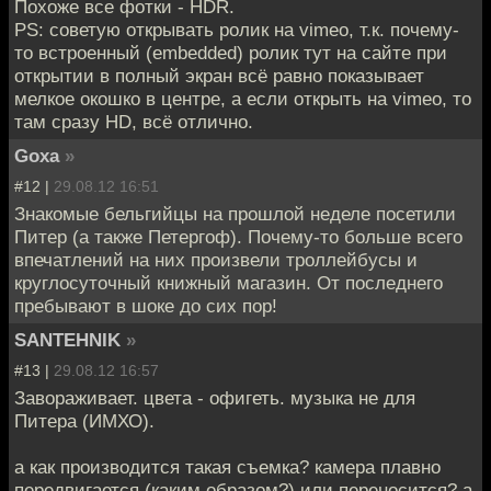
Похоже все фотки - HDR.
PS: советую открывать ролик на vimeo, т.к. почему-
то встроенный (embedded) ролик тут на сайте при
открытии в полный экран всё равно показывает
мелкое окошко в центре, а если открыть на vimeo, то
там сразу HD, всё отлично.
Goxa
»
#12 |
29.08.12 16:51
Знакомые бельгийцы на прошлой неделе посетили
Питер (а также Петергоф). Почему-то больше всего
впечатлений на них произвели троллейбусы и
круглосуточный книжный магазин. От последнего
пребывают в шоке до сих пор!
SANTEHNIK
»
#13 |
29.08.12 16:57
Завораживает. цвета - офигеть. музыка не для
Питера (ИМХО).
а как производится такая съемка? камера плавно
передвигается (каким образом?) или переносится? а