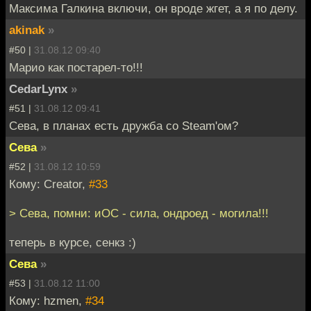
Максима Галкина включи, он вроде жгет, а я по делу.
akinak
»
#50 |
31.08.12 09:40
Марио как постарел-то!!!
CedarLynx
»
#51 |
31.08.12 09:41
Сева, в планах есть дружба со Steam'ом?
Сева
»
#52 |
31.08.12 10:59
Кому: Creator,
#33
> Сева, помни: иОС - сила, ондроед - могила!!!
теперь в курсе, сенкз :)
Сева
»
#53 |
31.08.12 11:00
Кому: hzmen,
#34