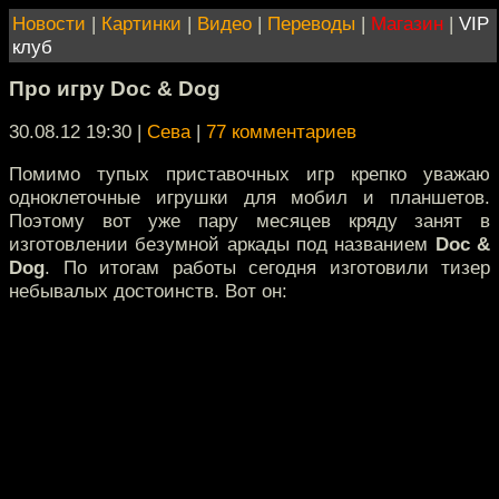
Новости
|
Картинки
|
Видео
|
Переводы
|
Магазин
|
VIP
клуб
Про игру Doc & Dog
30.08.12 19:30
|
Сева
|
77 комментариев
Помимо тупых приставочных игр крепко уважаю
одноклеточные игрушки для мобил и планшетов.
Поэтому вот уже пару месяцев кряду занят в
изготовлении безумной аркады под названием
Doc &
Dog
. По итогам работы сегодня изготовили тизер
небывалых достоинств. Вот он: