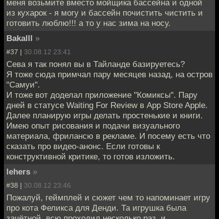
меня возьмите вместо мойщика бассейна и одной
из кухарок - я могу и бассейн почистить чистить и
готовить люблю!!! а то у нас зима на носу.
Bakalll
»
#37 |
30.08.12 23:41
Сева я так понял вы в Тайланде базируетесь?
Я тоже сюда примчал пару месяцев назад, на остров
"Самуи".
И тоже вот доделал приложение "Комиксы". Пару
дней в статусе Waiting For Review в App Store Apple.
Далее планирую игры делать простенькие и книги.
Имею опыт рисования и подачи визуального
материала, фрилансю в рекламе. И посему есть что
сказать про видео-анонс. Если готовы к
конструктивной критике, то готов изложить.
lehers
»
#38 |
30.08.12 23:46
Пожалуй, геймплей и сюжет чем то напоминает игру
про кота Феликса для Денди. Та игрушка была
зачётной, всю проходил несколько раз, и