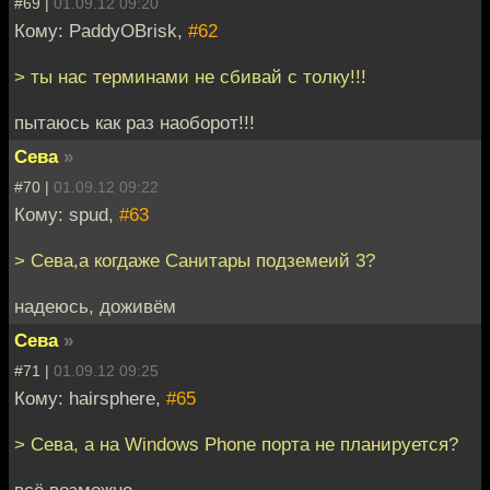
#69 |
01.09.12 09:20
Кому: PaddyOBrisk,
#62
> ты нас терминами не сбивай с толку!!!
пытаюсь как раз наоборот!!!
Сева
»
#70 |
01.09.12 09:22
Кому: spud,
#63
> Сева,а когдаже Санитары подземеий 3?
надеюсь, доживём
Сева
»
#71 |
01.09.12 09:25
Кому: hairsphere,
#65
> Сева, а на Windows Phone порта не планируется?
всё возможно