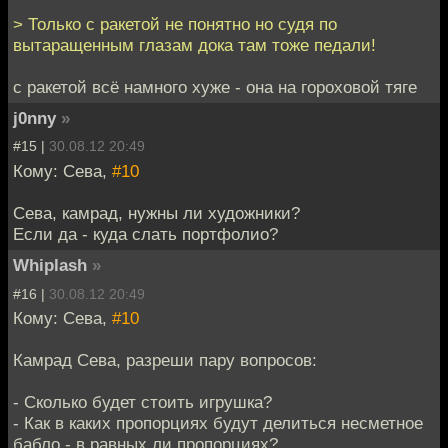
> Только с ракетой не понятно но судя по
вытаращенным глазам дока там тоже педали!
с ракетой всё намного хуже - она на гороховой тяге
j0nny
»
#15 |
30.08.12 20:49
Кому: Сева,
#10
Сева, камрад, нужны ли художники?
Если да - куда слать портфолио?
Whiplash
»
#16 |
30.08.12 20:49
Кому: Сева,
#10
Камрад Сева, разреши пару вопросов:
- Сколько будет стоить игрушка?
- Как в каких пропорциях будут делиться несметное
бабло - в равных ли пропорциях?