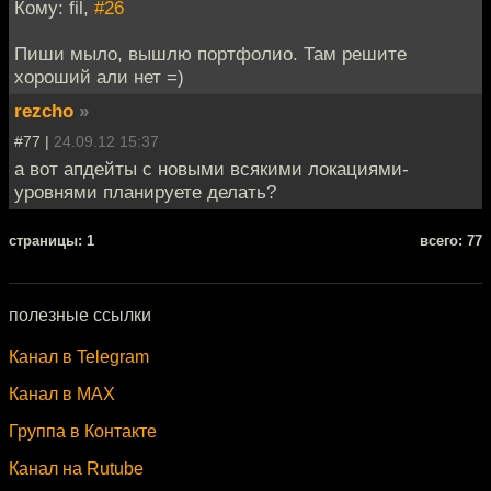
Кому: fil,
#26
Пиши мыло, вышлю портфолио. Там решите
хороший али нет =)
rezcho
»
#77 |
24.09.12 15:37
а вот апдейты с новыми всякими локациями-
уровнями планируете делать?
cтраницы: 1
всего: 77
полезные ссылки
Канал в Telegram
Канал в MAX
Группа в Контакте
Канал на Rutube