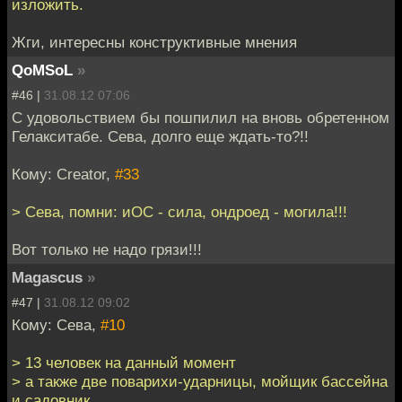
изложить.
Жги, интересны конструктивные мнения
QoMSoL
»
#46 |
31.08.12 07:06
С удовольствием бы пошпилил на вновь обретенном
Гелакситабе. Сева, долго еще ждать-то?!!
Кому: Creator,
#33
> Сева, помни: иОС - сила, ондроед - могила!!!
Вот только не надо грязи!!!
Magascus
»
#47 |
31.08.12 09:02
Кому: Сева,
#10
> 13 человек на данный момент
> а также две поварихи-ударницы, мойщик бассейна
и садовник