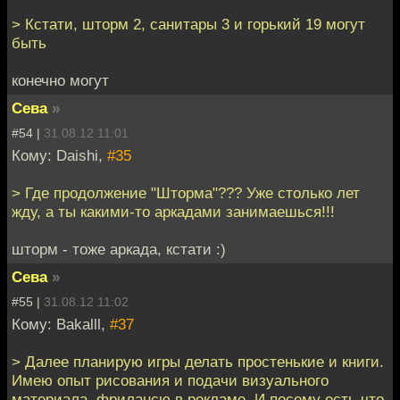
> Кстати, шторм 2, санитары 3 и горький 19 могут
быть
конечно могут
Сева
»
#54 |
31.08.12 11:01
Кому: Daishi,
#35
> Где продолжение "Шторма"??? Уже столько лет
жду, а ты какими-то аркадами занимаешься!!!
шторм - тоже аркада, кстати :)
Сева
»
#55 |
31.08.12 11:02
Кому: Bakalll,
#37
> Далее планирую игры делать простенькие и книги.
Имею опыт рисования и подачи визуального
материала, фрилансю в рекламе. И посему есть что