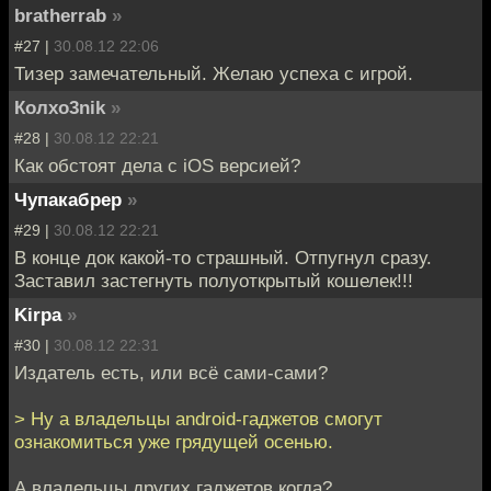
bratherrab
»
#27 |
30.08.12 22:06
Тизер замечательный. Желаю успеха с игрой.
Колxo3nik
»
#28 |
30.08.12 22:21
Как обстоят дела с iOS версией?
Чупакабрер
»
#29 |
30.08.12 22:21
В конце док какой-то страшный. Отпугнул сразу.
Заставил застегнуть полуоткрытый кошелек!!!
Kirpa
»
#30 |
30.08.12 22:31
Издатель есть, или всё сами-сами?
> Ну а владельцы android-гаджетов смогут
ознакомиться уже грядущей осенью.
А владельцы других гаджетов когда?