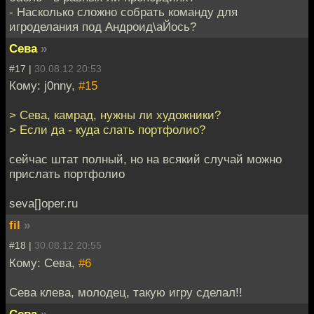
- Насколько сложно собрать команду для
игроделания под Андроид\аЙось?
Сева
»
#17 |
30.08.12 20:53
Кому: j0nny,
#15
> Сева, камрад, нужны ли художники?
> Если да - куда слать портфолио?
сейчас штат полный, но на всякий случай можно
прислать портфолио
seva[]oper.ru
fil
»
#18 |
30.08.12 20:55
Кому: Сева,
#6
Сева клева, молодец, такую игру сделал!!
Сева
»