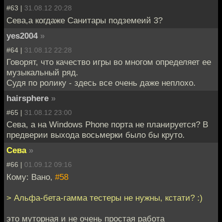
#63 |
31.08.12 20:28
Сева,а когдаже Санитары подземеий 3?
yes2004
»
#64 |
31.08.12 22:28
Говорят, что качество игры во многом определяет ее
музыкальный ряд.
Судя по ролику - здесь все очень даже неплохо.
hairsphere
»
#65 |
31.08.12 23:00
Сева, а на Windows Phone порта не планируется? В
предверии выхода восьмерки было бы круто.
Сева
»
#66 |
01.09.12 09:16
Кому: Вано,
#58
> Альфа-бета-гамма тестеры не нужны, кстати? :)
это муторная и не очень простая работа