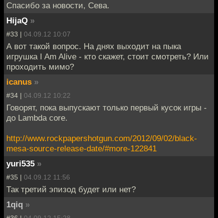
Спасибо за новости, Сева.
HijaQ
»
#33 |
04.09.12 10:07
А вот такой вопрос. На днях выходит на пыка
игрушка I Am Alive - кто скажет, стоит смотреть? Или
проходить мимо?
icanus
»
#34 |
04.09.12 10:22
Говорят, пока выпускают только первый кусок игры -
до Lambda core.
http://www.rockpapershotgun.com/2012/09/02/black-
mesa-source-release-date/#more-122841
yuri535
»
#35 |
04.09.12 11:56
Так третий эпизод будет или нет?
1qiq
»
#36 |
04.09.12 15:28