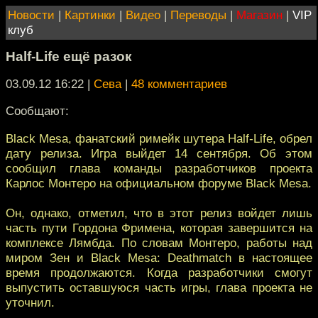
Новости
|
Картинки
|
Видео
|
Переводы
|
Магазин
|
VIP
клуб
Half-Life ещё разок
03.09.12 16:22
|
Сева
|
48 комментариев
Сообщают:
Black Mesa, фанатский римейк шутера Half-Life, обрел
дату релиза. Игра выйдет 14 сентября. Об этом
сообщил глава команды разработчиков проекта
Карлос Монтеро на официальном форуме Black Mesa.
Он, однако, отметил, что в этот релиз войдет лишь
часть пути Гордона Фримена, которая завершится на
комплексе Лямбда. По словам Монтеро, работы над
миром Зен и Black Mesa: Deathmatch в настоящее
время продолжаются. Когда разработчики смогут
выпустить оставшуюся часть игры, глава проекта не
уточнил.