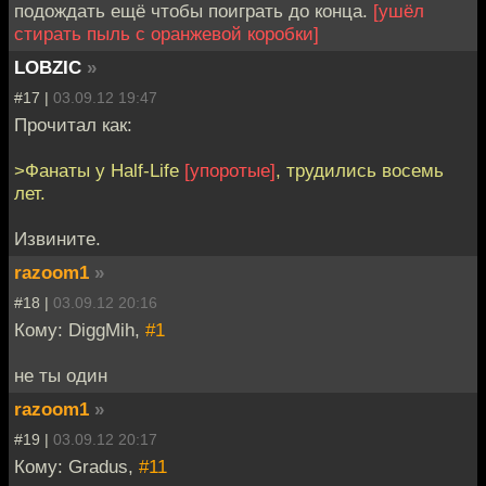
подождать ещё чтобы поиграть до конца.
[ушёл
стирать пыль с оранжевой коробки]
LOBZIC
»
#17 |
03.09.12 19:47
Прочитал как:
>Фанаты у Half-Life
[упоротые]
, трудились восемь
лет.
Извините.
razoom1
»
#18 |
03.09.12 20:16
Кому: DiggMih,
#1
не ты один
razoom1
»
#19 |
03.09.12 20:17
Кому: Gradus,
#11