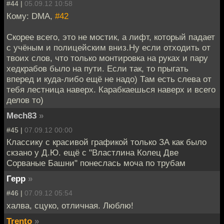
#44 |
05.09.12 10:58
Кому: DMA,
#42
Скорее всего, это не мостик, а лифт, который падает
с учёным и полицейским вниз.Ну если отходить от
твоих слов, что только монтировка на руках и пару
хедкрабов было на пути. Если так, то прыгать
вперед и куда-либо ещё не надо) Там есть слева от
тебя лестница наверх. Карабкаешься наверх и всего
делов то)
Mech83
»
#45 |
07.09.12 00:00
Классику с красивой графикой только ЗА как было
скзано у Д.Ю. ещё с "Властлина Колец Две
Сорваные Башни" понеслась моча по трубам
Герр
»
#46 |
07.09.12 05:54
халва, сцуко, отличная. Люблю!
Trento
»