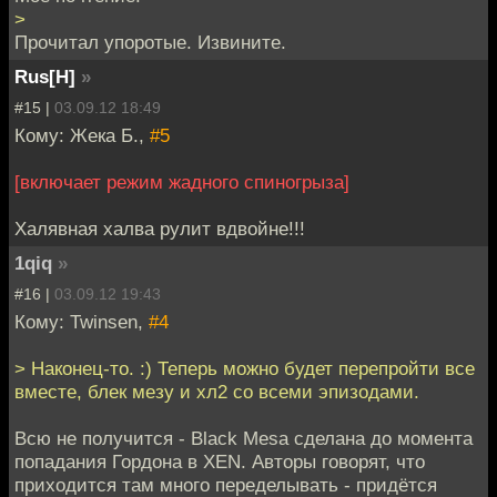
>
Прочитал упоротые. Извините.
Rus[H]
»
#15 |
03.09.12 18:49
Кому: Жека Б.,
#5
[включает режим жадного спиногрыза]
Халявная халва рулит вдвойне!!!
1qiq
»
#16 |
03.09.12 19:43
Кому: Twinsen,
#4
> Наконец-то. :) Теперь можно будет перепройти все
вместе, блек мезу и хл2 со всеми эпизодами.
Всю не получится - Black Mesa сделана до момента
попадания Гордона в XEN. Авторы говорят, что
приходится там много переделывать - придётся