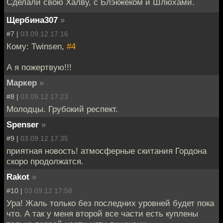
Сделали свою Халву, с Блэкжеком и Шлюхами.
Щербина307
»
#7 |
03.09.12 17:16
Кому: Twinsen,
#4
А я пожертвую!!!
Маркер
»
#8 |
03.09.12 17:23
Молодцы. Грубокий респект.
Spenser
»
#9 |
03.09.12 17:35
приятная новость! атмосферные скитания Гордона
скоро продолжатся.
Rakot
»
#10 |
03.09.12 17:58
Ура! Жаль только без последних уровней будет пока
что. А так у меня второй все части есть куплены