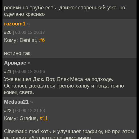
ролики на трубе есть, движок старенький уже, но
сделано красиво
razoom1
»
#20 |
03.09.12 20:17
Кому: Dentist,
#6
истино так
Арвидас
»
#21 |
03.09.12 20:56
Уже вышел Дюк. Вот, Блек Меса на подходе.
Осталось дождаться третью халву и тогда точно
конец света.
Medusa21
»
#22 |
03.09.12 21:58
Кому: Gradus,
#11
Cinematic mod хоть и улучшает графику, но при этом
выглядит абсолютно негармонично.