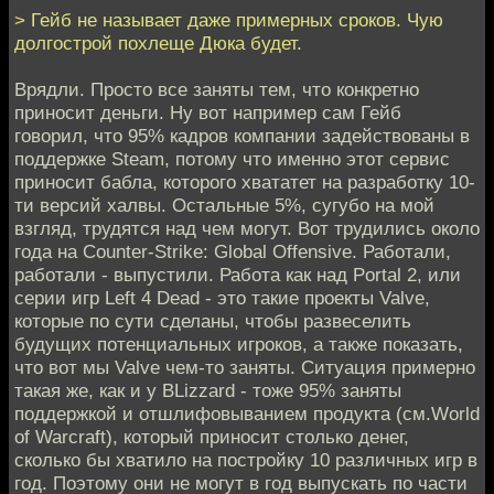
> Гейб не называет даже примерных сроков. Чую
долгострой похлеще Дюка будет.
Врядли. Просто все заняты тем, что конкретно
приносит деньги. Ну вот например сам Гейб
говорил, что 95% кадров компании задействованы в
поддержке Steam, потому что именно этот сервис
приносит бабла, которого хвататет на разработку 10-
ти версий халвы. Остальные 5%, сугубо на мой
взгляд, трудятся над чем могут. Вот трудились около
года на Counter-Strike: Global Offensive. Работали,
работали - выпустили. Работа как над Portal 2, или
серии игр Left 4 Dead - это такие проекты Valve,
которые по сути сделаны, чтобы развеселить
будущих потенциальных игроков, а также показать,
что вот мы Valve чем-то заняты. Ситуация примерно
такая же, как и у BLizzard - тоже 95% заняты
поддержкой и отшлифовыванием продукта (см.World
of Warcraft), который приносит столько денег,
сколько бы хватило на постройку 10 различных игр в
год. Поэтому они не могут в год выпускать по части