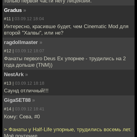
только первой части нету лицензии.
Gradus
»
#11 |
03.09.12 18:04
Интересно, красивше будет, чем Cinematic Mod для
второй "Халвы", или не?
ragdollmaster
»
#12 |
03.09.12 18:07
Фанаты первого Deus Ex упорнее - трудились на 2
года дольше (TNM))
NestArk
»
#13 |
03.09.12 18:18
Саунд отличный!!!
GigaSET88
»
#14 |
03.09.12 18:41
Кому: Сева, #0
> Фанаты у Half-Life упорные, трудились восемь лет.
Моё почтение.