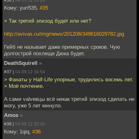
Кому: yuri535,
#35
> Так третий эпизод будет или нет?
http://avivas.ru/img/news/201208/349616029782.jpg
Гейб не называет даже примерных сроков. Чую
долгострой похлеще Дюка будет.
DeathSquirell
»
#37 |
04.09.12 16:54
> Фанаты у Half-Life упорные, трудились восемь лет.
> Моё почтение.
А сами valveвцы всё никак третий эпизод сделать не
могу, уже 5 лет минуло.
Amos
»
#38 |
04.09.12 20:10
Кому: 1qiq,
#36