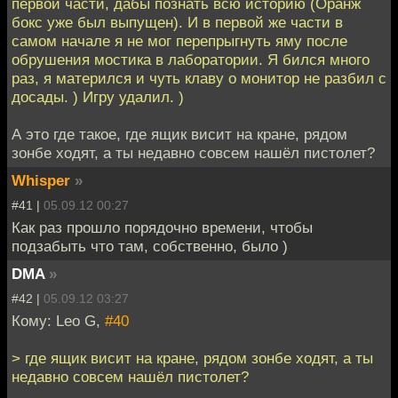
первой части, дабы познать всю историю (Оранж
бокс уже был выпущен). И в первой же части в
самом начале я не мог перепрыгнуть яму после
обрушения мостика в лаборатории. Я бился много
раз, я матерился и чуть клаву о монитор не разбил с
досады. ) Игру удалил. )
А это где такое, где ящик висит на кране, рядом
зонбе ходят, а ты недавно совсем нашёл пистолет?
Whisper
»
#41 |
05.09.12 00:27
Как раз прошло порядочно времени, чтобы
подзабыть что там, собственно, было )
DMA
»
#42 |
05.09.12 03:27
Кому: Leo G,
#40
> где ящик висит на кране, рядом зонбе ходят, а ты
недавно совсем нашёл пистолет?