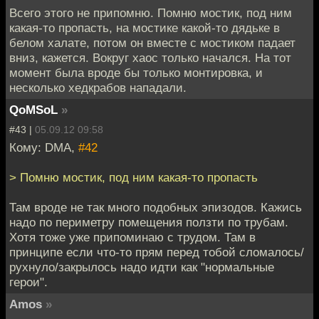
Всего этого не припомню. Помню мостик, под ним
какая-то пропасть, на мостике какой-то дядьке в
белом халате, потом он вместе с мостиком падает
вниз, кажется. Вокруг хаос только начался. На тот
момент была вроде бы только монтировка, и
несколько хедкрабов нападали.
QoMSoL
»
#43 |
05.09.12 09:58
Кому: DMA,
#42
> Помню мостик, под ним какая-то пропасть
Там вроде не так много подобных эпизодов. Кажись
надо по периметру помещения ползти по трубам.
Хотя тоже уже припоминаю с трудом. Там в
принципе если что-то прям перед тобой сломалось/
рухнуло/закрылось надо идти как "нормальные
герои".
Amos
»