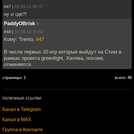
#47 |
09.09.12 08:37
ну и где?!
PaddyOBrisk
»
#48 |
12.09.12 16:54
Кому: Trento,
#47
В числе первых 10 игр которые выйдут на Стим в
рамках проекта greenlight. Халява, похоже,
отменяется.
cтраницы: 1
всего: 48
полезные ссылки
Канал в Telegram
Канал в MAX
Группа в Контакте