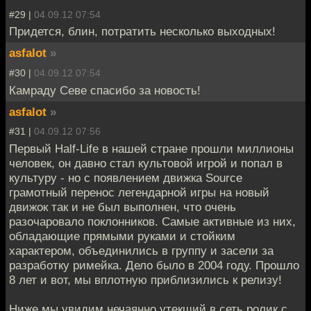
#29 |
04.09.12 07:54
Придется, блин, потратить несколько выходных!
asfalot
»
#30 |
04.09.12 07:54
Камраду Севе спасибо за новость!
asfalot
»
#31 |
04.09.12 07:56
Первый Half-Life в нашей стране прошли миллионы
человек, он давно стал культовой игрой и попал в
культуру - но с появлением движка Source
грамотный перенос легендарной игры на новый
движок так и не был выполнен, что очень
разочаровало поклонников. Самые активные из них,
обладающие прямыми руками и стойким
характером, объединились в группу и засели за
разработку римейка. Дело было в 2004 году. Прошло
8 лет и вот, мы вплотную приблизились к релизу!
Ниже мы увидим нечаянно утекший в сеть ролик с