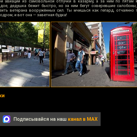
й авиации из самовольной отлучки в казарму, а за ним по пятам 
дое, дедушка бежит быстро, но за ним бегут озверевшие салобоны
изить ветерана вооружённых сил. Ты мчишься как гепард, отчаянно
одром, и вот она — заветная будка!
ки
Подписывайся на наш
канал в MAX