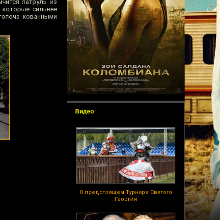
мчится патруль из
, которые сильнее
 топоча кованными
Видео
О предстоящем Турнире Святого
Георгия