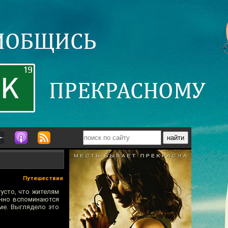
Путешествия
усто, что жителям
енно вспоминаются
ме. Выглядело это