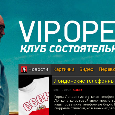
Картинки
Видео
Перев
Новости
Лондонские телефонны
10.09.12 01:02 |
Goblin
Город Лондон густо утыкан телефон
Лондона до-сотовой эпохи можно то
наши, советские телефонные будки. 
сюрреалистически, но в военных дел