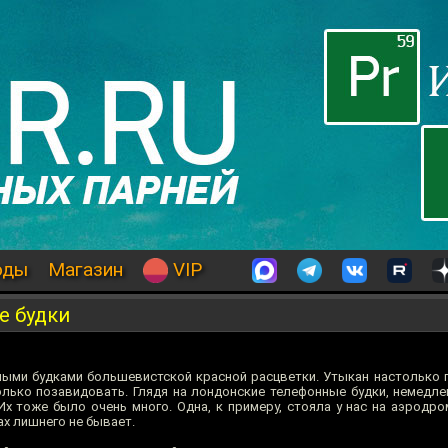
оды
Магазин
VIP
е будки
ными будками большевистской красной расцветки. Утыкан настолько г
лько позавидовать. Глядя на лондонские телефонные будки, немедл
Их тоже было очень много. Одна, к примеру, стояла у нас на аэродро
ах лишнего не бывает.