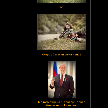
65
Остров Сахалин, река Найба
Медаль ордена "За заслуги перед
Отечеством" II степени