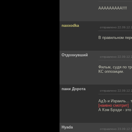
ААААААААА!!!!
naxxodka
отправлено 22.09.12 
В правильном пер
Отдохнувший
отправлено 22.09.12 
Фильм, судя по тр
КС оппозиции.
пани Дорота
отправлено 22.09.12 
АдЪ и Израиль... 
[наивно смотрит]
А Кэм Брэди - это
Hyada
отправлено 23.09.12 