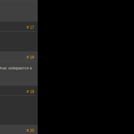
# 17
# 18
йчас избирается в
# 19
# 20