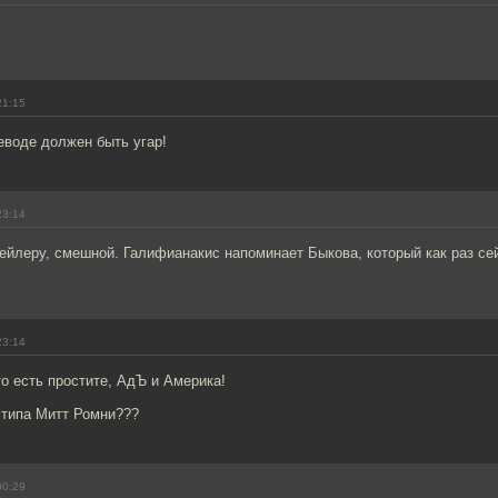
21:15
еводе должен быть угар!
23:14
ейлеру, смешной. Галифианакис напоминает Быкова, который как раз се
23:14
то есть простите, АдЪ и Америка!
 типа Митт Ромни???
00:29