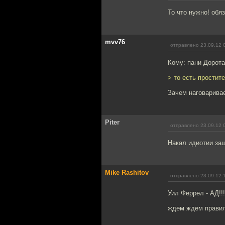
То что нужно! обя
mvv76
отправлено 23.09.12 
Кому: пани Дорот
> то есть простит
Зачем наговарива
Piter
отправлено 23.09.12 
Накал идиотии за
Mike Rashitov
отправлено 23.09.12 
Уил Феррел - АД!!!!
ждем ждем правил