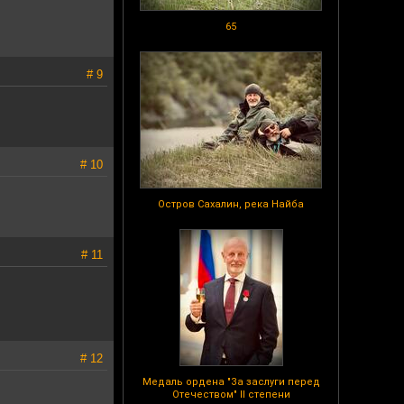
65
# 9
# 10
Остров Сахалин, река Найба
# 11
# 12
Медаль ордена "За заслуги перед
Отечеством" II степени