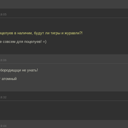
18:05
целуев в наличии, будут ли тигры и журавли?!
не совсем для поцелуев! =)
18:06
 бородищщи не унать!
т атомный
18:32
19:44