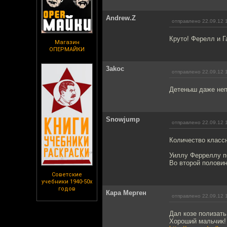
Andrew.Z
отправлено 22.09.12 
Круто! Ферелл и Га
Магазин
ОПЕРМАЙКИ
3akoc
отправлено 22.09.12 
Детеныш даже неп
Snowjump
отправлено 22.09.12 
Количество классн
Уиллу Ферреллу по
Во второй половине
Советские
учебники 1940-50х
годов
Кара Мерген
отправлено 22.09.12 
Дал козе полизать
Хороший мальчик! 