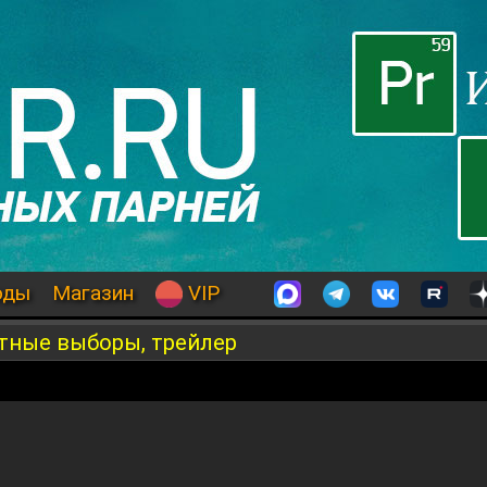
оды
Магазин
VIP
стные выборы, трейлер