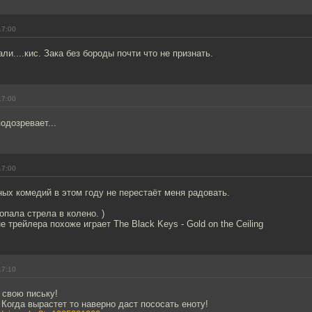
17:00
ли....кис. Зака без бороды почти что не признать.
17:00
одозревает...
17:00
ых комедий в этом году не перестаёт меня радовать.
пала стрела в колено. )
 трейлера похоже играет The Black Keys - Gold on the Ceiling
17:10
 свою письку!
Когда вырастет то наверно даст пососать еноту!