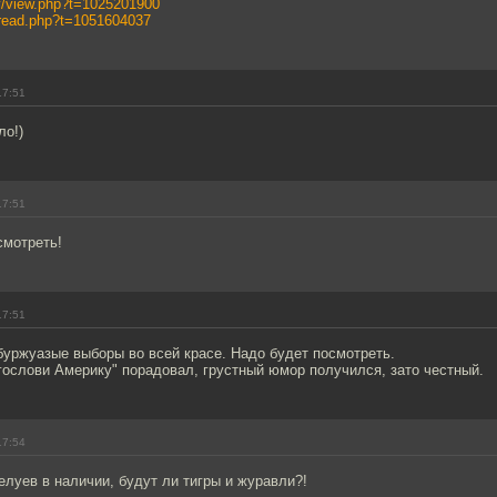
ery/view.php?t=1025201900
s/read.php?t=1051604037
17:51
ло!)
17:51
смотреть!
17:51
буржуазые выборы во всей красе. Надо будет посмотреть.
гослови Америку" порадовал, грустный юмор получился, зато честный.
17:54
луев в наличии, будут ли тигры и журавли?!