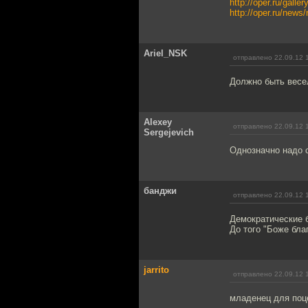
http://oper.ru/gall
http://oper.ru/new
Ariel_NSK
отправлено 22.09.12 
Должно быть весе
Alexey
отправлено 22.09.12 
Sergejevich
Однозначно надо 
банджи
отправлено 22.09.12 
Демократические 
До того "Боже бла
jarrito
отправлено 22.09.12 
младенец для поце