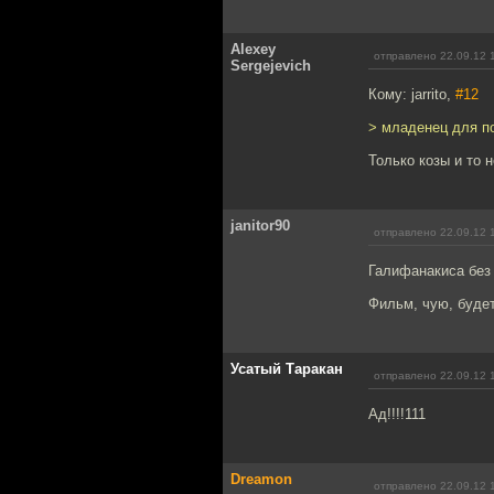
Alexey
отправлено 22.09.12 
Sergejevich
Кому: jarrito,
#12
> младенец для по
Только козы и то 
janitor90
отправлено 22.09.12 
Галифанакиса без
Фильм, чую, буде
Усатый Таракан
отправлено 22.09.12 
Ад!!!!111
Dreamon
отправлено 22.09.12 