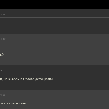
14:46
14:50
ть?
15:02
и, на выборы в Оплоте Демократии.
16:39
овать спецпоказы!