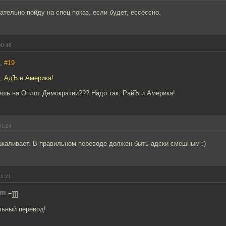
зательно пойду на спец показ, если будет, ессессно.
00:46
а,
#19
е, АдЪ и Америка!
ешь на Оплот Демократии??? Надо так: РайЪ и Америка!
01:24
шкаливает. В правильном переводе должен быть адски смешным :)
11:21
!! =]]]
ьный перевод!