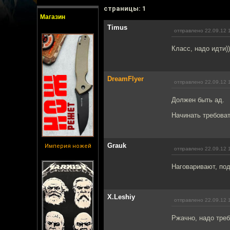
cтраницы: 1
Магазин
Timus
отправлено 22.09.12 
Класс, надо идти))
DreamFlyer
отправлено 22.09.12 
Должен быть ад.
Начинать требова
Grauk
Империя ножей
отправлено 22.09.12 
Наговаривают, под
X.Leshiy
отправлено 22.09.12 
Ржачно, надо треб