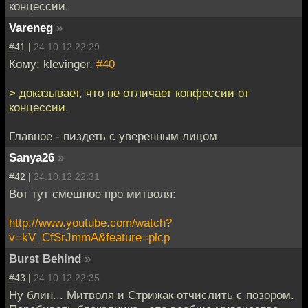
концессии.
Vareneg
»
#41 |
24.10.12 22:29
Кому: klevinger,
#40
> доказывает, что не отличает конфессии от
концессии.
Главное - пиздеть с уверенным лицом
Sanya26
»
#42 |
24.10.12 22:31
Вот тут смешное про митволя:
http://www.youtube.com/watch?
v=kV_CfSrJmmA&feature=plcp
Burst Behind
»
#43 |
24.10.12 22:35
Ну блин... Митволя и Стрижак отчислить с позором.