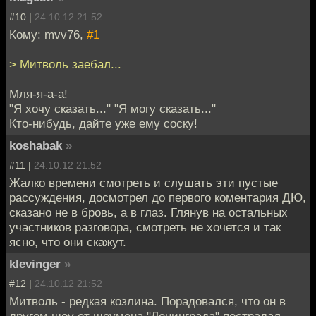
#10 |
24.10.12 21:52
Кому: mvv76,
#1
> Митволь заебал...
Мля-я-а-а!
"Я хочу сказать..." "Я могу сказать..."
Кто-нибудь, дайте уже ему соску!
koshabak
»
#11 |
24.10.12 21:52
Жалко времени смотреть и слушать эти пустые
рассуждения, досмотрел до первого коментария ДЮ,
сказано не в бровь, а в глаз. Глянув на остальных
участников разговора, смотреть не хочется и так
ясно, что они скажут.
klevinger
»
#12 |
24.10.12 21:52
Митволь - редкая козлина. Порадовался, что он в