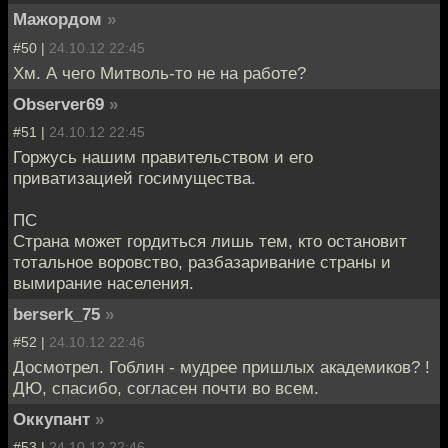
Мажордом
»
#50 |
24.10.12 22:45
Хм. А чего Митволь-то не на работе?
Observer69
»
#51 |
24.10.12 22:45
Горжусь нашим правительством и его
приватизацией госимущества.
ПС
Страна может гордиться лишь тем, кто остановит
тотальное воровство, разбазаривание страны и
вымирание населения.
berserk_75
»
#52 |
24.10.12 22:46
Досмотрел. Гоблин - мудрее пришлых академиков? !
ДЮ, спасибо, согласен почти во всем.
Оккупант
»
#53 |
24.10.12 22:46