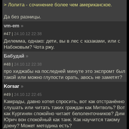
> Лолита - сочинение более чем американское.
Да без разницы.
vm-em
»
#47 |
24.10.12 22:38
Дилемма, однако: дети, вы в лес с казаками, или с
Набоковым? Чота ржу.
Бабудай
»
#48 |
24.10.12 22:38
про хиджабы на последней минуте это экспромт был
такой или можно глупости орать, авось не заметят?
Korsar
»
#49 |
24.10.12 22:45
Камрады, давно хотел спросить, вот как отстранённо
слушать или читать таких граждан как Митволь? Вот
как Кургинян спокойно читает белоленточников? Дим
Юрич вон спокойный как танк. Как научится такому
дзену? Может методика есть?