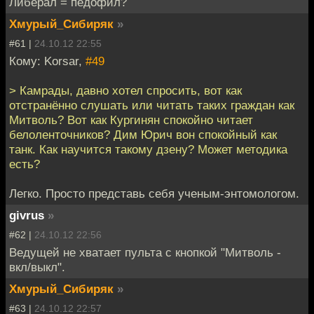
Либерал = педофил?
Хмурый_Сибиряк
»
#61 |
24.10.12 22:55
Кому: Korsar,
#49
> Камрады, давно хотел спросить, вот как
отстранённо слушать или читать таких граждан как
Митволь? Вот как Кургинян спокойно читает
белоленточников? Дим Юрич вон спокойный как
танк. Как научится такому дзену? Может методика
есть?
Легко. Просто представь себя ученым-энтомологом.
givrus
»
#62 |
24.10.12 22:56
Ведущей не хватает пульта с кнопкой "Митволь -
вкл/выкл".
Хмурый_Сибиряк
»
#63 |
24.10.12 22:57