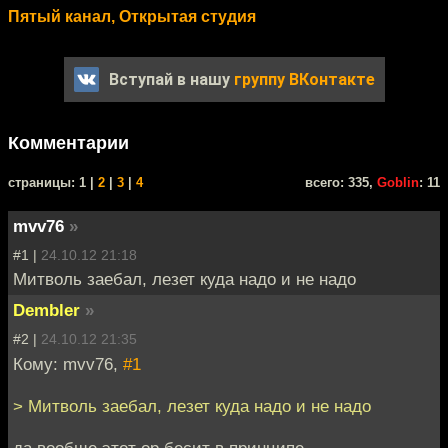
Пятый канал, Открытая студия
Вступай в нашу
группу ВКонтакте
Комментарии
cтраницы: 1 |
2
|
3
|
4
всего: 335,
Goblin
: 11
mvv76
»
#1 |
24.10.12 21:18
Митволь заебал, лезет куда надо и не надо
Dembler
»
#2 |
24.10.12 21:35
Кому: mvv76,
#1
> Митволь заебал, лезет куда надо и не надо
да вообще этот ор бесит в принципе