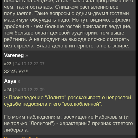
показать на сладкое, а так - как была программа ни о
чем, так и осталась. Слишком распыленно все
получается. Такие вопросы с одним-двумя гостями
максимум обсуждать надо. Но тут, видимо, эффект
дробовика - чем больше гостей пригласят ведущие,
тем больше охват целевой аудитории, тем выше
рейтинги. А на продукт на выходе сложно смотреть
без скролла. Благо дело в интернете, а не в эфире.
Vareneg
»
#23 |
24.10.12 22:07
32:45 Ух!!!
Asya
»
#24 |
24.10.12 22:09
> Произведение "Лолита" рассказывает о непростой
судьбе педофила и его "возлюбленной".
По моим наблюдениям, восхищение Набоковым (и
не только "Лолитой") - характерный признак отпетого
либерала.