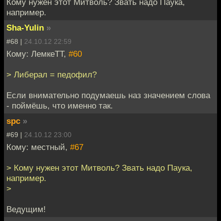
Кому нужен этот Митволь? Звать надо Паука,
например.
Sha-Yulin
»
#68 |
24.10.12 22:59
Кому: ЛемкеТТ,
#60
> Либерал = педофил?
Если внимательно подумаешь наз значением слова
- поймёшь, что именно так.
spc
»
#69 |
24.10.12 23:00
Кому: местный,
#67
> Кому нужен этот Митволь? Звать надо Паука,
например.
>
Ведущим!