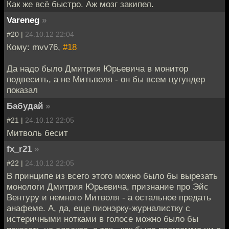
Как же всё быстро. Аж мозг закипел.
Vareneg
»
#20 |
24.10.12 22:04
Кому: mvv76,
#18
Да надо было Дмитрия Юрьевича в монитор
подвесить, а не Митьволя - он бы всем цугундер
показал
Бабудай
»
#21 |
24.10.12 22:05
Митволь бесит
fx_r21
»
#22 |
24.10.12 22:05
В принципе из всего этого можно было бы вырезать
монологи Дмитрия Юрьевича, признание про Эйс
Вентуру и немного Митволя - а остальное предать
анафеме. А, да, еще пионэрку-журналистку с
истеричными нотками в голосе можно было бы