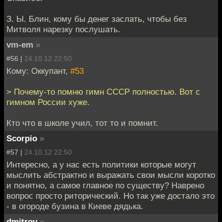
З. Ы. Блин, кому бы денег заслать, чтобы без
Митволя нарезку послушать.
vm-em
»
#56 |
24.10.12 22:50
Кому: Оккупант,
#53
> Почему-то помню гимн СССР полностью. Вот с
гимном России хуже.
Кто что в школе учил, тот то и помнит.
Scorpio
»
#57 |
24.10.12 22:50
Интересно, а у нас есть политики которые могут
мыслить абстрактно и выражать свои мысли коротко
и понятно, а самое главное по существу? Наврено
вопрос просто риторический. Но так уже достало это
- в огороде бузина в Киеве дядька.
dmitrov
»