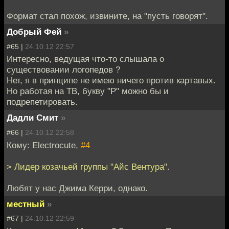
Формат стал похож, извините, на "пусть говорят".
Добрый Фей
»
#65 |
24.10.12 22:57
Интересно, ведущая что-то слышала о
существовании логопедов ?
Нет, я в принципе не имею ничего против картавых.
Но работая на ТВ, букву "Р" можно бы и
подрепетировать.
Дадли Смит
»
#66 |
24.10.12 22:58
Кому: Electrocute,
#4
> Лидер козачьей группы "Айс Вентура".
Любят у нас Джима Керри, однако.
местный
»
#67 |
24.10.12 22:59