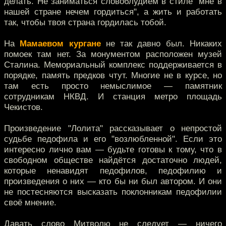
делать. Не заниматься словоблудием в стиле "мне в
нашей стране нечем гордиться", а жить и работать
так, чтобы твоя страна гордилась тобой.
На
Мамаевом кургане
не так давно был. Никаких
помоек там нет. За монументом расположен музей
Сталина. Мемориальный комплекс поддерживается в
порядке, память предков чтут. Многие не в курсе, но
там есть просто немыслимое — памятник
сотрудникам НКВД. И станция метро площадь
Чекистов.
Произведение "Лолита" рассказывает о непростой
судьбе педофила и его "возлюбленной". Если это
интересно лично вам — будьте готовы к тому, что в
свободном обществе найдётся достаточно людей,
которые ненавидят педофилов, педофилию и
произведения о них — кто бы ни был автором. И они
не постесняются высказать поклонникам педофилии
своё мнение.
Давать слово Митволю не следует — ничего