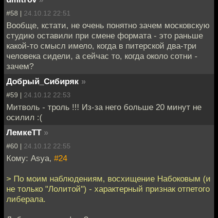
#58 |
24.10.12 22:51
Вообще, кстати, не очень понятно зачем московскую
студию оставили при смене формата - это раньше
какой-то смысл имело, когда в питерской два-три
человека сидели, а сейчас то, когда около сотни -
зачем?
Добрый_Сибиряк
»
#59 |
24.10.12 22:53
Митволь - троль !!! Из-за него больше 20 минут не
осилил :(
ЛемкеТТ
»
#60 |
24.10.12 22:55
Кому: Asya,
#24
> По моим наблюдениям, восхищение Набоковым (и
не только "Лолитой") - характерный признак отпетого
либерала.