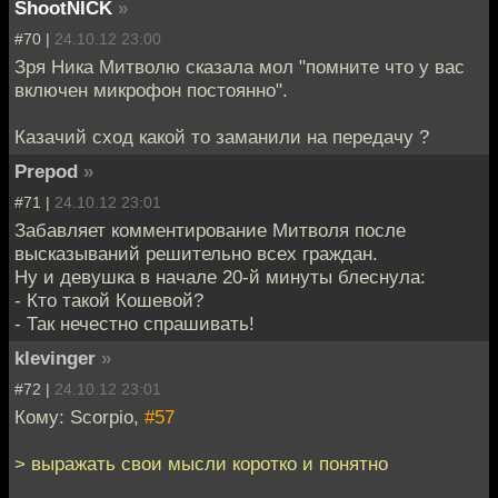
ShootNICK
»
#70 |
24.10.12 23:00
Зря Ника Митволю сказала мол "помните что у вас
включен микрофон постоянно".
Казачий сход какой то заманили на передачу ?
Prepod
»
#71 |
24.10.12 23:01
Забавляет комментирование Митволя после
высказываний решительно всех граждан.
Ну и девушка в начале 20-й минуты блеснула:
- Кто такой Кошевой?
- Так нечестно спрашивать!
klevinger
»
#72 |
24.10.12 23:01
Кому: Scorpio,
#57
> выражать свои мысли коротко и понятно