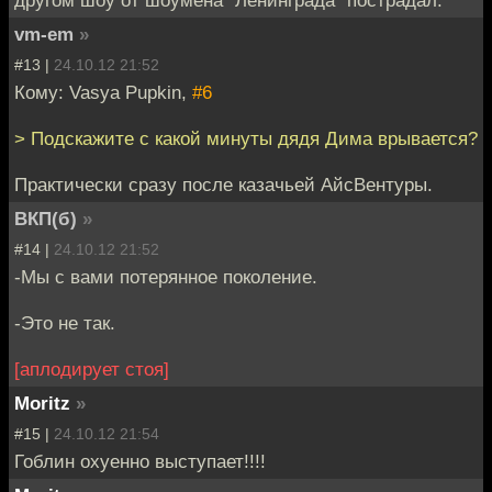
другом шоу от шоумена "Ленинграда" пострадал.
vm-em
»
#13 |
24.10.12 21:52
Кому: Vasya Pupkin,
#6
> Подскажите с какой минуты дядя Дима врывается?
Практически сразу после казачьей АйсВентуры.
ВКП(б)
»
#14 |
24.10.12 21:52
-Мы с вами потерянное поколение.
-Это не так.
[аплодирует стоя]
Moritz
»
#15 |
24.10.12 21:54
Гоблин охуенно выступает!!!!