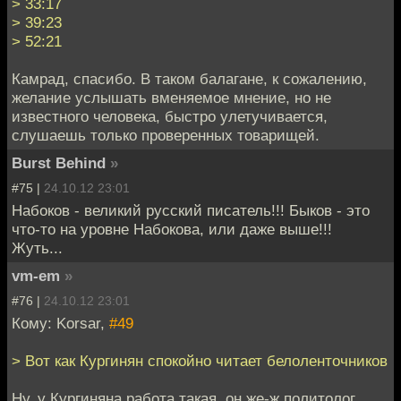
> 33:17
> 39:23
> 52:21
Камрад, спасибо. В таком балагане, к сожалению,
желание услышать вменяемое мнение, но не
известного человека, быстро улетучивается,
слушаешь только проверенных товарищей.
Burst Behind
»
#75 |
24.10.12 23:01
Набоков - великий русский писатель!!! Быков - это
что-то на уровне Набокова, или даже выше!!!
Жуть...
vm-em
»
#76 |
24.10.12 23:01
Кому: Korsar,
#49
> Вот как Кургинян спокойно читает белоленточников
Ну, у Кургиняна работа такая, он же-ж политолог.