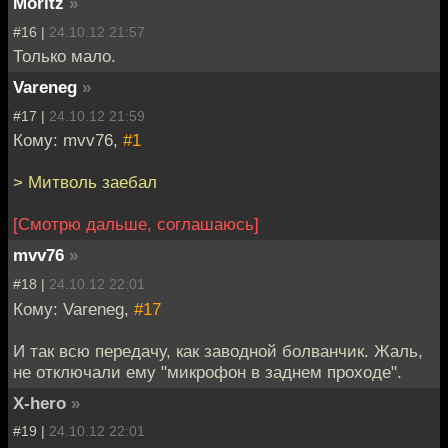
Moritz
»
#16 |
24.10.12 21:57
Только мало.
Vareneg
»
#17 |
24.10.12 21:59
Кому: mvv76,
#1
> Митволь заебал
[Смотрю дальше, соглашаюсь]
mvv76
»
#18 |
24.10.12 22:01
Кому: Vareneg,
#17
И так всю передачу, как заводной болванчик. Жаль,
не отключали ему "микрофон в заднем проходе".
X-hero
»
#19 |
24.10.12 22:01