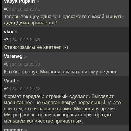
Vasya Pupkin
»
#6 |
24.10.12 21:41
Теперь ток-щоу однако! Подскажите с какой минуты
дядя Дима врывается?
vkni
»
#7 |
24.10.12 21:48
Стенограммы не хватает. :-)
Vareneg
»
#8 |
24.10.12 21:50
Кто бы заткнул Митволя, сказать никому не дает.
Vault
»
#9 |
24.10.12 21:52
Формат передачи странный сделали. Выглядит
масштабнее, но балаган вокруг нереальный. И это
при том, что и раньше всякие Митволи и прочие
Митрофановы орали как поросята при гораздо
меньшем количестве причастных.
magestr
»