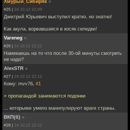
Хмурый_Сибиряк
»
#25 |
24.10.12 22:09
Дмитрий Юрьевич выступил кратко, но знатно!
Как акула, ворвавшаяся в косяк селедки!
Vareneg
»
#26 |
24.10.12 22:12
Намекаешь на то что после 30-ой минуты смотреть
не надо?
AlexSTR
»
#27 |
24.10.12 22:12
Кому: mvv76,
#1
> пропагандой занимаются подонки
... которыми умело манипулируют враги страны.
ВКП(б)
»
#28 |
24.10.12 22:12