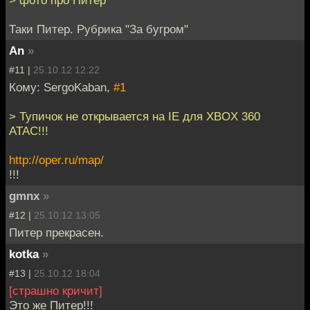
> фото про Питер
Таки Питер. Рубрика "За бугром"
An
»
#11 |
25.10.12 12:22
Кому: SergoKaban,
#1
> Тупичок не открывается на IE для XBOX 360
АТАС!!!
http://oper.ru/map/
!!!
gmnx
»
#12 |
25.10.12 13:05
Питер прекрасен.
kotka
»
#13 |
25.10.12 18:04
[страшно кричит]
Это же Питер!!!