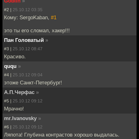
Goblin
»
#2 |
25.10.12 03:35
Кому: SergoKaban,
#1
это ты его сломал, хакер!!!
Пан Головатый
»
#3 |
25.10.12 08:47
Красиво.
ququ
»
#4 |
25.10.12 09:04
этоже Санкт-Петербург!
А.П.Черфас
»
#5 |
25.10.12 09:12
Мрачно!
mr.Ivanovsky
»
#6 |
25.10.12 09:12
Ляпота! Глубина контрастов хорошо выдалась.