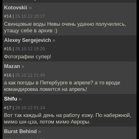
Kotovskii
»
#14 |
25.10.12 18:17
Свинцовые воды Невы очень удачно получились,
утащу себе в архив :)
Alexey Sergejevich
»
#15 |
25.10.12 19:20
Фотографии супер!
Mazan
»
#16 |
25.10.12 21:49
а как погоды в Петербурге в апреле? а то вроде
командировка ломится на апрель!
Shifu
»
#17 |
26.10.12 01:14
Вот так каждый день на работу езжу. По набержной,
мимо ши-цза, потом мимо Авроры.
Burst Behind
»