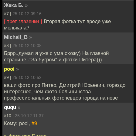
Жека Б.
»
#7 |
25.10.12 09:16
[ трет глазенки ]
Вторая фотка тут вроде уже
мелькала?
Michail_B
»
#8 |
25.10.12 10:08
Бррр..думал я уже с ума схожу) На главной
странице -"За бугром" и фотки Питера)))
pooi
»
#9 |
25.10.12 10:52
ваши фото про Питер, Дмитрий Юрьевич, гораздо
интереснее, чем фото большинства
профессиональных фотопевцов города на неве
ququ
»
#10 |
25.10.12 11:37
Кому: pooi,
#9