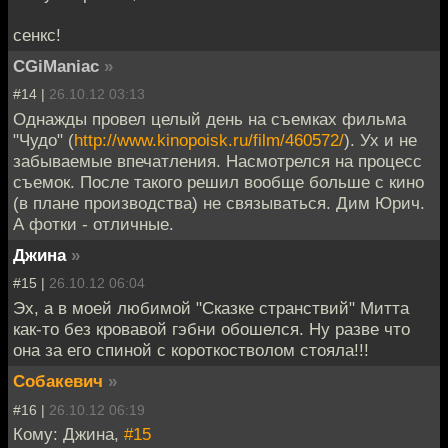
сенкс!
CGiManiac
»
#14 |
26.10.12 03:13
Однажды провел целый день на съемках фильма
"Чудо" (
http://www.kinopoisk.ru/film/460572/
). Ух и не
забываемые впечатления. Насмотрелся на процесс
съемок. После такого решил вообще больше с кино
(в плане производства) не связываться. Дим Юрич.
А фотки - отличные.
Джина
»
#15 |
26.10.12 06:04
Эх, а в моей любимой "Сказке странствий" Митта
как-то без кровавой гэбни обошелся. Ну разве что
она за его спиной с короткостволом стояла!!!
Собакевич
»
#16 |
26.10.12 06:19
Кому: Джина,
#15