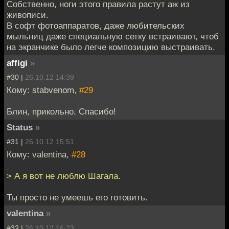
Собственно, ноги этого правила растут аж из
живописи.
В софт фотоаппаратов, даже любительских
мыльниц даже специальную сетку встраивают, чтоб
на экранчике было легче композицию выстраивать.
affigi
»
#30 |
26.10.12 14:39
Кому: stabvenom,
#29
Блин, прикольно. Спасибо!
Status
»
#31 |
26.10.12 15:51
Кому: valentina,
#28
> А я вот не люблю Шагала.
Ты просто не умеешь его готовить.
valentina
»
#32 |
26.10.12 16:23