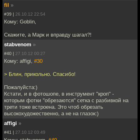
fil
»
#39 |
26.10.12 22:54
Кому: Goblin,
Скажите, а Марк и вправду шагал?!
stabvenom
»
#40 |
27.10.12 00:27
Кому: affigi,
#30
> Блин, прикольно. Спасибо!
Пожалуйста:)
Кстати, и в фотошопе, в инструмент "кроп" -
которым фотки "обрезаются" сетка с разбивкой на
трети тоже встроена. Это чтоб обрезать
высокохудожественно, а не на глазок:)
affigi
»
#41 |
27.10.12 03:49
Кому: stabvenom,
#40