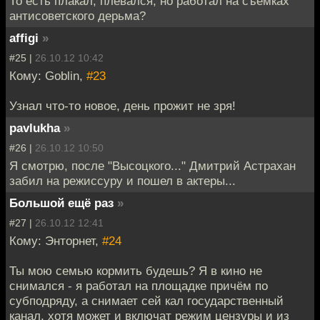
То есть плакал, плевался, но работал на съемках
антисоветского дерьма?
affigi
»
#25 |
26.10.12 10:42
Кому: Goblin,
#23
Узнал что-то новое, день прожит не зря!
pavlukha
»
#26 |
26.10.12 10:50
Я смотрю, после "Высоцкого..." Дмитрий Астрахан
забил на режиссуру и пошел в актеры...
Большой ещё раз
»
#27 |
26.10.12 12:41
Кому: Энторнет,
#24
Ты мою семью кормить будешь? Я в кино не
снимался - я работал на площадке причём по
субподряду, а снимает сей кал государственный
канал, хотя может и включат режим цензуры и из