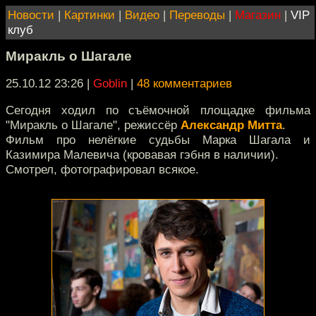
Новости
|
Картинки
|
Видео
|
Переводы
|
Магазин
|
VIP
клуб
Миракль о Шагале
25.10.12 23:26
|
Goblin
|
48 комментариев
Сегодня ходил по съёмочной площадке фильма
"Миракль о Шагале", режиссёр
Александр Митта
.
Фильм про нелёгкие судьбы Марка Шагала и
Казимира Малевича (кровавая гэбня в наличии).
Смотрел, фотографировал всякое.