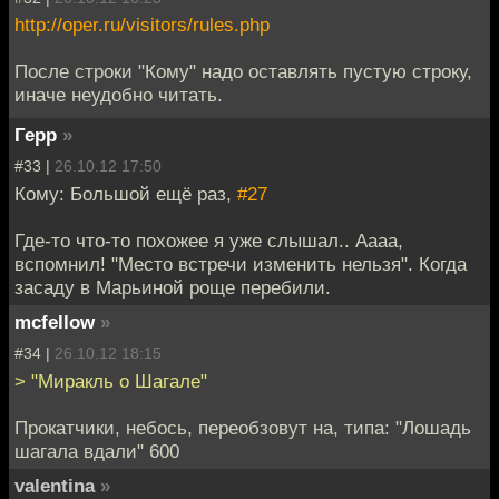
http://oper.ru/visitors/rules.php
После строки "Кому" надо оставлять пустую строку,
иначе неудобно читать.
Герр
»
#33 |
26.10.12 17:50
Кому: Большой ещё раз,
#27
Где-то что-то похожее я уже слышал.. Аааа,
вспомнил! "Место встречи изменить нельзя". Когда
засаду в Марьиной роще перебили.
mcfellow
»
#34 |
26.10.12 18:15
> "Миракль о Шагале"
Прокатчики, небось, переобзовут на, типа: "Лошадь
шагала вдали" 600
valentina
»