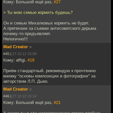
Кому: Большой ещё раз,
#27
> Ты мою семью кормить будешь?
Он и семью Михалковых кормить не будет.
А претензии за съемки антисоветского дерьма
почему-то предъявляет.
Нелогично!!!
Mad Creator
»
#45 |
27.10.12 15:08
Кому: affigi,
#19
Приём стандартный. рекомендую к прочтению
книжку "основы композиции в фотографии" за
авторством Л.П. Дыко.
Mad Creator
»
#46 |
27.10.12 15:14
Кому: Большой ещё раз,
#21
А зачем ты в эти идеологические помои вообще