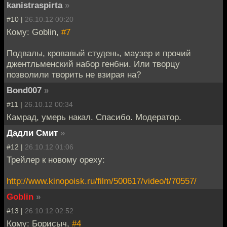
kanistraspirta
»
#10 |
26.10.12 00:20
Кому: Goblin,
#7
Подвалы, кровавый студень, маузер и прочий
джентльменский набор генбни. Или творцу
позволили творить не взирая на?
Bond007
»
#11 |
26.10.12 00:34
Камрад, умерь накал. Спасибо. Модератор.
Дадли Смит
»
#12 |
26.10.12 01:06
Трейлер к новому ореху:
http://www.kinopoisk.ru/film/500617/video/t/70557/
Goblin
»
#13 |
26.10.12 02:52
Кому: Борисыч,
#4