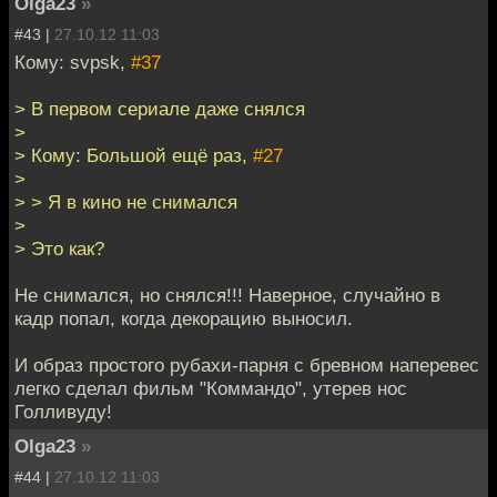
Olga23
»
#43 |
27.10.12 11:03
Кому: svpsk,
#37
> В первом сериале даже снялся
>
> Кому: Большой ещё раз,
#27
>
> > Я в кино не снимался
>
> Это как?
Не снимался, но снялся!!! Наверное, случайно в
кадр попал, когда декорацию выносил.
И образ простого рубахи-парня с бревном наперевес
легко сделал фильм "Коммандо", утерев нос
Голливуду!
Olga23
»
#44 |
27.10.12 11:03