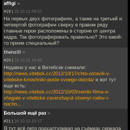
affigi
»
#19 |
26.10.12 09:57
На первых двух фотографиях, а также на третьей и
четвертой фотографии сверху в правом ряду
главные герои расположены в стороне от центра
кадра. Так фотографировать правильно? Это какой-
то прием специальный?
thenzill
»
#20 |
26.10.12 10:00
Недавно у нас в Витебске снимали:
http://news.vitebsk.cc/2012/10/17/chto-ostavili-v-
vitebske-kinoshniki-posle-svoego-otezda/
и вот тут
еще есть:
http://news.vitebsk.cc/2012/10/03/semki-filma-o-
shagale-v-vitebske-zavershayut-stsenyi-rodov-i-
nochn...
Большой ещё раз
»
#21 |
26.10.12 10:17
Я тут всё лето подхалтуривал на съёмках сериала