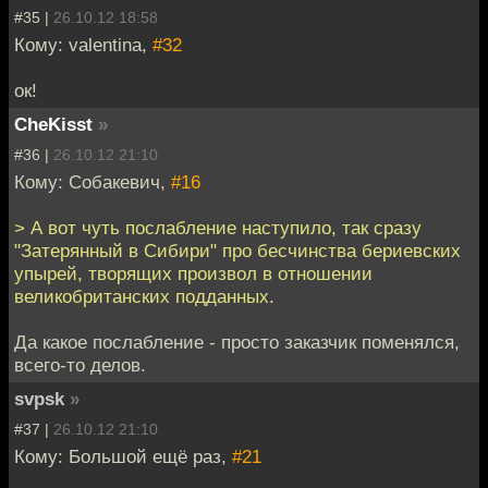
#35 |
26.10.12 18:58
Кому: valentina,
#32
ок!
CheKisst
»
#36 |
26.10.12 21:10
Кому: Собакевич,
#16
> А вот чуть послабление наступило, так сразу
"Затерянный в Сибири" про бесчинства бериевских
упырей, творящих произвол в отношении
великобританских подданных.
Да какое послабление - просто заказчик поменялся,
всего-то делов.
svpsk
»
#37 |
26.10.12 21:10
Кому: Большой ещё раз,
#21