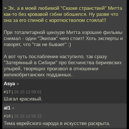
> Эх, а в моей любимой "Сказке странствий" Митта
как-то без кровавой гэбни обошелся. Ну разве что
она за его спиной с короткостволом стояла!!!
При тоталитарной цензуре Митта хорошие фильмы
снимал - один "Экипаж" чего стоит! Хоть эксперты и
говорят, что "так не бывает" :)
А вот чуть послабление наступило, так сразу
"Затерянный в Сибири" про бесчинства бериевских
упырей, творящих произвол в отношении
великобританских подданных.
Asya
»
#17 |
26.10.12 09:01
Шагал красивый.
al1
»
#18 |
26.10.12 09:22
Тема еврейского народа в искусстве раскрыта.