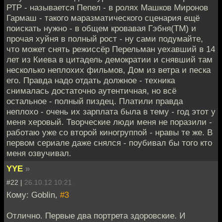
РТР - называется Пепел - в ролях Машков Миронов
Гармаш - такого маразматического сценария ещё
поискать нужно - в общем кровавая Гэбня(ТМ) и
прочая хуйня в полный рост - ну сами подумайте,
что может снять режиссёр Перельман уехавший в 14
лет из Киева в цитадель демократии и снявший там
несколько неплохих фильмов, Дом из ветра и песка
его. Правда надо отдать должное - техника
снималась достаточно аутентичная, но всё
остальное - полный пиздец. Платили правда
неплохо - очень их зарплата была в тему - год этот у
меня херовый. Творческие люди меня не поразили -
работаю уже со второй киногруппой - нравы те же. В
первом сериале даже снялся - поубивал бы того кто
меня озвучивал.
YYE
»
#22 |
26.10.12 10:21
Кому: Goblin,
#3
Отлично. Первые два портрета здоровские. И