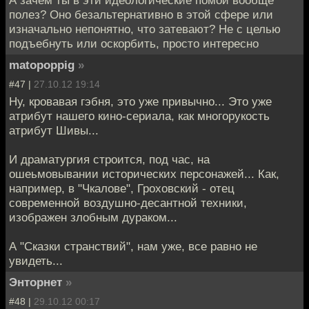
полез? Оно безальтернативно в этой сфере или
изначально непонятно, что затевают? Не с целью
подъебнуть или оскорбить, просто интересно
matopoppig
»
#47 |
27.10.12 19:14
Ну, кровавая гэбня, это уже привычно... Это уже
атрибут нашего кино-сериала, как многорукость
атрибут Шивы...
И драматургия строится, под час, на
ошеьмовывании исторических персонажей... Как,
например, в "Чкалове", Гроховский - отец
современной воздушно-десантной техники,
изображен злобным дураком...
А "Сказки странствий", нам уже, все равно не
увидеть...
Энторнет
»
#48 |
29.10.12 00:17