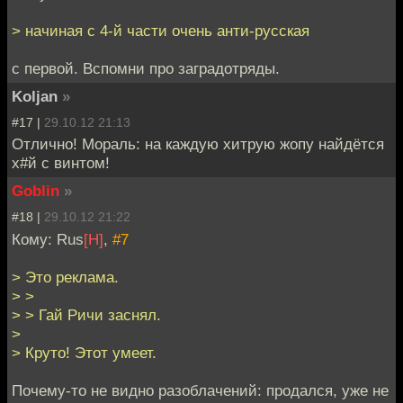
> начиная с 4-й части очень анти-русская
с первой. Вспомни про заградотряды.
Koljan
»
#17 |
29.10.12 21:13
Отлично! Мораль: на каждую хитрую жопу найдётся
х#й с винтом!
Goblin
»
#18 |
29.10.12 21:22
Кому: Rus
[H]
,
#7
> Это реклама.
> >
> > Гай Ричи заснял.
>
> Круто! Этот умеет.
Почему-то не видно разоблачений: продался, уже не