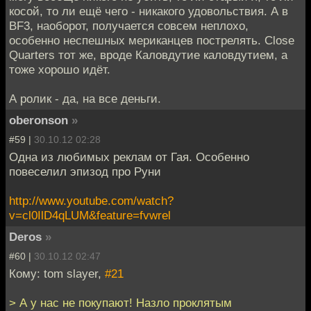
косой, то ли ещё чего - никакого удовольствия. А в
BF3, наоборот, получается совсем неплохо,
особенно неспешных мериканцев пострелять. Close
Quarters тот же, вроде Каловдутие каловдутием, а
тоже хорошо идёт.
А ролик - да, на все деньги.
oberonson
»
#59 |
30.10.12 02:28
Одна из любимых реклам от Гая. Особенно
повеселил эпизод про Руни
http://www.youtube.com/watch?
v=cl0IlD4qLUM&feature=fvwrel
Deros
»
#60 |
30.10.12 02:47
Кому: tom slayer,
#21
> А у нас не покупают! Назло проклятым