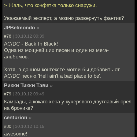
> Жаль, что конфетка только снаружи.
Уважаемый эксперт, а можно развернуть фантик?
JPBelmondo
»
#78 |
30.10.12 09:39
AC/DC - Back In Black!
Одна из мощнейших песен и один из мега-
альбомов.
Хотя, в данном контексте могли бы добавить от
AC/DC песню 'Hell ain't a bad place to be'.
Рикки Тикки Тави
»
#79 |
30.10.12 09:49
Камрады, а кокаго хера у кучерявого двуглавый орел
на бронике?
centurion
»
#80 |
30.10.12 10:15
awesome!