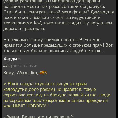
убрали роботов за 100 миллионов долларов и
вставили вместо них розовые танки бондарчука.
Стал бы ты смотреть такой мега фильм? Думаю для
всех кто хоть немного следит за индустрией и
технологиями КоД тоже так выглядит. Ну нету в нем
дорого аттракциона.
Но рекламы к нему снимают знатные! Эта мне
нравится больше предыдущих с огоньком прям! Вот
только я там больше половины людей не знаю...
Харди
»
#70 |
30.10.12 06:41
Кому: Worm Jim,
#53
> Я вот всегда охуевал с зануд которым
каловдутии(соло режим) не нравятся, такую
серьезную критику на блэкупс первый читал, люди
на серьёзных щах конкретные анализы проводили
мол НИЧЁ НОВОВО!!!
- Винни, Винни, что ты делаешь?