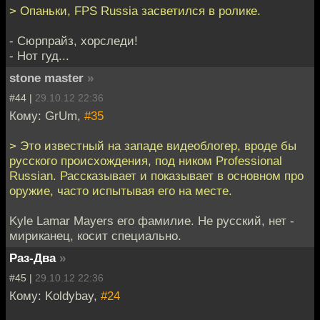
> Опаньки, FPS Russia засветился в ролике.
- Сюрпрайз, хорследи!
- Нот гуд...
stone master
»
#44 |
29.10.12 22:36
Кому: GrUm,
#35
> Это известный на западе видеоблогер, вроде бы
русского происхождения, под ником Professional
Russian. Рассказывает и показывает в основном про
оружие, часто испытывая его на месте.
Kyle Lamar Mayers его фамилие. Не русский, нет -
мириканец, косит специально.
Раз-Два
»
#45 |
29.10.12 22:36
Кому: Koldybay,
#24