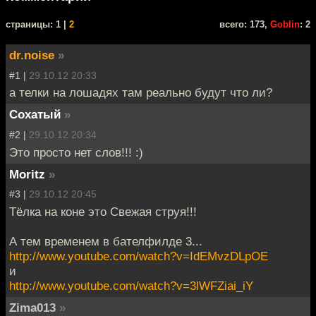
cтраницы: 1 |
2
всего: 173,
Goblin
: 2
dr.noise
»
#1 |
29.10.12 20:33
а телки на лошадях там реально будут что ли?
Cохатый
»
#2 |
29.10.12 20:34
Это просто нет слов!!! :)
Moritz
»
#3 |
29.10.12 20:45
Тёлка на коне это Свежая струя!!!
А тем временем в бателфилде 3...
http://www.youtube.com/watch?v=IdEMvzDLpOE
и
http://www.youtube.com/watch?v=3lWFZiai_iY
Zima013
»