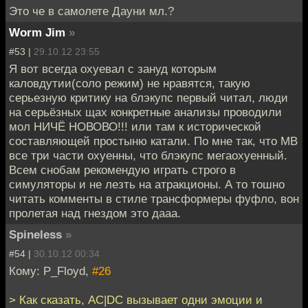
Это че в самолете Дауни мл.?
Worm Jim
»
#53 |
29.10.12 23:55
Я вот всегда охуевал с зануд которым
каловдутии(соло режим) не нравятся, такую
серьезную критику на блэкупс первый читал, люди
на серьёзных щах конкретные анализы проводили
мол НИЧЁ НОВОВО!!! или там к исторической
составляющей простыню катали. По мне так, что МВ
все три части охуенны, что блэкупс мегаохуенный.
Всем снобам рекомендую играть строго в
симуляторы и не лезть на атракционы. А то тошно
читать комменты в стиле трансформеры фуфло, вон
пролетая над гнездом это дааа.
Spineless
»
#54 |
30.10.12 00:34
Кому: P_Floyd,
#26
> Как сказать, AC|DC вызывает одни эмоции и