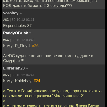
как же так выходит, что неспешные американцы в
КОД дают тебе жить 2-3 секунды???
vorobey
»
#63 |
30.10.12 03:11
Expendables 3?
PaddyOBrisk
»
#64 |
30.10.12 03:43
Кому: P_Floyd,
#26
Ac/DC куда не вставь они везде к месту, даже в
Смурфах!!!
Librarian23
»
#65 |
30.10.12 04:41
Кому: Koldybay,
#24
> Тех кто Галифианакиса не узнал, пора отключать -
не ходили на спецпоказы "Мальчишника 2"
>
> А потом отключать тех кто не узнал Джека Блэка