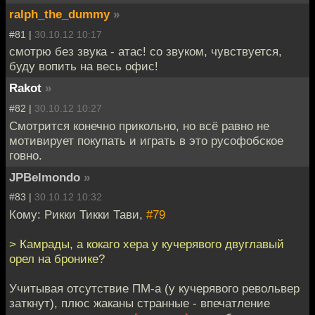
ralph_the_dummy
»
#81 |
30.10.12 10:17
смотрю без звука - атас! со звуком, чувствуется,
буду вопить на весь офис!
Rakot
»
#82 |
30.10.12 10:27
Смотрится конечно прикольно, но всё равно не
мотивирует покупать и играть в это русофобское
говно.
JPBelmondo
»
#83 |
30.10.12 10:32
Кому: Рикки Тикки Тави,
#79
> Камрады, а кокаго хера у кучерявого двуглавый
орел на бронике?
Учитывая отсутствие ПМ-а (у кучерявого револьвер
заткнут), плюс жаканы странные - впечатление