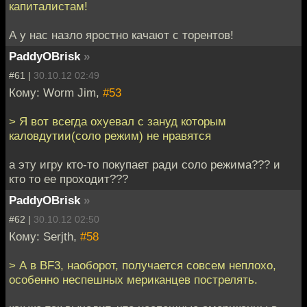
капиталистам!
А у нас назло яростно качают с торентов!
PaddyOBrisk
»
#61 |
30.10.12 02:49
Кому: Worm Jim,
#53
> Я вот всегда охуевал с зануд которым
каловдутии(соло режим) не нравятся
а эту игру кто-то покупает ради соло режима??? и
кто то ее проходит???
PaddyOBrisk
»
#62 |
30.10.12 02:50
Кому: Serjth,
#58
> А в BF3, наоборот, получается совсем неплохо,
особенно неспешных мериканцев пострелять.