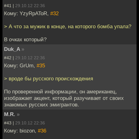
#41 |
29.10.12 22:36
Кому: YzyRpAToR,
#32
> А что за мужик в конце, на которого бомба упала?
В очках который?
Duk_A
»
#42 |
29.10.12 22:36
Кому: GrUm,
#35
> вроде бы русского происхождения
По проверенной информации, он американец,
изображает акцент, который разучивает от своих
знакомых русских эмигрантов.
M.R.
»
#43 |
29.10.12 22:36
Кому: biozon,
#36