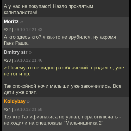
А у нас не покупают! Назло проклятым
капиталистам!
Moritz
»
#22 |
29.10.12 21:43
А кто здесь кто? я как-то не врубился, ну акромя
Ганз Раша.
Dmitry str
»
#23 |
29.10.12 21:46
> Почему-то не видно разоблачений: продался, уже
не тот и пр.
Так спокойной ночи малыши уже закончились. Все
дети уже спят.
Koldybay
»
#24 |
29.10.12 21:58
Тех кто Галифианакиса не узнал, пора отключать -
не ходили на спецпоказы "Мальчишника 2"