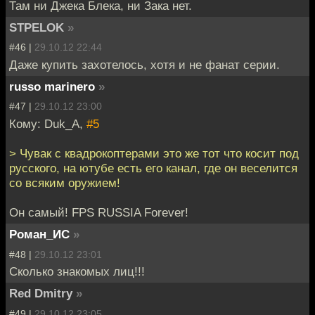
Там ни Джека Блека, ни Зака нет.
STPELOK
»
#46 |
29.10.12 22:44
Даже купить захотелось, хотя и не фанат серии.
russo marinero
»
#47 |
29.10.12 23:00
Кому: Duk_A,
#5
> Чувак с квадрокоптерами это же тот что косит под
русского, на ютубе есть его канал, где он веселится
со всяким оружием!
Он самый! FPS RUSSIA Forever!
Роман_ИС
»
#48 |
29.10.12 23:01
Сколько знакомых лиц!!!
Red Dmitry
»
#49 |
29.10.12 23:05