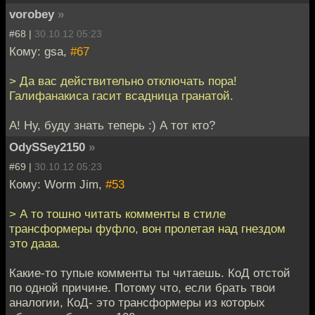
vorobey
»
#68 |
30.10.12 05:23
Кому: gsa,
#67
> Да вас действительно отключать пора!
Галифанакиса гасит всадница гранатой.
А! Ну, буду знать теперь :) А тот кто?
OdySSey2150
»
#69 |
30.10.12 05:23
Кому: Worm Jim,
#53
> А то тошно читать комменты в стиле
трансформеры фуфло, вон пролетая над гнездом
это дааа.
Какие-то тупые комменты ты читаешь. КоД отстой
по одной причине. Потому что, если брать твои
аналогии, КоД- это трансформеры из которых