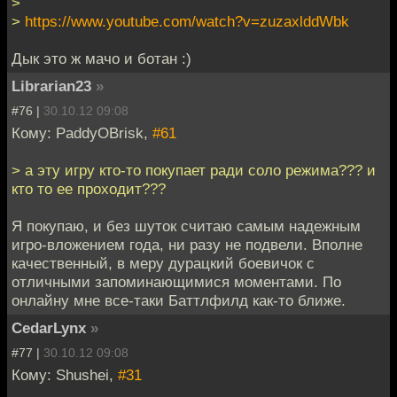
>
>
https://www.youtube.com/watch?v=zuzaxlddWbk
Дык это ж мачо и ботан :)
Librarian23
»
#76 |
30.10.12 09:08
Кому: PaddyOBrisk,
#61
> а эту игру кто-то покупает ради соло режима??? и
кто то ее проходит???
Я покупаю, и без шуток считаю самым надежным
игро-вложением года, ни разу не подвели. Вполне
качественный, в меру дурацкий боевичок с
отличными запоминающимися моментами. По
онлайну мне все-таки Баттлфилд как-то ближе.
CedarLynx
»
#77 |
30.10.12 09:08
Кому: Shushei,
#31