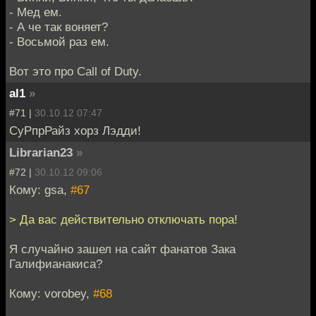
- Мед ем.
- А че так воняет?
- Восьмой раз ем.
Вот это про Call of Duty.
al1
»
#71 |
30.10.12 07:47
СуРпрРайз хорз Лэдди!
Librarian23
»
#72 |
30.10.12 09:06
Кому: gsa,
#67
> Да вас действительно отключать пора!
Я случайно зашел на сайт фанатов Зака
Галифианакиса?
Кому: vorobey,
#68