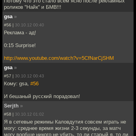
Потому что это стало всем ясно после рекламных
роликов "Найк" и БМВ!!!
gsa
»
#56 |
30.10.12 00:40
Реклама - ад!
0:15 Surprise!
http://www.youtube.com/watch?v=5CfNarCjSHM
gsa
»
#57 |
30.10.12 00:43
Кому: gsa,
#56
И бешаный русский порадовал!
Serjth
»
#58 |
30.10.12 01:02
Я в сетевые режимы Каловдутия совсем играть не
могу: среднее время жизни 2-3 секунды, за матч
могу вообще никого не убить, то ли старый я, то ли