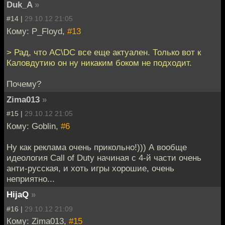
Duk_A
»
#14 |
29.10.12 21:05
Кому: P_Floyd,
#13
> Рад, что AC\DC все еще актуален. Только вот к
Каловдутию он ну никаким боком не подходит.
Почему?
Zima013
»
#15 |
29.10.12 21:05
Кому: Goblin,
#6
Ну как реклама очень прикольно!))) А вообще
идеология Call of Duty начиная с 4-й части очень
анти-русская, и хоть игры хорошие, очень
неприятно...
HijaQ
»
#16 |
29.10.12 21:09
Кому: Zima013,
#15