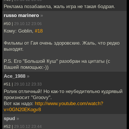
Реклама позабавила, жаль игра не такая бодрая.
russo marinero
»
#50 |
29.10.12 23:06
Кому: Goblin,
#18
Фильмы от Гая очень здоровские. Жаль, что редко
выходят.
P.S. Его "Большой Куш" разобран на цитаты (с
Вашей помощью:-))
Ace_1988
»
#51 |
29.10.12 23:33
Ролик отличный! Но как-то неубедительно кудрявый
произносит "Groovy".
Вот как надо:
http://www.youtube.com/watch?
v=0GN20EKogv8
spud
»
#52 |
29.10.12 23:44