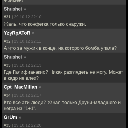
Фримен?
Shushei
»
#31 |
29.10.12 22:10
Жаль, что конфетка только снаружи.
YzyRpAToR
»
#32 |
29.10.12 22:11
А что за мужик в конце, на которого бомба упала?
Shushei
»
#33 |
29.10.12 22:13
Где Галифианакис? Никак разглядеть не могу. Может
в кадр не влез?
Cpt_MacMillan
»
#34 |
29.10.12 22:17
Кто все эти люди? Узнал только Дауни-младшего и
негра из "1+1".
GrUm
»
#35 |
29.10.12 22:20