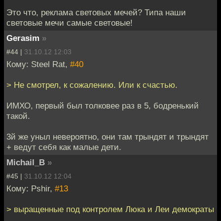
Это что, реклама световых мечей? Типа наши
световые мечи самые световые!
Gerasim
»
#44 |
31.10.12 12:03
Кому: Steel Rat,
#40
> Не смотрел, к сожалению. Или к счастью.
ИМХО, первый был толковее раз в 5, бодренький
такой.
3й же уныл невероятно, они там трындят и трындят
+ ведут себя как малые дети.
Michail_B
»
#45 |
31.10.12 12:04
Кому: Pshir,
#13
> выращенные под контролем Люка и Леи демократы