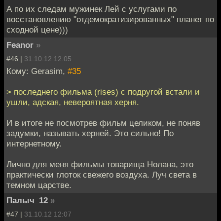
А по их следам мужинек Лей с услугами по
восстановлению "отдемократизированных" планет по
сходной цене)))
Feanor
»
#46 |
31.10.12 12:05
Кому: Gerasim,
#35
> последнего фильма (rises) с подругой встали и
ушли, адская, невероятная херня.
И в итоге не посмотрев фильм целиком, не поняв
задумки, называть херней. Это сильно! По
интернетному.
Лично для меня фильмы товарища Нолана, это
практически глоток свежего воздуха. Луч света в
темном царстве.
Палыч_12
»
#47 |
31.10.12 12:07