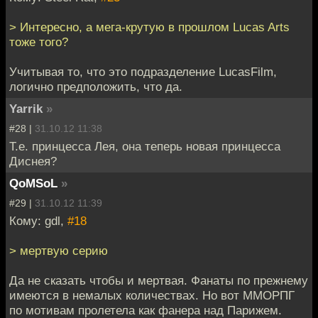
> Интересно, а мега-крутую в прошлом Lucas Arts
тоже того?
Учитывая то, что это подразделение LucasFilm,
логично предположить, что да.
Yarrik
»
#28 |
31.10.12 11:38
Т.е. принцесса Лея, она теперь новая принцесса
Диснея?
QoMSoL
»
#29 |
31.10.12 11:39
Кому: gdl,
#18
> мертвую серию
Да не сказать чтобы и мертвая. Фанаты по прежнему
имеются в немалых количествах. Но вот ММОРПГ
по мотивам пролетела как фанера над Парижем.