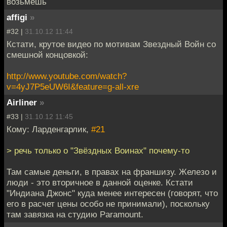
возьмешь
affigi
»
#32 |
31.10.12 11:44
Кстати, крутое видео по мотивам Звездный Войн со
смешной концовкой:
http://www.youtube.com/watch?
v=4yJ7P5eUW6I&feature=g-all-xre
Airliner
»
#33 |
31.10.12 11:45
Кому: Ларденгарлик,
#21
> речь только о "Звёздных Воинах" почему-то
Там самые деньги, в правах на франшизу. Железо и
люди - это вторичное в данной оценке. Кстати
"Индиана Джонс" куда менее интересен (говорят, что
его в расчет цены особо не принимали), поскольку
там завязка на студию Paramount.