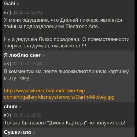
Gabi
»
#7 |
31.10.12 10:40
У меня ощущение, что Дисней пикчерс является
тайным подразделением Electronc Arts.
Ну а дедушка Лукас порадовал. О преемственности
творчества думает, оказывается!!!
Я люблю снег
»
#8 |
31.10.12 10:46
В комментах на ленте выложилиотличную картинку
в эту тему:
http://www.wired.com/underwire/wp-
content/gallery/disneystarwars/Darth-Mickey.jpg
chum
»
#9 |
31.10.12 11:03
Только бы нового "Джона Картера" не получилось!
Сушки-зло
»