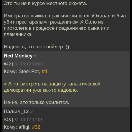
Это ты не в курсе местного сюжета.
Император выжил, практически всех зОхавал и был
убит престарелым гражданином Х.Соло из
пистолета в процессе поедания его сына или
племянника.
Надеюсь, это не спойлер :))
Red Monkey
»
#42 |
31.10.12 12:00
Кому: Steel Rat,
#4
> А то смотреть на защиту галактической
демократии уже как-то надоело.
Не-не, это только усилится.
Палыч_12
»
#43 |
31.10.12 12:03
Кому: affigi,
#32