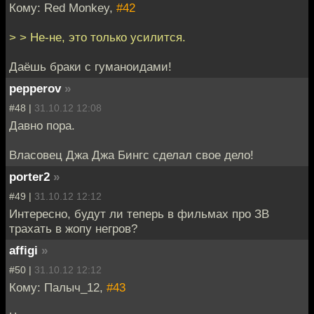
Кому: Red Monkey,
#42
> > Не-не, это только усилится.
Даёшь браки с гуманоидами!
pepperov
»
#48 |
31.10.12 12:08
Давно пора.
Власовец Джа Джа Бингс сделал свое дело!
porter2
»
#49 |
31.10.12 12:12
Интересно, будут ли теперь в фильмах про ЗВ
трахать в жопу негров?
affigi
»
#50 |
31.10.12 12:12
Кому: Палыч_12,
#43