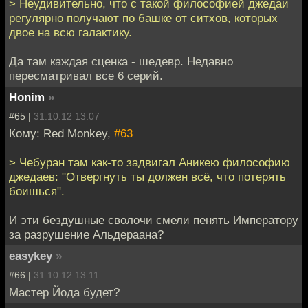
> Неудивительно, что с такой философией джедаи
регулярно получают по башке от ситхов, которых
двое на всю галактику.
Да там каждая сценка - шедевр. Недавно
пересматривал все 6 серий.
Honim
»
#65 |
31.10.12 13:07
Кому: Red Monkey,
#63
> Чебуран там как-то задвигал Аникею философию
джедаев: "Отвергнуть ты должен всё, что потерять
боишься".
И эти бездушные сволочи смели пенять Императору
за разрушение Альдераана?
easykey
»
#66 |
31.10.12 13:11
Мастер Йода будет?