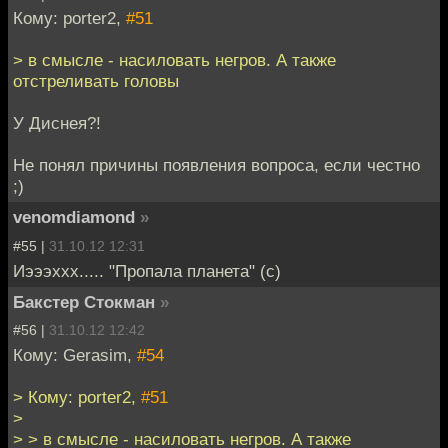
Кому: porter2,
#51
> в смысле - насиловать негров. А также
отстреливать головы
У Диснея?!
Не понял причины появления вопроса, если честно
;)
venomdiamond
»
#55 |
31.10.12 12:31
Иэээххх..... "Пропала планета" (с)
Бакстер Стокман
»
#56 |
31.10.12 12:42
Кому: Gerasim,
#54
> Кому: porter2,
#51
>
> > в смысле - насиловать негров. А также