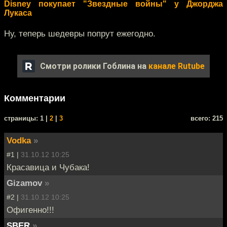
Disney покупает "Звездные войны" у Джорджа
Лукаса
Ну, теперь шедевры попрут ежегодно.
Смотри ролики Гоблина на
канале Rutube
Комментарии
cтраницы: 1 |
2
|
3
всего: 215
Vodka
»
#1 |
31.10.12 10:25
Красавица и Чубака!
Gizamov
»
#2 |
31.10.12 10:25
Офигенно!!!
SBER
»