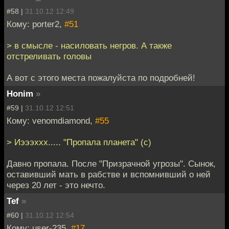
#58 |
31.10.12 12:49
Кому: porter2,
#51
> в смысле - насиловать негров. А также
отстреливать головы
А вот с этого места пожалуйста по подробней!
Honim
»
#59 |
31.10.12 12:51
Кому: venomdiamond,
#55
> Иэээххх..... "Пропала планета" (с)
Давно пропала. После "Призрачной угрозы". Сынок,
оставивший мать в рабстве и вспомнивший о ней
через 20 лет - это нечто.
Tef
»
#60 |
31.10.12 12:54
Кому: user-235,
#17