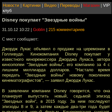
Новости
|
Картинки
|
Видео
|
Переводы
|
Магазин
|
VIP
клуб
Disney покупает "Звездные войны"
31.10.12 10:22
|
Goblin
|
215 комментариев
С мест сообщают:
Джордж Лукас объявил о продаже на церемонии в
Голливуде. Кинокомпания Disney покупает у
известного кинорежиссера Джорджа Лукаса, автора
киноэпопеи "Звездные войны", его компанию за 4 с
лишним миллиарда долларов. "Настало время
передать "Звездные войны" новому поколению
кинематографистов", — заявил Джордж Лукас.
В заявлении компании Disney говорится, что она
планирует выпустить новый, седьмой эпизод
"Звездных войн", в 2015 году. За ним последуют
эпизоды 8 и 9, а затем каждые два-три года будет
выпускаться новый фильм. Кинокомпания считает,