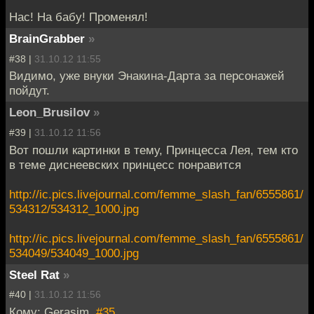
Нас! На бабу! Променял!
BrainGrabber
»
#38 |
31.10.12 11:55
Видимо, уже внуки Энакина-Дарта за персонажей
пойдут.
Leon_Brusilov
»
#39 |
31.10.12 11:56
Вот пошли картинки в тему, Принцесса Лея, тем кто
в теме диснеевских принцесс понравится
http://ic.pics.livejournal.com/femme_slash_fan/6555861/
534312/534312_1000.jpg
http://ic.pics.livejournal.com/femme_slash_fan/6555861/
534049/534049_1000.jpg
Steel Rat
»
#40 |
31.10.12 11:56
Кому: Gerasim,
#35