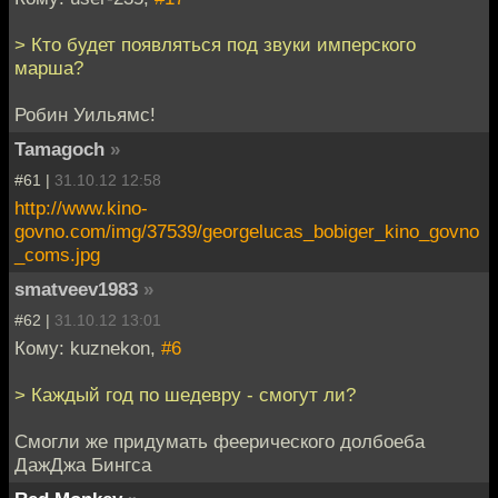
> Кто будет появляться под звуки имперского
марша?
Робин Уильямс!
Tamagoch
»
#61 |
31.10.12 12:58
http://www.kino-
govno.com/img/37539/georgelucas_bobiger_kino_govno
_coms.jpg
smatveev1983
»
#62 |
31.10.12 13:01
Кому: kuznekon,
#6
> Каждый год по шедевру - смогут ли?
Смогли же придумать феерического долбоеба
ДажДжа Бингса