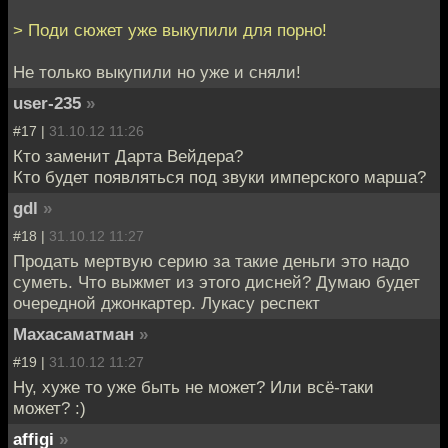
> Поди сюжет уже выкупили для порно!
Не только выкупили но уже и сняли!
user-235
»
#17 |
31.10.12 11:26
Кто заменит Дарта Вейдера?
Кто будет появляться под звуки имперского марша?
gdl
»
#18 |
31.10.12 11:27
Продать мертвую серию за такие деньги это надо
суметь. Что выжмет из этого дисней? Думаю будет
очередной джонкартер. Лукасу респект
Махасаматман
»
#19 |
31.10.12 11:27
Ну, хуже то уже быть не может? Или всё-таки
может? :)
affigi
»