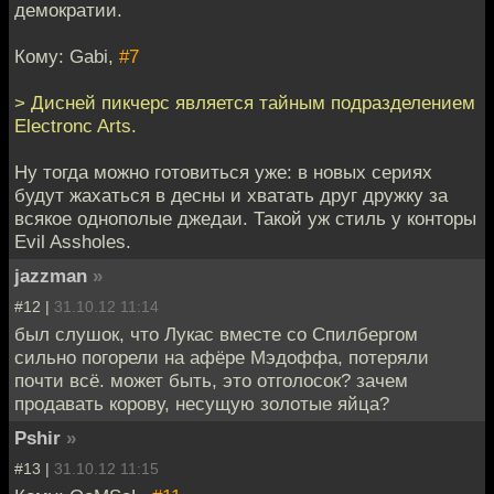
демократии.
Кому: Gabi,
#7
> Дисней пикчерс является тайным подразделением
Electronc Arts.
Ну тогда можно готовиться уже: в новых сериях
будут жахаться в десны и хватать друг дружку за
всякое однополые джедаи. Такой уж стиль у конторы
Evil Assholes.
jazzman
»
#12 |
31.10.12 11:14
был слушок, что Лукас вместе со Спилбергом
сильно погорели на афёре Мэдоффа, потеряли
почти всё. может быть, это отголосок? зачем
продавать корову, несущую золотые яйца?
Pshir
»
#13 |
31.10.12 11:15