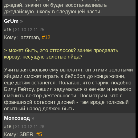
джедай, значит он будет восстанавливать
джедайскую школу в следующей части.
GrUm
»
#15 |
31.10.12 11:25
Кому: jazzman,
#12
> может быть, это отголосок? зачем продавать
корову, несущую золотые яйца?
Учитывая сколько ему выплатят, он этими золотыми
яйцами сможет играть в бейсбол до конца жизни,
еще детям останется. Полагаю, что старик, подобно
Билу Гейтсу, решил задуматься о вечном и немного
сменить вектор деятельности. Посмотрим, что с
франшизой сотворит дисней - там вроде толковый
опытный народ должен быть.
Мопсовод
»
#16 |
31.10.12 11:26
Кому: SBER,
#5