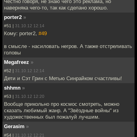
Честно говоря, не знаю чего это реклама, но
наверняка чего-то, так как сделано хорошо.
porter2
»
#51 |
31.10.12 12:14
Кому: porter2,
#49
в смысле - насиловать негров. А также отстреливать
головы
Megafreez
»
#52 |
31.10.12 12:14
Дети и Сэт Грин с Метью Синрайком счастливы!
shhmn
»
#53 |
31.10.12 12:20
Вообще прикольно про космос смотреть, можно
сказать любимый жанр. А "Звёздные войны" из
художественных был пожалуй лучшим.
Gerasim
»
#54 |
31.10.12 12:21