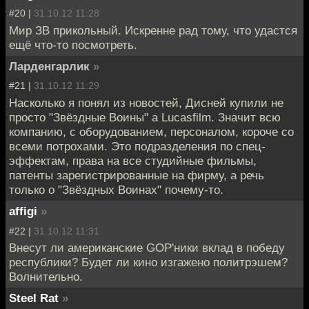
#20 |
31.10.12 11:28
Мир ЗВ прикольный. Искренне рад тому, что удастся
ещё что-то посмотреть.
Ларденгарлик
»
#21 |
31.10.12 11:29
Насколько я понял из новостей, Дисней купили не
просто "Звёздные Воины" а Lucasfilm. Значит всю
компанию, с оборудованием, персоналом, короче со
всеми потрохами. Это подразделения по спец-
эффектам, права на все студийные фильмы,
патенты зарегистрированные на фирму, а речь
только о "Звёздных Воинах" почему-то.
affigi
»
#22 |
31.10.12 11:31
Внесут ли американские GOP'ники вклад в победу
республики? Будет ли кино изгажено политрэшем?
Волнительно.
Steel Rat
»