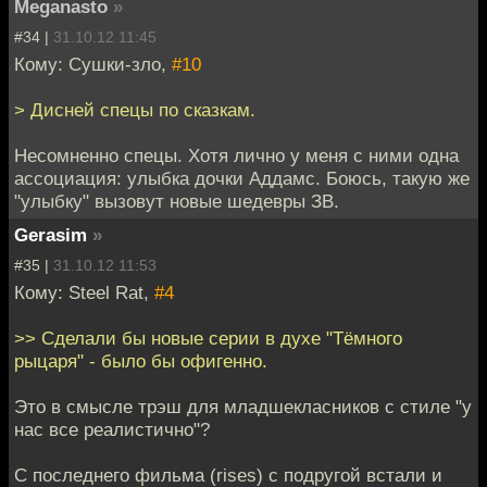
Meganasto
»
#34 |
31.10.12 11:45
Кому: Сушки-зло,
#10
> Дисней спецы по сказкам.
Несомненно спецы. Хотя лично у меня с ними одна
ассоциация: улыбка дочки Аддамс. Боюсь, такую же
"улыбку" вызовут новые шедевры ЗВ.
Gerasim
»
#35 |
31.10.12 11:53
Кому: Steel Rat,
#4
>> Сделали бы новые серии в духе "Тёмного
рыцаря" - было бы офигенно.
Это в смысле трэш для младшекласников с стиле "у
нас все реалистично"?
С последнего фильма (rises) с подругой встали и