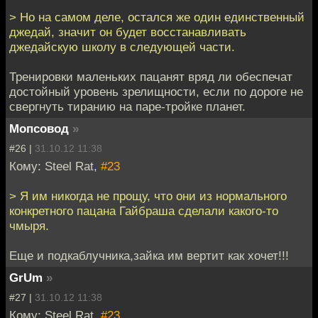
> Но на самом деле, остался же один единственный
джедай, значит он будет восстанавливать
джедайскую школу в следующей части.
Тренировки маленьких пацанят вряд ли обеспечат
достойный уровень зрелищности, если по дороге не
свергнуть тиранию на паре-тройке планет.
Мопсовод
»
#26 |
31.10.12 11:38
Кому: Steel Rat,
#23
> Я им никогда не прощу, что они из нормального
конкретного пацана Гайбраша сделали какого-то
чмыря.
Еще и подкаблучника,зайка им вертит как хочет!!!
GrUm
»
#27 |
31.10.12 11:38
Кому: Steel Rat,
#23