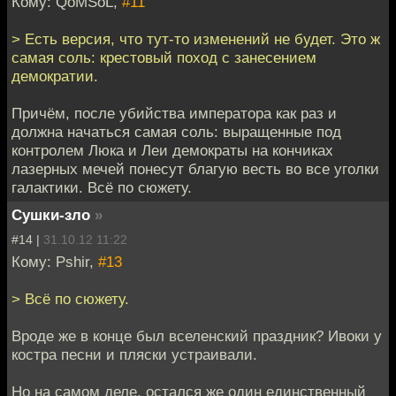
Кому: QoMSoL,
#11
> Есть версия, что тут-то изменений не будет. Это ж
самая соль: крестовый поход с занесением
демократии.
Причём, после убийства императора как раз и
должна начаться самая соль: выращенные под
контролем Люка и Леи демократы на кончиках
лазерных мечей понесут благую весть во все уголки
галактики. Всё по сюжету.
Сушки-зло
»
#14 |
31.10.12 11:22
Кому: Pshir,
#13
> Всё по сюжету.
Вроде же в конце был вселенский праздник? Ивоки у
костра песни и пляски устраивали.
Но на самом деле, остался же один единственный