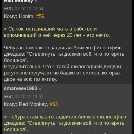
Red Monkey
»
#63 |
31.10.12 13:04
Кому: Honim,
#59
> Сынок, оставивший мать в рабстве и
вспомнивший о ней через 20 лет - это нечто.
Чебуран там как-то задвигал Аникею философию
джедаев: "Отвергнуть ты должен всё, что потерять
боишься".
Неудивительно, что с такой философией джедаи
регулярно получают по башке от ситхов, которых
двое на всю галактику.
smatveev1983
»
#64 |
31.10.12 13:07
Кому: Red Monkey,
#63
> Чебуран там как-то задвигал Аникею философию
джедаев: "Отвергнуть ты должен всё, что потерять
боишься".