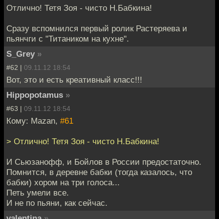
Отлично! Тетя Зоя - чисто Н.Бабкина!
Сразу вспомнился первый ролик Растеряева и
пьянчги с "Титаником на кухне".
S_Grey
»
#62 |
09.11.12 18:54
Вот, это и есть креативный класс!!!
Hippopotamus
»
#63 |
09.11.12 18:54
Кому: Mazan,
#61
> Отлично! Тетя Зоя - чисто Н.Бабкина!
И Сьюзанофф, и Бойлов в России предостаточно.
Помнится, в деревне бабки (тогда казалось, что
бабки) хором на три голоса ...
Петь умели все.
И не по пьяни, как сейчас.
valentina
»