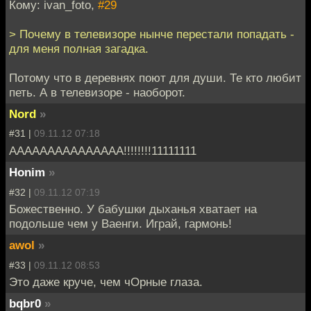
Кому: ivan_foto,
#29
> Почему в телевизоре нынче перестали попадать -
для меня полная загадка.
Потому что в деревнях поют для души. Те кто любит
петь. А в телевизоре - наоборот.
Nord
»
#31 |
09.11.12 07:18
ААААААААААААААА!!!!!!!!11111111
Honim
»
#32 |
09.11.12 07:19
Божественно. У бабушки дыханья хватает на
подольше чем у Ваенги. Играй, гармонь!
awol
»
#33 |
09.11.12 08:53
Это даже круче, чем чОрные глаза.
bqbr0
»