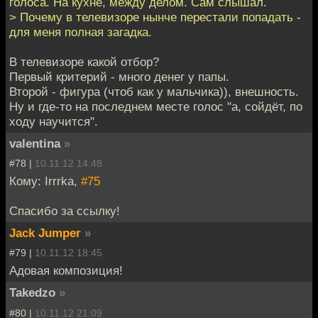
голоса. На кухне, между делом. Сам слышал.
> Почему в телевизоре нынче перестали попадать -
для меня полная загадка.
В телевизоре какой отбор?
Первый критерий - много денег у папы.
Второй - фигура (чтоб как у мальчика)), внешность.
Ну и где-то на последнем месте голос "а, сойдёт, по
ходу научится".
valentina
»
#78 |
10.11.12 14:48
Кому: Irrrka,
#75
Спасибо за ссылку!
Jack Jumper
»
#79 |
10.11.12 18:45
Адовая композиция!
Takedzo
»
#80 |
10.11.12 21:09