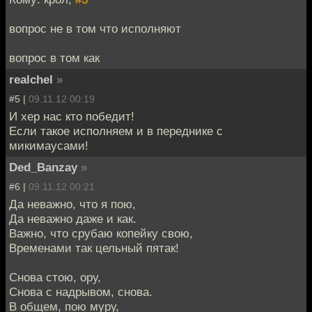
вопрос не в том что исполняют
вопрос в том как
realchel
»
#5 |
09.11.12 00:19
И хер нас кто победит!
Если такое исполняем и в переднике с
микимаусами!
Ded_Banzay
»
#6 |
09.11.12 00:21
Да неважно, что я пою,
Да неважно даже и как.
Важно, что срубаю копейку свою,
Временами так цельный пятак!
Снова стою, ору,
Снова с надрывом, снова.
В общем, пою муру,