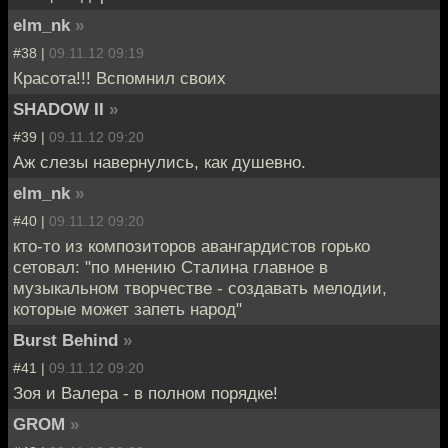
elm_nk
»
#38 |
09.11.12 09:19
Красота!!! Вспомнил своих
SHADOW II
»
#39 |
09.11.12 09:20
Аж слезы навернулись, как душевно.
elm_nk
»
#40 |
09.11.12 09:20
кто-то из композиторов авангардистов горько
сетовал: "по мнению Сталина главное в
музыкальном творчестве - создавать мелодии,
которые может запеть народ"
Burst Behind
»
#41 |
09.11.12 09:20
Зоя и Валера - в полном порядке!
GROM
»