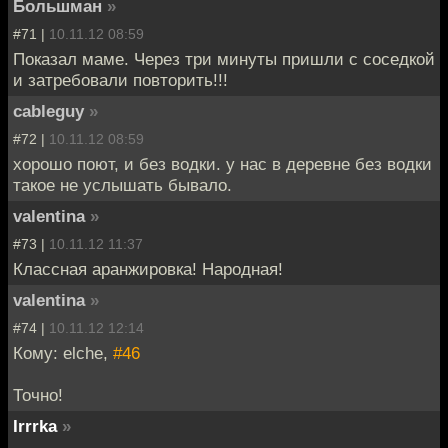
Большман
»
#71 |
10.11.12 08:59
Показал маме. Через три минуты пришли с соседкой
и затребовали повторить!!!
cableguy
»
#72 |
10.11.12 08:59
хорошо поют, и без водки. у нас в деревне без водки
такое не услышать бывало.
valentina
»
#73 |
10.11.12 11:37
Классная аранжировка! Народная!
valentina
»
#74 |
10.11.12 12:14
Кому: elche,
#46
Точно!
Irrrka
»