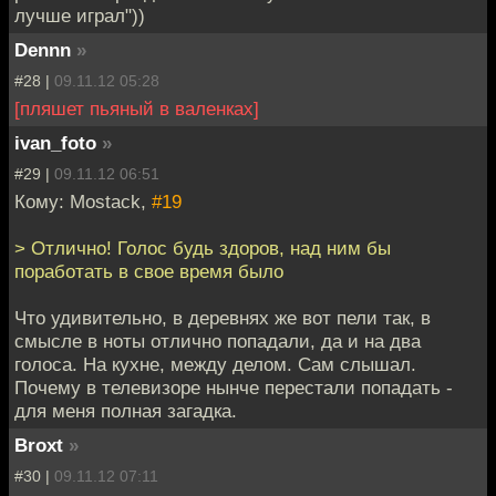
лучше играл"))
Dennn
»
#28 |
09.11.12 05:28
[пляшет пьяный в валенках]
ivan_foto
»
#29 |
09.11.12 06:51
Кому: Mostack,
#19
> Отлично! Голос будь здоров, над ним бы
поработать в свое время было
Что удивительно, в деревнях же вот пели так, в
смысле в ноты отлично попадали, да и на два
голоса. На кухне, между делом. Сам слышал.
Почему в телевизоре нынче перестали попадать -
для меня полная загадка.
Broxt
»
#30 |
09.11.12 07:11