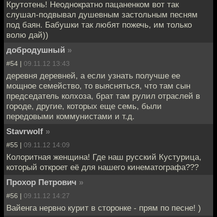
Крутотень! Неоднократно пацаненком вот так
слушал-подвывал душевным застольным песням
под баян. Бабушки так любят пожечь, им только
волю дай))
добродушный
»
#54 |
09.11.12 13:43
деревня деревней, а если узнать получше ее
мощное семейство, то выясняться, что там сын
председатель колхоза, брат там рулил отраслей в
городе, другие, которых еще семь, были
передовыми коммунистами и т.д.
Stavrwolf
»
#55 |
09.11.12 14:09
Колоритная женщина! Где наш русский Кустурица,
который откроет её для нашего кинематографа???
Прохор Петрович
»
#56 |
09.11.12 14:27
Вайенга нервно курит в сторонке - прям по песне! )