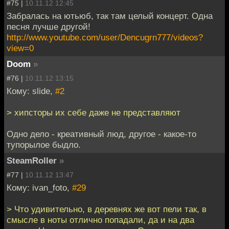
#75 |
10.11.12 12:45
Забралась на ютьюб, так там целый концерт. Одна
песня лучше другой!
http://www.youtube.com/user/Dencugrn777/videos?
view=0
Doom
»
#76 |
10.11.12 13:15
Кому: slide,
#2
> хипсторы их себе даже не представляют
Одно дело - креативный люд, другое - какое-то
тупорылое быдло.
SteamRoller
»
#77 |
10.11.12 13:47
Кому: ivan_foto,
#29
> Что удивительно, в деревнях же вот пели так, в
смысле в ноты отлично попадали, да и на два