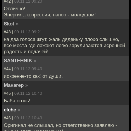
#42 |
09.11.12 09:20
Отлично!
Энергия,экспрессия, напор - молодцом!
Skot
»
#43 |
09.11.12 09:21
на два голоса жгут, жаль дяденьку плохо слышно,
все места где лажают легко заруливаются исренней
радость и подачей!
SANTEHNIK
»
#44 |
09.11.12 09:43
искренне-то как! от души.
Манагер
»
#45 |
09.11.12 10:40
Баба огонь!
elche
»
#46 |
09.11.12 10:43
Оригинал не слышал, но ответственно заявляю -