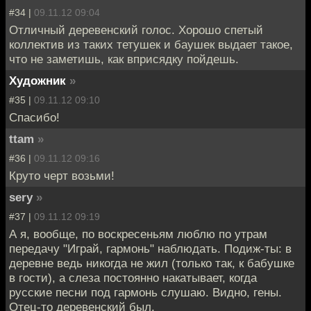
#34 |
09.11.12 09:04
Отличный деревенский голос. Хорошо спетый
коллектив из таких тетушек и баушек выдает такое,
что не заметишь, как вприсядку пойдешь.
Художник
»
#35 |
09.11.12 09:10
Спасибо!
ttam
»
#36 |
09.11.12 09:16
Круто черт возьми!
sery
»
#37 |
09.11.12 09:19
А я, вообще, по воскресеньям люблю по утрам
передачу "Играй, гармонь" наблюдать. Подиж-ты: в
деревне ведь никогда не жил (только так, к бабушке
в гости), а слеза постоянно накатывает, когда
русские песни под гармонь слушаю. Видно, гены.
Отец-то деревенский был.