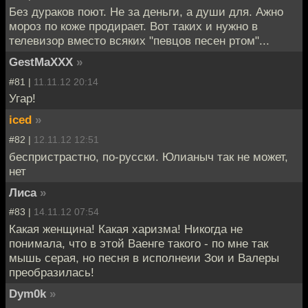
Без дураков поют. Не за деньги, а души для. Ажно
мороз по коже продирает. Вот таких и нужно в
телевизор вместо всяких "певцов песен ртом"...
GestMaXXX
»
#81 |
11.11.12 20:14
Угар!
iced
»
#82 |
12.11.12 12:51
беспристрастно, по-русски. Юлианыч так не может,
нет
Лиса
»
#83 |
14.11.12 07:54
Какая женщина! Какая харизма! Никогда не
понимала, что в этой Ваенге такого - по мне так
мышь серая, но песня в исполнеии Зои и Валеры
преобразилась!
Dym0k
»