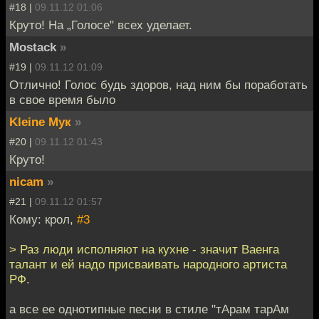
#18 |
09.11.12 01:06
Круто! На „Голосе" всех уделает.
Mostack
»
#19 |
09.11.12 01:09
Отлично! Голос будь здоров, над ним бы поработать
в свое время было
Kleine Мук
»
#20 |
09.11.12 01:43
Круто!
nicam
»
#21 |
09.11.12 01:57
Кому: крол,
#3
> Раз люди исполняют на кухне - значит Ваенга
талант и ей надо присваивать народного артиста
РФ.
а все ее однотипные песни в стиле "тАрам тарАм