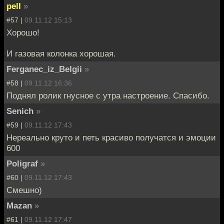
pell
»
#57 |
09.11.12 15:13
Хорошо!
И газовая колонка хорошая.
Ferganec_iz_Belgii
»
#58 |
09.11.12 16:36
Поднял ролик гнусное с утра настроение. Спасибо.
Senich
»
#59 |
09.11.12 17:43
Нереально круто и петь красиво получатся и эмоции
600
Poligraf
»
#60 |
09.11.12 17:43
Смешно)
Mazan
»
#61 |
09.11.12 17:47