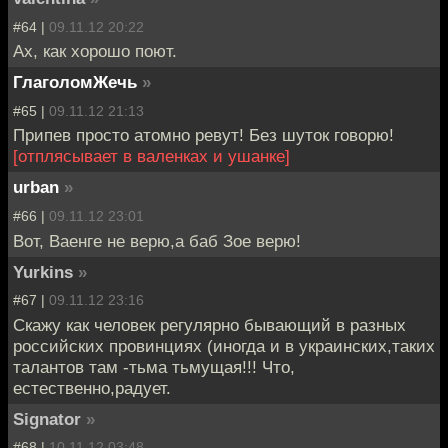
#64 |
09.11.12 20:22
Ах, как хорошо поют.
ГлаголомЖечь
»
#65 |
09.11.12 21:13
Припев просто атомно ревут! Без шуток говорю!
[отплясывает в валенках и ушанке]
urban
»
#66 |
09.11.12 23:01
Вот, Ваенге не верю,а баб Зое верю!
Yurkins
»
#67 |
09.11.12 23:16
Скажу как человек регулярно бывающий в разных
российских провинциях (иногда и в украинских,таких
талантов там -тьма тьмущая!!! Что,
естественно,радует.
Signator
»
#68 |
10.11.12 03:48