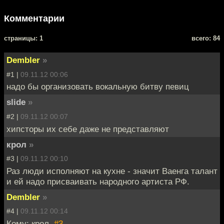
Комментарии
cтраницы: 1
всего: 84
Dembler
»
#1 |
09.11.12 00:06
надо бы организовать вокальную битву певиц
slide
»
#2 |
09.11.12 00:07
хипсторы их себе даже не представляют
крол
»
#3 |
09.11.12 00:10
Раз люди исполняют на кухне - значит Ваенга талант
и ей надо присваивать народного артиста РФ.
Dembler
»
#4 |
09.11.12 00:14
Кому: крол,
#3