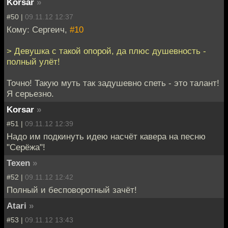
Korsar
»
#50 |
09.11.12 12:37
Кому: Сергеич,
#10
> Девушка с такой опорой, да плюс душевность -
полный улёт!
Точно! Такую муть так задушевно спеть - это талант!
Я серьезно.
Korsar
»
#51 |
09.11.12 12:39
Надо им подкинуть идею насчёт кавера на песню
"Серёжа"!
Texen
»
#52 |
09.11.12 12:42
Полный и бесповоротный зачёт!
Atari
»
#53 |
09.11.12 13:43