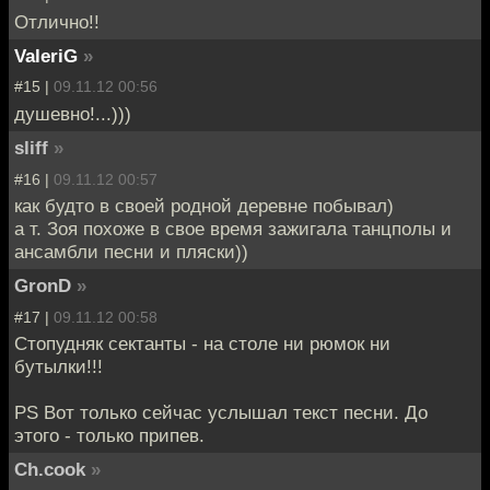
Отлично!!
ValeriG
»
#15 |
09.11.12 00:56
душевно!...)))
sliff
»
#16 |
09.11.12 00:57
как будто в своей родной деревне побывал)
а т. Зоя похоже в свое время зажигала танцполы и
ансамбли песни и пляски))
GronD
»
#17 |
09.11.12 00:58
Стопудняк сектанты - на столе ни рюмок ни
бутылки!!!
PS Вот только сейчас услышал текст песни. До
этого - только припев.
Ch.cook
»