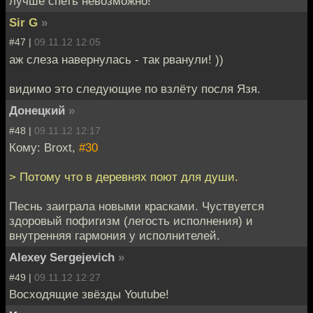
лучше спеть невозможно!
Sir G
»
#47 |
09.11.12 12:05
аж слеза навернулась - так рванули! ))
видимо это следующие по взлёту посля Язя.
Донецкий
»
#48 |
09.11.12 12:17
Кому: Broxt,
#30
> Потому что в деревнях поют для души.
Песнь заиграла новыми красками. Чуствуется
здоровый пофигизм (легость исполнения) и
внутренняя гармония у исполнителей.
Alexey Sergejevich
»
#49 |
09.11.12 12:27
Восходящие звёзды Youtube!