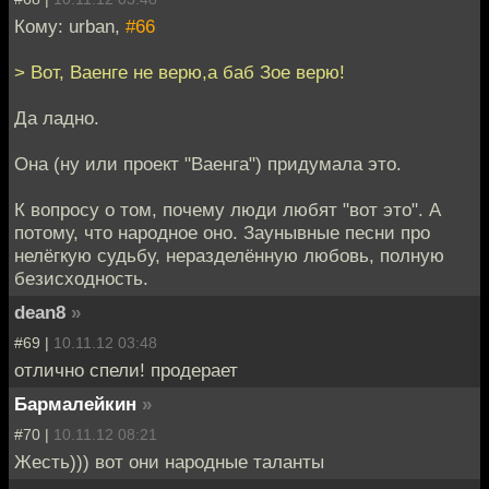
Кому: urban,
#66
> Вот, Ваенге не верю,а баб Зое верю!
Да ладно.
Она (ну или проект "Ваенга") придумала это.
К вопросу о том, почему люди любят "вот это". А
потому, что народное оно. Заунывные песни про
нелёгкую судьбу, неразделённую любовь, полную
безисходность.
dean8
»
#69 |
10.11.12 03:48
отлично спели! продерает
Бармалейкин
»
#70 |
10.11.12 08:21
Жесть))) вот они народные таланты