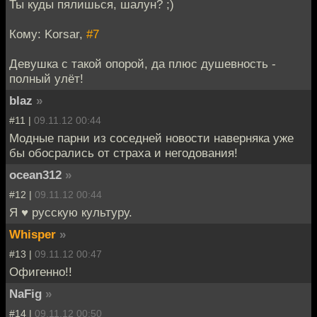
Ты куды пялишься, шалун? ;)
Кому: Korsar,
#7
Девушка с такой опорой, да плюс душевность -
полный улёт!
blaz
»
#11 |
09.11.12 00:44
Модные парни из соседней новости наверняка уже
бы обосрались от страха и негодования!
ocean312
»
#12 |
09.11.12 00:44
Я ♥ русскую культуру.
Whisper
»
#13 |
09.11.12 00:47
Офигенно!!
NaFig
»
#14 |
09.11.12 00:50