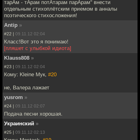
тарАм - тАрам потАтарам парАрам" внести
отдельным стихоплётским приемом в анналы
поэтического стихосложения!
Antip
»
#22 |
09.11.12 02:04
Класс!Вот это я понимаю!
[пляшет с улыбкой идиота]
Klauss808
»
#23 |
09.11.12 02:04
Кому: Kleine Мук,
#20
не, Валера лажает
yusrom
»
#24 |
09.11.12 02:07
Подача песни хорошая.
Украинский
»
#25 |
09.11.12 02:13
Кому: Mostack,
#19