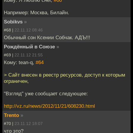
Кому: Я люблю снег,
#66
Например: Москва, Билайн.
Sobikvs
»
#68 |
22.11.12 08:46
Обычный сон Ксении Собчак. АДЪ!!!
Рождённый в Союзе
»
#69 |
22.11.12 21:55
Кому: tean-q,
#64
> Сайт внесен в реестр ресурсов, доступ к которым
ограничен,
"Взгляд" уже сообщает следующее:
http://vz.ru/news/2012/11/21/608230.html
Trento
»
#70 |
23.11.12 18:07
что это?