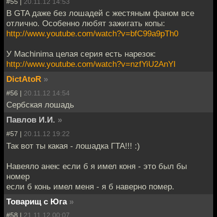
#55 |
20.11.12 14:53
В GTA даже без лошадей с жестяным фаном все
отлично. Особенно любят зажигать копы:
http://www.youtube.com/watch?v=bfC99a9pTh0
У Machinima целая серия есть нарезок:
http://www.youtube.com/watch?v=nzfYiU2AnYI
DictAtoR
»
#56 |
20.11.12 14:54
Сербская лошадь
Павлов И.И.
»
#57 |
20.11.12 19:22
Так вот ты какая - лошадка ГТА!!! :)
Навеяло анек: если б я имел коня - это был бы
номер
если б конь имел меня - я б наверно помер.
Товарищ с Юга
»
#58 |
21.11.12 00:07