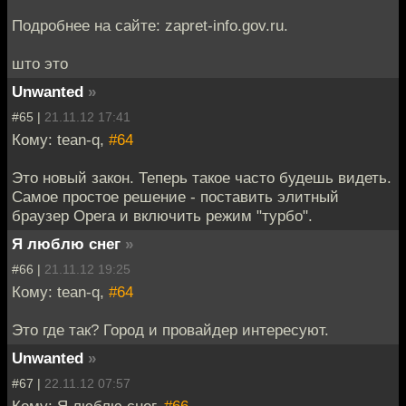
Подробнее на сайте: zapret-info.gov.ru.
што это
Unwanted
»
#65 |
21.11.12 17:41
Кому: tean-q,
#64
Это новый закон. Теперь такое часто будешь видеть.
Самое простое решение - поставить элитный
браузер Opera и включить режим "турбо".
Я люблю снег
»
#66 |
21.11.12 19:25
Кому: tean-q,
#64
Это где так? Город и провайдер интересуют.
Unwanted
»
#67 |
22.11.12 07:57