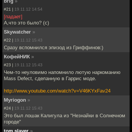
brig
»
#21 |
19.11.12 14:54
[падает]
А,что это было? (с)
Skywatcher
»
#22 |
19.11.12 15:43
Сразу вспомнился эпизод из Гриффинов:)
КофейНИК
»
#23 |
19.11.12 15:43
Чем-то неуловимо напомнило лютую наркоманию
Mass Defect, сделанную в Гаррис моде.
http://www.youtube.com/watch?v=V46KYxFav24
Myriogon
»
#24 |
19.11.12 15:43
Это был лошак Калигула из "Незнайки в Солнечном
городе"
tom slayer
»