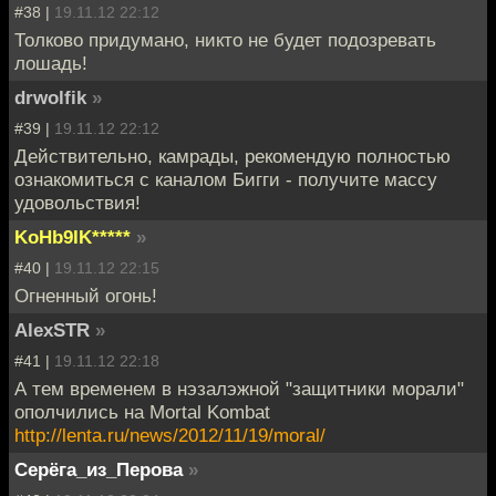
#38 |
19.11.12 22:12
Толково придумано, никто не будет подозревать
лошадь!
drwolfik
»
#39 |
19.11.12 22:12
Действительно, камрады, рекомендую полностью
ознакомиться с каналом Бигги - получите массу
удовольствия!
KoHb9IK*****
»
#40 |
19.11.12 22:15
Огненный огонь!
AlexSTR
»
#41 |
19.11.12 22:18
А тем временем в нэзалэжной "защитники морали"
ополчились на Mortal Kombat
http://lenta.ru/news/2012/11/19/moral/
Серёга_из_Перова
»