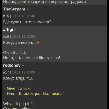
Исландский товарищ не перестает радовать.
TheSerpent
»
#15 |
19.11.12 12:46
Где купить этот шедевр?
affigi
»
#16 |
19.11.12 12:50
Кому: Jameson,
#9
Give it a lick.
Hmm, It tastes just like raisins!
rodionov
»
#17 |
19.11.12 13:00
Кому: affigi,
#16
> Give it a lick.
> Hmm, It tastes just like raisins!
Why’s it purple?
Custom stylings!