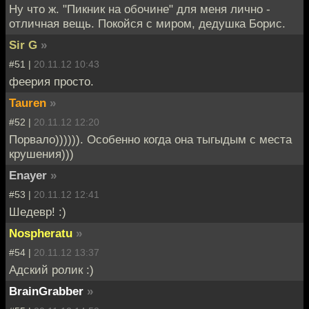
Ну что ж. "Пикник на обочине" для меня лично -
отличная вещь. Покойся с миром, дедушка Борис.
Sir G
»
#51 |
20.11.12 10:43
феерия просто.
Tauren
»
#52 |
20.11.12 12:20
Порвало)))))). Особенно когда она тыгыдым с места
крушения)))
Enayer
»
#53 |
20.11.12 12:41
Шедевр! :)
Nospheratu
»
#54 |
20.11.12 13:37
Адский ролик :)
BrainGrabber
»