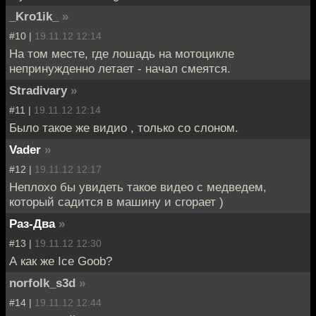
_Kro1ik_
»
#10 |
19.11.12 12:14
На том месте, где лошадь на мотоцикле
непринужденно летает - начал смеятся.
Stradivary
»
#11 |
19.11.12 12:14
Было такое же видио , только со слоном.
Vader
»
#12 |
19.11.12 12:17
Неплохо бы увидеть такое видео с медведем,
который садится в машину и сгорает )
Раз-Два
»
#13 |
19.11.12 12:30
А как же Ice Goob?
norfolk_s3d
»
#14 |
19.11.12 12:44