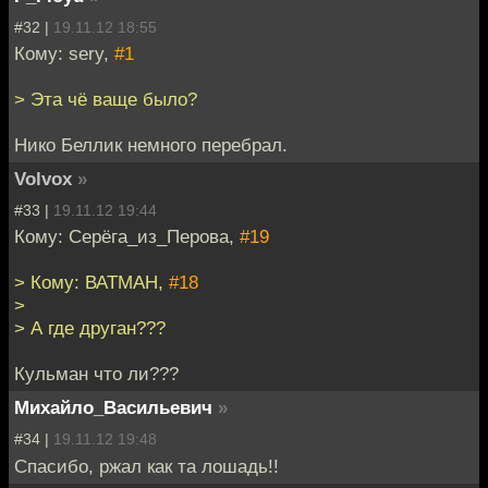
#32 |
19.11.12 18:55
Кому: sery,
#1
> Эта чё ваще было?
Нико Беллик немного перебрал.
Volvox
»
#33 |
19.11.12 19:44
Кому: Серёга_из_Перова,
#19
> Кому: ВАТМАН,
#18
>
> А где друган???
Кульман что ли???
Михайло_Васильевич
»
#34 |
19.11.12 19:48
Спасибо, ржал как та лошадь!!