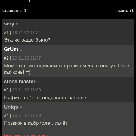
cтраницы: 1
всего: 71
sery
»
#1 |
19.11.12 11:34
Эта чё ваще было?
GrUm
»
#2 |
19.11.12 11:37
Момент с мотоциклом отправил меня в нокаут. Ржал
как конь! =)
stone master
»
#3 |
19.11.12 11:39
Нифига себе понедельник начался
Uniqs
»
#4 |
19.11.12 11:39
Прыжок в кабриолет, зачёт !
[Бегает по потолку]