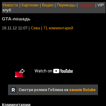
Новости
|
Картинки
|
Видео
|
Переводы
|
Магазин
|
VIP
клуб
GTA-лошадь
19.11.12 11:07
|
Сева
|
71 комментарий
Смотри ролики Гоблина на
канале Rutube
Комментарии