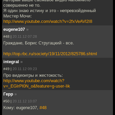
совершенно не то.
Я один знаю истину и это - непревзойденный
Мистер Мочи:
http://www.youtube.com/watch?v=2fxVeAVl2I8
eugene107
»
#48 |
20.11.12 07:28
Граждане, Борис Стругацкий - все.
http://top.rbc.ru/society/19/11/2012/825786.shtml
integral
»
#49 |
20.11.12 09:23
Про видеоигры и жестокость:
http://www.youtube.com/watch?
v=_EGlrPl0N_o&feature=g-user-lik
Герр
»
#50 |
20.11.12 10:07
Кому: eugene107,
#48