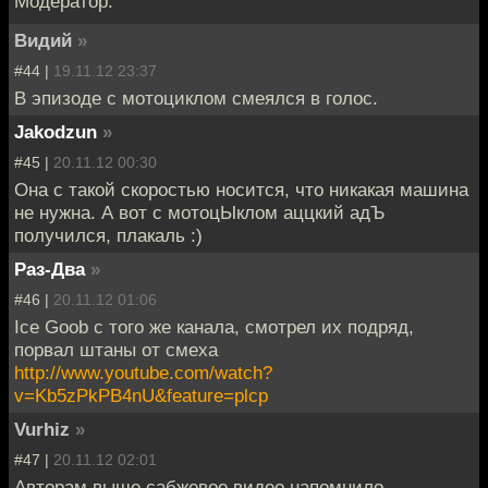
Модератор.
Видий
»
#44 |
19.11.12 23:37
В эпизоде с мотоциклом смеялся в голос.
Jakodzun
»
#45 |
20.11.12 00:30
Она с такой скоростью носится, что никакая машина
не нужна. А вот с мотоцЫклом аццкий адЪ
получился, плакаль :)
Раз-Два
»
#46 |
20.11.12 01:06
Ice Goob с того же канала, смотрел их подряд,
порвал штаны от смеха
http://www.youtube.com/watch?
v=Kb5zPkPB4nU&feature=plcp
Vurhiz
»
#47 |
20.11.12 02:01
Авторам выше сабжевое видео напомнило