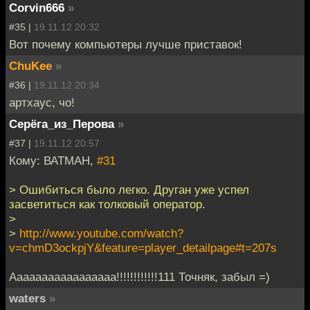
Corvin666
»
#35 |
19.11.12 20:32
Вот почему компьютеры лучше приставок!
ChuKee
»
#36 |
19.11.12 20:34
артхаус, чо!
Серёга_из_Перова
»
#37 |
19.11.12 20:57
Кому: ВАТМАН,
#31
> Ошибиться было легко. Друган уже успел
засветиться как толковый оператор.
>
>
http://www.youtube.com/watch?
v=chmD3ockpjY&feature=player_detailpage#t=207s
Ааааааааааааааааа!!!!!!!!!!!!111 Точняк, забыл =)
waters
»