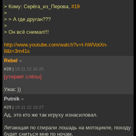
> Кому: Серёга_из_Перова,
#19
>
> > А где друган???
>
> Он всё снимал!!!
http://www.youtube.com/watch?v=t-hWVotXn-
8&t=3m41s
Rebel
»
#28 |
19.11.12 16:25
[утирает слёзы]
Ужас ))
Putnik
»
#29 |
19.11.12 16:27
Ад, это кто же так игруху изнасиловал.
Летающая по спирали лошадь на мотоцикле, походу
будет сниться мне по ночам.