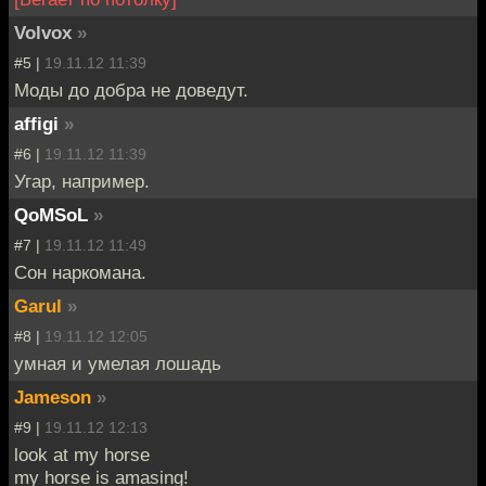
Volvox
»
#5 |
19.11.12 11:39
Моды до добра не доведут.
affigi
»
#6 |
19.11.12 11:39
Угар, например.
QoMSoL
»
#7 |
19.11.12 11:49
Сон наркомана.
Garul
»
#8 |
19.11.12 12:05
умная и умелая лошадь
Jameson
»
#9 |
19.11.12 12:13
look at my horse
my horse is amasing!