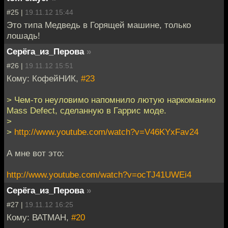
#25 |
19.11.12 15:44
Это типа Медведь в Горящей машине, только
лошадь!
Серёга_из_Перова
»
#26 |
19.11.12 15:51
Кому: КофейНИК,
#23
> Чем-то неуловимо напомнило лютую наркоманию
Mass Defect, сделанную в Гаррис моде.
>
>
http://www.youtube.com/watch?v=V46KYxFav24
А мне вот это:
http://www.youtube.com/watch?v=ocTJ41UWEi4
Серёга_из_Перова
»
#27 |
19.11.12 16:25
Кому: ВАТМАН,
#20