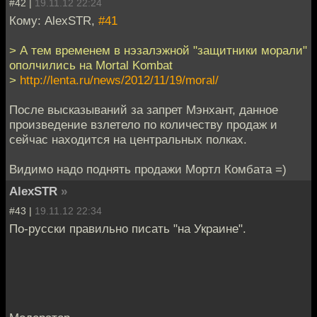
#42 |
19.11.12 22:24
Кому: AlexSTR,
#41
> А тем временем в нэзалэжной "защитники морали"
ополчились на Mortal Kombat
>
http://lenta.ru/news/2012/11/19/moral/
После высказываний за запрет Мэнхант, данное
произведение взлетело по количеству продаж и
сейчас находится на центральных полках.
Видимо надо поднять продажи Мортл Комбата =)
AlexSTR
»
#43 |
19.11.12 22:34
По-русски правильно писать "на Украине".