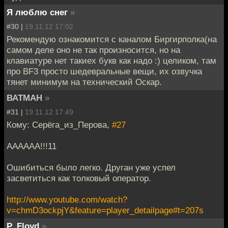
Я люблю снег
»
#30 |
19.11.12 17:02
Рекомендую ознакомится с каналом Биргирполка(на
самом деле оно не так произносится, но на
клавиатуре нет такиех букв как надо :) целиком, там
про BF3 просто шедевральные вещи, их озвучка
тянет минимум на технический Оскар.
ВАТМАН
»
#31 |
19.11.12 17:49
Кому: Серёга_из_Перова,
#27
АААААА!!!11
Ошибиться было легко. Друган уже успел
засветиться как толковый оператор.
http://www.youtube.com/watch?
v=chmD3ockpjY&feature=player_detailpage#t=207s
P_Floyd
»