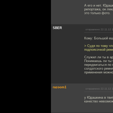
А его и нет. Юдаш
репортажа, он лек
это только фото.
SBER
отправлено 22.11.12 
Кому: Большой ещ
> Судя по тому чт
подпоясочкой ре
Служил ли ты в а
Понимаешь ли ты 
передвигаться по 
солдатского ремн
применения можно 
razoom1
отправлено 22.11.12 
у Юдашкина в тви
качество невозмож