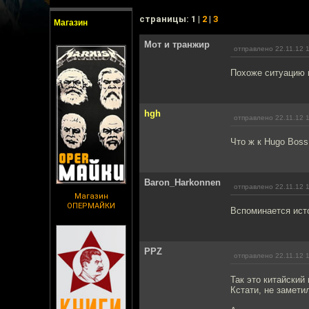
cтраницы: 1 |
2
|
3
Магазин
Мот и транжир
отправлено 22.11.12 
Похоже ситуацию м
hgh
отправлено 22.11.12 
Что ж к Hugo Boss
Baron_Harkonnen
отправлено 22.11.12 
Магазин
ОПЕРМАЙКИ
Вспоминается исто
PPZ
отправлено 22.11.12 
Так это китайский
Кстати, не замети