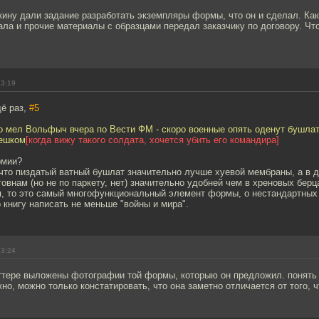
кину дали задание разработать экземпляры формы, что он и сделал. Как
ала и прочие материалы с образцами передал заказчику по договору. Что
13:19
ё раз,
#5
о мел Вольфыч вчера по Вести ФМ - скоро военные опять оденут бушлат
мешком
[когда вижу такого солдата, хочется убить его командира]
рмии?
что пиздатый ватный бушлат значительно лучше хуевой мембраны, а в д
говнам (но не по паркету, нет) значительно удобней чем в хреновых берц
я, то это самый многофункциональный элемент формы, о нестандартных
книгу написать не меньше "войны и мира".
13:24
ттере выложены фотографии той формы, которыю он предложил. понять
но, можно только констатировать, что она заметно отличается от того, ч