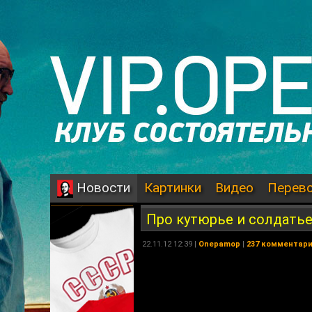
Картинки
Видео
Перев
Новости
Про кутюрье и солдать
22.11.12 12:39 |
Onepamop
|
237 комментар