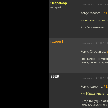
Onepamop
отправлено 22.11.12 
матёрый
Кому: razoom1,
#1
> она заметно отл
Кто бы сомневалс
razoom1
отправлено 22.11.12 
Кому: Onepamop,
нет, качество мож
там другая по кро
SBER
отправлено 22.11.12 
Кому: razoom1,
#1
> у Юдашкина в т
А где нибудь в от
пользоваться не у