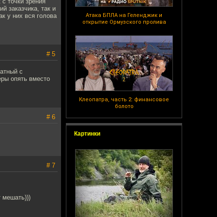
 с точки зрения
й заказчика, так и
к у них вся голова
Атака БПЛА на Геленджик и
открытие Ормузского пролива
# 5
ватный с
еры опять вместо
Клеопатра, часть 2: финансовое
болото
# 6
Картинки
# 7
 мешать)))