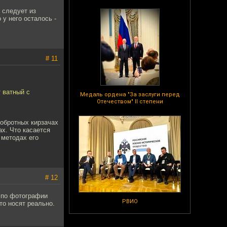
 следует из
 у него осталось -
# 11
 ватный с
Медаль ордена "За заслуги перед
Отечеством" II степени
обротных кирзачах
ах. Что касается
 методах его
# 12
 по фотографии
РВИО
то носят реально.