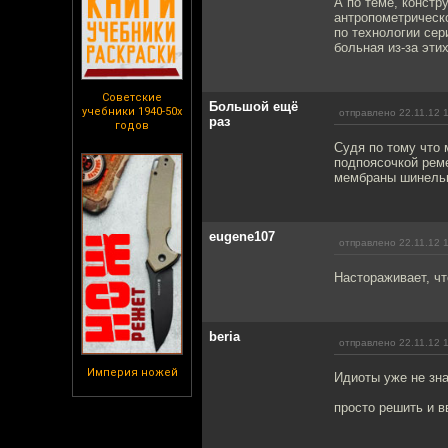
А по теме, констр
антропометрическо
по технологии сер
больная из-за эти
Советские
Большой ещё
учебники 1940-50х
отправлено 22.11.12 
раз
годов
Судя по тому что 
подпоясочкой ре
мембраны шинельк
eugene107
отправлено 22.11.12 
Настораживает, ч
beria
отправлено 22.11.12 
Империя ножей
Идиоты уже не знаю
просто решить и в