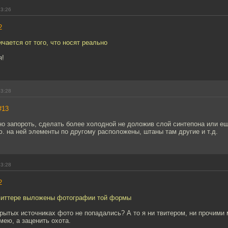
13:26
2
ичается от того, что носят реально
я!
13:28
#13
но запороть, сделать более холодной не доложив слой синтепона или ещё
ю. на ней элементы по другому расположены, штаны там другие и т.д.
13:28
2
виттере выложены фотографии той формы
крытых источниках фото не попадались? А то я ни твитером, ни прочими
мею, а заценить охота.