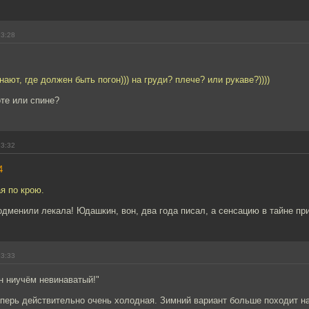
13:28
ают, где должен быть погон))) на груди? плече? или рукаве?))))
оте или спине?
13:32
4
ая по крою.
одменили лекала! Юдашкин, вон, два года писал, а сенсацию в тайне пр
13:33
н ниучём невинаватый!"
еперь действительно очень холодная. Зимний вариант больше походит 