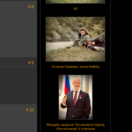
# 8
65
# 9
Остров Сахалин, река Найба
# 10
Медаль ордена "За заслуги перед
Отечеством" II степени