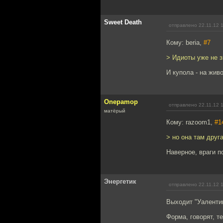
Sweet Death
отправлено 22.11.12 
Кому: beria,
#7
> Идиоты уже не зн
И купола - на жив
Onepamop
отправлено 22.11.12 
матёрый
Кому: razoom1,
#1
> но она там друг
Наверное, враги п
Энергетик
отправлено 22.11.12 
Выходит "Уаленти
Форма, говорят, т