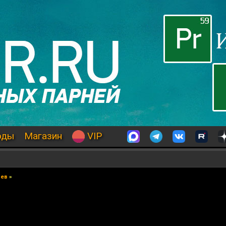
оды
Магазин
VIP
е
иев
»