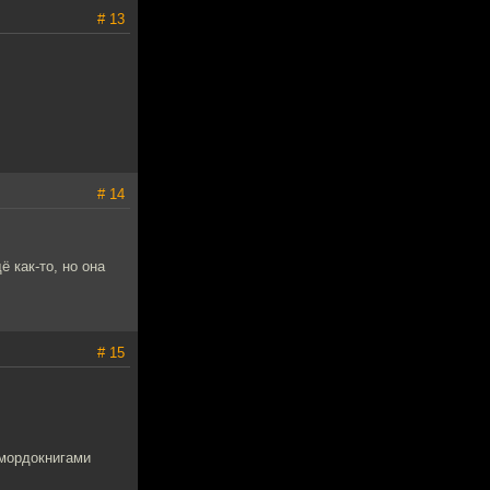
# 13
# 14
 как-то, но она
# 15
 мордокнигами