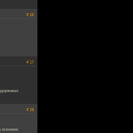
# 16
# 17
идерживал.
# 18
на осеннюю