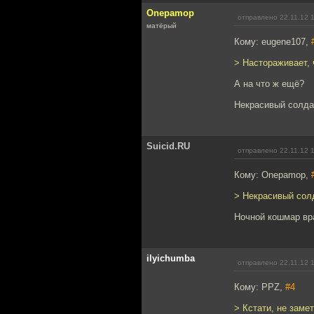
Onepamop
отправлено 22.11.12 
матёрый
Кому: eugene107,
> Настораживает,
А на что ж ещё?
Некрасивый солдат
Suicid.RU
отправлено 22.11.12 
Кому: Onepamop,
> Некрасивый сол
Ночной кошмар вра
ilyichumba
отправлено 22.11.12 
Кому: PPZ,
#4
> Кстати, не заме