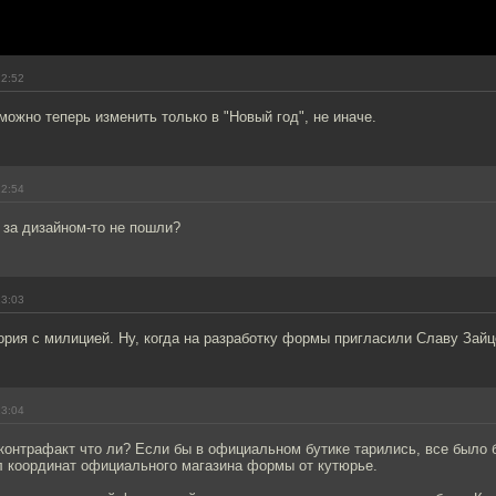
12:52
ожно теперь изменить только в "Новый год", не иначе.
12:54
 за дизайном-то не пошли?
13:03
рия с милицией. Ну, когда на разработку формы пригласили Славу Зайц
13:04
 контрафакт что ли? Если бы в официальном бутике тарились, все было 
л координат официального магазина формы от кутюрье.