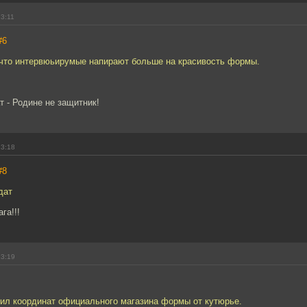
13:11
#6
 что интервюьирумые напирают больше на красивость формы.
 - Родине не защитник!
13:18
#8
дат
га!!!
13:19
тил координат официального магазина формы от кутюрье.