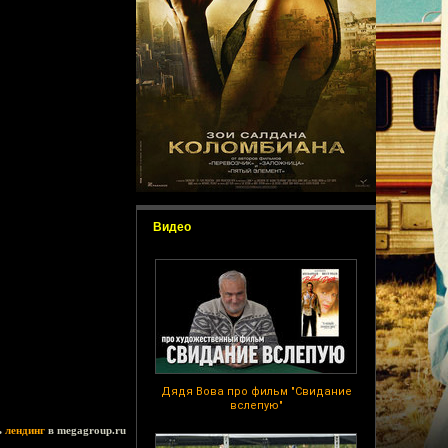
Видео
Дядя Вова про фильм "Свидание
вслепую"
ь
лендинг
в megagroup.ru