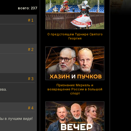
всего: 237
# 1
О предстоящем Турнире Святого
Георгия
# 2
# 3
Признание Меркель и
ева.
возвращение России в большой
спорт
# 4
бы в лучшем виде!