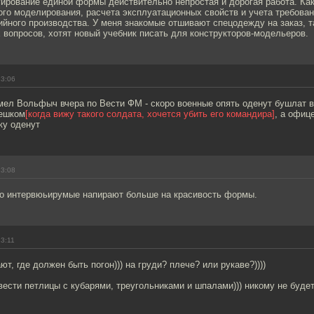
уирование единой формы действительно непростая и дорогая работа. Как
го моделирования, расчета эксплуатационных свойств и учета требовани
ийного производства. У меня знакомые отшивают спецодежду на заказ, та
х вопросов, хотят новый учебник писать для конструкторов-модельеров.
13:06
мел Вольфыч вчера по Вести ФМ - скоро военные опять оденут бушлат 
мешком
[когда вижу такого солдата, хочется убить его командира]
, а офиц
у оденут
13:08
то интервюьирумые напирают больше на красивость формы.
13:11
т, где должен быть погон))) на груди? плече? или рукаве?))))
вести петлицы с кубарями, треугольниками и шпалами))) никому не будет