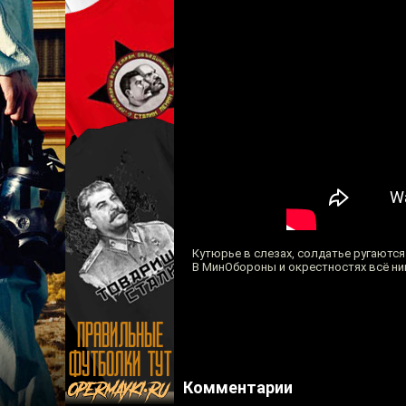
Кутюрье в слезах, солдатье ругаются
В МинОбороны и окрестностях всё ник
Комментарии