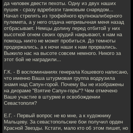
да человек двести пехоты. Одну из двух наших
пушек - сразу вдребезги танковым снарядом...
Начал стрелять из трофейного крупнокалиберного
пулемета, а у него отдача непривычная меня назад
отбрасывает. Немцы долину перед отбитой у них
высоткой огнем своих орудий накрывают, к нам на
помощь никто не может пробиться. До темноты
продержались, а к ночи наши к нам прорвались.
Выжило нас на высоте совсем немного. Никого за
этот бой не наградили...
Г.К. - В воспоминаниях генерала Кошевого написано,
что именно Ваша штурмовая группа водрузила
знамя над Сапун-горой. Почему Вы не изображены
на диораме "Взятие Сапун-горы"? Чем отмечено
Ваше участие в штурме и освобождении
Севастополя?
Е.Г. - Первый вопрос не ко мне, а к художнику
Мальцеву. За севастопольские бои получил орден
Красной Звезды. Кстати, мало кто об этом пишет, но