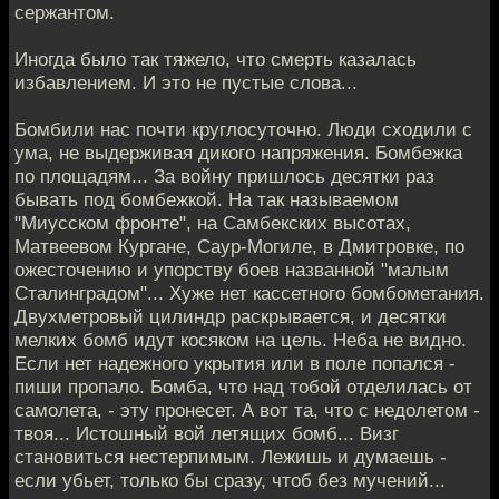
сержантом.
Иногда было так тяжело, что смерть казалась
избавлением. И это не пустые слова...
Бомбили нас почти круглосуточно. Люди сходили с
ума, не выдерживая дикого напряжения. Бомбежка
по площадям... За войну пришлось десятки раз
бывать под бомбежкой. На так называемом
"Миусском фронте", на Самбекских высотах,
Матвеевом Кургане, Саур-Могиле, в Дмитровке, по
ожесточению и упорству боев названной "малым
Сталинградом"... Хуже нет кассетного бомбометания.
Двухметровый цилиндр раскрывается, и десятки
мелких бомб идут косяком на цель. Неба не видно.
Если нет надежного укрытия или в поле попался -
пиши пропало. Бомба, что над тобой отделилась от
самолета, - эту пронесет. А вот та, что с недолетом -
твоя... Истошный вой летящих бомб... Визг
становиться нестерпимым. Лежишь и думаешь -
если убьет, только бы сразу, чтоб без мучений...