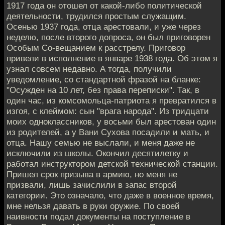
1917 года он отошел от какой-либо политической
деятельности, трудился простым служащим.
Осенью 1937 года, отца арестовали, и уже через
неделю, после второго допроса, он был приговорен
Особым Со-вещанием к расстрелу. Приговор
привели в исполнение в январе 1938 года. Об этом я
узнал совсем недавно. А тогда, получили
уведомление, со стандартной фразой на бланке:
"Осужден на 10 лет, без права переписки". Так, в
один час, из комсомольца-патриота я превратился в
изгоя, с клеймом: сын "врага народа". Из тридцати
моих одноклассников, у восьми был арестован один
из родителей, а у Вани Сухова посадили и мать, и
отца. Нашу семью не выслали, и меня даже не
исключили из школы. Окончил десятилетку и
работал инструктором детской технической станции.
Пришел срок призыва в армию, но меня не
призвали, лишь зачислили в запас второй
категории. Это означало, что даже в военное время,
мне нельзя давать в руки оружие. По своей
наивности подал документы на поступление в