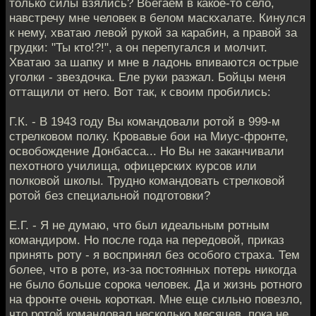
только силы взялись? Вбегаем в какое-то село,
навстречу мне человек в белом маскхалате. Кинулся
к нему, хватаю левой рукой за карабин, а правой за
грудки: "Ты кто!?!", а он перепугался и молчит.
Хватаю за шапку и мне в ладонь впиваются острые
уголки - звездочка. Еле руки разжал. Бойцы меня
оттащили от него. Вот так, к своим пробились:
Г.К. - В 1943 году Вы командовали ротой в 999-м
стрелковом полку. Кровавые бои на Миус-фронте,
освобождение Донбасса... Но Вы не заканчивали
пехотного училища, офицерских курсов или
полковой школы. Трудно командовать стрелковой
ротой без специальной подготовки?
Е.Г. - Я не думаю, что был идеальным ротным
командиром. Но после года на передовой, приказ
принять роту - я воспринял без особого страха. Тем
более, что в роте, из-за постоянных потерь никогда
не было больше сорока человек. Да и жизнь ротного
на фронте очень короткая. Мне еще сильно повезло,
что ротой командовал несколько месяцев, пока не