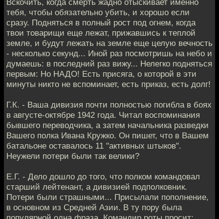
Вскочить, когда смерть жадно отыскивает именно
тебя, чтобы обязательно убить, и хорошо если
сразу. Подняться в полный рост под огнем, когда
твои товарищи еще лежат, прижавшись к теплой
земле, и будут лежать на земле еще целую вечность
- несколько секунд... Иной раз посмотришь на небо и
думаешь: в последний раз вижу... Нелегко подняться
первым: Но НАДО! Есть присяга, о которой в эти
минуты никто не вспоминает, есть приказ, есть долг!
Г.К. - Ваша дивизия почти полностью погибла в боях
в августе-октябре 1942 года. Читал воспоминания
бывшего переводчика, а затем начальника разведки
Вашего полка Ивана Кружко. Он пишет, что в Вашем
батальоне оставалось 11 "активных штыков".
Неужели потери были так велики?
Е.Г. - Дело дошло до того, что полком командовал
старший лейтенант, а дивизией подполковник.
Потери были страшными... Присылали пополнение,
в основном из Средней Азии. В ту пору была
популярной одна фраза. Командир роты просит: