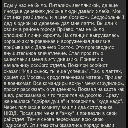
Еды у нас не было. Питались земляникой, да еще
иногда в деревнях добрые люди давали хлеба. Мои
ботинки разбились, и я шел босиком. Сердобольный
дед в одной из деревень дал мне лапти. Вышли к
своим в районе города Ярцево, там не было
сплошной линии фронта. На станции выгружалась
хорошо экипированная и вооруженная дивизия,
прибывшая с Дальнего Восток. Это производило
внушительное впечатление. Стал просить о
зачислении меня в эту дивизию. Привели к
начальнику особого отдела. Пожилой особист
сказал: "Иди сынок, ты еще успеешь". Так, в лаптях,
дошел до Москвы, к родственникам матери. Пришел
в военкомат. Все командиры вокруг меня сгрудились,
просят рассказать о увиденном. Показал на карте как
шел, рассказываю, что творится на дорогах. Сразу
же нашлась "добрая душа" и позвонила, "куда надо".
Через полчаса в комнату вошли два сотрудника
НКВД. Посадили меня в "эмку" и привезли в свой
райотдел. Там я снова пересказал всю свою
"одиссею". Эти чекисты оказались порядочными