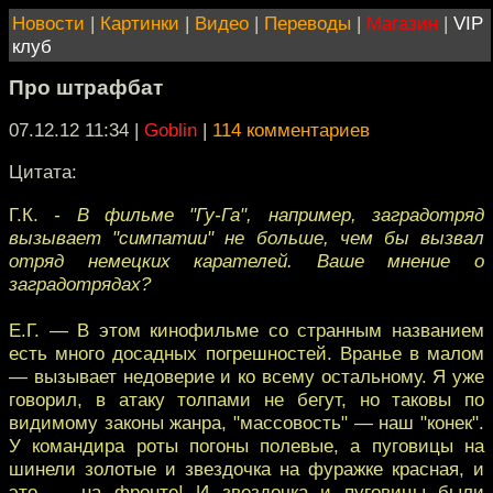
Новости
|
Картинки
|
Видео
|
Переводы
|
Магазин
|
VIP
клуб
Про штрафбат
07.12.12 11:34
|
Goblin
|
114 комментариев
Цитата:
Г.К.
- В фильме "Гу-Га", например, заградотряд
вызывает "симпатии" не больше, чем бы вызвал
отряд немецких карателей. Ваше мнение о
заградотрядах?
Е.Г. — В этом кинофильме со странным названием
есть много досадных погрешностей. Вранье в малом
— вызывает недоверие и ко всему остальному. Я уже
говорил, в атаку толпами не бегут, но таковы по
видимому законы жанра, "массовость" — наш "конек".
У командира роты погоны полевые, а пуговицы на
шинели золотые и звездочка на фуражке красная, и
это — на фронте! И звездочка и пуговицы были