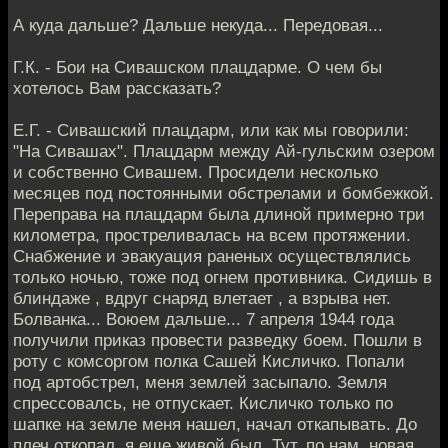
А куда дальше? Дальше некуда... Передовая...
Г.К. - Бои на Сивашском плацдарме. О чем бы
хотелось Вам рассказать?
Е.Г. - Сивашский плацдарм, или как мы говорили:
"На Сивашах". Плацдарм между Ай-гульским озером
и собственно Сивашем. Просидели несколько
месяцев под постоянными обстрелами и бомбежкой.
Переправа на плацдарм была длиной примерно три
километра, простреливалась на всем протяжении.
Снабжение и эвакуация раненых осуществлялись
только ночью, тоже под огнем противника. Сидишь в
блиндаже , вдруг снаряд влетает , а взрыва нет.
Болванка... Воюем дальше... 7 апреля 1944 года
получили приказ провести разведку боем. Пошли в
роту с комсоргом полка Сашей Кисличко. Попали
под артобстрел, меня землей засыпало. Земля
спрессовалсь, не отпускает. Кисличко только по
шапке на земле меня нашел, начал откапывать. До
плеч откопал, я еще живой был. Тут, по нам, новая