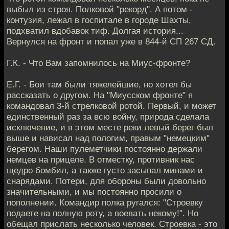
выбыл из строя. Полковой "рекорд". А потом -
контузия, лежал в госпитале в городе Шахты,
подхватил вдобавок тиф. Долгая история...
Вернулся на фронт и попал уже в 844-й СП 267 СД.
Г.К. - Что Вам запомнилось на Миус-фронте?
Е.Г. - Бои там были тяжелейшие, но хотел бы
рассказать о другом. На "Миусском фронте" я
командовал 3-й стрелковой ротой. Первый, и может
единственный раз за всю войну, природа сделала
исключение, и в этом месте реки левый берег был
выше и нависал над пологим, правым "немецким"
берегом. Наши пулеметчики постоянно держали
немцев на прицеле. В отместку, противник нас
щедро бомбил, а также густо засыпал минами и
снарядами. Потери, для обороны были довольно
значительными, и мы постоянно просили о
пополнении. Командир полка ругался: "Строевку
подаете на полную роту, а воевать некому!". Но
обещал прислать несколько человек. Строевка - это