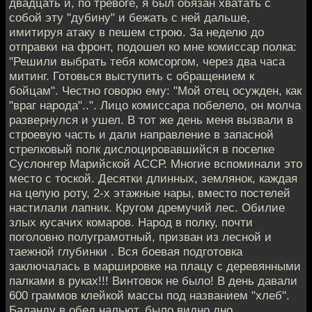
двадцать и, по тревоге, я был обязан хватать с
собой эту "дубину" и бежать с ней дальше,
имитируя атаку в пешем строю. За неделю до
отправки на фронт, подошел ко мне комиссар полка:
"Решили выбрать тебя комсоргом, через два часа
митинг. Готовься выступить с обращением к
бойцам". Честно говорю ему: "Мой отец осужден, как
"враг народа"..". Лицо комиссара побелело, он молча
развернулся и ушел. В тот же день меня вызвали в
строевую часть и дали направление в запасной
стрелковый полк дислоцировавшийся в поселке
Суслонгер Марийской АССР. Многие вспоминали это
место с тоской. Десятки длинных, землянок, каждая
на целую роту, 2-х этажные нары, вместо постелей
настилали лапник. Кругом дремучий лес. Обилие
злых кусачих комаров. Народ в полку, почти
поголовно полуграмотный, призван из лесной и
таежной глубинки . Вся боевая подготовка
заключалась в маршировке на плацу с деревянными
палками в руках!!! Винтовок не было! В день давали
600 граммов клейкой массы под названием "хлеб".
Баланду в обед нальют, было видно дно