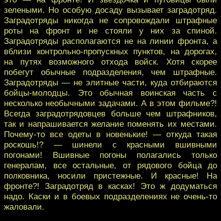
зелеными. Но особую досаду вызывает заградотряд.
Заградотряды никогда не сопровождали штрафные
роты на фронт и не стояли у них за спиной.
Заградотряды располагаются не на линии фронта, а
вблизи контрольно-пропускных пунктов, на дорогах,
на путях возможного отхода войск. Хотя скорее
побегут обычные подразделения, чем штрафные.
Заградотряды — не элитные части, куда отбираются
бойцы-молодцы. Это обычная воинская часть с
несколько необычными задачами. А в этом фильме?!
Всегда заградотрядовцев больше чем штрафников,
так и напрашивается желание поменять их местами.
Почему-то все одеты в новенькие! — откуда такая
роскошь!? — шинели с красными вшивными
погонами! Вшивные погоны полагались только
генералам, все остальные, от рядового бойца до
полковника, носили пристежные. И красные! На
фронте?! Заградотряд в касках! Это ж додуматься
надо. Каски и в боевых подразделениях не очень-то
жаловали.