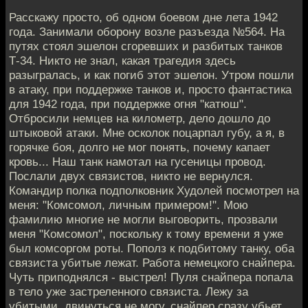
Расскажу просто, об одном боевом дне лета 1942
года. Занимали оборону возле разъезда №564. На
путях стоял эшелон сгоревших и разбитых танков
Т-34. Никто не знал, какая трагедия здесь
разыгралась, и как погиб этот эшелон. Утром пошли
в атаку, при поддержке танков и, просто фантастика
для 1942 года, при поддержке огня "катюш".
Отбросили немцев на километр, дело дошло до
штыковой атаки. Мне осколок поцарпал губу, а я, в
горячке боя, долго не мог понять, почему капает
кровь... Наш танк намотал на гусеницы провод.
Послали двух связистов, никто не вернулся.
Командир полка подполковник Худолей посмотрел на
меня: "Комсомол, личным примером!". Мою
фамилию многие не могли выговорить, прозвали
меня "Комсомол", поскольку к тому времени я уже
был комсоргом роты. Пополз к подбитому танку, оба
связиста убитые лежат. Работа немецкого снайпера.
Чуть приподнялся - выстрел! Пуля снайпера попала
в тело уже застреленного связиста. Лежу за
убитыми, двинуться не могу, снайпер сразу убьет...