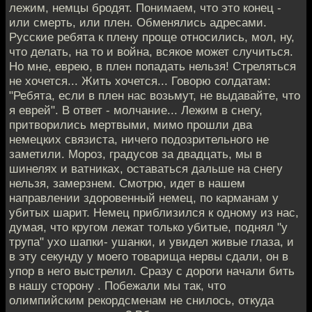
лежим, немцы бродят. Понимаем, что это конец -
или смерть, или плен. Обменялись адресами.
Русские ребята к плену проще относились, мол, ну,
что делать, на то и война, всякое может случиться.
Но мне, еврею, в плен попадать нельзя! Стреляться
не хочется... Жить хочется... Говорю солдатам:
"Ребята, если в плен нас возьмут, не выдавайте, что
я еврей". В ответ - молчание... Лежим в снегу,
притворились мертвыми, мимо прошли два
немецких связиста, ничего подозрительного не
заметили. Мороз, градусов за двадцать, мы в
шинелях и ватниках, оставаться дальше на снегу
нельзя, замерзнем. Смотрю, идет в нашем
направлении здоровенный немец, по карманам у
убитых шарит. Немец приблизился к одному из нас,
думая, что кругом лежат только убитые, поднял "у
трупа" ухо шапки- ушанки, и увидел живые глаза, и
в эту секунду у моего товарища нервы сдали, он в
упор в него выстрелил. Сразу с дороги начали бить
в нашу сторону . Побежали мы так, что
олимпийским рекордсменам не снилось, откуда