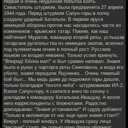
первая и очень неудачная попытка взять
Севастополь штурмом, была предпринята 27 апреля
1944 года. Перед штурмом Сапун-горы в полку
создали ударный батальон. В первом ярусе
немецкой обороны против нас находились части из
изменников - крымских татар. Помню, как наш
лейтенант Муратов, командир второй роты, услышав
татарские ругательства из немецких окопов, вскочил
под пулеметным огнем в полный рост. Русским
языком он владел неважно. Только успел крикнуть:
"Впирод! Ебона мат!" и был сражен наповал. Знамя
было в руках у парторга роты Смеловича, а когда его
убило, знамя передали Яцуненко... Очень тяжелый
бой был... Мы ведь даже до подножия горы дошли,
только благодаря "пехоте неба" - штурмовикам ИЛ-2.
Взяли Сапун-гору, я скатился вниз по склону с
докладом к командиру батальона Иващуку. А возле
него корреспонденты с блокнотами. Радостно
докладываю: "Знамя установили!" И сдуру добавил:
"Только в километре от нас еще одно знамя стоит!".
Вокруг - полный конфуз. У Иващука сразу лицо
"кислым" стало, он только одну фразу обронил: