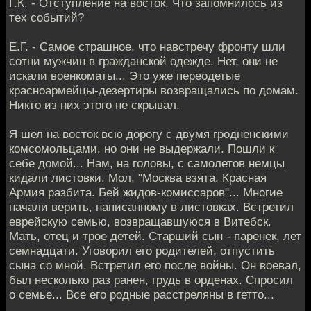
Г.К. - Отступление на восток. Что запомнилось из
тех событий?
Е.Г. - Самое страшное, что навстречу фронту шли
сотни мужчин в гражданской одежде. Нет, они не
искали военкоматы... Это уже переодетые
красноармейцы-дезертиры возвращались по домам.
Никто из них этого не скрывал.
Я шел на восток всю дорогу с двумя гродненскими
комсомольцами, но они не выдержали. Пошли к
себе домой... Нам, на головы, с самолетов немцы
кидали листовки. Мол, "Москва взята, Красная
Армия разбита. Бей жидов-комиссаров"... Многие
начали верить, написанному в листовках. Встретил
еврейскую семью, возвращавшуюся в Витебск.
Мать, отец и трое детей. Старший сын - паренек, лет
семнадцати. Уговорил его родителей, отпустить
сына со мной. Встретил его после войны. Он воевал,
был несколько раз ранен, грудь в орденах. Спросил
о семье... Все его родные расстреляны в гетто...