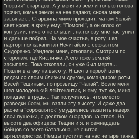
"порция" снарядов. А у меня из земли только голова
торчит, комья земли на нее падают, снова меня
засыпает... Старшина мимо проходит, матом белый
свет кроет, я кричу ему: "Помоги!", а он оглох от
контузии, ничего не слышит, на голову мне наступил
и дальше побрел. На мое счастье, в роту шел
парторг полка капитан Нечитайло с сержантом
Сидоренко. Увидели меня, откопали. Смотрим по
сторонам, где Кисличко. А его тоже землей
засыпало. Пока откопали, он уже был мертв...
Пошли в атаку на высоту. Я шел в первой цепи,
рядом со своим близким другом, командиром роты
Васей Тещиным, по прозвищу "Чапай". Возле меня
шел молоденький лейтенантик, и ему, тут же, мина
попадает в грудь... Так получилось, что вместо
разведки боем, мы взяли эту высоту. И даже два
расчета "сорокапяток" умудрились закатить наверх
свои пушечки, с десятком снарядов на ствол. На
высоте два офицера: Тещин и я, и семнадцать
бойцов со всего батальона, не считая
артиллеристов. Немцы пустили на нас четыре танка,