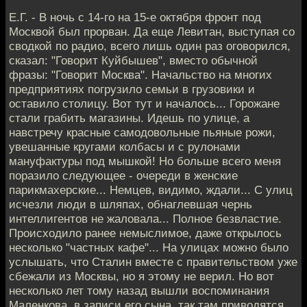
Е.Г. - В ночь с 14-го на 15-е октября фронт под
Москвой был прорван. Да еще Левитан, выступая со
сводкой по радио, всего лишь один раз оговорился,
сказал: "Говорит Куйбышев", вместо обычной
фразы: "Говорит Москва". Начальство на многих
предприятиях погрузило семьи в грузовики и
оставило столицу. Вот тут и началось... Горожане
стали грабить магазины. Идешь по улице, а
навстречу красные самодовольные пьяные рожи,
увешанные кругами колбасы и с рулонами
мануфактуры под мышкой! Но больше всего меня
поразило следующее - очереди в женские
парикмахерские... Немцев, видимо, ждали... С улиц
исчезли люди в шляпах, обнаглевшая чернь
интеллигентов не жаловала... Полное безвластие.
Происходило ранее немыслимое, даже открылось
несколько "частных кафе"... На улицах можно было
услышать, что Сталин вместе с правительством уже
сбежали из Москвы, но я этому не верил. Но вот
несколько лет тому назад вышли воспоминания
Маленкова, в записи его сына, так там приводятся