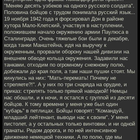
"Меняю десять узбеков на одного русского солдата".
Половина бойцов с трудом понимала русский язык...
19 ноября 1942 года я форсировал Дон в районе
хутора Мало-Клетский, участвуя в наступлении,
положившем начало окружению армии Паулюса в
Сталинграде. Очень тяжелые бои были в декабре,
когда танки Манштейна, идя на выручку к
окруженным, прорвали оборону нашей дивизии на
внешнем обводе кольца окружения. Задавили нас
танками, отходим по огромному снежному полю,
добежали до края поля, а там наши пушки стоят. Мы
кинулись на них: "Мать-перемать! Почему не
стреляете?!". А у них по три снаряда на орудие, и
приказ: стрелять только прямой наводкой! Немцы
нас обошли, и к ночи, я остался с группой из десяти
бойцов. К тому времени у меня уже был один
"кубарь" в петлицах. Бойцы говорят: "Командуй,
младший лейтенант, выводи нас к своим". У меня
пистолет, а у остальных только винтовки, и ни одной
гранаты. Рядом дорога, и по ней интенсивное
движение немецкой техники. А по полю, где мы