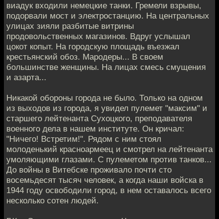
виадук входили немецкие танки. Гремели взрывы,
подорвали мост и электростанцию. На центральных
улицах зияли разбитые витрины
продовольственных магазинов. Вдруг услышал
цокот копыт. На городскую площадь въезжал
крестьянский обоз. Мародеры... В своем
большинстве женщины. На лицах смесь смущения
и азарта...
Никакой обороны города не было. Только на одном
из выходов из города, я увидел пулемет "максим" и
старшего лейтенанта Сухоцкого, преподавателя
военного дела в нашем институте. Он кричал:
"Ничего! Встретим!". Рядом с ним стоял
молоденький красноармеец и смотрел на лейтенанта
умоляющими глазами. С пулеметом против танков...
До войны в Витебске проживало почти сто
восемьдесят тысяч человек, а когда наши войска в
1944 году освободили город, в нем оставалось всего
несколько сотен людей.