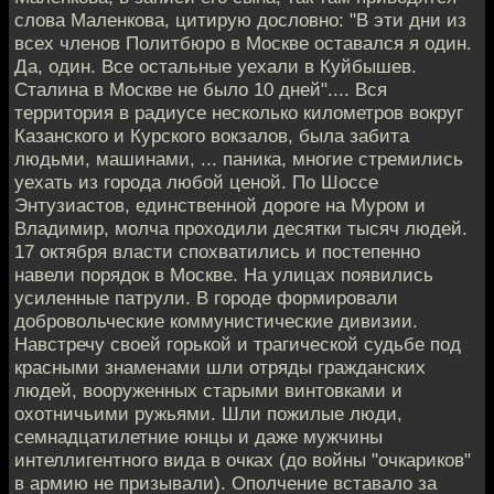
слова Маленкова, цитирую дословно: "В эти дни из
всех членов Политбюро в Москве оставался я один.
Да, один. Все остальные уехали в Куйбышев.
Сталина в Москве не было 10 дней".... Вся
территория в радиусе несколько километров вокруг
Казанского и Курского вокзалов, была забита
людьми, машинами, ... паника, многие стремились
уехать из города любой ценой. По Шоссе
Энтузиастов, единственной дороге на Муром и
Владимир, молча проходили десятки тысяч людей.
17 октября власти спохватились и постепенно
навели порядок в Москве. На улицах появились
усиленные патрули. В городе формировали
добровольческие коммунистические дивизии.
Навстречу своей горькой и трагической судьбе под
красными знаменами шли отряды гражданских
людей, вооруженных старыми винтовками и
охотничьими ружьями. Шли пожилые люди,
семнадцатилетние юнцы и даже мужчины
интеллигентного вида в очках (до войны "очкариков"
в армию не призывали). Ополчение вставало за