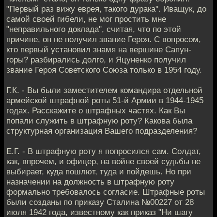
"Первый раз вижу еврея, такого дурака". Иващук, до
самой своей гибели, не мог простить мне
"неправильного доклада", считая, что по этой
причине, он не получил звание Героя. С вопросом,
кто первый установил знамя на вершине Сапун-
горы? разбирались долго, и Яцуненко получил
звание Героя Советского Союза только в 1954 году.
Г.К. - Вы были заместителем командира отдельной
армейской штрафной роты 51-й Армии в 1944-1945
годах. Расскажите о штрафных частях. Как Вы
попали служить в штрафную роту? Какова была
структурная организация Вашего подразделения?
Е.Г. - В штрафную роту я попросился сам. Солдат,
как, впрочем, и офицер, на войне своей судьбы не
выбирает, куда пошлют, туда и пойдешь. Но при
назначении на должность в штрафную роту
формально требовалось согласие. Штрафные роты
были созданы по приказу Сталина №00227 от 28
июля 1942 года, известному как приказ "Ни шагу