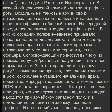
назад", после сдачи Ростова и Новочеркасска. В
каждой общевойсковой армии было три штрафных
роты. Воздушные и танковые армии своих
штрафных подразделений не имели и направляли
своих штрафников в общевойсковые. На передовой
находилось одномоментно две штрафных роты. В
них из соседних полков ежедневно прибывало
пополнение: один-два человека. Любой командир
полка имел право отправить своим приказом в
штрафную роту солдата или сержанта, но не
офицера. Сопровождающий приносил выписку из
приказа, получал "роспись в получении" - вот и все
формальности. За что отправляли в штрафную
роту? Невыполнение приказа, проявление трусости
в бою, оскорбление старшего начальника, драка,
воровство, мародерство, самоволка, а может, просто
ППЖ комполка не понравился... Штат роты: восемь
офицеров, четыре сержанта и двенадцать лошадей,
находится при армейском запасном полку и в
ожидании пополнения потихоньку пропивает
трофеи... Из тыла прибывает эшелон уголовников,