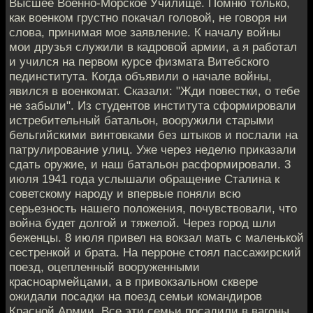
Высшее Военно-Морское Училище. Помню только,
как военком грустно покачал головой, не говоря ни
слова, принимая мое заявление. К началу войны
мои друзья служили в кадровой армии, а я работал
и учился на первом курсе физмата Витебского
пединститута. Когда объявили о начале войны,
явился в военкомат. Сказали: "Жди повестки, о тебе
не забыли". Из студентов института сформировали
истребительный батальон, вооружили старыми
бельгийскими винтовками без штыков и послали на
патрулирование улиц. Уже через неделю приказали
сдать оружие, и наш батальон расформировали. 3
июля 1941 года услышали обращение Сталина к
советскому народу и впервые поняли всю
серьезность нашего положения, почувствовали, что
война будет долгой и тяжелой. Через город шли
беженцы. 8 июля привел на вокзал мать с маленькой
сестренкой и брата. На перроне стоял пассажирский
поезд, оцепленный вооруженными
красноармейцами, а в привокзальном сквере
ожидали посадки на поезд семьи командиров
Красной Армии. Все эти семьи посадили в вагоны,