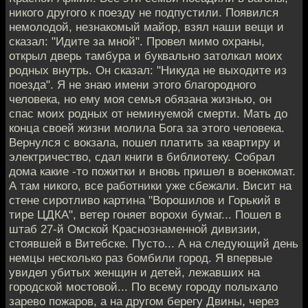
никого другого к поезду не подпустили. Появился
немолодой, незнакомый майор, взял наши вещи и
сказал: "Идите за мной". Провел мимо охраны,
открыл дверь тамбура и буквально затолкал моих
родных внутрь. Он сказал: "Никуда не выходите из
поезда". Я не знаю имени этого благородного
человека, но ему моя семья обязана жизнью, он
спас моих родных от неминуемой смерти. Мать до
конца своей жизни молила Бога за этого человека.
Вернулся с вокзала, пошел платить за квартиру и
электричество, сдал книги в библиотеку. Собрал
дома какие -то пожитки и вновь пришел в военкомат.
А там никого, все работники уже сбежали. Висит на
стене сиротливо картина "Ворошилов и Горький в
тире ЦДКА", ветер гоняет ворохи бумаг... Пошел в
штаб 27-й Омской Краснознаменной дивизии,
стоявшей в Витебске. Пусто... А на следующий день
немцы несколько раз бомбили город. Я впервые
увидел убитых женщин и детей, лежавших на
городской мостовой... По всему городу полыхало
зарево пожаров, а на другом берегу Двины, через