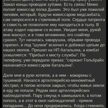
Зажал концы проводов зубами. Есть связь! Мимо
ползет комиссар полка Дынин. Это был уже пожилой
человек, который, будучи комиссаром медсанбата,
сам напросился в стрелковый полк. Сердце патриота
и совесть не позволили ему находиться в тылу. В
атаку ходил наравне со всеми. Увидел меня, рукой
мне махнул, и в тоже мгновение, его снайпер
сразил. Тут началась заварушка, обрывки провода
скрепил, и под "шумок" вскочил и добежал целым до
наших окопов. Пришел на НП батальона, а комбат
ухмыляется: "Прибыл к месту службы". По
телефону, уже передали приказ: "сержант Гольбрайх
назначается комиссаром батальона".
Дали мне в руки котелок, а в нем - макароны с
тушенкой. Начался артиллерийско-минометный
обстрел, я телом котелок закрыл, чтобы комья земли
в еду не попали. Рядом окоп артиллерийских
наблюдателей. Пару секунд я замешкался, а потом
пополз, а в этот в окоп наблюдателей - прямое
попадание... До ночи продержались. Когда стемнело,