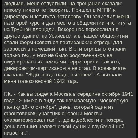
людьми. Меня отпустили, на прощание сказали:
никому ничего не говорить. Пришел в МГПИ к
директору института Котлярову. Он зачислил меня
на второй курс и дал место в общежитии института
на Трубной площади. Вскоре нас переселили в
другое здание, на Усачевке, а в нашем общежитии
стали формироваться партизанские отряды для
заброски в немецкий тыл. В эти отряды отбирали
только тех, у кого не было родственников на
оккупированных немцами территориях. Так что,
диверсантом-партизаном я не стал. В военкомате
сказали: "Жди, когда надо, вызовем". А вызвали
меня только весной 1942 года.
Г.К. - Как выглядела Москва в середине октября 1941
года? Я имею в виду так называемую "московскую
панику 16-го октября", день, который один из
фронтовиков, участник обороны Москвы
охарактеризовал так "... день доблести и позора,
день величия человеческой души и глубочайшей
низости..".