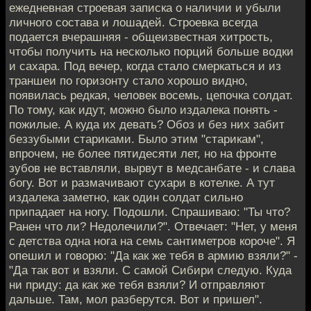
ежедневная строевая записка о наличии и убыли
личного состава и лошадей. Строевка всегда
подается вчерашняя - общеизвестная хитрость,
чтобы получить на несколько порций больше водки
и сахара. Под вечер, когда стало смеркаться и из
траншеи по горизонту стало хорошо видно,
появилась редкая, человек восемь, цепочка солдат.
По тому, как идут, можно было издалека понять -
пожилые. А куда их девать? Обоз и без них забит
беззубыми стариками. Было этим "старикам",
впрочем, не более пятидесяти лет, но на фронте
зубов не вставляли, вырвут в медсанбате - и слава
богу. Вот и размачивают сухари в котелке. А тут
издалека заметно, как один солдат сильно
припадает на ногу. Подошли. Спрашиваю: "Ты что?
Ранен что ли? Недолечили?". Отвечает: "Нет, у меня
с детства одна нога на семь сантиметров короче". Я
опешил и говорю: "Да как же тебя в армию взяли?" -
"Да так вот и взяли. С самой Сибири следую. Куда
ни приду: да как же тебя взяли? И отправляют
дальше. Там, мол разберутся. Вот и пришел".