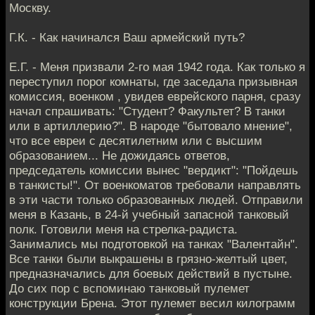
Москву.
Г.К. - Как начинался Ваш армейский путь?
Е.Г. - Меня призвали 2-го мая 1942 года. Как только я
переступил порог комнаты, где заседала призывная
комиссия, военком , увидев еврейского парня, сразу
начал спрашивать: "Студент? Факультет? В танки
или в артиллерию?". В народе "бытовало мнение",
что все евреи с десятилетним или с высшим
образованием... Не дожидаясь ответов,
председатель комиссии вынес "вердикт": "Пойдешь
в танкисты!". От военкоматов требовали направлять
в эти части только образованных людей. Отправили
меня в Казань, в 24-й учебный запасной танковый
полк. Готовили меня на стрелка-радиста.
Занимались мы подготовкой на танках "Валентайн".
Все танки были выкрашены в грязно-желтый цвет,
предназначались для боевых действий в пустыне.
До сих пор с вспоминаю танковый пулемет
конструкции Брена. Этот пулемет весил килограмм