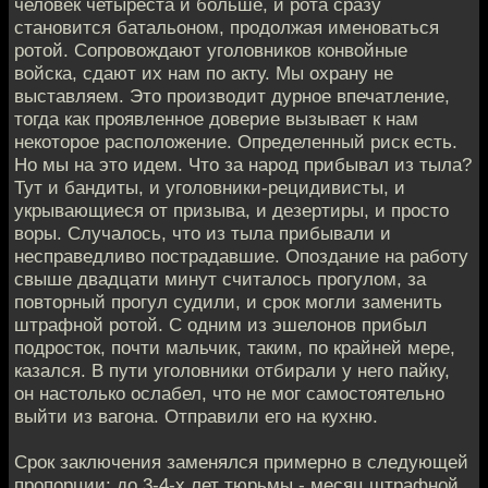
человек четыреста и больше, и рота сразу
становится батальоном, продолжая именоваться
ротой. Сопровождают уголовников конвойные
войска, сдают их нам по акту. Мы охрану не
выставляем. Это производит дурное впечатление,
тогда как проявленное доверие вызывает к нам
некоторое расположение. Определенный риск есть.
Но мы на это идем. Что за народ прибывал из тыла?
Тут и бандиты, и уголовники-рецидивисты, и
укрывающиеся от призыва, и дезертиры, и просто
воры. Случалось, что из тыла прибывали и
несправедливо пострадавшие. Опоздание на работу
свыше двадцати минут считалось прогулом, за
повторный прогул судили, и срок могли заменить
штрафной ротой. С одним из эшелонов прибыл
подросток, почти мальчик, таким, по крайней мере,
казался. В пути уголовники отбирали у него пайку,
он настолько ослабел, что не мог самостоятельно
выйти из вагона. Отправили его на кухню.
Срок заключения заменялся примерно в следующей
пропорции: до 3-4-х лет тюрьмы - месяц штрафной