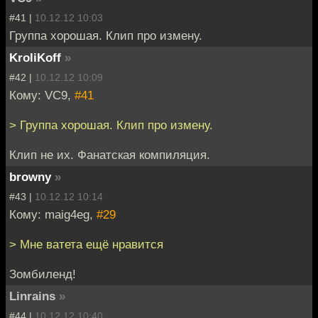
#41 |
10.12.12 10:03
Группа хорошая. Клип про измену.
KroliKoff
»
#42 |
10.12.12 10:09
Кому: VC9,
#41
> Группа хорошая. Клип про измену.
Клип не их. Фанатская компиляция.
browny
»
#43 |
10.12.12 10:14
Кому: maig4eg,
#29
> Мне ватета ещё нравится
Зомбиленд!
Linrains
»
#44 |
10.12.12 10:40