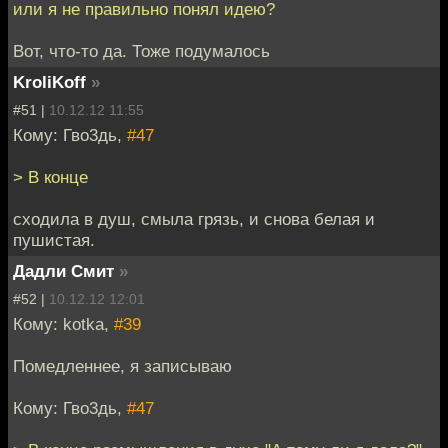
или я не правильно понял идею?
Вот, что-то да. Тоже подумалось
KroliKoff
»
#51 |
10.12.12 11:55
Кому: Гво3дь,
#47
> В конце
сходила в душ, смыла грязь, и снова белая и
пушистая.
Дадли Смит
»
#52 |
10.12.12 12:01
Кому: kotka,
#39
Помедленнее, я записываю
Кому: Гво3дь,
#47