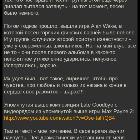
диалап пытался затянуть - на тот момент, песен
было немного.
Потом годков прошло, вышла игра Alan Wake, в
которой песен горячих финских парней было поболе.
И у группы случился второй приступ известности -
уже у современных школьников. Но, на мой вкус, все
не то - они после первого альбома в какое-то
непонятное утяжеление ударились, ненужное.
Испортились, короче.
Их удел был - вот такое, лиричное, чтобы про
чувства, про любовь и только из нагана в конце в
сердце свое разбитое - шарах!!!
Упомянутая выше композиция Late Goodbye с
видеорядом из упомянутой выше игры Max Payne 2:
http://www.youtube.com/watch?v=Ose-taFiQB4
Там и текст - мое почтение. В свое время заучил
наизусть. Пел драматически убегавшим от меня