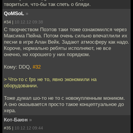
твориться, что-бы так спеть о бляди.
QoMSoL
»
#34 |
10.12.12 09:38
С творчеством Поэтов таки тоже ознакомился через
Максима Пейна. Потом очень сильно впечатлили их
песни в игре Алан Вейк. Задают атмосферу как надо.
Короче, нормально ребяты исполняют, не все
онечно, но хорошего у них порядком.
Кому: DDQ,
#32
> Что-то с fps не то, явно экономили на
оборудовании.
Тоже думал шо-то не то с новокупленным моником.
А оно оказывается просто такое концептуальное до
хера.
Кот-Баюн
»
#35 |
10.12.12 09:44