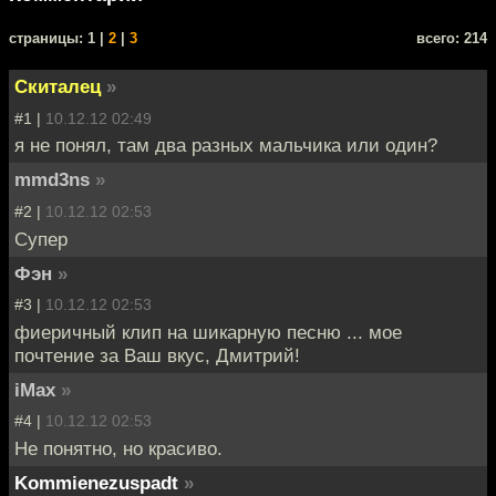
cтраницы: 1 |
2
|
3
всего: 214
Скиталец
»
#1 |
10.12.12 02:49
я не понял, там два разных мальчика или один?
mmd3ns
»
#2 |
10.12.12 02:53
Супер
Фэн
»
#3 |
10.12.12 02:53
фиеричный клип на шикарную песню ... мое
почтение за Ваш вкус, Дмитрий!
iMax
»
#4 |
10.12.12 02:53
Не понятно, но красиво.
Kommienezuspadt
»