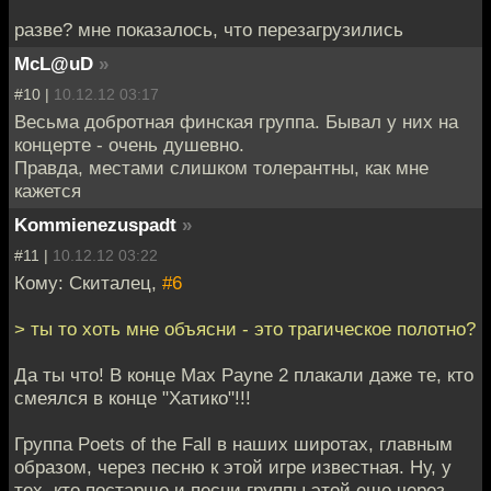
разве? мне показалось, что перезагрузились
McL@uD
»
#10 |
10.12.12 03:17
Весьма добротная финская группа. Бывал у них на
концерте - очень душевно.
Правда, местами слишком толерантны, как мне
кажется
Kommienezuspadt
»
#11 |
10.12.12 03:22
Кому: Скиталец,
#6
> ты то хоть мне объясни - это трагическое полотно?
Да ты что! В конце Max Payne 2 плакали даже те, кто
смеялся в конце "Хатико"!!!
Группа Poets of the Fall в наших широтах, главным
образом, через песню к этой игре известная. Ну, у
тех, кто постарше и песни группы этой еще через