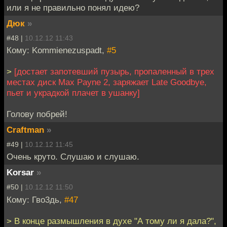
или я не правильно понял идею?
Дюк
»
#48 |
10.12.12 11:43
Кому: Kommienezuspadt,
#5
>
[достает запотевший пузырь, пропаленный в трех
местах диск Max Payne 2, заряжает Late Goodbye,
пьет и украдкой плачет в ушанку]
Голову побрей!
Craftman
»
#49 |
10.12.12 11:45
Очень круто. Слушаю и слушаю.
Korsar
»
#50 |
10.12.12 11:50
Кому: Гво3дь,
#47
> В конце размышления в духе "А тому ли я дала?",