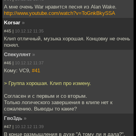
А мне очень War нравится песня из Alan Wake.
http://www.youtube.com/watch?v=ToGnkBkySSA
Korsar
»
#45 |
10.12.12 11:35
Клип отличный, музыка хорошая. Концовку не очень
понял.
Спекулянт
»
#46 |
10.12.12 11:37
Кому: VC9,
#41
> Группа хорошая. Клип про измену.
Согласен и с первым и со вторым.
Только логического завершения в клипе нет к
сожалению. Выводы то какие?
Гво3дь
»
#47 |
10.12.12 11:39
В конце размышления в духе "А тому ли я дала?",