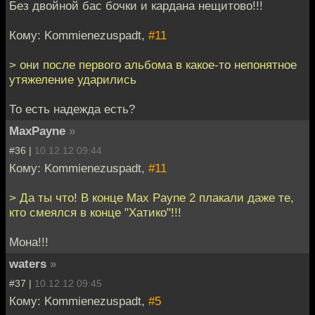
Без двойной бас бочки и кардана нещитово!!!
Кому: Kommienezuspadt,
#11
> они после первого альбома в какое-то непонятное
утяжеление ударились
То есть надежда есть?
MaxPayne
»
#36 |
10.12.12 09:44
Кому: Kommienezuspadt,
#11
> Да ты что! В конце Max Payne 2 плакали даже те,
кто смеялся в конце "Хатико"!!!
Мона!!!
waters
»
#37 |
10.12.12 09:45
Кому: Kommienezuspadt,
#5