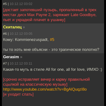
#5 |
10.12.12 03:02
[достает запотевший пузырь, пропаленный в трех
местах диск Max Payne 2, заряжает Late Goodbye,
пьет и украдкой плачет в ушанку]
Скиталец
»
#6 |
10.12.12 03:05
Кому: Kommienezuspadt,
#5
ты то хоть мне объясни - это трагическое полотно?
Gerasim
»
#7 |
10.12.12 03:11
Какая-то муть в стиле All for one, all for love, ИМХО :)
[срочно исправляет вечер и карму правильной
сцылкой на классическую музыку]
http://www.youtube.com/watch?v=BgAlQuqzl8o
[и уходит спать]