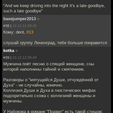
"And we keep driving into the night it's a late goodbye,
such a late goodbye"
basejumper2013
»
#38 |
10.12.12 09:45
Кому: dent,
#13
слушай группу Ленинград, тебе больше понравится
kotka
»
#39 |
10.12.12 09:49
Мужчина поёт песню о спящей женщине, сны
которой наполнены тайной и смятением.
Разговоры о "мятущейся Душе, отчуждённой от
Духа" - не случайны, конечно.
Коллизия Души и Духа в гностических мифах
подозрительно схожа с коллизией женщины и
мужчины.
У Набокова в романе "Подвиг" есть такой стишок: