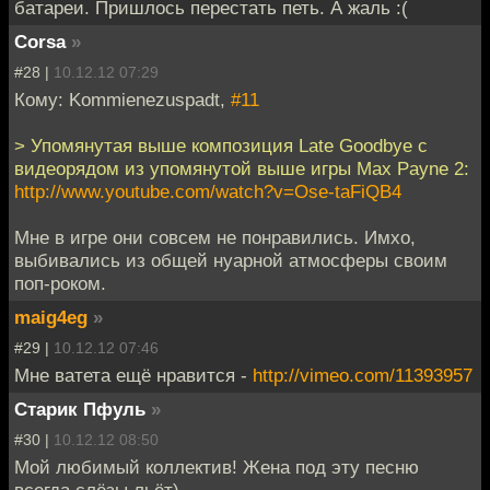
батареи. Пришлось перестать петь. А жаль :(
Corsa
»
#28 |
10.12.12 07:29
Кому: Kommienezuspadt,
#11
> Упомянутая выше композиция Late Goodbye с
видеорядом из упомянутой выше игры Max Payne 2:
http://www.youtube.com/watch?v=Ose-taFiQB4
Мне в игре они совсем не понравились. Имхо,
выбивались из общей нуарной атмосферы своим
поп-роком.
maig4eg
»
#29 |
10.12.12 07:46
Мне ватета ещё нравится -
http://vimeo.com/11393957
Старик Пфуль
»
#30 |
10.12.12 08:50
Мой любимый коллектив! Жена под эту песню