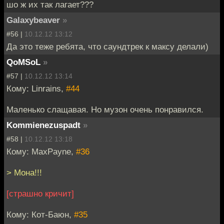
шо ж их так лагает???
Galaxybeaver
»
#56 |
10.12.12 13:12
Да это теже ребята, что саундтрек к максу делали)
QoMSoL
»
#57 |
10.12.12 13:14
Кому: Linrains,
#44
Маленько слащавая. Но музон очень понравился.
Kommienezuspadt
»
#58 |
10.12.12 13:18
Кому: MaxPayne,
#36
> Мона!!!
[страшно кричит]
Кому: Кот-Баюн,
#35