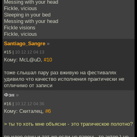
Messing with your head
Fickle, vicious
Sleeping in your bed
Messing with your head
Fickle visions
Fickle, vicious
Santiago_Sangre
»
#15 |
10.12.12 04:13
Кому: McL@uD,
#10
тоже слышал пару раз вживую на фестивалях
удивило что качество исполнения практически не
отличимо от записи
Фэн
»
#16 |
10.12.12 04:36
Кому: Скиталец,
#6
> ты то хоть мне объясни - это трагическое полотно?
по идее один и тот же если не парень, то актер ) но