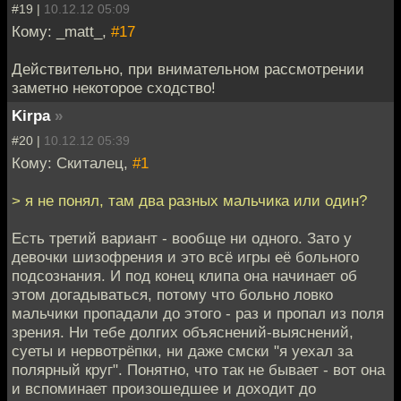
#19 |
10.12.12 05:09
Кому: _matt_,
#17
Действительно, при внимательном рассмотрении
заметно некоторое сходство!
Kirpa
»
#20 |
10.12.12 05:39
Кому: Скиталец,
#1
> я не понял, там два разных мальчика или один?
Есть третий вариант - вообще ни одного. Зато у
девочки шизофрения и это всё игры её больного
подсознания. И под конец клипа она начинает об
этом догадываться, потому что больно ловко
мальчики пропадали до этого - раз и пропал из поля
зрения. Ни тебе долгих объяснений-выяснений,
суеты и нервотрёпки, ни даже смски "я уехал за
полярный круг". Понятно, что так не бывает - вот она
и вспоминает произошедшее и доходит до