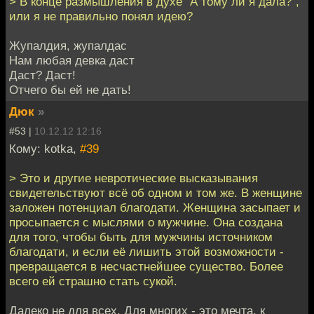
> В конце размышления в духе "А тому ли я дала?",
или я не правильно понял идею?
Жупалдия, жупалдас
Нам любая девка даст
Даст? Даст!
Отчего бы ей не дать!
Дюк
»
#53 |
10.12.12 12:16
Кому: kotka,
#39
> Это и другие невротические высказывания
свидетельствуют всё об одном и том же. В женщине
заложен потенциал благодати. Женщина засыпает и
просыпается с мыслями о мужчине. Она создана
для того, чтобы быть для мужчины источником
благодати, и если её лишить этой возможности -
превращается в несчастнейшее существо. Более
всего ей страшно стать сукой.
Далеко не для всех. Для многих - это мечта, к