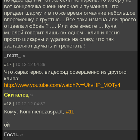
вот концовочка очень неясная и туманная, что
придает шарму и в то же время отчаяние небольшое
вперемешку с грустью... Все-таки измена или просто
отцвела любовь ? .... Или все вместе ... Куча
мыслей говорит лишь об одном - клип и песня
просто шикарны и удались на славу, что так
заставляют думать и трепетать !
_matt_
»
#17 |
10.12.12 04:36
Что характерно, видеоряд совершенно из другого
клипа:
http://www.youtube.com/watch?v=UkvHP_MOTy4
Скиталец
»
#18 |
10.12.12 04:37
Кому: Kommienezuspadt,
#11
ой
Гость
»