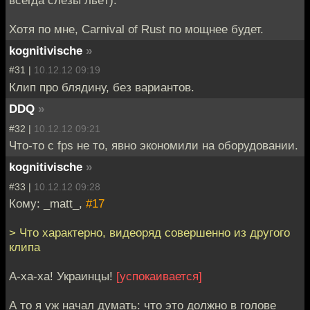
всегда слёзы льёт).
Хотя по мне, Carnival of Rust по мощнее будет.
kognitivische
»
#31 |
10.12.12 09:19
Клип про блядину, без вариантов.
DDQ
»
#32 |
10.12.12 09:21
Что-то с fps не то, явно экономили на оборудовании.
kognitivische
»
#33 |
10.12.12 09:28
Кому: _matt_,
#17
> Что характерно, видеоряд совершенно из другого
клипа
А-ха-ха! Украинцы!
[успокаивается]
А то я уж начал думать: что это должно в голове