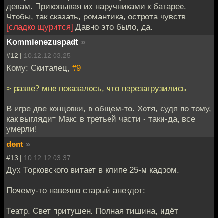
девам. Приковывая их наручниками к батарее.
Чтобы, так сказать, романтика, острота чувств
[сладко щурится]
Давно это было, да.
Kommienezuspadt
»
#12 |
10.12.12 03:25
Кому: Скиталец,
#9
> разве? мне показалось, что перезагрузились
В игре две концовки, в общем-то. Хотя, судя по тому,
как выглядит Макс в третьей части - таки-да, все
умерли!
dent
»
#13 |
10.12.12 03:37
Дух Торковского витает в клипе 25-м кадром.
Почему-то навеяло старый анекдот:
Театр. Свет притушен. Полная тишина, идёт