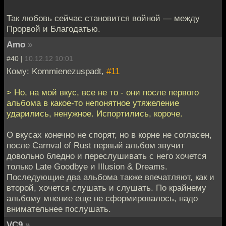
Так любовь сейчас становится войной — между
Прорвой и Благодатью.
Amo
»
#40 |
10.12.12 10:01
Кому: Kommienezuspadt,
#11
> Но, на мой вкус, все не то - они после первого
альбома в какое-то непонятное утяжеление
ударились, ненужное. Испортились, короче.
О вкусах конечно не спорят, но в корне не согласен,
после Carnval of Rust первый альбом звучит
довольно бледно и переслушивать с него хочется
только Late Goodbye и Illusion & Dreams.
Последующие два альбома также впечатляют, как и
второй, хочется слушать и слушать. По крайнему
альбому мнение еще не сформировалось, надо
внимательнее послушать.
VC9
»