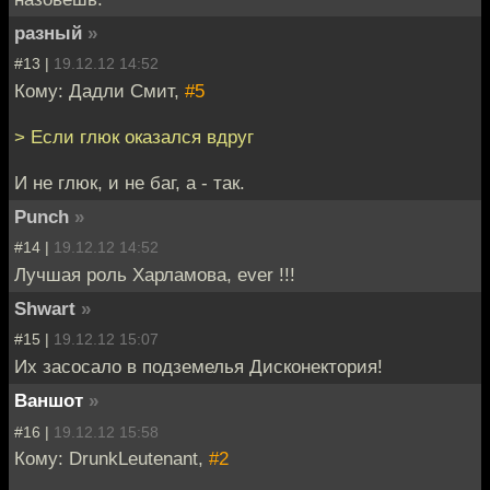
разный
»
#13 |
19.12.12 14:52
Кому: Дадли Смит,
#5
> Если глюк оказался вдруг
И не глюк, и не баг, а - так.
Punch
»
#14 |
19.12.12 14:52
Лучшая роль Харламова, ever !!!
Shwart
»
#15 |
19.12.12 15:07
Их засосало в подземелья Дисконектория!
Ваншот
»
#16 |
19.12.12 15:58
Кому: DrunkLeutenant,
#2