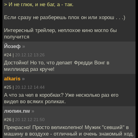
> И не глюк, и не баг, а - так.
Если сразу не разберешь плох он или хорош . . .)
Интересный трейлер, неплохое кино могло бы
получится
Йозеф
»
#24 |
20.12.12 13:26
Достойно! Но то, что делает Фредди Вонг в
миллиард раз круче!
alkaris
»
#25 |
20.12.12 14:44
А что за чел в коробках? Уже несколько раз его
видел во всяких роликах.
люпин.nw
»
#26 |
20.12.12 21:50
Прекрасно! Просто великолепно! Мужик "севший" в
машину в воздухе - отличный и очень знакомый ход.