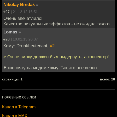
Nikolay Bredak
»
#27 |
21.12.12 16:51
Очень впечатлило!
Качество визуальных эффектов - не ожидал такого.
Lomas
»
#28 |
10.01.13 20:37
Кому: DrunkLeutenant,
#2
> Он не вилку должен был выдернуть, а коннектор!
Я кнопочку на модеме жму. Так что все верно.
cтраницы: 1
всего: 28
полезные ссылки
Канал в Telegram
Канал в MAX