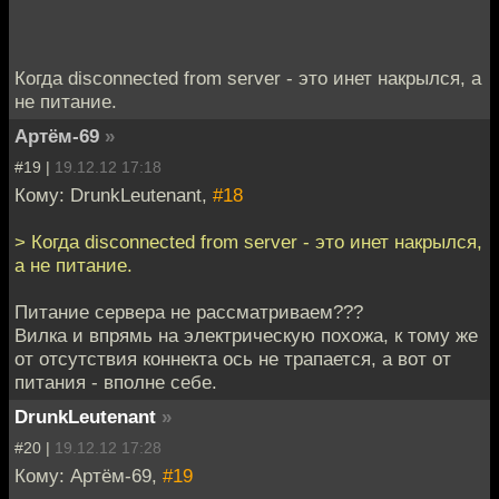
Когда disconnected from server - это инет накрылся, а
не питание.
Артём-69
»
#19 |
19.12.12 17:18
Кому: DrunkLeutenant,
#18
> Когда disconnected from server - это инет накрылся,
а не питание.
Питание сервера не рассматриваем???
Вилка и впрямь на электрическую похожа, к тому же
от отсутствия коннекта ось не трапается, а вот от
питания - вполне себе.
DrunkLeutenant
»
#20 |
19.12.12 17:28
Кому: Артём-69,
#19