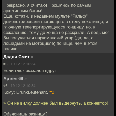
Прекрасно, я считаю! Прошлись по самым
архетипным багам!
Еще, кстати, в недавнем мульте "Ральф"
демонстрировали шагающего в стену пехотинца, и
глючную телепортирующуюся гонщицу, но, к
сожалению, тему до конца не раскрыли. А ведь мог
бы получиться наркоманский угар (да, да, с
лошадьми на мотоцикле) почище, чем в этом
ролике.
Дадли Смит
»
#5 |
19.12.12 10:34
Если глюк оказался вдруг
Артём-69
»
#6 |
19.12.12 10:34
Кому: DrunkLeutenant,
#2
> Он не вилку должен был выдернуть, а коннектор!
Обьяснишь разницу?