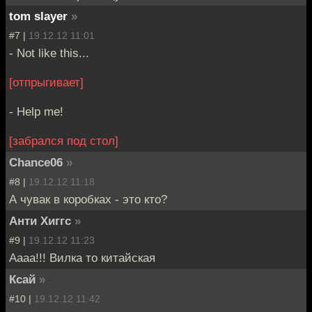
tom slayer
»
#7 |
19.12.12 11:01
- Not like this...
[отпрыгивает]
- Help me!
[забрался под стол]
Chance06
»
#8 |
19.12.12 11:18
А чувак в коробках - это кто?
Анти Хиггс
»
#9 |
19.12.12 11:23
Аааа!!! Вилка то китайская
Ксай
»
#10 |
19.12.12 11:42