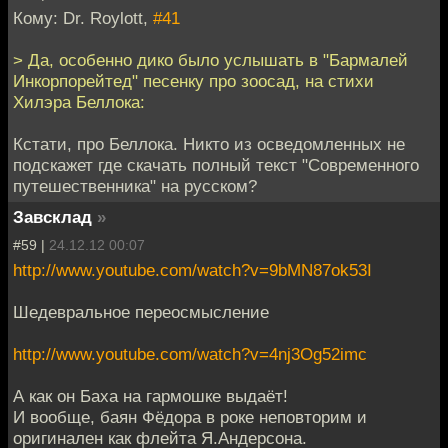
Кому: Dr. Roylott,
#41
> Да, особенно дико было услышать в "Бармалей
Инкорпорейтед" песенку про зоосад, на стихи
Хилэра Беллока:
Кстати, про Беллока. Никто из осведомленных не
подскажет где скачать полный текст "Современного
путешественника" на русском?
Завсклад
»
#59 |
24.12.12 00:07
http://www.youtube.com/watch?v=9bMN87ok53I
Шедевральное переосмысление
http://www.youtube.com/watch?v=4nj3Og52imc
А как он Баха на гармошке выдаёт!
И вообще, баян Фёдора в роке неповторим и
оригинален как флейта Я.Андерсона.