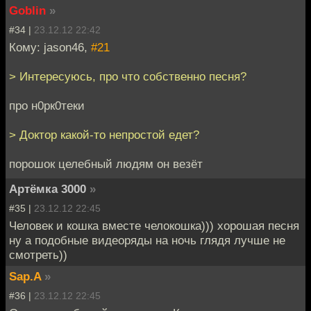
Goblin
»
#34 |
23.12.12 22:42
Кому: jason46,
#21
> Интересуюсь, про что собственно песня?
про н0рк0теки
> Доктор какой-то непростой едет?
порошок целебный людям он везёт
Артёмка 3000
»
#35 |
23.12.12 22:45
Человек и кошка вместе челокошка))) хорошая песня
ну а подобные видеоряды на ночь глядя лучше не
смотреть))
Sap.A
»
#36 |
23.12.12 22:45