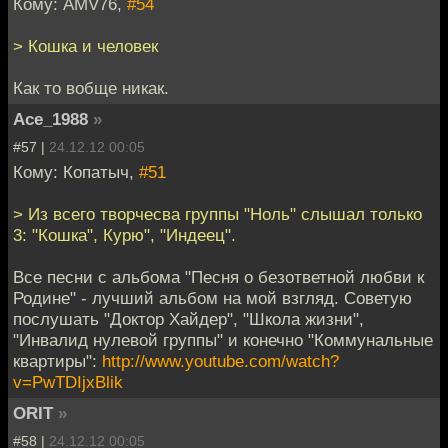
Кому: AMV76,
#54
> Кошка и человек
Как то вобще никак.
Ace_1988
»
#57 |
24.12.12 00:05
Кому: Копатыч,
#51
> Из всего творчесва группы "Ноль" слышал только
3: "Кошка", Курю", "Индеец".
Все песни с альбома "Песня о безответной любви к
Родине" - лучший альбом на мой взгляд. Советую
послушать "Доктор Хайдер", "Школа жизни",
"Инвалид нулевой группы" и конечно "Коммунальные
квартиры":
http://www.youtube.com/watch?
v=PwTDIjxBlik
ORIT
»
#58 |
24.12.12 00:05