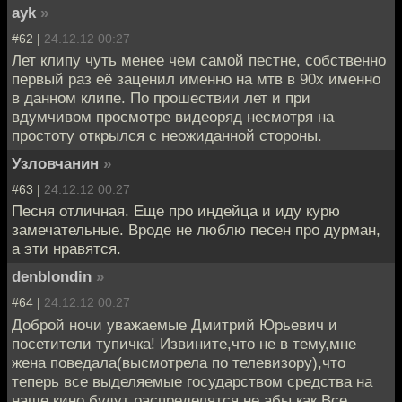
ayk
»
#62 |
24.12.12 00:27
Лет клипу чуть менее чем самой пестне, собственно
первый раз её заценил именно на мтв в 90х именно
в данном клипе. По прошествии лет и при
вдумчивом просмотре видеоряд несмотря на
простоту открылся с неожиданной стороны.
Узловчанин
»
#63 |
24.12.12 00:27
Песня отличная. Еще про индейца и иду курю
замечательные. Вроде не люблю песен про дурман,
а эти нравятся.
denblondin
»
#64 |
24.12.12 00:27
Доброй ночи уважаемые Дмитрий Юрьевич и
посетители тупичка! Извините,что не в тему,мне
жена поведала(высмотрела по телевизору),что
теперь все выделяемые государством средства на
наше кино будут распределятся не абы как.Все