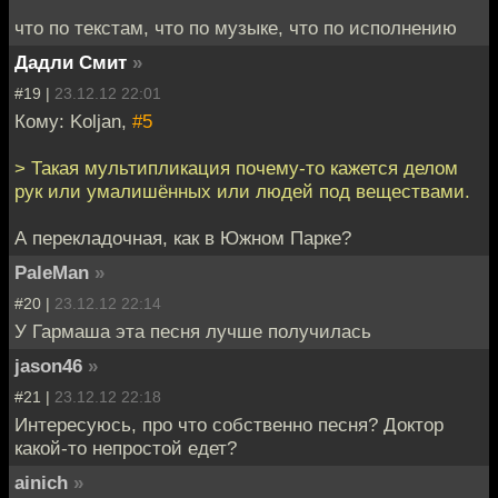
что по текстам, что по музыке, что по исполнению
Дадли Смит
»
#19 |
23.12.12 22:01
Кому: Koljan,
#5
> Такая мультипликация почему-то кажется делом
рук или умалишённых или людей под веществами.
А перекладочная, как в Южном Парке?
PaleMan
»
#20 |
23.12.12 22:14
У Гармаша эта песня лучше получилась
jason46
»
#21 |
23.12.12 22:18
Интересуюсь, про что собственно песня? Доктор
какой-то непростой едет?
ainich
»