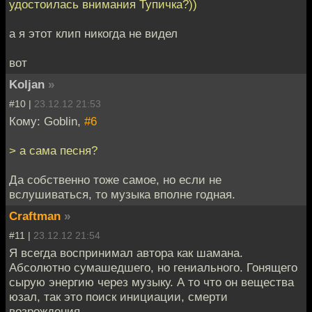
удостоилась внимания Тупичка?))
а я этот клип никогда не видел
вот
Koljan
»
#10 |
23.12.12 21:53
Кому: Goblin,
#6
> а сама песня?
Да собственно тоже самое, но если не
вслушиваться, то музыка вполне годная.
Craftman
»
#11 |
23.12.12 21:54
Я всегда воспринимал автора как шамана.
Абсолютно сумашедшего, но гениального. Гонящего
сырую энергию через музыку. А то что он вещества
юзал, так это поиск инициации, смерти
возрождения.