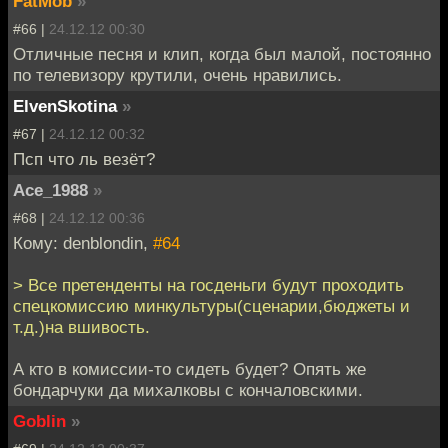
FatMob
»
#66 |
24.12.12 00:30
Отличные песня и клип, когда был малой, постоянно
по телевизору крутили, очень нравились.
ElvenSkotina
»
#67 |
24.12.12 00:32
Псп что ль везёт?
Ace_1988
»
#68 |
24.12.12 00:36
Кому: denblondin,
#64
> Все претенденты на госденьги будут проходить
спецкомиссию минкультуры(сценарии,бюджеты и
т.д.)на вшивость.
А кто в комиссии-то сидеть будет? Опять же
бондарчуки да михалковы с кончаловскими.
Goblin
»