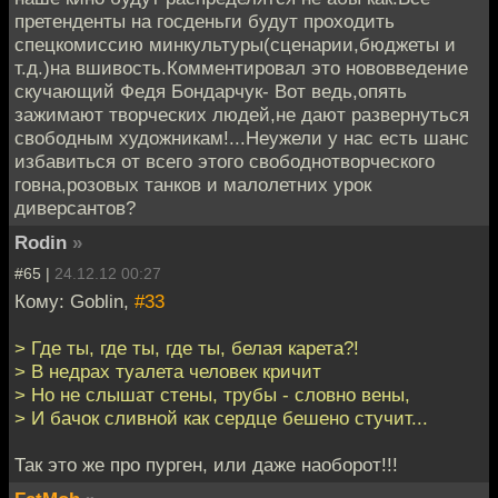
претенденты на госденьги будут проходить
спецкомиссию минкультуры(сценарии,бюджеты и
т.д.)на вшивость.Комментировал это нововведение
скучающий Федя Бондарчук- Вот ведь,опять
зажимают творческих людей,не дают развернуться
свободным художникам!...Неужели у нас есть шанс
избавиться от всего этого свободнотворческого
говна,розовых танков и малолетних урок
диверсантов?
Rodin
»
#65 |
24.12.12 00:27
Кому: Goblin,
#33
> Где ты, где ты, где ты, белая карета?!
> В недрах туалета человек кричит
> Но не слышат стены, трубы - словно вены,
> И бачок сливной как сердце бешено стучит...
Так это же про пурген, или даже наоборот!!!