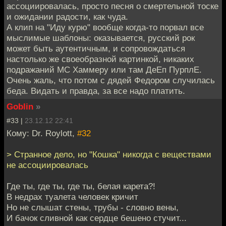
ассоциировалась, просто песня о смертельной тоске
и ожидании радости, как чуда.
А клип на "Иду курю" вообще когда-то порвал все
мыслимые шаблоны: оказывается, русский рок
может быть аутентичным, и сопровождаться
настолько же своеобразной картинкой, никаких
подражаний МС Хаммеру или там ДеЕп ПурплЕ.
Очень жаль, что потом с дядей Федором случилась
беда. Видать и правда, за все надо платить.
Goblin
»
#33 |
23.12.12 22:41
Кому: Dr. Roylott,
#32
> Странное дело, но "Кошка" никогда с веществами
не ассоциировалась
Где ты, где ты, где ты, белая карета?!
В недрах туалета человек кричит
Но не слышат стены, трубы - словно вены,
И бачок сливной как сердце бешено стучит...