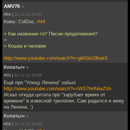
AMV76
»
#54 |
23.12.12 23:47
Кому: ColDoc,
#44
> Как название-то? Песни-продолжения?
>
> Кошка и человек
http://www.youtube.com/watch?v=gMSik03hsk0
Копатыч
»
#55 |
24.12.12 00:05
Ещё про "Улицу Ленина" забыл
http://www.youtube.com/watch?v=WS7hHNiwZVo
Искал откуда цитата про "зарубает время от
времени" в извесной трилогии. Сам родился и живу
на Ленина. :)
Копатыч
»
#56 |
24.12.12 00:05