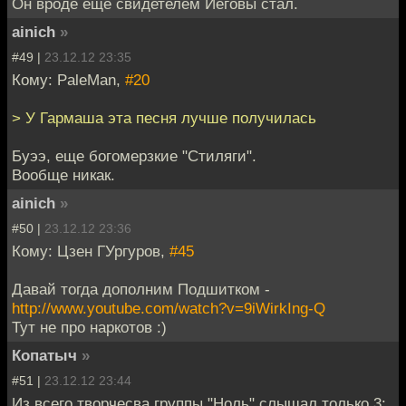
Он вроде ещё свидетелем Иеговы стал.
ainich
»
#49 |
23.12.12 23:35
Кому: PaleMan,
#20
> У Гармаша эта песня лучше получилась
Буээ, еще богомерзкие "Стиляги".
Вообще никак.
ainich
»
#50 |
23.12.12 23:36
Кому: Цзен ГУргуров,
#45
Давай тогда дополним Подшитком -
http://www.youtube.com/watch?v=9iWirkIng-Q
Тут не про наркотов :)
Копатыч
»
#51 |
23.12.12 23:44
Из всего творчесва группы "Ноль" слышал только 3: