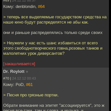
#69 |
24.12.12 00:37
Кому: denblondin,
#64
> теперь все выделяемые государством средства на
наше кино будут распределятся не абы как.
они и раньше распределялись только среди своих
> Неужели у нас есть шанс избавиться от всего
этого свободнотворческого говна,розовых танков и
малолетних урок диверсантов?
[закашливается]
Dr. Roylott
»
#70 |
24.12.12 00:43
Кому: PoD,
#61
> Песня про грязные портки.
Обрати внимание на эпитет "ассоциируется", это ж
песня все-таки, там и слова, и музыка, и