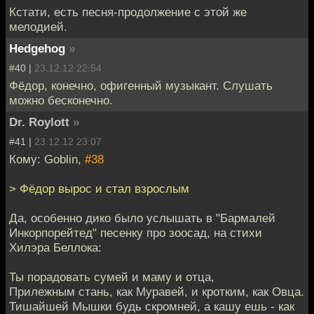
Кстати, есть песня-продолжение с этой же
мелодией.
Hedgehog
»
#40 |
23.12.12 22:54
Фёдор, конечно, офигенный музыкант. Слушать
можно бесконечно.
Dr. Roylott
»
#41 |
23.12.12 23:07
Кому: Goblin,
#38
> Фёдор вырос и стал взрослым
Да, особенно дико было услышать в "Бармалей
Инкорпорейтед" песенку про зоосад, на стихи
Хилэра Беллока:
Ты порадовать сумей и маму и отца,
Прилежным стань, как Муравей, и кротким, как Овца.
Тишайшей Мышки будь скромней, а кашу ешь - как