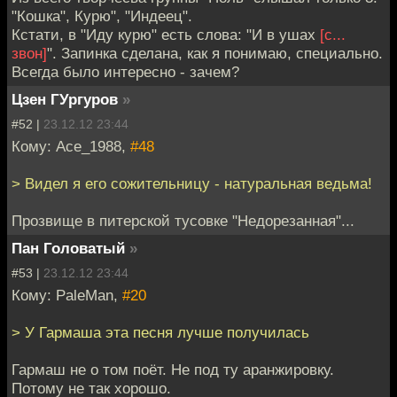
"Кошка", Курю", "Индеец".
Кстати, в "Иду курю" есть слова: "И в ушах
[с...
звон]
". Запинка сделана, как я понимаю, специально.
Всегда было интересно - зачем?
Цзен ГУргуров
»
#52 |
23.12.12 23:44
Кому: Ace_1988,
#48
> Видел я его сожительницу - натуральная ведьма!
Прозвище в питерской тусовке "Недорезанная"...
Пан Головатый
»
#53 |
23.12.12 23:44
Кому: PaleMan,
#20
> У Гармаша эта песня лучше получилась
Гармаш не о том поёт. Не под ту аранжировку.
Потому не так хорошо.