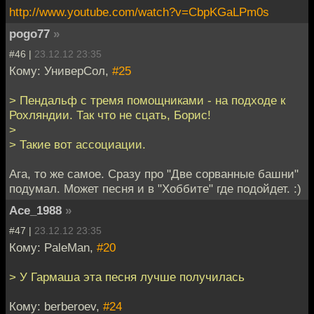
http://www.youtube.com/watch?v=CbpKGaLPm0s
pogo77
»
#46 |
23.12.12 23:35
Кому: УниверСол,
#25
> Пендальф с тремя помощниками - на подходе к
Рохляндии. Так что не сцать, Борис!
>
> Такие вот ассоциации.
Ага, то же самое. Сразу про "Две сорванные башни"
подумал. Может песня и в "Хоббите" где подойдет. :)
Ace_1988
»
#47 |
23.12.12 23:35
Кому: PaleMan,
#20
> У Гармаша эта песня лучше получилась
Кому: berberoev,
#24