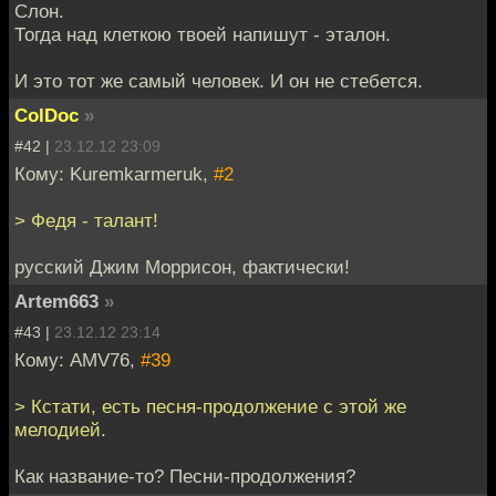
Слон.
Тогда над клеткою твоей напишут - эталон.
И это тот же самый человек. И он не стебется.
ColDoc
»
#42 |
23.12.12 23:09
Кому: Kuremkarmeruk,
#2
> Федя - талант!
русский Джим Моррисон, фактически!
Artem663
»
#43 |
23.12.12 23:14
Кому: AMV76,
#39
> Кстати, есть песня-продолжение с этой же
мелодией.
Как название-то? Песни-продолжения?