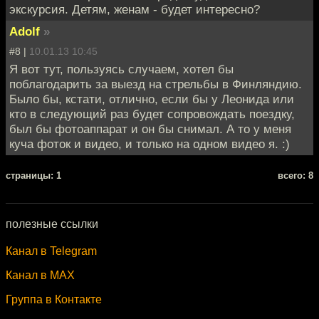
экскурсия. Детям, женам - будет интересно?
Adolf
»
#8 |
10.01.13 10:45
Я вот тут, пользуясь случаем, хотел бы
поблагодарить за выезд на стрельбы в Финляндию.
Было бы, кстати, отлично, если бы у Леонида или
кто в следующий раз будет сопровождать поездку,
был бы фотоаппарат и он бы снимал. А то у меня
куча фоток и видео, и только на одном видео я. :)
cтраницы: 1
всего: 8
полезные ссылки
Канал в Telegram
Канал в MAX
Группа в Контакте