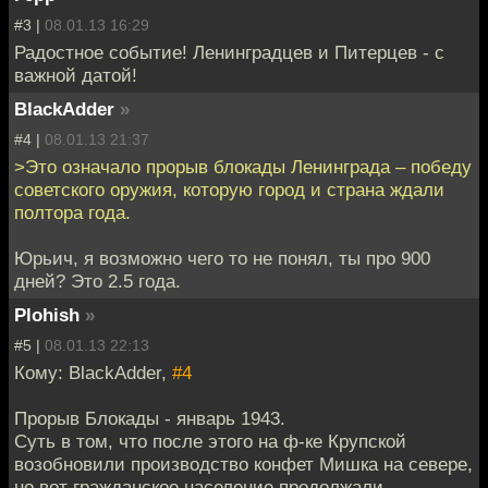
#3 |
08.01.13 16:29
Радостное событие! Ленинградцев и Питерцев - с
важной датой!
BlackAdder
»
#4 |
08.01.13 21:37
>Это означало прорыв блокады Ленинграда – победу
советского оружия, которую город и страна ждали
полтора года.
Юрьич, я возможно чего то не понял, ты про 900
дней? Это 2.5 года.
Plohish
»
#5 |
08.01.13 22:13
Кому: BlackAdder,
#4
Прорыв Блокады - январь 1943.
Суть в том, что после этого на ф-ке Крупской
возобновили производство конфет Мишка на севере,
но вот гражданское население продолжали