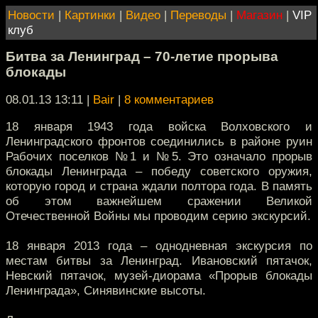
Новости
|
Картинки
|
Видео
|
Переводы
|
Магазин
|
VIP
клуб
Битва за Ленинград – 70-летие прорыва
блокады
08.01.13 13:11
|
Bair
|
8 комментариев
18 января 1943 года войска Волховского и
Ленинградского фронтов соединились в районе руин
Рабочих поселков №1 и №5. Это означало прорыв
блокады Ленинграда – победу советского оружия,
которую город и страна ждали полтора года. В память
об этом важнейшем сражении Великой
Отечественной Войны мы проводим серию экскурсий.
18 января 2013 года – однодневная экскурсия по
местам битвы за Ленинград. Ивановский пятачок,
Невский пятачок, музей-диорама «Прорыв блокады
Ленинграда», Синявинские высоты.