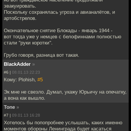
эвакуировать.
Поскольку сохранялась угроза и авианалётов, и
артобстрелов.
Окончательное снятие Блокады - январь 1944 -
вот тогда уже у немцев с белофиннами полностью
стали "руки коротки".
Грубо говоря, разница вот такая.
BlackAdder
»
#6 |
08.01.13 22:23
Кому: Plohish,
#5
Эк мне не свезло. Думал, укажу Юрьичу на опечатку,
а вона как вышло.
Tone
»
#7 |
09.01.13 16:28
Хотелось бы попопробнее услышать, каких именно
моментов обороны Ленинграда будет касаться