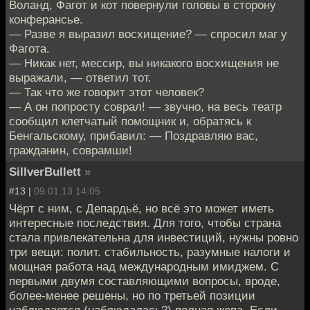
Воланд, Фагот и кот повернули головы в сторону
конферансье.
— Разве я выразил восхищение? — спросил маг у
Фагота.
— Никак нет, мессир, вы никакого восхищения не
выражали, — ответил тот.
— Так что же говорит этот человек?
— А он попросту соврал! — звучно, на весь театр
сообщил клетчатый помощник и, обратясь к
Бенгальскому, прибавил: — Поздравляю вас,
гражданин, соврамши!
SillverBullett
»
#13 |
09.01.13 14:05
Чёрт с ним, с Депардьё, но всё это может иметь
интересные последствия. Для того, чтобы страна
стала привлекательна для инвестиций, нужны ровно
три вещи: полит. стабильность, разумные налоги и
мощная работа над международным имиджем. С
первыми двумя составляющими вопросы, вроде,
более-менее решены, но по третьей позиции