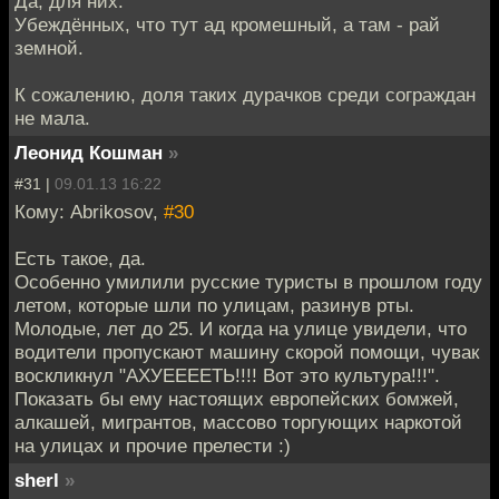
Да, для них.
Убеждённых, что тут ад кромешный, а там - рай
земной.
К сожалению, доля таких дурачков среди сограждан
не мала.
Леонид Кошман
»
#31 |
09.01.13 16:22
Кому: Abrikosov,
#30
Есть такое, да.
Особенно умилили русские туристы в прошлом году
летом, которые шли по улицам, разинув рты.
Молодые, лет до 25. И когда на улице увидели, что
водители пропускают машину скорой помощи, чувак
воскликнул "АХУЕЕЕЕТЬ!!!! Вот это культура!!!".
Показать бы ему настоящих европейских бомжей,
алкашей, мигрантов, массово торгующих наркотой
на улицах и прочие прелести :)
sherl
»