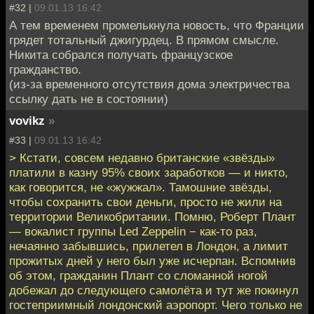
#32 |
09.01.13 16:42
А тем временем промелькнула новость, что Франции
грядет тотальный джигурдец. В прямом смысле.
Никита собрался получать французское
гражданство.
(из-за временного отсутствия дома электричества
ссылку дать не в состоянии)
vovikz
»
#33 |
09.01.13 16:42
> Кстати, совсем недавно британские «звёзды»
платили в казну 95% своих заработков — и никто,
как говорится, не «жужжал». Тамошние звёзды,
чтобы сохранить свои деньги, просто не жили на
территории Великобритании. Помню, Роберт Плант
— вокалист группы Led Zeppelin − как-то раз,
нечаянно забывшись, прилетел в Лондон, а лимит
прожитых дней у него был уже исчерпан. Вспомнив
об этом, гражданин Плант со сломанной ногой
добежал до следующего самолёта и тут же покинул
гостеприимный лондонский аэропорт. Чего только не