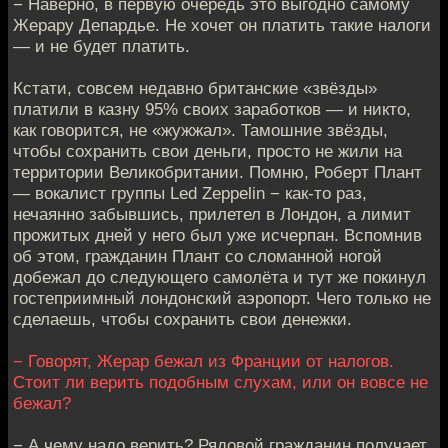
− Наверно, в первую очередь это выгодно самому
Жерару Депардье. Не хочет он платить такие налоги
— и не будет платить.
Кстати, совсем недавно британские «звёзды»
платили в казну 95% своих заработков — и никто,
как говорится, не «жужжал». Тамошние звёзды,
чтобы сохранить свои деньги, просто не жили на
территории Великобритании. Помню, Роберт Плант
— вокалист группы Led Zeppelin − как-то раз,
нечаянно забывшись, прилетел в Лондон, а лимит
прожитых дней у него был уже исчерпан. Вспомнив
об этом, гражданин Плант со сломанной ногой
добежал до следующего самолёта и тут же покинул
гостеприимный лондонский аэропорт. Чего только не
сделаешь, чтобы сохранить свои денежки.
− Говорят, Жерар бежал из Франции от налогов.
Стоит ли верить подобным слухам, или он вовсе не
бежал?
− А чему надо верить? Рядовой гражданин получает