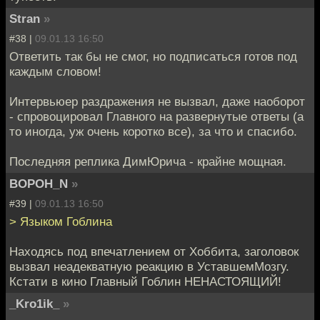
Stran
»
#38 |
09.01.13 16:50
Ответить так бы не смог, но подписаться готов под
каждым словом!
Интервьюер раздражения не вызвал, даже наоборот
- спровоцировал Главного на развернутые ответы (а
то иногда, уж очень коротко все), за что и спасибо.
Последняя реплика ДимЮрича - крайне мощная.
BOPOH_N
»
#39 |
09.01.13 16:50
> Языком Гоблина
Находясь под впечатлением от Хоббита, заголовок
вызвал неадекватную реакцию в УставшемМозгу.
Кстати в кино Главный Гоблин НЕНАСТОЯЩИЙ!
_Kro1ik_
»