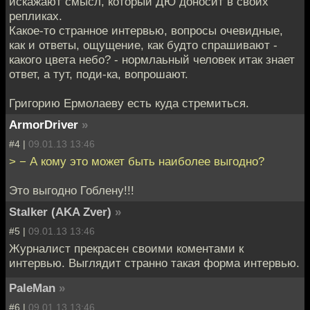
искажают смысл, который ДЮ доносит в своих
репликах.
Какое-то странное интервью, вопросы очевидные,
как и ответы, ощущение, как будто спрашивают -
какого цвета небо? - нормлаьный человек итак знает
ответ, а тут, поди-ка, вопрошают.
Григорию Ермолаеву есть куда стремиться.
ArmorDriver
»
#4 |
09.01.13 13:46
> − А кому это может быть наиболее выгодно?
Это выгодно Гоблену!!!
Stalker (AKA Zver)
»
#5 |
09.01.13 13:46
Журналист прекрасен своими коментами к
интервью. Выглядит странно такая форма интервью.
PaleMan
»
#6 |
09.01.13 13:46