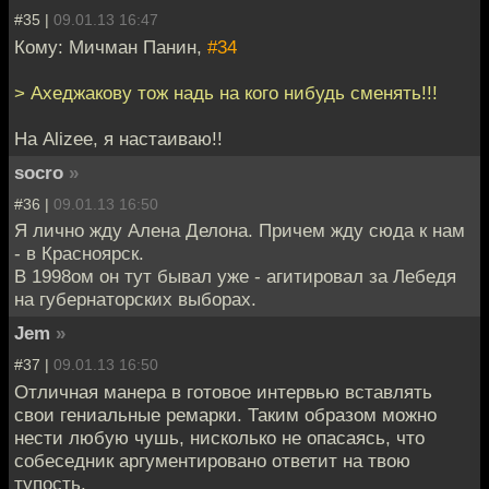
#35 |
09.01.13 16:47
Кому: Мичман Панин,
#34
> Ахеджакову тож надь на кого нибудь сменять!!!
На Alizee, я настаиваю!!
socro
»
#36 |
09.01.13 16:50
Я лично жду Алена Делона. Причем жду сюда к нам
- в Красноярск.
В 1998ом он тут бывал уже - агитировал за Лебедя
на губернаторских выборах.
Jem
»
#37 |
09.01.13 16:50
Отличная манера в готовое интервью вставлять
свои гениальные ремарки. Таким образом можно
нести любую чушь, нисколько не опасаясь, что
собеседник аргументировано ответит на твою
тупость.