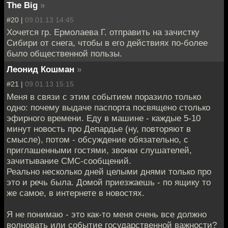
The Big
»
#20 |
09.01.13 14:45
Хочется гр. Ермолаева Г. отправить на зачистку
Сибири от снега, чтобы в его действиях по-более
было общественной пользы.
Леонид Кошман
»
#21 |
09.01.13 15:15
Меня в связи с этим событием поразило только
одно: почему выдаче паспорта посвящено столько
эфирного времени. Еду в машине - каждые 5-10
минут новость про Депардье (ну, повторяют в
смысле), потом - обсуждение обязательно, с
приглашенными гостями, звонки слушателей,
зачитывание СМС-сообщений.
Реально несколько дней целыми днями только про
это и речь была. Домой приезжаешь - по ящику то
же самое, в интернете в новостях.
Я не понимаю - это как-то меня очень все должно
волновать или событие государственной важности?