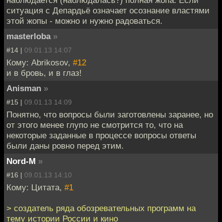
наблюдается (наблюдалась?) полная жопа. Если
ситуация с Депардьё означает осознание властями
этой жопы - можно и нужно радоваться.
masterloba
»
#14 |
09.01.13 14:07
Кому: Abrikosov,
#12
и в бровь, и в глаз!
Anisman
»
#15 |
09.01.13 14:09
Понятно, что вопросы были заготовлены заранее, но
от этого менее глупо не смотрится то, что на
некоторые заданные в процессе вопросы ответы
были даны ровно перед этим.
Nord-M
»
#16 |
09.01.13 14:10
Кому: Цитата,
#1
> создатель ряда обозревательных программ на
тему истории России и кино