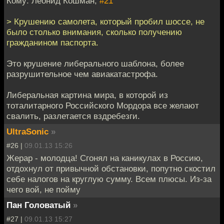
Кому: Леонид Кошман,
#21
> Крушению самолета, который пробил шоссе, не
было столько внимания, сколько получению
гражданином паспорта.
Это крушение либерального шаблона, более
разрушительное чем авиакатастрофа.
Либеральная картина мира, в которой из
тоталитарного Российского Мордора все желают
свалить, разлетается вздребезги.
UltraSonic
»
#26 |
09.01.13 15:26
Жерар - молодца! Сгонял на каникулах в Россию,
отдохнул от привычной обстановки, попутно скостил
себе налогов на круглую сумму. Всем плюсы. Из-за
чего вой, не пойму
Пан Головатый
»
#27 |
09.01.13 15:27