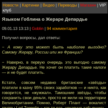
Новости
|
Картинки
|
Видео
|
Переводы
|
Магазин
|
VIP
клуб
Языком Гоблина о Жераре Депардье
09.01.13 13:13
|
Goblin
|
94 комментария
Получил вопросы, дал ответы:
− А кому это может быть наиболее выгодно?
Самому Жерару, России или же Франции?
− Наверно, в первую очередь это выгодно самому
Жерару Депардье. Не хочет он платить такие налоги
— и не будет платить.
Кстати, совсем недавно британские «звёзды»
платили в казну 95% своих заработков — и никто, как
говорится, не «жужжал». Тамошние звёзды, чтобы
сохранить свои деньги, просто не жили на территории
Великобритании. Помню, Роберт Плант — вокалист
группы Led Zeppelin − как-то раз, нечаянно забывшись,