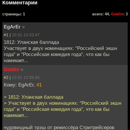
Комментарии
cтраницы: 1
всего: 44,
Goblin
: 3
EgArEr
»
#1 |
10.01.13 03:47
1812: Уланская баллада
Участвует в двух номинациях: "Российский экшн
года" и "Российская комедия года", что как бы
намекает...
Goblin
»
#2 |
10.01.13 05:55
Кому: EgArEr,
#1
> 1812: Уланская баллада
> Участвует в двух номинациях: "Российский экшн
года" и "Российская комедия года", что как бы
намекает...
чудовищный трэш от режиссёра Стритрейсеров