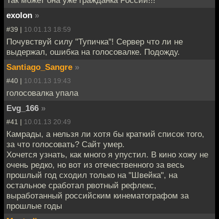
Так может она уже гражданка России!!!
exolon
»
#39 |
10.01.13 18:59
Почувствуй силу "Тупичка"! Сервер что ли не
выдержал, ошибка на голосовалке. Подожду.
Santiago_Sangre
»
#40 |
10.01.13 19:43
голосовалка упала
Evg_166
»
#41 |
10.01.13 20:49
Камрады, а нельзя ли хотя бы краткий список того,
за что голосовать? Сайт умер.
Хочется узнать, как много я упустил. В кино хожу не
очень редко, но вот из отечественного за весь
прошлый год сходил только на "Швейка", на
остальное сработал рвотный рефлекс,
выработанный российским кинематографом за
прошлые годы