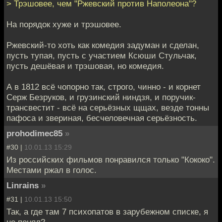
> Трэшовее, чем "Ржевский против Наполеона"?
На порядок хуже и трэшовее.
Ржевский-то хоть как комедия задуман и сделан,
пусть тупая, пусть с участием Ксюши Стульчак,
пусть дешёвая и трэшовая, но комедия.
А в 1812 всё чопорно так, строго, чинно - и корнет
Серж Безруков, и грузинский ниндзя, и поручик-
трансвестит - всё на серьёзных щщах, везде тонны
пафоса и звериная, бесчеловечная серьёзность.
prohodimec85
»
#30 |
10.01.13 15:29
Из российских фильмов понравился только "Кококо".
Местами ржал в голос.
Linrains
»
#31 |
10.01.13 15:50
Так, а где там 7 психопатов в зарубежном списке, я