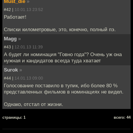
Must_die
»
#42 |
10.01.13 23:52
Работает!
Списки километровые, это, конечно, полный пэ.
Magg
»
#43 |
12.01.13 11:39
А будет ли номинация "Говно года"? Очень уж она
нужная и кандидатов всегда туда хватает
Surok
»
#44 |
14.01.13 09:00
Голосование поставило в тупик, ибо более 80 %
представленных фильмов в номинациях не видел.
Однако, отстал от жизни.
cтраницы: 1
всего: 44