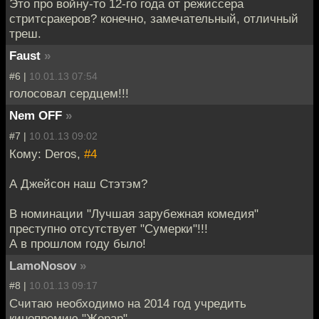
Это про войну-то 12-го года от режиссера
стритсракеров? конечно, замечательный, отличный
треш.
Faust
»
#6 |
10.01.13 07:54
голосовал сердцем!!!
Nem OFF
»
#7 |
10.01.13 09:02
Кому: Deros,
#4
А Джейсон наш Стэтэм?
В номинации "Лучшая зарубежная комедия"
преступно отсутствует "Сумерки"!!!
А в прошлом году было!
LamoNosov
»
#8 |
10.01.13 09:17
Считаю необходимо на 2014 год учредить
кинопремию "Жерар".