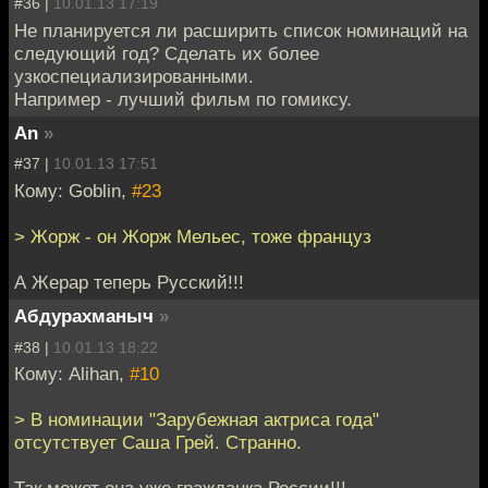
#36 |
10.01.13 17:19
Не планируется ли расширить список номинаций на
следующий год? Сделать их более
узкоспециализированными.
Например - лучший фильм по гомиксу.
An
»
#37 |
10.01.13 17:51
Кому: Goblin,
#23
> Жорж - он Жорж Мельес, тоже француз
А Жерар теперь Русский!!!
Абдурахманыч
»
#38 |
10.01.13 18:22
Кому: Alihan,
#10
> В номинации "Зарубежная актриса года"
отсутствует Саша Грей. Странно.