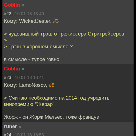
Goblin
»
#22 |
10.01.13 13:40
Кому: WickedJester,
#3
> чудовищный трэш от режиссёра Стритрейсеров
>
> Трэш в хорошем смысле ?
в смысле - тупое говно
Goblin
»
#23 |
10.01.13 13:41
Кому: LamoNosov,
#8
> Считаю необходимо на 2014 год учредить
кинопремию "Жерар".
Жорж - он Жорж Мельес, тоже француз
runer
»
#24 |
10.01.13 13:56