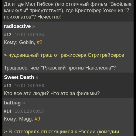
Да и где Мэл Гибсон (его отличный фильм "Весёлые
каникулы" присутствует), где Кристофер Уокен из "7
психопатов"? Нечестно!
radioactive
»
#12 |
10.01.13 09:34
Кому: Goblin,
#2
> чудовищный трэш от режиссёра Стритрейсеров
Трэшовее, чем "Ржевский против Наполеона"?
Sweet Death
»
#13 |
10.01.13 09:56
Кто все эти люди? Что это за фильмы?
batbug
»
#14 |
10.01.13 09:57
Кому: Magg,
#9
> В категориях относящимся к России (комедии,