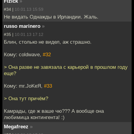
Fizick
»
#34 |
10.01.13 15:59
Не видать Однажды в Ирландии. Жаль.
russo marinero
»
#35 |
10.01.13 17:12
Блин, столько не видел, аж страшно.
Кому: coldwave,
#32
> Она разве не завязала с карьерой в прошлом году
еще?
Кому: mr.JoKeЯ,
#33
> Она тут причём?
Камрады, где ж ваше чю??? А вообще она
любимица контингента! :)
Megafreez
»