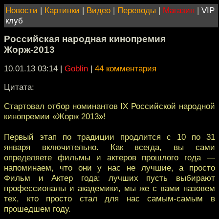
Новости
|
Картинки
|
Видео
|
Переводы
|
Магазин
|
VIP
клуб
Российская народная кинопремия
Жорж-2013
10.01.13 03:14
|
Goblin
|
44 комментария
Цитата:
Стартовал отбор номинантов IX Российской народной
кинопремии «Жорж 2013»!
Первый этап по традиции продлится с 10 по 31
января включительно. Как всегда, вы сами
определяете фильмы и актеров прошлого года —
напоминаем, что они у нас не лучшие, а просто
Фильм и Актер года: лучших пусть выбирают
профессионалы и академики, мы же с вами назовем
тех, кто просто стал для нас cамым-самым в
прошедшем году.