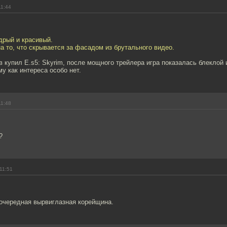
11:44
дрый и красивый.
а то, что скрывается за фасадом из брутального видео.
 купил E.s5: Skyrim, после мощного трейлера игра показалась блеклой 
му как интереса особо нет.
11:48
?
11:51
- очередная вырвиглазная корейщина.