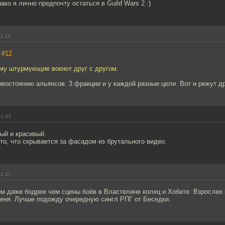
ако я лично предпочту остаться в Guild Wars 2 :)
11:18
,
#12
ему штурмующие воюют друг с другом.
ивостоянию альянсов. 3 фракции и у каждой разные цели. Вот и режут др
11:33
ый и красивый.
то, что скрывается за фасадом из брутального видео.
11:37
 даже бодрее чем сцены боёв в Властелине колец и Хобите. Взрослее 
еня. Лучше подожду очередную сингл РПГ от Беседки.