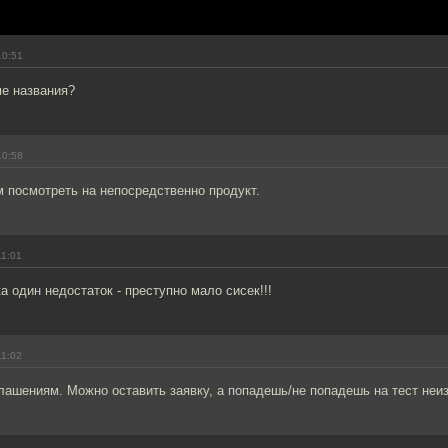
10:51
ме названия?
10:58
 посмотреть на непосредственно продукт.
11:01
а один недостаток - преступно мало сисек!!!
11:02
лашениям. Можно оставить заявку, а попадешь/не попадешь на тест неиз