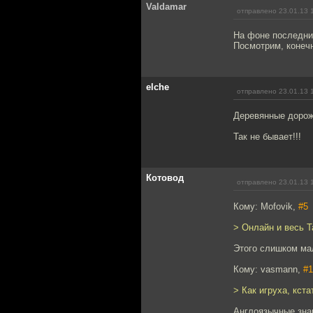
Valdamar
отправлено 23.01.13 
На фоне последни
Посмотрим, конечн
elche
отправлено 23.01.13 
Деревянные дорожк
Так не бывает!!!
Котовод
отправлено 23.01.13 
Кому: Mofovik,
#5
> Онлайн и весь 
Этого слишком ма
Кому: vasmann,
#1
> Как игруха, кста
Англоязычные зна