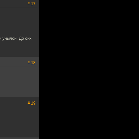
# 17
и унылой. До сих
# 18
# 19