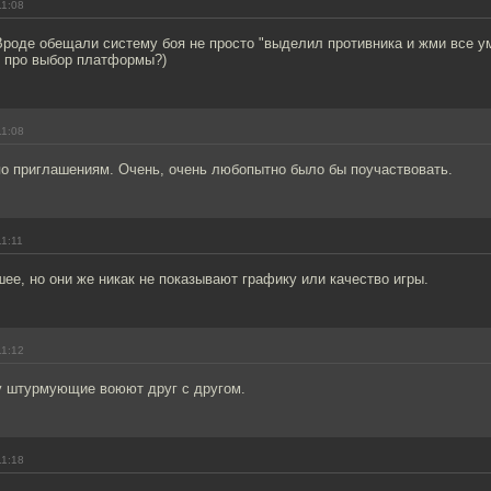
11:08
роде обещали систему боя не просто "выделил противника и жми все у
и про выбор платформы?)
11:08
по приглашениям. Очень, очень любопытно было бы поучаствовать.
11:11
ее, но они же никак не показывают графику или качество игры.
11:12
у штурмующие воюют друг с другом.
11:18