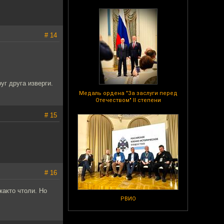
# 14
уг друга изверги.
Медаль ордена "За заслуги перед
Отечеством" II степени
# 15
# 16
както чтоли. Но
РВИО