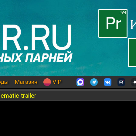
оды
Магазин
VIP
nematic trailer