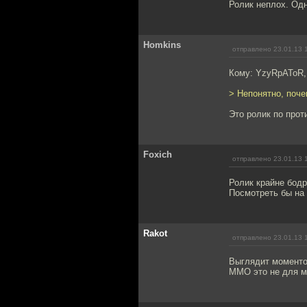
Ролик неплох. Одн
Homkins
отправлено 23.01.13 
Кому: YzyRpAToR
> Непонятно, поч
Это ролик по прот
Foxich
отправлено 23.01.13 
Ролик крайне бодр
Посмотреть бы на 
Rakot
отправлено 23.01.13 
Выглядит моментом
ММО это не для м