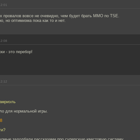
12:01
х провалов вовсе не очевидно, чем будет брать ММО по TSE.
о, но оптимизма пока как то и нет.
12:08
и - это перебор!
12:12
Тамриэль
ло для нормальной игры.
8
ти?
комые задолбали рассказами про суперскую квестовую систему.