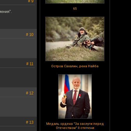
# 9
65
мения".
# 10
# 11
Остров Сахалин, река Найба
# 12
# 13
Медаль ордена "За заслуги перед
Отечеством" II степени