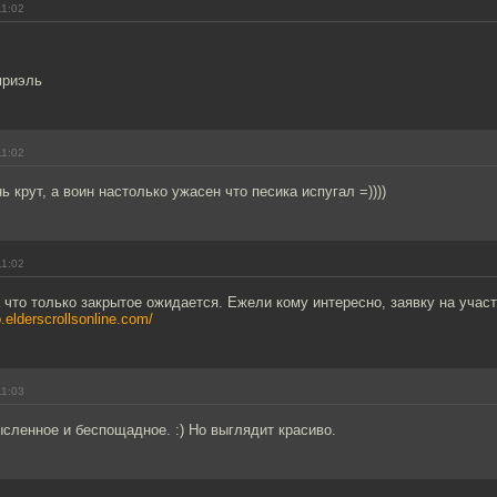
11:02
мриэль
11:02
ь крут, а воин настолько ужасен что песика испугал =))))
11:02
 что только закрытое ожидается. Ежели кому интересно, заявку на учас
p.elderscrollsonline.com/
11:03
сленное и беспощадное. :) Но выглядит красиво.