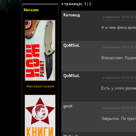
cтраницы: 1 |
2
Магазин
Котовод
отправлено 23.01.13 
А в чем фича кро
QoMSoL
отправлено 23.01.13 
Впечатляет. Будем
QoMSoL
отправлено 23.01.13 
Империя ножей
Есть у этого ролик
gruit
отправлено 23.01.13 
Закрытое. По приг