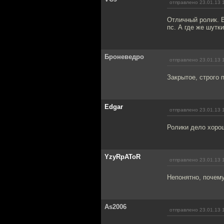
отправлено 23.01.13 
Отличный ролик. В
пс. А где же шутк
Броневедро
отправлено 23.01.13 
Закрытое, строго 
Edgar
отправлено 23.01.13 
Ролики дело хорош
YzyRpAToR
отправлено 23.01.13 
Непонятно, почем
As2006
отправлено 23.01.13 