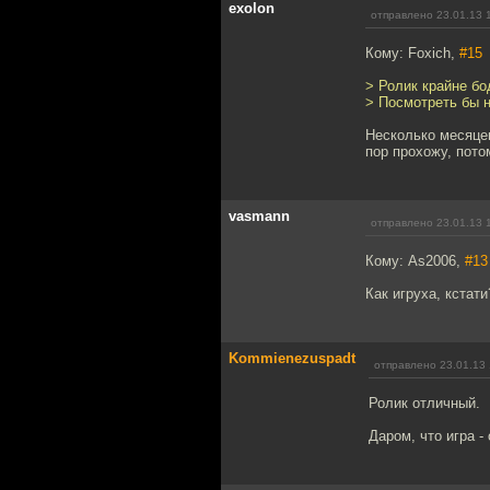
exolon
отправлено 23.01.13 
Кому: Foxich,
#15
> Ролик крайне бо
> Посмотреть бы н
Несколько месяцев
пор прохожу, пото
vasmann
отправлено 23.01.13 
Кому: As2006,
#13
Как игруха, кстати
Kommienezuspadt
отправлено 23.01.13 
Ролик отличный.
Даром, что игра 