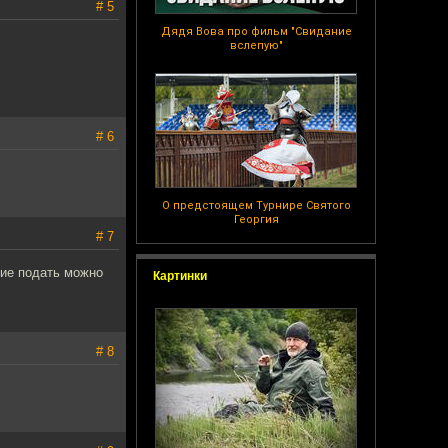
# 5
Дядя Вова про фильм "Свидание
вслепую"
# 6
О предстоящем Турнире Святого
Георгия
# 7
тие подать можно
Картинки
# 8