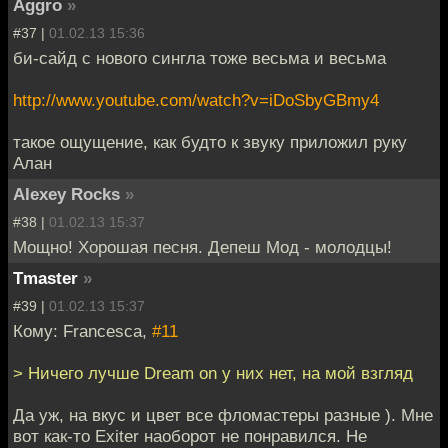
Aggro
»
#37 |
01.02.13 15:36
би-сайд с нового сингла тоже весьма и весьма
http://www.youtube.com/watch?v=iDoSbyGBmy4
такое ощущение, как будто к звуку приложил руку
Алан
Alexey Rocks
»
#38 |
01.02.13 15:37
Мощно! Хорошая песня. Депеш Мод - молодцы!
Tmaster
»
#39 |
01.02.13 15:37
Кому: Francesca,
#11
> Ничего лучше Dream on у них нет, на мой взгляд
Да уж, на вкус и цвет все фломастеры разные ). Мне
вот как-то Exiter наоборот не понравился. Не