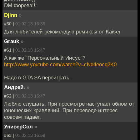
DM форева!!!
Djinn
»
#60 |
01.02.13 16:39
Для любителей рекомендую ремиксы от Kaiser
Grauk
»
#61 |
01.02.13 16:47
А как же "Персональный Иисус"?
http://www.youtube.com/watch?v=cNd4eocq2K0
Надо в GTA SA переиграть.
Андрей.
»
#62 |
01.02.13 16:47
Люблю слушать. При просмотре наступает облом от
юношеских кривляний. При переводе интерес
совсем падает.
УниверСол
»
#63 |
01.02.13 16:59