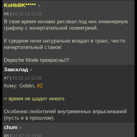
KoHb9IK*****
»
#6 |
01.02.13 12:55
В свое время ночами рисовал под них инженерную
графику с начертательной геометрией.
К средине ночи натурально впадал в транс, чисто
начертательный станок!
Depeche Mode прекрасны!!!
Завсклад
»
#7 |
01.02.13 12:56
Кому: Goblin,
#2
> время не щадит никого
Особенно любителей внутревенных впрыскиваний
(пусть и в прошлом).
chum
»
#8 |
01.02.13 13:00