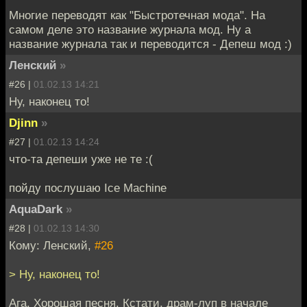
Многие переводят как "Быстротечная мода". На
самом деле это название журнала мод. Ну а
название журнала так и переводится - Депеш мод :)
Ленский
»
#26 |
01.02.13 14:21
Ну, наконец то!
Djinn
»
#27 |
01.02.13 14:24
что-та депеши уже не те :(
пойду послушаю Ice Machine
AquaDark
»
#28 |
01.02.13 14:30
Кому: Ленский,
#26
> Ну, наконец то!
Ага. Хорошая песня. Кстати, драм-луп в начале