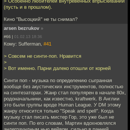
> Особенно любителей внутревенных впрыскиваний
(пусть и в прошлом).
Кино "Высоцкий" не ты снимал?
arsen bezrukov
»
#66 |
01.02.13 18:36
Кому: Sufferman,
#41
> Совсем не синти-поп. Нравится
>
> Вот именно. Парни далеко отошли от корней
Синти поп - музыка по определению сыгранная
вообще без акустических инструментов, полностью
на синтезаторах. Жанр стал популярен в начале 80х,
родоначальники, как известно, kraftwerk. В Англии
это были группы вроде Human League. У DM этому
жанру относится только "Speak and spell". Когда
музыку стал писать мистер Гор, это уже был не
синти поп. По его словам, Мартин вдохновлялся
андеграундным нью вейвом, сильно в ранний