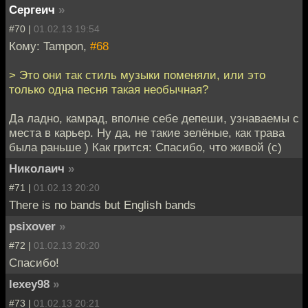
Сергеич
»
#70 |
01.02.13 19:54
Кому: Tampon,
#68
> Это они так стиль музыки поменяли, или это
только одна песня такая необычная?
Да ладно, камрад, вполне себе депеши, узнаваемы с
места в карьер. Ну да, не такие зелёные, как трава
была раньше ) Как грится: Спасибо, что живой (с)
Николаич
»
#71 |
01.02.13 20:20
There is no bands but English bands
psixover
»
#72 |
01.02.13 20:20
Спасибо!
lexey98
»
#73 |
01.02.13 20:21