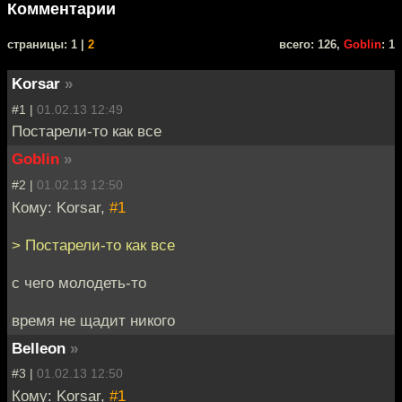
Комментарии
cтраницы: 1 |
2
всего: 126,
Goblin
: 1
Korsar
»
#1 |
01.02.13 12:49
Постарели-то как все
Goblin
»
#2 |
01.02.13 12:50
Кому: Korsar,
#1
> Постарели-то как все
с чего молодеть-то
время не щадит никого
Belleon
»
#3 |
01.02.13 12:50
Кому: Korsar,
#1