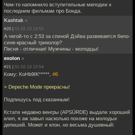
Чем-то напомнило вступительные мелодии к
последним фильмам про Бонда.
Kashtak
»
#20 |
01.02.13 13:52
А чегой-то с 2:53 за спиной Дэйва развевается бело-
сине-красный триколор?
Песня - отличная! Мужчины - молодцы!
exolon
»
#21 |
01.02.13 13:54
Кому: KoHb9IK*****,
#6
> Depeche Mode прекрасны!
Подпишусь под сказанным!
Кстати недавно венгры (APSÜRDE) выдали хороший
клип, я аж завыл насколько похоже на молодых
депешей. Может и клон, но весьма душевный: