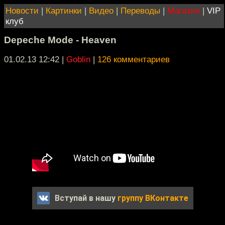
Новости
|
Картинки
|
Видео
|
Переводы
|
Магазин
|
VIP
клуб
Depeche Mode - Heaven
01.02.13 12:42
|
Goblin
|
126 комментариев
Вступай в нашу
группу ВКонтакте