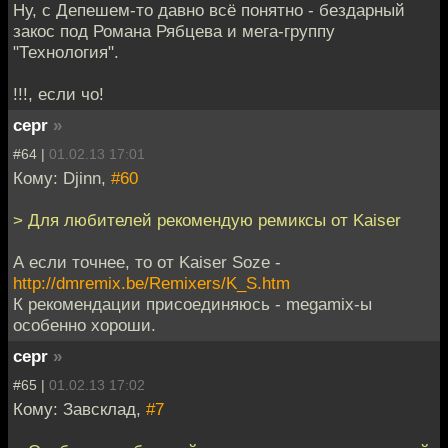
Ну, с Депешем-то давно всё понятно - бездарный
закос под Романа Рябцева и мега-группу
"Технология".
!!!, если чо!
cepr
»
#64 |
01.02.13 17:01
Кому: Djinn,
#60
> Для любителей рекомендую ремиксы от Kaiser
А если точнее, то от Kaiser Soze -
http://dmremix.be/Remixers/K_S.htm
К рекомендации присоединяюсь - megamix-ы
особенно хороши.
cepr
»
#65 |
01.02.13 17:02
Кому: Завсклад,
#7