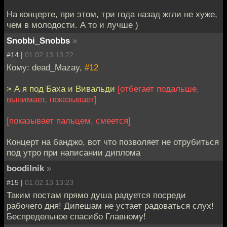
На концерте, при этом, три года назад жгли не хуже,
чем в молодости. А то и лучше )
Snobbi_Snobbs
»
#14 |
01.02.13 13:22
Кому: dead_Mazay,
#12
> А я под Баха и Вивальди
[отбегает подальше,
вынимает, показывает]
[показывает пальцем, смеется]
Концерт на банджо, вот что позволяет не отрубиться
под утро при написании диплома
boodilnik
»
#15 |
01.02.13 13:23
Таким постам прямо душа радуется посреди
рабочего дня! Дипешам не устает радоваться слух!
Беспредельное спасибо Главному!