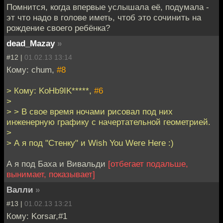
Помнится, когда впервые услышала её, подумала -
эт что надо в голове иметь, чтоб это сочинить на
рождение своего ребёнка?
dead_Mazay
»
#12 |
01.02.13 13:14
Кому: chum,
#8
> Кому: KoHb9IK*****,
#6
>
> > В свое время ночами рисовал под них
инженерную графику с начертательной геометрией.
>
> А я под "Стенку" и Wish You Were Here :)
А я под Баха и Вивальди
[отбегает подальше,
вынимает, показывает]
Валли
»
#13 |
01.02.13 13:21
Кому: Korsar,#1