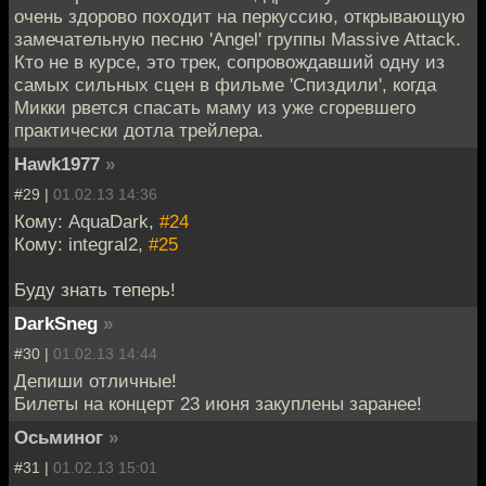
очень здорово походит на перкуссию, открывающую
замечательную песню 'Angel' группы Massive Attack.
Кто не в курсе, это трек, сопровождавший одну из
самых сильных сцен в фильме 'Спиздили', когда
Микки рвется спасать маму из уже сгоревшего
практически дотла трейлера.
Hawk1977
»
#29 |
01.02.13 14:36
Кому: AquaDark,
#24
Кому: integral2,
#25
Буду знать теперь!
DarkSneg
»
#30 |
01.02.13 14:44
Депиши отличные!
Билеты на концерт 23 июня закуплены заранее!
Осьминог
»
#31 |
01.02.13 15:01