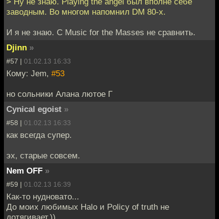
> Ну не знаю. Playing the angel был вполне себе
заводным. Во многом напомнил DM 80-х.
И я не знаю. С Music for the Masses не сравнить.
Djinn
»
#57 |
01.02.13 16:33
Кому: Jem,
#53
но сольники Алана лютое Г
Cynical egoist
»
#58 |
01.02.13 16:33
как всегда супер.
эх, старые совсем.
Nem OFF
»
#59 |
01.02.13 16:39
Как-то нудновато...
До моих любимых Halo и Policy of truth не
дотягивает.))