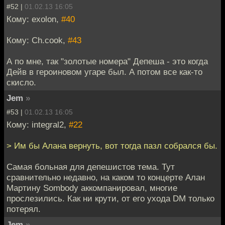
#52 |
01.02.13 16:05
Кому: exolon,
#40
Кому: Ch.cook,
#43
А по мне, так "золотые номера" Депеша - это когда
Дейв в героиновом угаре был. А потом все как-то
скисло.
Jem
»
#53 |
01.02.13 16:05
Кому: integral2,
#22
> Им бы Алана вернуть, вот тогда пазл собрался бы.
Самая больная для депешистов тема. Тут
сравнительно недавно, на каком то концерте Алан
Мартину Sombody аккомпанировал, многие
прослезились. Как ни крути, от его ухода DM только
потерял.
Jem
»