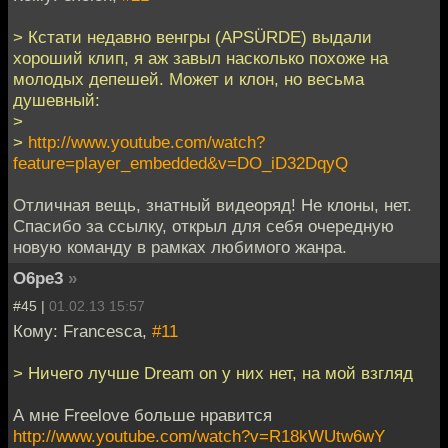
> Кстати недавно венгры (APSÜRDE) выдали
хороший клип, я аж завыл насколько похоже на
молодых депешей. Может и клон, но весьма
душевный:
>
>
http://www.youtube.com/watch?
feature=player_embedded&v=DO_iD32DqyQ
Отличная вещь, знатный видеоряд! Не клоны, нет.
Спасибо за ссылку, открыл для себя очередную
новую команду в рамках любимого жанра.
O6pe3
»
#45 |
01.02.13 15:57
Кому: Francesca,
#11
> Ничего лучше Dream on у них нет, на мой взгляд
А мне Freelove больше нравится
http://www.youtube.com/watch?v=R18kWUtw6wY