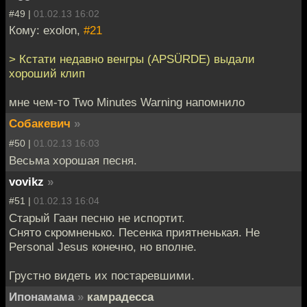
#49 |
01.02.13 16:02
Кому: exolon,
#21
> Кстати недавно венгры (APSÜRDE) выдали
хороший клип
мне чем-то Two Minutes Warning напомнило
Собакевич
»
#50 |
01.02.13 16:03
Весьма хорошая песня.
vovikz
»
#51 |
01.02.13 16:04
Старый Гаан песню не испортит.
Снято скромненько. Песенка приятненькая. Не
Personal Jesus конечно, но вполне.
Грустно видеть их постаревшими.
Ипонамама
»
камрадесса