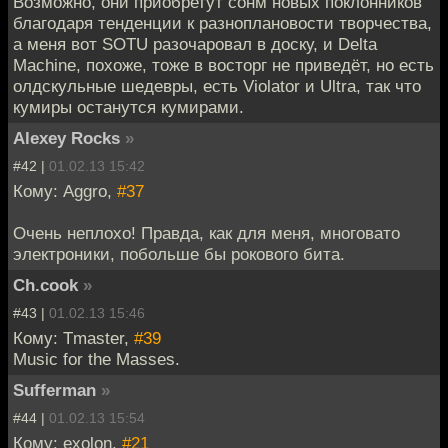
Возможно, они приобретут сонм новых поклонников
благодаря тенденции к разноплановости творчества,
а меня вот SOTU разочаровал в доску, и Delta
Machine, похоже, тоже в восторг не приведёт, но есть
олдскульные шедевры, есть Violator и Ultra, так что
кумиры останутся кумирами.
Alexey Rocks
»
#42 |
01.02.13 15:42
Кому: Aggro,
#37
Очень неплохо! Правда, как для меня, многовато
электроники, побольше бы рокового бита.
Ch.cook
»
#43 |
01.02.13 15:46
Кому: Tmaster,
#39
Music for the Masses.
Sufferman
»
#44 |
01.02.13 15:54
Кому: exolon,
#21